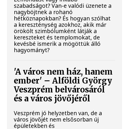
szabadságot? Van-e valódi üzenete a
nagyböjtnek a rohanó
hétköznapokban? És hogyan szólhat
a kereszténység azokhoz, akik már
örökölt szimbólumként látják a
kereszteket és templomokat, de
kevésbé ismerik a mögöttük álló
hagyományt?
'A város nem ház, hanem
ember' – Alföldi György
Veszprém belvárosáról
és a város jövőjéről
Veszprém jó helyzetben van, de a
város jövőjét nem elsősorban új
épületekben és