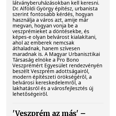
látványberuházásokban kell keresni.
Dr. Alföldi György építész, urbanista
szerint fontosabb kérdés, hogyan
használja a város azt, amije már
megvan, hogyan vonja be a
veszprémieket a döntésekbe, és
képes-e olyan belvárost kialakítani,
ahol az emberek nemcsak
áthaladnak, hanem szívesen
maradnak is. A Magyar Urbanisztikai
Társaság elnöke a Pro Bono
Veszprémért Egyesület rendezvényén
beszélt Veszprém adottságairól,
modern építészeti örökségéről, a
belvárosi kereskedelemről, a
lakhatásról és a városfejlesztés új
lehetőségeiről.
'Veszprém az más' –