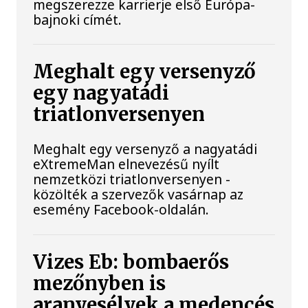
megszerezze karrierje első Európa-
bajnoki címét.
Meghalt egy versenyző
egy nagyatádi
triatlonversenyen
Meghalt egy versenyző a nagyatádi
eXtremeMan elnevezésű nyílt
nemzetközi triatlonversenyen -
közölték a szervezők vasárnap az
esemény Facebook-oldalán.
Vizes Eb: bombaerős
mezőnyben is
aranyesélyek a medencés