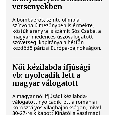
versenyekben
A bombaerős, szinte olimpiai
színvonalú mezőnyben is érmekre,
köztük aranyra is számít Sós Csaba, a
magyar medencés úszóválogatott
szövetségi kapitánya a hétfőn
kezdődő párizsi Európa-bajnokságon.
Női kézilabda ifjúsági
vb: nyolcadik lett a
magyar válogatott
A magyar női ifjúsági kézilabda-
válogatott nyolcadik lett a romániai
korosztályos világbajnokságon, mivel
30-27-re kikapott Kínától a vasárnapi