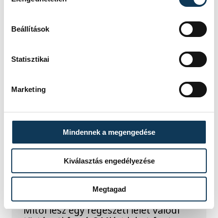
Beállítások
1
2
Statisztikai
KÖZÉLET
Marketing
Mindennek a megengedése
A lelet önmagában még
nem történet – Felber
Kiválasztás engedélyezése
Zsombor régész a föld
alatt rejtőző múltról
Megtagad
Mitől lesz egy régészeti lelet valódi