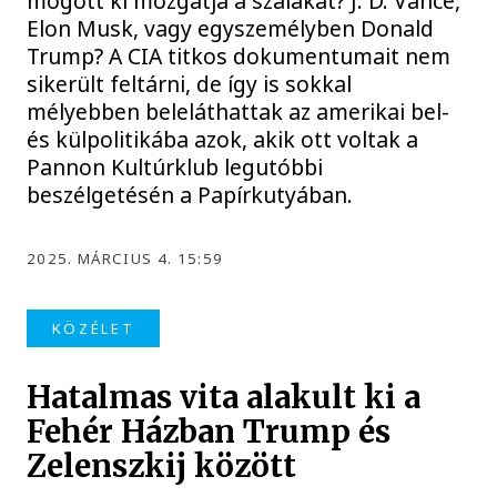
mögött ki mozgatja a szálakat? J. D. Vance,
Elon Musk, vagy egyszemélyben Donald
Trump? A CIA titkos dokumentumait nem
sikerült feltárni, de így is sokkal
mélyebben beleláthattak az amerikai bel-
és külpolitikába azok, akik ott voltak a
Pannon Kultúrklub legutóbbi
beszélgetésén a Papírkutyában.
2025. MÁRCIUS 4. 15:59
KÖZÉLET
Hatalmas vita alakult ki a
Fehér Házban Trump és
Zelenszkij között