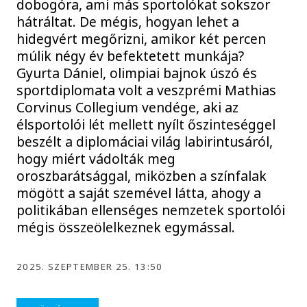
dobogóra, ami más sportolókat sokszor
hátráltat. De mégis, hogyan lehet a
hidegvért megőrizni, amikor két percen
múlik négy év befektetett munkája?
Gyurta Dániel, olimpiai bajnok úszó és
sportdiplomata volt a veszprémi Mathias
Corvinus Collegium vendége, aki az
élsportolói lét mellett nyílt őszinteséggel
beszélt a diplomáciai világ labirintusáról,
hogy miért vádolták meg
oroszbarátsággal, miközben a színfalak
mögött a saját szemével látta, ahogy a
politikában ellenséges nemzetek sportolói
mégis összeölelkeznek egymással.
2025. SZEPTEMBER 25. 13:50