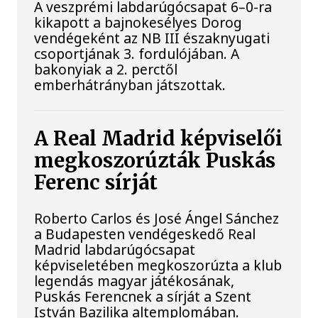
A veszprémi labdarúgócsapat 6–0-ra
kikapott a bajnokesélyes Dorog
vendégeként az NB III északnyugati
csoportjának 3. fordulójában. A
bakonyiak a 2. perctől
emberhátrányban játszottak.
A Real Madrid képviselői
megkoszorúzták Puskás
Ferenc sírját
Roberto Carlos és José Ángel Sánchez
a Budapesten vendégeskedő Real
Madrid labdarúgócsapat
képviseletében megkoszorúzta a klub
legendás magyar játékosának,
Puskás Ferencnek a sírját a Szent
István Bazilika altemplomában.