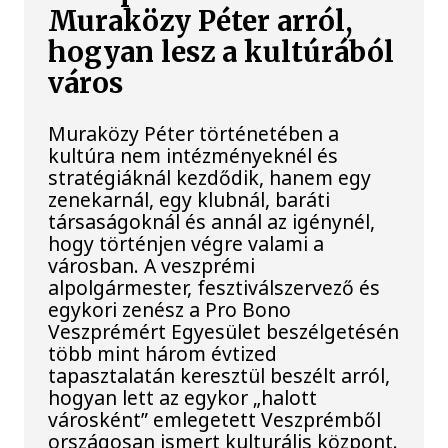
Muraközy Péter arról,
hogyan lesz a kultúrából
város
Muraközy Péter történetében a
kultúra nem intézményeknél és
stratégiáknál kezdődik, hanem egy
zenekarnál, egy klubnál, baráti
társaságoknál és annál az igénynél,
hogy történjen végre valami a
városban. A veszprémi
alpolgármester, fesztiválszervező és
egykori zenész a Pro Bono
Veszprémért Egyesület beszélgetésén
több mint három évtized
tapasztalatán keresztül beszélt arról,
hogyan lett az egykor „halott
városként” emlegetett Veszprémből
országosan ismert kulturális központ.