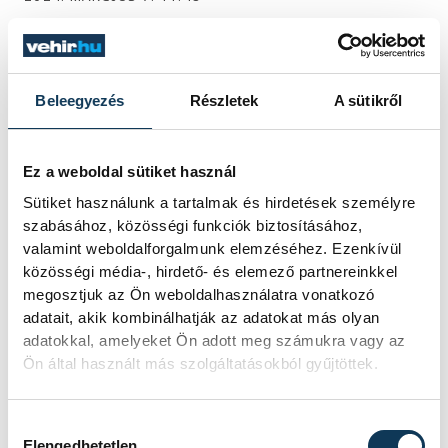
Beleegyezés
Részletek
A sütikről
Kínai barátok hozták el
Veszprémbe a kultúrájukat
Ez a weboldal sütiket használ
A kínai Ningbo város lakosságszáma pont
Sütiket használunk a tartalmak és hirdetések személyre
akkora, mint Magyarországé: 9,6 millió
szabásához, közösségi funkciók biztosításához,
ember. Ez a város pedig Veszprémmel ápol
valamint weboldalforgalmunk elemzéséhez. Ezenkívül
már húsz éve partnervárosi kapcsolatot.
közösségi média-, hirdető- és elemező partnereinkkel
Ennek egyik eredménye a Pannon
megosztjuk az Ön weboldalhasználatra vonatkozó
Egyetemre szervezett fotókiállítás, aminek
adatait, akik kombinálhatják az adatokat más olyan
a megnyitóján a hazánkban tartózkodó
adatokkal, amelyeket Ön adott meg számukra vagy az
ningbói delegáció is részt vett hétfőn.
Ön által használt más szolgáltatásokból gyűjtöttek.
2023. DECEMBER 4. 15:00
Hozzájárulás kiválasztása
Elengedhetetlen