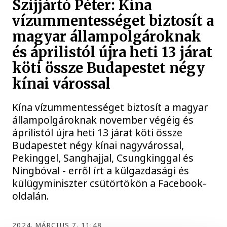
Szijjártó Péter: Kína
vízummentességet biztosít a
magyar állampolgároknak
és áprilistól újra heti 13 járat
köti össze Budapestet négy
kínai várossal
Kína vízummentességet biztosít a magyar
állampolgároknak november végéig és
áprilistól újra heti 13 járat köti össze
Budapestet négy kínai nagyvárossal,
Pekinggel, Sanghajjal, Csungkinggal és
Ningbóval - erről írt a külgazdasági és
külügyminiszter csütörtökön a Facebook-
oldalán.
2024. MÁRCIUS 7. 11:48