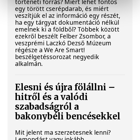
történeti forrás? Miért lehet fontos
egy törött cserépdarab, és miért
veszítjük el az információ egy részét,
ha egy tárgyat dokumentáció nélkül
emelnek ki a földből? Többek között
ezekről beszélt Felber Zsombor, a
veszprémi Laczkó Dezső Múzeum
régésze a We Are Smart!
beszélgetéssorozat negyedik
alkalmán.
Elesni és újra fölállni –
hitről és a valódi
szabadságról a
bakonybéli bencésekkel
Mit jelent ma szerzetesnek lenni?
Lemondást vagy inkább