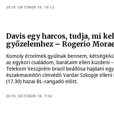
2019. OKTÓBER 19. 19:12
Davis egy harcos, tudja, mi ke
győzelemhez – Rogerio Mora
Komoly érzelmek gyúlnak bennem, kétségkívül
az egykori családom, barátaim ellen küzdeni 
Telekom Veszprém brazil beállósa hajdani egy
északmacedón címvédő Vardar Szkopje elleni 
(17.30) hazai BL-rangadó előtt.
2019. OKTÓBER 18. 7:53