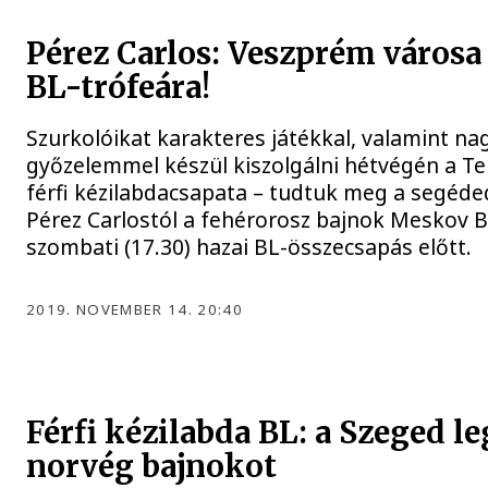
Pérez Carlos: Veszprém városa 
BL-trófeára!
Szurkolóikat karakteres játékkal, valamint na
győzelemmel készül kiszolgálni hétvégén a 
férfi kézilabdacsapata – tudtuk meg a segéde
Pérez Carlostól a fehérorosz bajnok Meskov Br
szombati (17.30) hazai BL-összecsapás előtt.
2019. NOVEMBER 14. 20:40
Férfi kézilabda BL: a Szeged le
norvég bajnokot