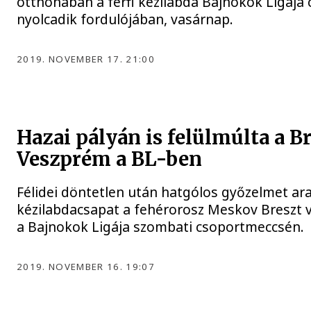
otthonában a férfi kézilabda Bajnokok Ligája
nyolcadik fordulójában, vasárnap.
2019. NOVEMBER 17. 21:00
Hazai pályán is felülmúlta a Br
Veszprém a BL-ben
Félidei döntetlen után hatgólos győzelmet ar
kézilabdacsapat a fehérorosz Meskov Breszt 
a Bajnokok Ligája szombati csoportmeccsén.
2019. NOVEMBER 16. 19:07