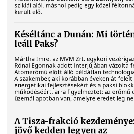
sziklái alól, máshol pedig egy közel féltonn
került elő.
Késéltánc a Dunán: Mi történ
leáll Paks?
Mártha Imre, az MVM Zrt. egykori vezériga
Rónai Egonnak adott interjújában vázolta fe
Atomerőmű előtt álló példátlan technológia
A szakember, aki korábban éveken át felelt 
energetikai fejlesztésekért és a paksi blok
működéséért, arra figyelmeztet: az erőmű 
üzemállapotban van, amelyre eredetileg ne
A Tisza-frakció kezdeménye
jövő kedden legyen az