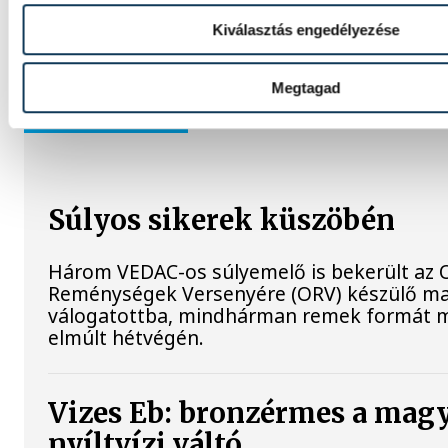
Kiválasztás engedélyezése
Megtagad
SPORT
Súlyos sikerek küszöbén
Három VEDAC-os súlyemelő is bekerült az O
Reménységek Versenyére (ORV) készülő m
válogatottba, mindhárman remek formát m
elmúlt hétvégén.
Vizes Eb: bronzérmes a mag
nyíltvízi váltó