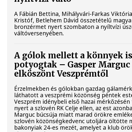
A Fábián Bettina, Mihályvári-Farkas Viktóri
Kristóf, Betlehem Dávid összetételű magya
bronzérmet nyert szombaton a nyíltvízi ús
váltóversenyében.
A gólok mellett a könnyek i
potyogtak – Gasper Marguc
elköszönt Veszprémtől
Érzelmekben és gólokban gazdag gálamérk
láthatott a veszprémi közönség péntek est
Veszprém idénybeli első hazai mérkőzésén
nyert a szlovén RK Celje ellen, az est azon
Marguc búcsúja miatt marad örökre emléke
szlovén közönségkedvenc utoljára öltötte 
bakonyiak 24-es mezét, amelyet a klub örö