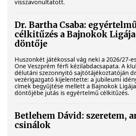
visszavonultatott.
Dr. Bartha Csaba: egyértelm
célkitűzés a Bajnokok Ligáj
döntője
Huszonkét játékossal vág neki a 2026/27-e
One Veszprém férfi kézilabdacsapata. A kl
délutáni szezonnyitó sajtótájékoztatóján d
vezérigazgató kijelentette: a jubileumi idé
címek begyűjtése mellett a Bajnokok Ligáj
döntőjébe jutás is egyértelmű célkitűzés.
Betlehem Dávid: szeretem, a
csinálok