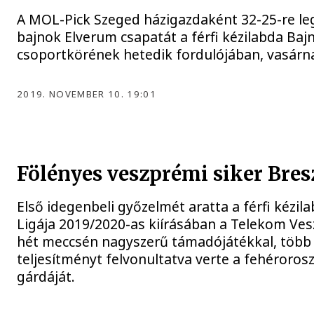
A MOL-Pick Szeged házigazdaként 32-25-re le
bajnok Elverum csapatát a férfi kézilabda Baj
csoportkörének hetedik fordulójában, vasárn
2019. NOVEMBER 10. 19:01
Fölényes veszprémi siker Bre
Első idegenbeli győzelmét aratta a férfi kézi
Ligája 2019/2020-as kiírásában a Telekom Ve
hét meccsén nagyszerű támadójátékkal, több 
teljesítményt felvonultatva verte a fehéroro
gárdáját.