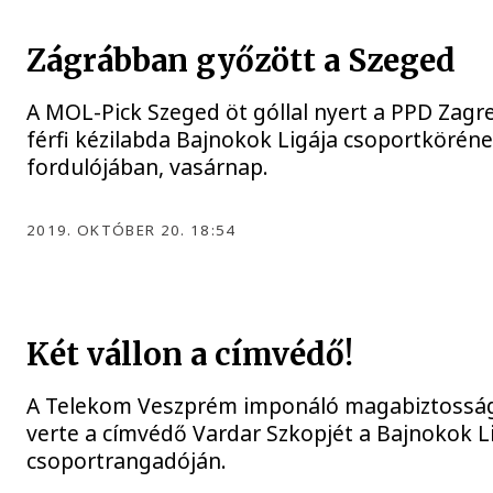
Zágrábban győzött a Szeged
A MOL-Pick Szeged öt góllal nyert a PPD Zag
férfi kézilabda Bajnokok Ligája csoportkörén
fordulójában, vasárnap.
2019. OKTÓBER 20. 18:54
Két vállon a címvédő!
A Telekom Veszprém imponáló magabiztosságga
verte a címvédő Vardar Szkopjét a Bajnokok L
csoportrangadóján.