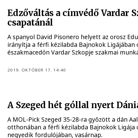
Edzőváltás a címvédő Vardar 
csapatánál
A spanyol David Pisonero helyett az orosz Ed
irányítja a férfi kézilabda Bajnokok Ligájában
északmacedón Vardar Szkopje szakmai munká
2019. OKTÓBER 17. 14:40
A Szeged hét góllal nyert Dán
A MOL-Pick Szeged 35-28-ra győzött a dán Aa
otthonában a férfi kézilabda Bajnokok Ligája
negyedik fordulójában, vasárnap.