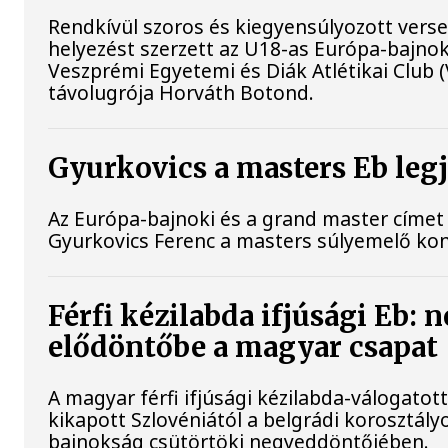
Rendkívül szoros és kiegyensúlyozott vers
helyezést szerzett az U18-as Európa-bajno
Veszprémi Egyetemi és Diák Atlétikai Club 
távolugrója Horváth Botond.
Gyurkovics a masters Eb leg
Az Európa-bajnoki és a grand master címet 
Gyurkovics Ferenc a masters súlyemelő ko
Férfi kézilabda ifjúsági Eb: 
elődöntőbe a magyar csapat
A magyar férfi ifjúsági kézilabda-válogatot
kikapott Szlovéniától a belgrádi korosztály
bajnokság csütörtöki negyeddöntőjében.