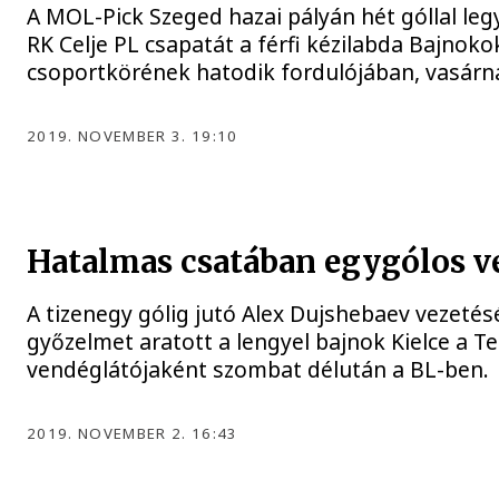
A MOL-Pick Szeged hazai pályán hét góllal leg
RK Celje PL csapatát a férfi kézilabda Bajnoko
csoportkörének hatodik fordulójában, vasárn
2019. NOVEMBER 3. 19:10
Hatalmas csatában egygólos v
A tizenegy gólig jutó Alex Dujshebaev vezetés
győzelmet aratott a lengyel bajnok Kielce a 
vendéglátójaként szombat délután a BL-ben.
2019. NOVEMBER 2. 16:43