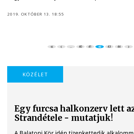
2019. OKTÓBER 13. 18:55
...
40
41
42
43
44
KÖZÉLET
Egy furcsa halkonzerv lett a
Strandétele - mutatjuk!
A Balatoni Kör idén tizenkettedik alkalomm