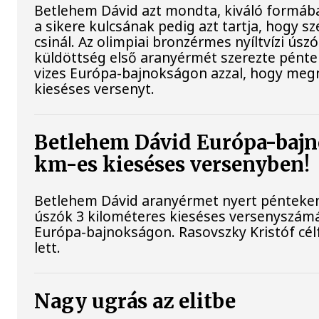
Betlehem Dávid azt mondta, kiváló formába
a sikere kulcsának pedig azt tartja, hogy sz
csinál. Az olimpiai bronzérmes nyíltvízi úsz
küldöttség első aranyérmét szerezte péntek
vizes Európa-bajnokságon azzal, hogy meg
kieséses versenyt.
Betlehem Dávid Európa-bajn
km-es kieséses versenyben!
Betlehem Dávid aranyérmet nyert pénteken 
úszók 3 kilométeres kieséses versenyszámá
Európa-bajnokságon. Rasovszky Kristóf cél
lett.
Nagy ugrás az elitbe