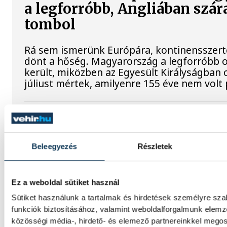
a legforróbb, Angliában szár
tombol
Rá sem ismerünk Európára, kontinensszert
dönt a hőség. Magyarország a legforróbb 
került, miközben az Egyesült Királyságban 
júliust mértek, amilyenre 155 éve nem volt
A múltban és ma is rossz hír
dunai Ínség-szikla
Beleegyezés
Részletek
Újra kilátszik a Dunából az aszály hírnöke!
felbukkanása egyet jelentett az éhínséggel
Ez a weboldal sütiket használ
klímaváltozás okozta extrém szárazságra hív
figyelmet. Elmeséljük a baljós kőtömb tört
Sütiket használunk a tartalmak és hirdetések személyre sz
funkciók biztosításához, valamint weboldalforgalmunk elem
közösségi média-, hirdető- és elemező partnereinkkel mego