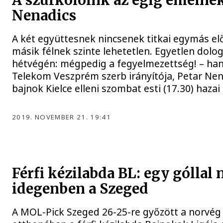
A szurkolóink az égig emelne
Nenadics
A két együttesnek nincsenek titkai egymás elő
másik félnek szinte lehetetlen. Egyetlen dolo
hétvégén: mégpedig a fegyelmezettség! – han
Telekom Veszprém szerb irányítója, Petar Nen
bajnok Kielce elleni szombat esti (17.30) hazai
2019. NOVEMBER 21. 19:41
Férfi kézilabda BL: egy góllal 
idegenben a Szeged
A MOL-Pick Szeged 26-25-re győzött a norvég