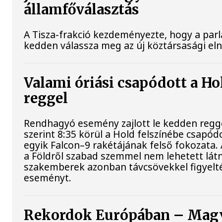
államfőválasztás
A Tisza-frakció kezdeményezte, hogy a par
kedden válassza meg az új köztársasági el
Valami óriási csapódott a H
reggel
Rendhagyó esemény zajlott le kedden regg
szerint 8:35 körül a Hold felszínébe csapód
egyik Falcon–9 rakétájának felső fokozata.
a Földről szabad szemmel nem lehetett látn
szakemberek azonban távcsövekkel figyelt
eseményt.
Rekordok Európában – Mag