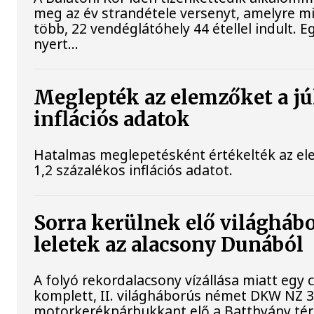
meg az év strandétele versenyt, amelyre m
több, 22 vendéglátóhely 44 étellel indult. E
nyert...
Meglepték az elemzőket a jú
inflációs adatok
Hatalmas meglepetésként értékelték az elem
1,2 százalékos inflációs adatot.
Sorra kerülnek elő világháb
leletek az alacsony Dunából
A folyó rekordalacsony vízállása miatt egy
komplett, II. világháborús német DKW NZ 
motorkerékpárbukkant elő a Batthyány tér