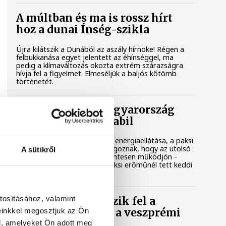
A múltban és ma is rossz hírt
hoz a dunai Ínség-szikla
Újra kilátszik a Dunából az aszály hírnöke! Régen a
felbukkanása egyet jelentett az éhínséggel, ma
pedig a klímaváltozás okozta extrém szárazságra
hívja fel a figyelmet. Elmeséljük a baljós kőtömb
történetét.
Magyar Péter: Magyarország
energiaellátása stabil
Jelenleg stabil Magyarország energiaellátása, a paksi
erőmű munkatársai azon dolgoznak, hogy az utolsó
A sütikről
még termelő turbina hibamentesen működjön -
közölte a miniszterelnök a paksi erőműnél tett keddi
látogatása során.
tosításához, valamint
Játék közben fedezik fel a
einkkel megosztjuk az Ön
tudomány világát a veszprémi
gyerekek
l, amelyeket Ön adott meg