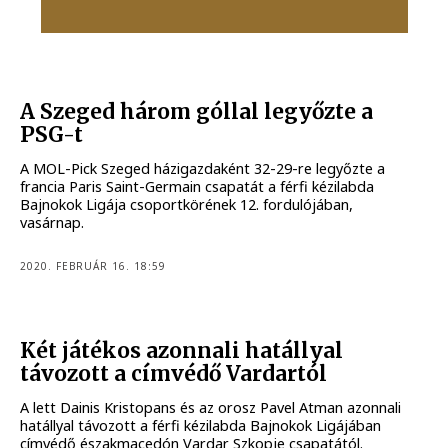
A Szeged három góllal legyőzte a
PSG-t
A MOL-Pick Szeged házigazdaként 32-29-re legyőzte a
francia Paris Saint-Germain csapatát a férfi kézilabda
Bajnokok Ligája csoportkörének 12. fordulójában,
vasárnap.
2020. FEBRUÁR 16. 18:59
Két játékos azonnali hatállyal
távozott a címvédő Vardartól
A lett Dainis Kristopans és az orosz Pavel Atman azonnali
hatállyal távozott a férfi kézilabda Bajnokok Ligájában
címvédő északmacedón Vardar Szkopje csapatától.