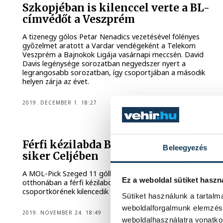
Szkopjéban is kilenccel verte a BL-
címvédőt a Veszprém
A tizenegy gólos Petar Nenadics vezetésével fölényes
győzelmet aratott a Vardar vendégeként a Telekom
Veszprém a Bajnokok Ligája vasárnapi meccsén. David
Davis legénysége sorozatban negyedszer nyert a
legrangosabb sorozatban, így csoportjában a második
helyen zárja az évet.
2019. DECEMBER 1. 18:27
Férfi kézilabda BL: fölényes szegedi
Beleegyezés
siker Celjében
A MOL-Pick Szeged 11 góllal nyert a szlovén RK Celje PL
Ez a weboldal sütiket haszn
otthonában a férfi kézilabda Bajnokok Ligája
csoportkörének kilencedik fordulójában, vasárnap.
Sütiket használunk a tartal
weboldalforgalmunk elemzésé
2019. NOVEMBER 24. 18:49
weboldalhasználatra vonatko