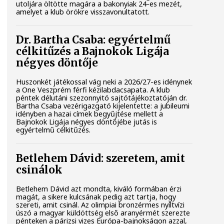
utoljára öltötte magára a bakonyiak 24-es mezét,
amelyet a klub örökre visszavonultatott.
Dr. Bartha Csaba: egyértelmű
célkitűzés a Bajnokok Ligája
négyes döntője
Huszonkét játékossal vág neki a 2026/27-es idénynek
a One Veszprém férfi kézilabdacsapata. A klub
péntek délutáni szezonnyitó sajtótájékoztatóján dr.
Bartha Csaba vezérigazgató kijelentette: a jubileumi
idényben a hazai címek begyűjtése mellett a
Bajnokok Ligája négyes döntőjébe jutás is
egyértelmű célkitűzés.
Betlehem Dávid: szeretem, amit
csinálok
Betlehem Dávid azt mondta, kiváló formában érzi
magát, a sikere kulcsának pedig azt tartja, hogy
szereti, amit csinál. Az olimpiai bronzérmes nyíltvízi
úszó a magyar küldöttség első aranyérmét szerezte
pénteken a párizsi vizes Európa-bajnokságon azzal,