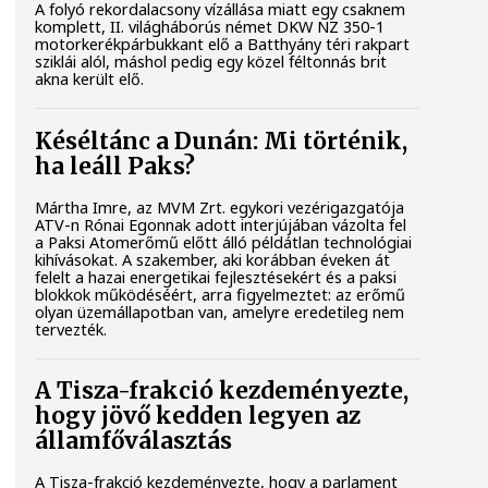
A folyó rekordalacsony vízállása miatt egy csaknem
komplett, II. világháborús német DKW NZ 350-1
motorkerékpárbukkant elő a Batthyány téri rakpart
sziklái alól, máshol pedig egy közel féltonnás brit
akna került elő.
Késéltánc a Dunán: Mi történik,
ha leáll Paks?
Mártha Imre, az MVM Zrt. egykori vezérigazgatója
ATV-n Rónai Egonnak adott interjújában vázolta fel
a Paksi Atomerőmű előtt álló példátlan technológiai
kihívásokat. A szakember, aki korábban éveken át
felelt a hazai energetikai fejlesztésekért és a paksi
blokkok működéséért, arra figyelmeztet: az erőmű
olyan üzemállapotban van, amelyre eredetileg nem
tervezték.
A Tisza-frakció kezdeményezte,
hogy jövő kedden legyen az
államfőválasztás
A Tisza-frakció kezdeményezte, hogy a parlament