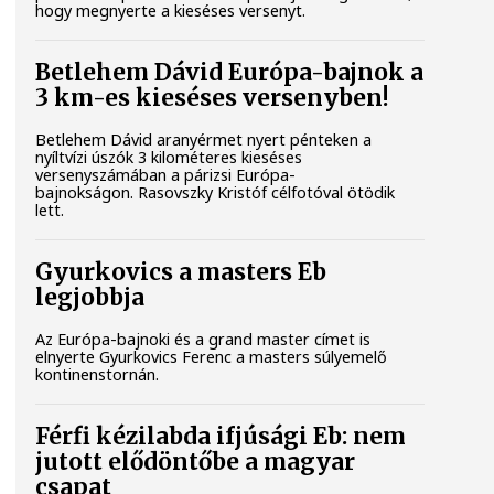
hogy megnyerte a kieséses versenyt.
Betlehem Dávid Európa-bajnok a
3 km-es kieséses versenyben!
Betlehem Dávid aranyérmet nyert pénteken a
nyíltvízi úszók 3 kilométeres kieséses
versenyszámában a párizsi Európa-
bajnokságon. Rasovszky Kristóf célfotóval ötödik
lett.
Gyurkovics a masters Eb
legjobbja
Az Európa-bajnoki és a grand master címet is
elnyerte Gyurkovics Ferenc a masters súlyemelő
kontinenstornán.
Férfi kézilabda ifjúsági Eb: nem
jutott elődöntőbe a magyar
csapat