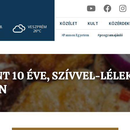
KÖZÉLET
KULT
KÖZÉRDEK
VESZPRÉM
8.
26°C
#Pannon Egyetem
#programajánló