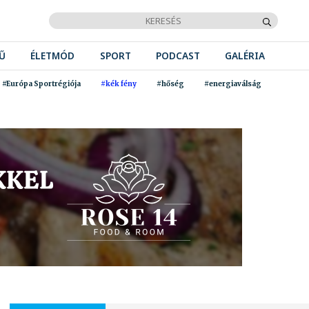
Ű
ÉLETMÓD
SPORT
PODCAST
GALÉRIA
#Európa Sportrégiója
#kék fény
#hőség
#energiaválság