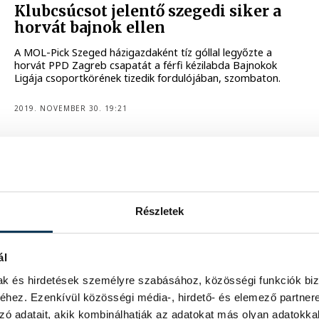
Klubcsúcsot jelentő szegedi siker a
horvát bajnok ellen
A MOL-Pick Szeged házigazdaként tíz góllal legyőzte a
horvát PPD Zagreb csapatát a férfi kézilabda Bajnokok
Ligája csoportkörének tizedik fordulójában, szombaton.
2019. NOVEMBER 30. 19:21
Remek mérkőzés, parádés
Részletek
veszprémi siker!
A második félidőre beálló Sterbik bravúrjaival és
ál
megszilárduló védelmének köszönhetően négygólos
győzelmet aratott a vendég Kielce ellen a Telekom
mak és hirdetések személyre szabásához, közösségi funkciók biz
Veszprém a férfi kézilabda BL szombati rangadóján. A
hez. Ezenkívül közösségi média-, hirdető- és elemező partner
Davis-csapat már második csoportjában!
zó adatait, akik kombinálhatják az adatokat más olyan adatokka