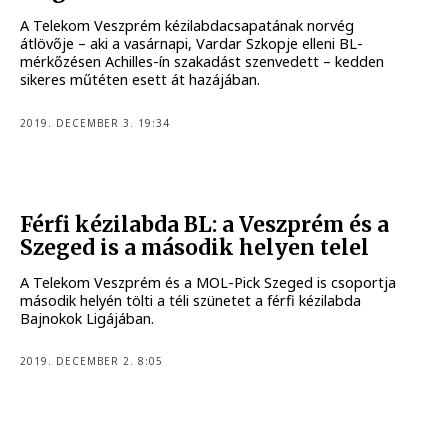
A Telekom Veszprém kézilabdacsapatának norvég
átlövője – aki a vasárnapi, Vardar Szkopje elleni BL-
mérkőzésen Achilles-ín szakadást szenvedett – kedden
sikeres műtéten esett át hazájában.
2019. DECEMBER 3. 19:34
Férfi kézilabda BL: a Veszprém és a
Szeged is a második helyen telel
A Telekom Veszprém és a MOL-Pick Szeged is csoportja
második helyén tölti a téli szünetet a férfi kézilabda
Bajnokok Ligájában.
2019. DECEMBER 2. 8:05