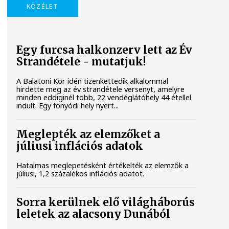
KÖZÉLET
Egy furcsa halkonzerv lett az Év
Strandétele - mutatjuk!
A Balatoni Kör idén tizenkettedik alkalommal
hirdette meg az év strandétele versenyt, amelyre
minden eddiginél több, 22 vendéglátóhely 44 étellel
indult. Egy fonyódi hely nyert...
Meglepték az elemzőket a
júliusi inflációs adatok
Hatalmas meglepetésként értékelték az elemzők a
júliusi, 1,2 százalékos inflációs adatot.
Sorra kerülnek elő világháborús
leletek az alacsony Dunából