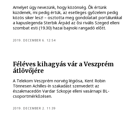
Amelyet úgy nevezünk, hogy közönség. Ők értünk
küzdenek, mi pedig értük, az esetleges győzelem pedig
közös siker lesz! – osztotta meg gondolatait portálunkkal
a kapuslegenda Sterbik Árpád az ősi rivális Szeged elleni
szombat esti (19.30) hazai bajnoki rangadó előtt.
2019. DECEMBER 6. 12:54
Féléves kihagyás vár a Veszprém
átlövőjére
A Telekom Veszprém norvég légiósa, Kent Robin
Tönnesen Achilles-ín szakadást szenvedett az
északmacedón Vardar Szkopje elleni vasárnapi BL-
csoportmérkőzésen.
2019. DECEMBER 2. 11:39