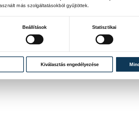
2019. NOVEMBER 23. 19:25
sznált más szolgáltatásokból gyűjtöttek.
Beállítások
Statisztikai
41
42
43
...
Kiválasztás engedélyezése
Min