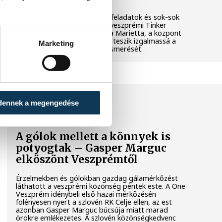
Látványos kísérletek, kreatív feladatok és sok-sok
élmény várja a gyerekeket a veszprémi Tinker
Labsben. Videónkban Balassa Marietta, a központ
vezetője mutatja be, hogyan teszik izgalmassá a
Marketing
természettudományok megismerését.
SPORT
dennek a megengedése
A gólok mellett a könnyek is
potyogtak – Gasper Marguc
elköszönt Veszprémtől
Érzelmekben és gólokban gazdag gálamérkőzést
láthatott a veszprémi közönség péntek este. A One
Veszprém idénybeli első hazai mérkőzésén
fölényesen nyert a szlovén RK Celje ellen, az est
azonban Gasper Marguc búcsúja miatt marad
örökre emlékezetes. A szlovén közönségkedvenc