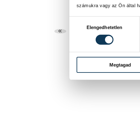
számukra vagy az Ön által ha
Hozzájárulás kiválasztása
Elengedhetetlen
...
39
40
Megtagad