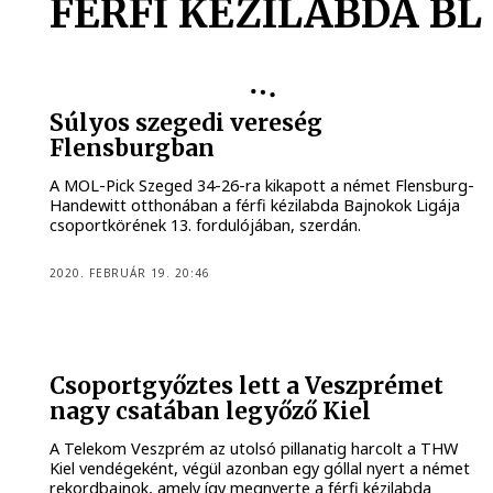
FÉRFI KÉZILABDA BL
Súlyos szegedi vereség
Flensburgban
A MOL-Pick Szeged 34-26-ra kikapott a német Flensburg-
Handewitt otthonában a férfi kézilabda Bajnokok Ligája
csoportkörének 13. fordulójában, szerdán.
2020. FEBRUÁR 19. 20:46
Csoportgyőztes lett a Veszprémet
nagy csatában legyőző Kiel
A Telekom Veszprém az utolsó pillanatig harcolt a THW
Kiel vendégeként, végül azonban egy góllal nyert a német
rekordbajnok, amely így megnyerte a férfi kézilabda