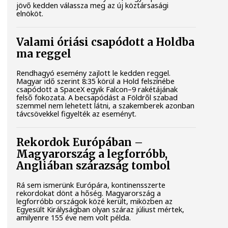
jövő kedden válassza meg az új köztársasági
elnököt.
Valami óriási csapódott a Holdba
ma reggel
Rendhagyó esemény zajlott le kedden reggel.
Magyar idő szerint 8:35 körül a Hold felszínébe
csapódott a SpaceX egyik Falcon–9 rakétájának
felső fokozata. A becsapódást a Földről szabad
szemmel nem lehetett látni, a szakemberek azonban
távcsövekkel figyelték az eseményt.
Rekordok Európában –
Magyarország a legforróbb,
Angliában szárazság tombol
Rá sem ismerünk Európára, kontinensszerte
rekordokat dönt a hőség. Magyarország a
legforróbb országok közé került, miközben az
Egyesült Királyságban olyan száraz júliust mértek,
amilyenre 155 éve nem volt példa.