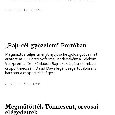
2020. FEBRUÁR 12. 18:20
„Rajt-cél győzelem” Portóban
Magabiztos teljesítményt nyújtva hétgólos győzelmet
aratott az FC Porto Sofarma vendégeként a Telekom
Veszprém a férfi kézilabda Bajnokok Ligája szombati
csoportmeccsén. David Davis legénysége továbbra is
harcban a csoportelsőségért.
2020. FEBRUÁR 8. 17:35
Megműtötték Tönnesent, orvosai
elégedettek