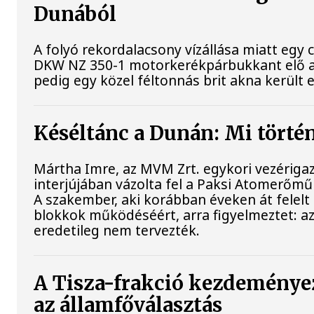
Dunából
A folyó rekordalacsony vízállása miatt egy
DKW NZ 350-1 motorkerékpárbukkant elő a B
pedig egy közel féltonnás brit akna került e
Késéltánc a Dunán: Mi történ
Mártha Imre, az MVM Zrt. egykori vezériga
interjújában vázolta fel a Paksi Atomerőmű 
A szakember, aki korábban éveken át felelt 
blokkok működéséért, arra figyelmeztet: a
eredetileg nem tervezték.
A Tisza-frakció kezdeménye
az államfőválasztás