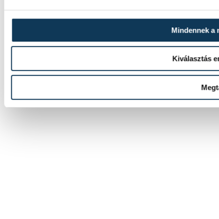
Mindennek a
Kiválasztás 
Megt