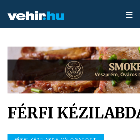
FÉRFI KÉZILAB
FÉRFI KÉZILABDA-VÁLOGATOTT