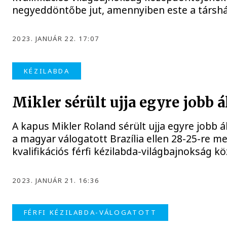
negyeddöntőbe jut, amennyiben este a társház
2023. JANUÁR 22. 17:07
KÉZILABDA
Mikler sérült ujja egyre jobb 
A kapus Mikler Roland sérült ujja egyre jobb 
a magyar válogatott Brazília ellen 28-25-re m
kvalifikációs férfi kézilabda-világbajnokság
2023. JANUÁR 21. 16:36
FÉRFI KÉZILABDA-VÁLOGATOTT