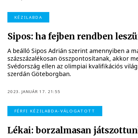
KÉZILABDA
Sipos: ha fejben rendben les
A beálló Sipos Adrián szerint amennyiben a ma
százszázalékosan összpontosítanak, akkor m
Svédország ellen az olimpiai kvalifikációs vi
szerdán Göteborgban.
2023. JANUÁR 17. 21:55
FÉRFI KÉZILABDA-VÁLOGATOTT
Lékai: borzalmasan játszottu