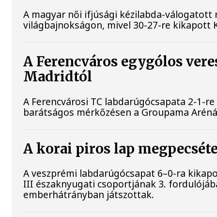
A magyar női ifjúsági kézilabda-válogatott 
világbajnokságon, mivel 30-27-re kikapott K
A Ferencváros egygólos vere
Madridtól
A Ferencvárosi TC labdarúgócsapata 2-1-re
barátságos mérkőzésen a Groupama Aréná
A korai piros lap megpecsét
A veszprémi labdarúgócsapat 6–0-ra kikap
III északnyugati csoportjának 3. fordulójáb
emberhátrányban játszottak.