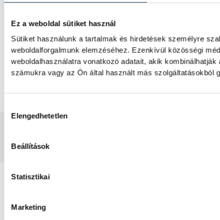
IMPRESSZUM
Ez a weboldal sütiket használ
MÉDIAAJÁNLAT
Sütiket használunk a tartalmak és hirdetések személyre sza
weboldalforgalmunk elemzéséhez. Ezenkívül közösségi média
JOGI NYILATKOZAT
weboldalhasználatra vonatkozó adatait, akik kombinálhatják
számukra vagy az Ön által használt más szolgáltatásokból g
Hozzájárulás kiválasztása
Elengedhetetlen
2008-2026 BAKONY-BALATON MÉDIA KFT.
Beállítások
Statisztikai
Marketing