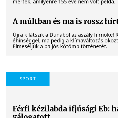
mértek, amilyenre 155 éve nem volt példa.
A múltban és ma is rossz hír
Újra kilátszik a Dunából az aszály hírnöke!
éhínséggel, ma pedig a klímaváltozás okozta
Elmeséljük a baljós kőtömb történetét.
SPORT
Férfi kézilabda ifjúsági Eb: 
válogatott