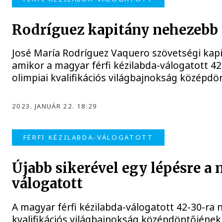
Rodríguez kapitány nehezebb
José María Rodríguez Vaquero szövetségi kap
amikor a magyar férfi kézilabda-válogatott 42-
olimpiai kvalifikációs világbajnokság középd
2023. JANUÁR 22. 18:29
FÉRFI KÉZILABDA-VÁLOGATOTT
Újabb sikerével egy lépésre a
válogatott
A magyar férfi kézilabda-válogatott 42-30-ra n
kvalifikációs világbajnokság középdöntőjének