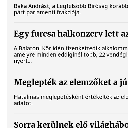
Baka Andrást, a Legfelsőbb Bíróság korábbi
párt parlamenti frakciója.
Egy furcsa halkonzerv lett a
A Balatoni Kör idén tizenkettedik alkalomm
amelyre minden eddiginél több, 22 vendéglát
nyert...
Meglepték az elemzőket a júl
Hatalmas meglepetésként értékelték az elemz
adatot.
Sorra kerülnek elő világhábo