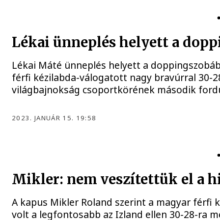
FÉRFI KÉZILABDA-VÁLOGATOTT
Lékai ünneplés helyett a doppi
Lékai Máté ünneplés helyett a doppingszobáb
férfi kézilabda-válogatott nagy bravúrral 30-28
világbajnokság csoportkörének második fordu
2023. JANUÁR 15. 19:58
FÉRFI KÉZILABDA-VÁLOGATOTT
Mikler: nem veszítettük el a 
A kapus Mikler Roland szerint a magyar férfi k
volt a legfontosabb az Izland ellen 30-28-ra m