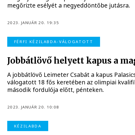
megőrizte esélyét a negyeddöntőbe jutásra.
2023. JANUÁR 20. 19:35
FÉRFI KÉZILABDA-VÁLOGATOTT
Jobbátlövő helyett kapus a m
A jobbátlövő Leimeter Csabát a kapus Palasics 
válogatott 18 fős keretében az olimpiai kvali
második fordulója előtt, pénteken.
2023. JANUÁR 20. 10:08
KÉZILABDA