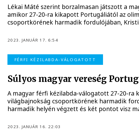
Lékai Máté szerint borzalmasan játszott a mag
amikor 27-20-ra kikapott Portugáliától az olim
csoportkörének harmadik fordulójában, Krist
2023. JANUÁR 17. 6:54
FÉRFI KÉZILABDA-VÁLOGATOTT
Súlyos magyar vereség Portugá
A magyar férfi kézilabda-válogatott 27-20-ra ki
világbajnokság csoportkörének harmadik fordu
harmadik helyén végzett és két pontot visz 
2023. JANUÁR 16. 22:03