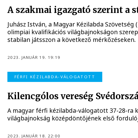
A szakmai igazgató szerint a s
Juhász István, a Magyar Kézilabda Szövetség 
olimpiai kvalifikációs világbajnokságon szerep
stabilan játsszon a következő mérkőzéseken.
2023. JANUÁR 19. 19:19
FÉRFI KÉZILABDA-VÁLOGATOTT
Kilencgólos vereség Svédorszá
A magyar férfi kézilabda-válogatott 37-28-ra k
világbajnokság középdöntőjének első forduló
2023. JANUÁR 18. 22:00