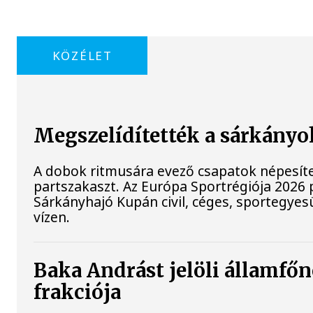
KÖZÉLET
Megszelídítették a sárkányo
A dobok ritmusára evező csapatok népesíte
partszakaszt. Az Európa Sportrégiója 202
Sárkányhajó Kupán civil, céges, sportegyes
vízen.
Baka Andrást jelöli államfőn
frakciója