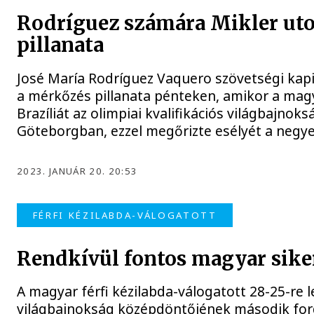
Rodríguez számára Mikler utol
pillanata
José María Rodríguez Vaquero szövetségi kapi
a mérkőzés pillanata pénteken, amikor a magya
Brazíliát az olimpiai kvalifikációs világbajn
Göteborgban, ezzel megőrizte esélyét a negy
2023. JANUÁR 20. 20:53
FÉRFI KÉZILABDA-VÁLOGATOTT
Rendkívül fontos magyar siker
A magyar férfi kézilabda-válogatott 28-25-re le
világbajnokság középdöntőjének második for