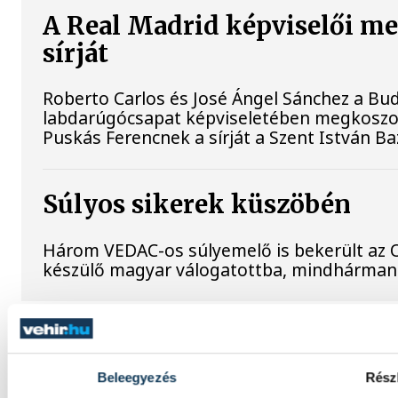
A Real Madrid képviselői m
sírját
Roberto Carlos és José Ángel Sánchez a B
labdarúgócsapat képviseletében megkoszor
Puskás Ferencnek a sírját a Szent István B
Súlyos sikerek küszöbén
Három VEDAC-os súlyemelő is bekerült az 
készülő magyar válogatottba, mindhárman
Beleegyezés
Rész