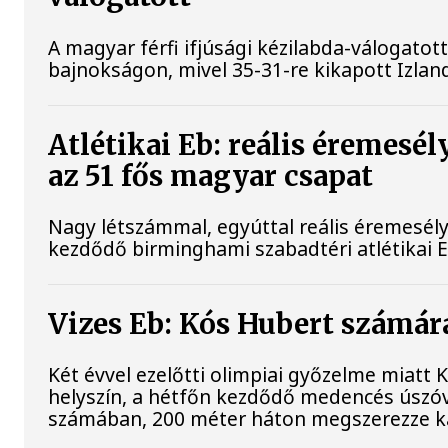
A magyar férfi ifjúsági kézilabda-válogatot
bajnokságon, mivel 35-31-re kikapott Izlan
Atlétikai Eb: reális éremes
az 51 fős magyar csapat
Nagy létszámmal, egyúttal reális éremesél
kezdődő birminghami szabadtéri atlétikai 
Vizes Eb: Kós Hubert számár
Két évvel ezelőtti olimpiai győzelme miatt
helyszín, a hétfőn kezdődő medencés úszóv
számában, 200 méter háton megszerezze kar