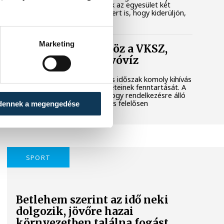
városi területet. Megkerestük az egyesület két
képviselőjét és a polgármestert is, hogy kiderüljön,
hol tart most az ügy.
Marketing
Folyamatosan öntöz a VKSZ,
mégsem fogy az ivóvíz
A tartós hőség és az aszályos időszak komoly kihívás
elé állítja Veszprém zöldfelületeinek fenntartását. A
városvezetés kiemelt célja, hogy rendelkezésre álló
vízkészletekkel takarékosan és felelősen
dennek a megengedése
gazdálkodjunk.
SPORT
Betlehem szerint az idő neki
dolgozik, jövőre hazai
környezetben találna fogást