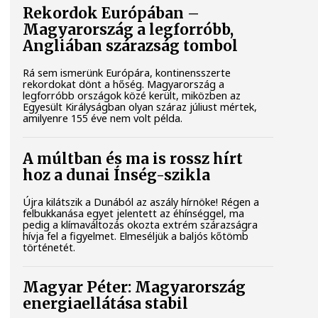
Rekordok Európában –
Magyarország a legforróbb,
Angliában szárazság tombol
Rá sem ismerünk Európára, kontinensszerte
rekordokat dönt a hőség. Magyarország a
legforróbb országok közé került, miközben az
Egyesült Királyságban olyan száraz júliust mértek,
amilyenre 155 éve nem volt példa.
A múltban és ma is rossz hírt
hoz a dunai Ínség-szikla
Újra kilátszik a Dunából az aszály hírnöke! Régen a
felbukkanása egyet jelentett az éhínséggel, ma
pedig a klímaváltozás okozta extrém szárazságra
hívja fel a figyelmet. Elmeséljük a baljós kőtömb
történetét.
Magyar Péter: Magyarország
energiaellátása stabil