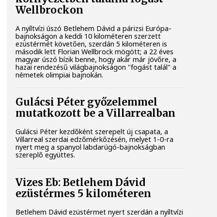
Wellbrockon
A nyíltvízi úszó Betlehem Dávid a párizsi Európa-
bajnokságon a keddi 10 kilométeren szerzett
ezüstérmét követően, szerdán 5 kilométeren is
második lett Florian Wellbrock mögött; a 22 éves
magyar úszó bízik benne, hogy akár már jövőre, a
hazai rendezésű világbajnokságon "fogást talál" a
németek olimpiai bajnokán.
Gulácsi Péter győzelemmel
mutatkozott be a Villarrealban
Gulácsi Péter kezdőként szerepelt új csapata, a
Villarreal szerdai edzőmérkőzésén, melyet 1-0-ra
nyert meg a spanyol labdarúgó-bajnokságban
szereplő együttes.
Vizes Eb: Betlehem Dávid
ezüstérmes 5 kilométeren
Betlehem Dávid ezüstérmet nyert szerdán a nyíltvízi