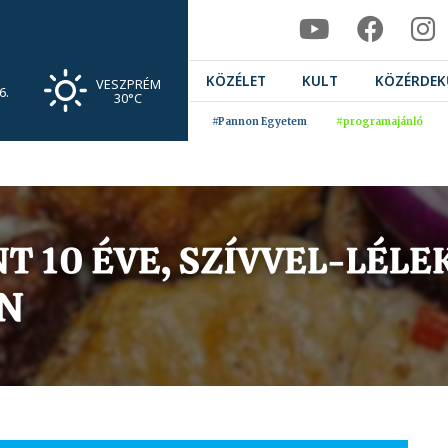
KÖZÉLET
KULT
KÖZÉRDEK
VESZPRÉM
6.
30°C
#Pannon Egyetem
#programajánló