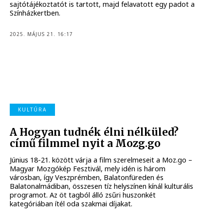
sajtótájékoztatót is tartott, majd felavatott egy padot a
Színházkertben.
2025. MÁJUS 21. 16:17
KULTÚRA
A Hogyan tudnék élni nélküled?
című filmmel nyit a Mozg.go
Június 18-21. között várja a film szerelmeseit a Moz.go –
Magyar Mozgókép Fesztivál, mely idén is három
városban, így Veszprémben, Balatonfüreden és
Balatonalmádiban, összesen tíz helyszínen kínál kulturális
programot. Az öt tagból álló zsűri huszonkét
kategóriában ítél oda szakmai díjakat.