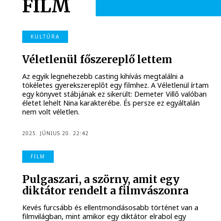
FILM
KULTÚRA
Véletlenül főszereplő lettem
Az egyik legnehezebb casting kihívás megtalálni a
tökéletes gyerekszereplőt egy filmhez. A Véletlenül írtam
egy könyvet stábjának ez sikerült: Demeter Villő valóban
életet lehelt Nina karakterébe. És persze ez egyáltalán
nem volt véletlen.
2025. JÚNIUS 20. 22:42
FILM
Pulgaszari, a szörny, amit egy
diktátor rendelt a filmvászonra
Kevés furcsább és ellentmondásosabb történet van a
filmvilágban, mint amikor egy diktátor elrabol egy