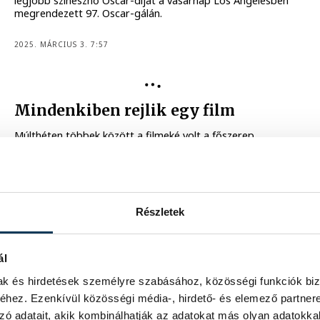
legjobb színésznő Oscar-díját a vasárnap Los Angelesben
megrendezett 97. Oscar-gálán.
2025. MÁRCIUS 3. 7:57
KULTÚRA
Mindenkiben rejlik egy film
Múlthéten többek között a filmeké volt a főszerep
Veszprémben: január harmincadikától február elsejéig
zajlott a Budapesti Nemzetközi Dokumentumfilm
Fesztivál veszprémi rendezvénye, melynek a Foton adott
otthont.
Részletek
2025. FEBRUÁR 3. 22:51
ál
mak és hirdetések személyre szabásához, közösségi funkciók biz
BIDF: Veszprémben ismét
hez. Ezenkívül közösségi média-, hirdető- és elemező partner
átélhetjük a valóságot
zó adatait, akik kombinálhatják az adatokat más olyan adatokka