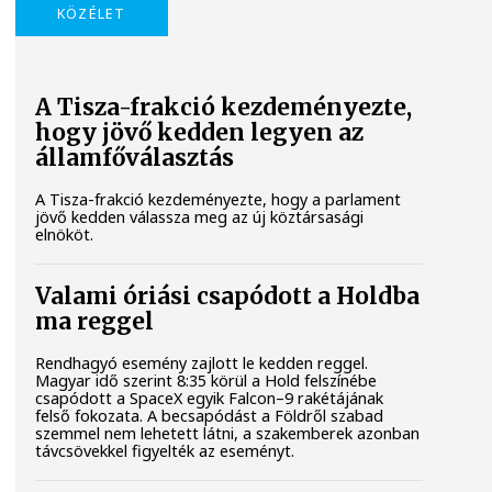
KÖZÉLET
A Tisza-frakció kezdeményezte,
hogy jövő kedden legyen az
államfőválasztás
A Tisza-frakció kezdeményezte, hogy a parlament
jövő kedden válassza meg az új köztársasági
elnököt.
Valami óriási csapódott a Holdba
ma reggel
Rendhagyó esemény zajlott le kedden reggel.
Magyar idő szerint 8:35 körül a Hold felszínébe
csapódott a SpaceX egyik Falcon–9 rakétájának
felső fokozata. A becsapódást a Földről szabad
szemmel nem lehetett látni, a szakemberek azonban
távcsövekkel figyelték az eseményt.