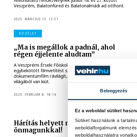
felvonultató rendezvénynek június 18. és 21. között
Veszprém, Balatonfüred és Balatonalmádi ad otthont.
2025. MÁRCIUS 12. 12:51
KÖZÉLET
„Ma is megállok a padnál, ahol
régen éjjelente aludtam”
A Veszprémi Érseki Főiskolán közönségtalálkozóval
egybekötött filmvetítést szerveztek. A Szabadító című
dokumentumfilm rávilágít, a bűnözés és a drogok
világából van kiút.
Beleegyezés
2025. FEBRUÁR 8. 18:14
KULTÚRA
Ez a weboldal sütiket haszn
Sütiket használunk a tartal
Hárítás helyett nézzünk szembe
weboldalforgalmunk elemzésé
önmagunkkal!
weboldalhasználatra vonatko