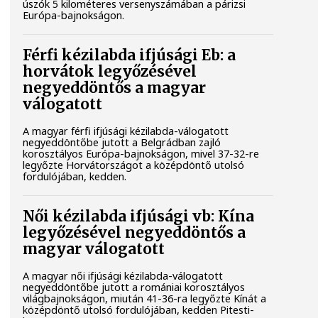
úszók 5 kilométeres versenyszámában a párizsi
Európa-bajnokságon.
Férfi kézilabda ifjúsági Eb: a
horvátok legyőzésével
negyeddöntős a magyar
válogatott
A magyar férfi ifjúsági kézilabda-válogatott
negyeddöntőbe jutott a Belgrádban zajló
korosztályos Európa-bajnokságon, mivel 37-32-re
legyőzte Horvátországot a középdöntő utolsó
fordulójában, kedden.
Női kézilabda ifjúsági vb: Kína
legyőzésével negyeddöntős a
magyar válogatott
A magyar női ifjúsági kézilabda-válogatott
negyeddöntőbe jutott a romániai korosztályos
világbajnokságon, miután 41-36-ra legyőzte Kínát a
középdöntő utolsó fordulójában, kedden Pitesti-