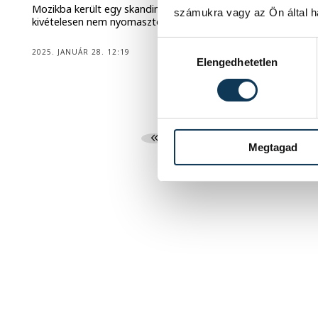
Mozikba került egy skandináv lélektani film, ami
számukra vagy az Ön által ha
kivételesen nem nyomasztó, hanem Szerethető.
Hozzájárulás kiválasztása
2025. JANUÁR 28. 12:19
Elengedhetetlen
1
2
3
Megtagad