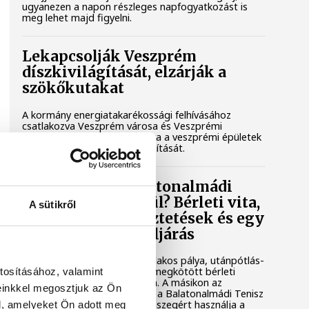
ugyanezen a napon részleges napfogyatkozást is
meg lehet majd figyelni.
Lekapcsolják Veszprém
díszkivilágítását, elzárják a
szökőkutakat
A kormány energiatakarékossági felhívásához
csatlakozva Veszprém városa és Veszprémi
Főegyházmegye is lekapcsolta a veszprémi épületek
és nevezetességek díszkivilágítását.
Mi történik a balatonalmádi
teniszpályák körül? Bérleti vita,
A sütikről
megszakadt egyeztetések és egy
tisztázatlan jogi eljárás
Évtizedes hagyomány, hat salakos pálya, utánpótlás-
nevelés és egy hosszú távra megkötött bérleti
tosításához, valamint
szerződés áll az egyik oldalon. A másikon az
einkkel megosztjuk az Ön
önkormányzat, amely szerint a Balatonalmádi Tenisz
Klub aránytalanul alacsony összegért használja a
l, amelyeket Ön adott meg