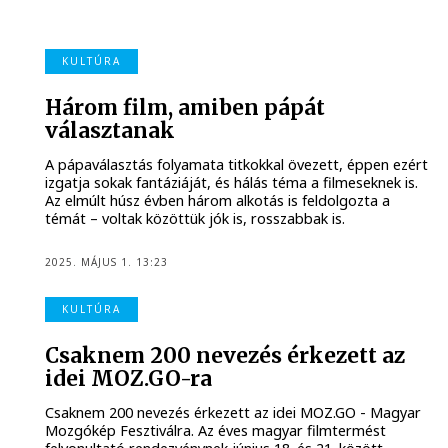
KULTÚRA
Három film, amiben pápát
választanak
A pápaválasztás folyamata titkokkal övezett, éppen ezért
izgatja sokak fantáziáját, és hálás téma a filmeseknek is.
Az elmúlt húsz évben három alkotás is feldolgozta a
témát – voltak közöttük jók is, rosszabbak is.
2025. MÁJUS 1. 13:23
KULTÚRA
Csaknem 200 nevezés érkezett az
idei MOZ.GO-ra
Csaknem 200 nevezés érkezett az idei MOZ.GO - Magyar
Mozgókép Fesztiválra. Az éves magyar filmtermést