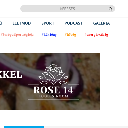
Ű
ÉLETMÓD
SPORT
PODCAST
GALÉRIA
#Európa Sportrégiója
#kék fény
#hőség
#energiaválság