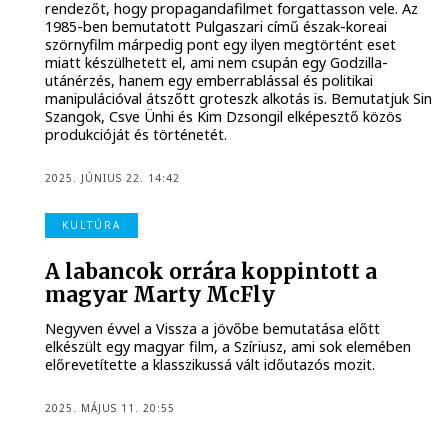
rendezőt, hogy propagandafilmet forgattasson vele. Az
1985-ben bemutatott Pulgaszari című észak-koreai
szörnyfilm márpedig pont egy ilyen megtörtént eset
miatt készülhetett el, ami nem csupán egy Godzilla-
utánérzés, hanem egy emberrablással és politikai
manipulációval átszőtt groteszk alkotás is. Bemutatjuk Sin
Szangok, Csve Ünhi és Kim Dzsongil elképesztő közös
produkcióját és történetét.
2025. JÚNIUS 22. 14:42
KULTÚRA
A labancok orrára koppintott a
magyar Marty McFly
Negyven évvel a Vissza a jövőbe bemutatása előtt
elkészült egy magyar film, a Szíriusz, ami sok elemében
előrevetítette a klasszikussá vált időutazós mozit.
2025. MÁJUS 11. 20:55