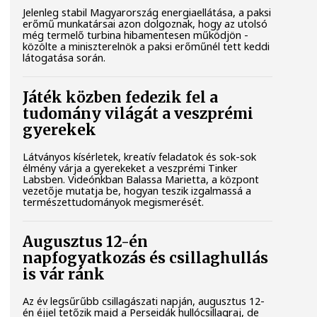
Jelenleg stabil Magyarország energiaellátása, a paksi
erőmű munkatársai azon dolgoznak, hogy az utolsó
még termelő turbina hibamentesen működjön -
közölte a miniszterelnök a paksi erőműnél tett keddi
látogatása során.
Játék közben fedezik fel a
tudomány világát a veszprémi
gyerekek
Látványos kísérletek, kreatív feladatok és sok-sok
élmény várja a gyerekeket a veszprémi Tinker
Labsben. Videónkban Balassa Marietta, a központ
vezetője mutatja be, hogyan teszik izgalmassá a
természettudományok megismerését.
Augusztus 12-én
napfogyatkozás és csillaghullás
is vár ránk
Az év legsűrűbb csillagászati napján, augusztus 12-
én éjjel tetőzik majd a Perseidák hullócsillagraj, de