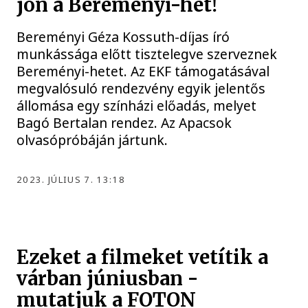
jön a Bereményi-hét!
Bereményi Géza Kossuth-díjas író
munkássága előtt tisztelegve szerveznek
Bereményi-hetet. Az EKF támogatásával
megvalósuló rendezvény egyik jelentős
állomása egy színházi előadás, melyet
Bagó Bertalan rendez. Az Apacsok
olvasópróbáján jártunk.
2023. JÚLIUS 7. 13:18
Ezeket a filmeket vetítik a
várban júniusban -
mutatjuk a FOTON