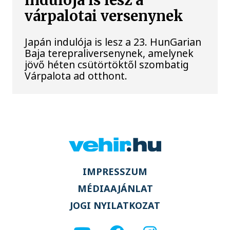
indulója is lesz a
várpalotai versenynek
Japán indulója is lesz a 23. HunGarian
Baja terepraliversenynek, amelynek
jövő héten csütörtöktől szombatig
Várpalota ad otthont.
IMPRESSZUM
MÉDIAAJÁNLAT
JOGI NYILATKOZAT