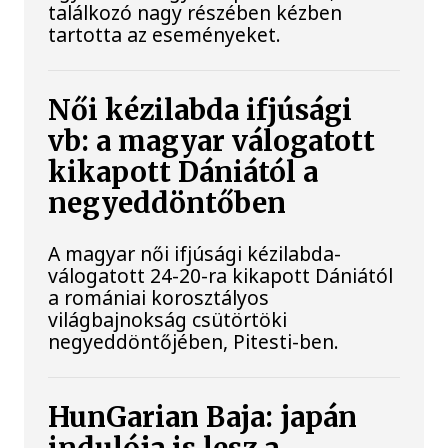
találkozó nagy részében kézben
tartotta az eseményeket.
Női kézilabda ifjúsági
vb: a magyar válogatott
kikapott Dániától a
negyeddöntőben
A magyar női ifjúsági kézilabda-
válogatott 24-20-ra kikapott Dániától
a romániai korosztályos
világbajnokság csütörtöki
negyeddöntőjében, Pitesti-ben.
HunGarian Baja: japán