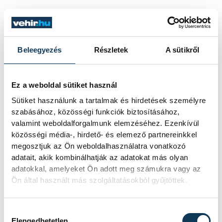
2023. MÁJUS 3. 20:40
FILM
Beleegyezés
Részletek
A sütikről
A magyar film legnagyobb
Ez a weboldal sütiket használ
hazai seregszemléje
Sütiket használunk a tartalmak és hirdetések személyre
Veszprémben
szabásához, közösségi funkciók biztosításához,
valamint weboldalforgalmunk elemzéséhez. Ezenkívül
A Magyar Mozgókép Fesztivált június 7. és
közösségi média-, hirdető- és elemező partnereinkkel
10. között tartják, a programsorozat a
megosztjuk az Ön weboldalhasználatra vonatkozó
veszprémi Szentháromság téren A nemzet
adatait, akik kombinálhatják az adatokat más olyan
adatokkal, amelyeket Ön adott meg számukra vagy az
aranyai című film díszbemutatójával veszi
Ön által használt más szolgáltatásokból gyűjtöttek.
kezdetét. Az idei évben - rendhagyó módon
- öt fős, filmes szakemberekből álló zsűri
dönt majd a Magyar Mozgókép Díjakról.
Hozzájárulás kiválasztása
Elengedhetetlen