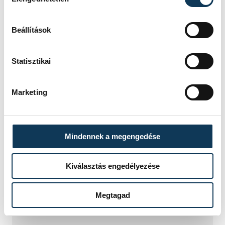
2023. ÁPRILIS 27. 21:50
Beállítások
Statisztikai
...
4
5
6
7
8
...
Marketing
KÖZÉLET
Mindennek a megengedése
Kiválasztás engedélyezése
Egy furcsa halkonzerv
lett az Év Strandétele -
Megtagad
mutatjuk!