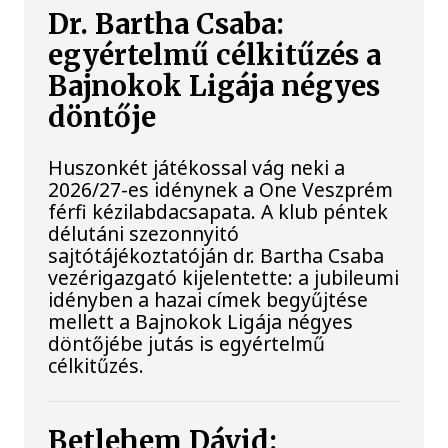
Dr. Bartha Csaba:
egyértelmű célkitűzés a
Bajnokok Ligája négyes
döntője
Huszonkét játékossal vág neki a
2026/27-es idénynek a One Veszprém
férfi kézilabdacsapata. A klub péntek
délutáni szezonnyitó
sajtótájékoztatóján dr. Bartha Csaba
vezérigazgató kijelentette: a jubileumi
idényben a hazai címek begyűjtése
mellett a Bajnokok Ligája négyes
döntőjébe jutás is egyértelmű
célkitűzés.
Betlehem Dávid: