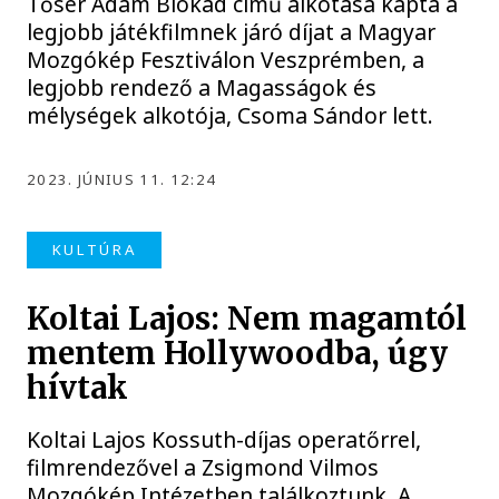
Tősér Ádám Blokád című alkotása kapta a
legjobb játékfilmnek járó díjat a Magyar
Mozgókép Fesztiválon Veszprémben, a
legjobb rendező a Magasságok és
mélységek alkotója, Csoma Sándor lett.
2023. JÚNIUS 11. 12:24
KULTÚRA
Koltai Lajos: Nem magamtól
mentem Hollywoodba, úgy
hívtak
Koltai Lajos Kossuth-díjas operatőrrel,
filmrendezővel a Zsigmond Vilmos
Mozgókép Intézetben találkoztunk. A