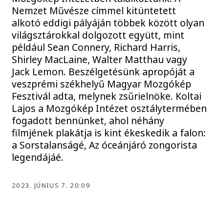
Nemzet Művésze címmel kitüntetett
alkotó eddigi pályáján többek között olyan
világsztárokkal dolgozott együtt, mint
például Sean Connery, Richard Harris,
Shirley MacLaine, Walter Matthau vagy
Jack Lemon. Beszélgetésünk apropóját a
veszprémi székhelyű Magyar Mozgókép
Fesztivál adta, melynek zsűrielnöke. Koltai
Lajos a Mozgókép Intézet osztálytermében
fogadott bennünket, ahol néhány
filmjének plakátja is kint ékeskedik a falon:
a Sorstalanságé, Az óceánjáró zongorista
legendájáé.
2023. JÚNIUS 7. 20:09