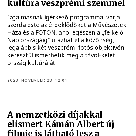
kultúra veszprémi szemmel
Izgalmasnak ígérkező programmal várja
szerda este az érdeklődőket a Művészetek
Háza és a FOTON, ahol egészen a „felkelő
Nap országáig” utazhat el a közönség,
legalábbis két veszprémi fotós objektívén
keresztül ismerhetik meg a távol-keleti
ország kultúráját.
2023. NOVEMBER 28. 12:01
A nemzetközi díjakkal
elismert Kámán Albert új
filmje is látható lesz a