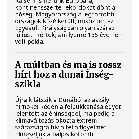
Rá sem ismerünk Európára,
kontinensszerte rekordokat dönt a
hőség. Magyarország a legforróbb
országok közé került, miközben az
Egyesült Királyságban olyan száraz
júliust mértek, amilyenre 155 éve nem
volt példa.
A múltban és ma is rossz
hírt hoz a dunai Ínség-
szikla
Újra kilátszik a Dunából az aszály
hírnöke! Régen a felbukkanása egyet
jelentett az éhínséggel, ma pedig a
klímaváltozás okozta extrém
szárazságra hívja fel a figyelmet.
Elmeséljük a baljós kőtömb