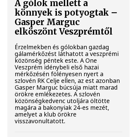
A gólok mellett a
könnyek is potyogtak –
Gasper Marguc
elköszönt Veszprémtől
Érzelmekben és gólokban gazdag
gálamérkőzést láthatott a veszprémi
közönség péntek este. A One
Veszprém idénybeli első hazai
mérkőzésén fölényesen nyert a
szlovén RK Celje ellen, az est azonban
Gasper Marguc búcsúja miatt marad
örökre emlékezetes. A szlovén
közönségkedvenc utoljára öltötte
magára a bakonyiak 24-es mezét,
amelyet a klub örökre
visszavonultatott.