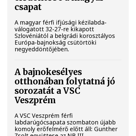
csapat
A magyar férfi ifjúsági kézilabda-
válogatott 32-27-re kikapott
Szlovéniától a belgrádi korosztályos
Európa-bajnokság csütörtöki
negyeddöntőjében.
A bajnokesélyes
otthonában folytatná jó
sorozatát a VSC
Veszprém
A VSC Veszprém férfi
labdarúgócsapata szombaton újabb
komoly erőfelmérő előtt áll: Gunther
Zsolt együttese az NB III