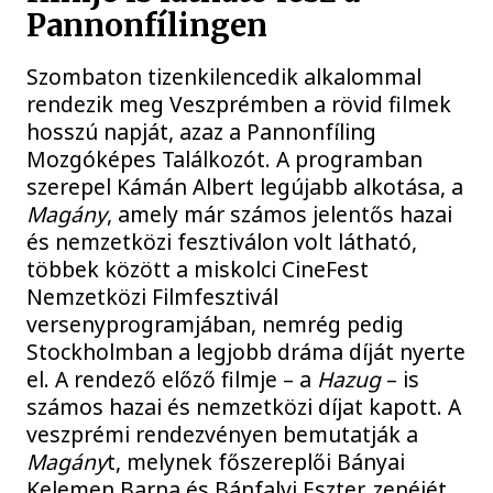
Pannonfílingen
Szombaton tizenkilencedik alkalommal
rendezik meg Veszprémben a rövid filmek
hosszú napját, azaz a Pannonfíling
Mozgóképes Találkozót. A programban
szerepel Kámán Albert legújabb alkotása, a
Magány
, amely már számos jelentős hazai
és nemzetközi fesztiválon volt látható,
többek között a miskolci CineFest
Nemzetközi Filmfesztivál
versenyprogramjában, nemrég pedig
Stockholmban a legjobb dráma díját nyerte
el. A rendező előző filmje – a
Hazug
– is
számos hazai és nemzetközi díjat kapott. A
veszprémi rendezvényen bemutatják a
Magány
t, melynek főszereplői Bányai
Kelemen Barna és Bánfalvi Eszter, zenéjét