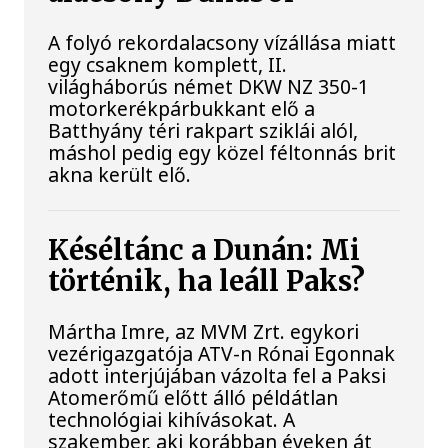
A folyó rekordalacsony vízállása miatt
egy csaknem komplett, II.
világháborús német DKW NZ 350-1
motorkerékpárbukkant elő a
Batthyány téri rakpart sziklái alól,
máshol pedig egy közel féltonnás brit
akna került elő.
Késéltánc a Dunán: Mi
történik, ha leáll Paks?
Mártha Imre, az MVM Zrt. egykori
vezérigazgatója ATV-n Rónai Egonnak
adott interjújában vázolta fel a Paksi
Atomerőmű előtt álló példátlan
technológiai kihívásokat. A
szakember, aki korábban éveken át