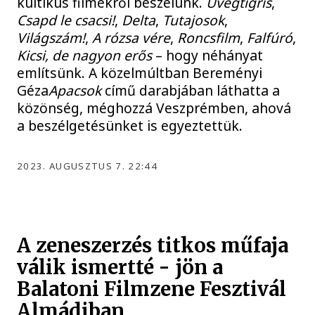
kultikus filmekről beszélünk.
Üvegtigris
,
Csapd le csacsi!
,
Delta
,
Tutajosok
,
Világszám!
,
A rózsa vére
,
Roncsfilm
,
Falfúró
,
Kicsi, de nagyon erős
– hogy néhányat
említsünk. A közelmúltban Bereményi
Géza
Apacsok
című darabjában láthatta a
közönség, méghozzá Veszprémben, ahová
a beszélgetésünket is egyeztettük.
2023. AUGUSZTUS 7. 22:44
A zeneszerzés titkos műfaja
válik ismertté - jön a
Balatoni Filmzene Fesztivál
Almádiban