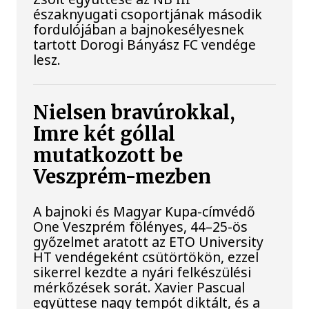
északnyugati csoportjának második
fordulójában a bajnokesélyesnek
tartott Dorogi Bányász FC vendége
lesz.
Nielsen bravúrokkal,
Imre két góllal
mutatkozott be
Veszprém-mezben
A bajnoki és Magyar Kupa-címvédő
One Veszprém fölényes, 44–25-ös
győzelmet aratott az ETO University
HT vendégeként csütörtökön, ezzel
sikerrel kezdte a nyári felkészülési
mérkőzések sorát. Xavier Pascual
együttese nagy tempót diktált, és a