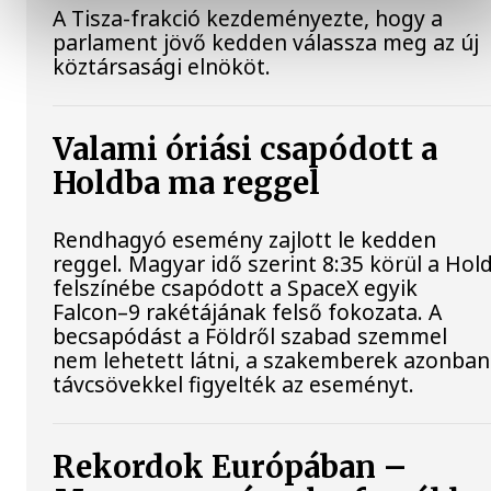
A Tisza-frakció kezdeményezte, hogy a
parlament jövő kedden válassza meg az új
köztársasági elnököt.
Valami óriási csapódott a
Holdba ma reggel
Rendhagyó esemény zajlott le kedden
reggel. Magyar idő szerint 8:35 körül a Hol
felszínébe csapódott a SpaceX egyik
Falcon–9 rakétájának felső fokozata. A
becsapódást a Földről szabad szemmel
nem lehetett látni, a szakemberek azonban
távcsövekkel figyelték az eseményt.
Rekordok Európában –