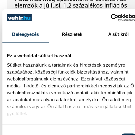
elemzők a júliusi, 1,2 százalékos inflációs
adatot.
Sorra kerülnek elő
Beleegyezés
Részletek
A sütikről
világháborús leletek az
alacsony Dunából
Ez a weboldal sütiket használ
Sütiket használunk a tartalmak és hirdetések személyre
A folyó rekordalacsony vízállása miatt egy
szabásához, közösségi funkciók biztosításához, valamint
csaknem komplett, II. világháborús német
weboldalforgalmunk elemzéséhez. Ezenkívül közösségi
DKW NZ 350-1 motorkerékpárbukkant elő 
média-, hirdető- és elemező partnereinkkel megosztjuk az Ö
Batthyány téri rakpart sziklái alól, máshol
weboldalhasználatra vonatkozó adatait, akik kombinálhatják
pedig egy közel féltonnás brit akna került
az adatokat más olyan adatokkal, amelyeket Ön adott meg
elő.
számukra vagy az Ön által használt más szolgáltatásokból
gyűjtöttek.
Késéltánc a Dunán: Mi
történik, ha leáll Paks?
Hozzájárulás kiválasztása