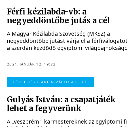
Férfi kézilabda-vb: a
negyeddöntőbe jutás a cél
A Magyar Kézilabda Szövetség (MKSZ) a
negyeddöntőbe jutást várja el a férfiválogatot
a szerdán kezdődő egyiptomi világbajnokság
2021. JANUÁR 12. 19:22
FÉRFI KÉZILABDA-VÁLOGATOTT
Gulyás István: a csapatjáték
lehet a fegyverünk
A „veszprémi” karmestereknek az egyiptomi fé