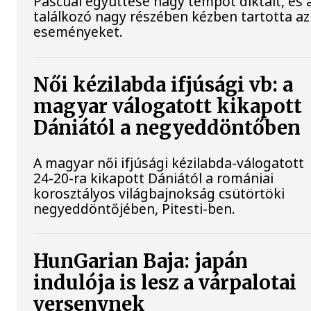
Pascual együttese nagy tempót diktált, és 
találkozó nagy részében kézben tartotta az
eseményeket.
Női kézilabda ifjúsági vb: a
magyar válogatott kikapott
Dániától a negyeddöntőben
A magyar női ifjúsági kézilabda-válogatott
24-20-ra kikapott Dániától a romániai
korosztályos világbajnokság csütörtöki
negyeddöntőjében, Pitesti-ben.
HunGarian Baja: japán
indulója is lesz a várpalotai
versenynek