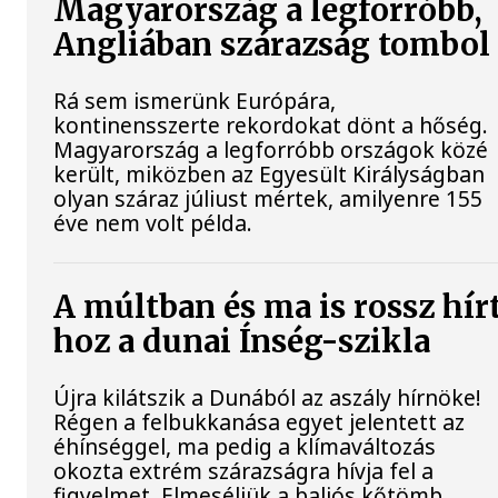
Magyarország a legforróbb,
Angliában szárazság tombol
Rá sem ismerünk Európára,
kontinensszerte rekordokat dönt a hőség.
Magyarország a legforróbb országok közé
került, miközben az Egyesült Királyságban
olyan száraz júliust mértek, amilyenre 155
éve nem volt példa.
A múltban és ma is rossz hír
hoz a dunai Ínség-szikla
Újra kilátszik a Dunából az aszály hírnöke!
Régen a felbukkanása egyet jelentett az
éhínséggel, ma pedig a klímaváltozás
okozta extrém szárazságra hívja fel a
figyelmet. Elmeséljük a baljós kőtömb