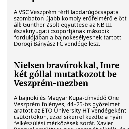
A VSC Veszprém férfi labdarúgócsapata
szombaton újabb komoly erőfelmérő előtt
áll: Gunther Zsolt együttese az NB III
északnyugati csoportjának második
fordulójában a bajnokesélyesnek tartott
Dorogi Bányász FC vendége lesz.
Nielsen bravúrokkal, Imre
két góllal mutatkozott be
Veszprém-mezben
A bajnoki és Magyar Kupa-címvédő One
Veszprém fölényes, 44–25-ös győzelmet
aratott az ETO University HT vendégeként
csütörtökön, ezzel sikerrel kezdte a nyári
felkészülési mérkőzések sorát. Xavier