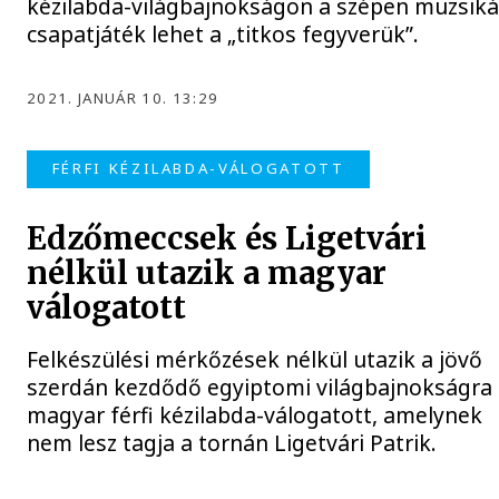
kézilabda-világbajnokságon a szépen muzsiká
csapatjáték lehet a „titkos fegyverük”.
2021. JANUÁR 10. 13:29
FÉRFI KÉZILABDA-VÁLOGATOTT
Edzőmeccsek és Ligetvári
nélkül utazik a magyar
válogatott
Felkészülési mérkőzések nélkül utazik a jövő
szerdán kezdődő egyiptomi világbajnokságra
magyar férfi kézilabda-válogatott, amelynek
nem lesz tagja a tornán Ligetvári Patrik.