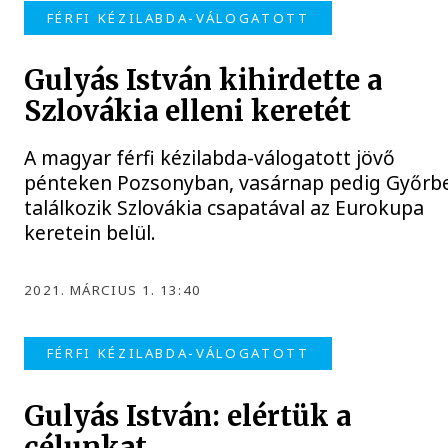
FÉRFI KÉZILABDA-VÁLOGATOTT
Gulyás István kihirdette a
Szlovákia elleni keretét
A magyar férfi kézilabda-válogatott jövő
pénteken Pozsonyban, vasárnap pedig Győrb
találkozik Szlovákia csapatával az Eurokupa
keretein belül.
2021. MÁRCIUS 1. 13:40
FÉRFI KÉZILABDA-VÁLOGATOTT
Gulyás István: elértük a
célunkat