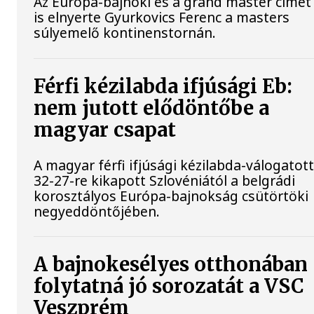
Az Európa-bajnoki és a grand master címet
is elnyerte Gyurkovics Ferenc a masters
súlyemelő kontinenstornán.
Férfi kézilabda ifjúsági Eb:
nem jutott elődöntőbe a
magyar csapat
A magyar férfi ifjúsági kézilabda-válogatot
32-27-re kikapott Szlovéniától a belgrádi
korosztályos Európa-bajnokság csütörtöki
negyeddöntőjében.
A bajnokesélyes otthonában
folytatná jó sorozatát a VSC
Veszprém