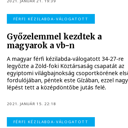
2021. JANUÁR 21. 19:39
FÉRFI KÉZILABDA-VÁLOGATOTT
Győzelemmel kezdtek a
magyarok a vb-n
A magyar férfi kézilabda-válogatott 34-27-re
legyőzte a Zöld-foki Köztársaság csapatát az
egyiptomi világbajnokság csoportkörének els
fordulójában, péntek este Gízában, ezzel nag
lépést tett a középdöntőbe jutás felé.
2021. JANUÁR 15. 22:18
FÉRFI KÉZILABDA-VÁLOGATOTT