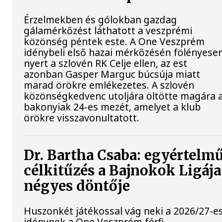
Érzelmekben és gólokban gazdag
gálamérkőzést láthatott a veszprémi
közönség péntek este. A One Veszprém
idénybeli első hazai mérkőzésén fölényese
nyert a szlovén RK Celje ellen, az est
azonban Gasper Marguc búcsúja miatt
marad örökre emlékezetes. A szlovén
közönségkedvenc utoljára öltötte magára 
bakonyiak 24-es mezét, amelyet a klub
örökre visszavonultatott.
Dr. Bartha Csaba: egyértelm
célkitűzés a Bajnokok Ligája
négyes döntője
Huszonkét játékossal vág neki a 2026/27-e
idénynek a One Veszprém férfi