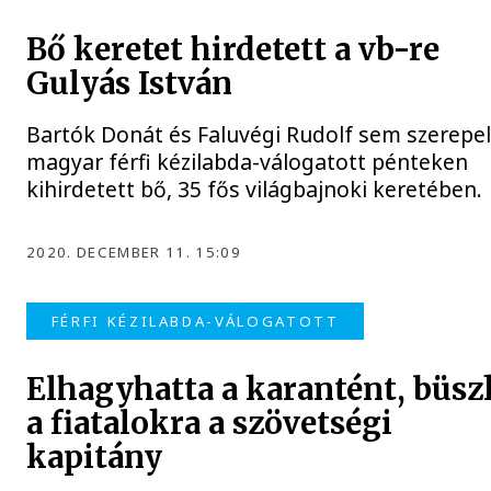
Bő keretet hirdetett a vb-re
Gulyás István
Bartók Donát és Faluvégi Rudolf sem szerepel
magyar férfi kézilabda-válogatott pénteken
kihirdetett bő, 35 fős világbajnoki keretében.
2020. DECEMBER 11. 15:09
FÉRFI KÉZILABDA-VÁLOGATOTT
Elhagyhatta a karantént, büsz
a fiatalokra a szövetségi
kapitány