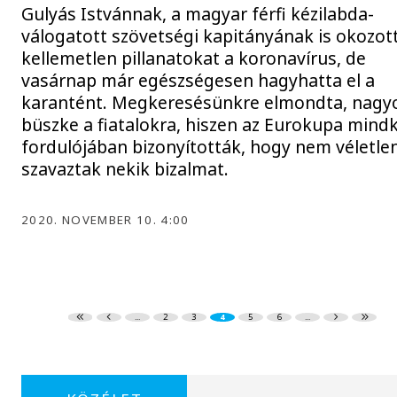
Gulyás Istvánnak, a magyar férfi kézilabda-
válogatott szövetségi kapitányának is okozot
kellemetlen pillanatokat a koronavírus, de
vasárnap már egészségesen hagyhatta el a
karantént. Megkeresésünkre elmondta, nagy
büszke a fiatalokra, hiszen az Eurokupa mind
fordulójában bizonyították, hogy nem véletle
szavaztak nekik bizalmat.
2020. NOVEMBER 10. 4:00
...
2
3
4
5
6
...