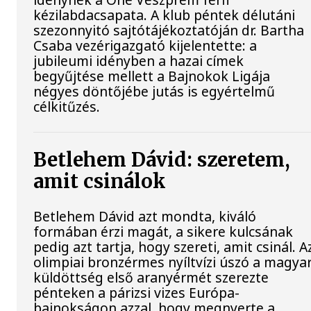
kézilabdacsapata. A klub péntek délutáni
szezonnyitó sajtótájékoztatóján dr. Bartha
Csaba vezérigazgató kijelentette: a
jubileumi idényben a hazai címek
begyűjtése mellett a Bajnokok Ligája
négyes döntőjébe jutás is egyértelmű
célkitűzés.
Betlehem Dávid: szeretem,
amit csinálok
Betlehem Dávid azt mondta, kiváló
formában érzi magát, a sikere kulcsának
pedig azt tartja, hogy szereti, amit csinál. A
olimpiai bronzérmes nyíltvízi úszó a magya
küldöttség első aranyérmét szerezte
pénteken a párizsi vizes Európa-
bajnokságon azzal, hogy megnyerte a