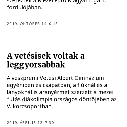
szereztek a Mezei Futó Magyar Liga 1.
fordulójában.
2019. OKTÓBER 14. 0:13
A vetésisek voltak a
leggyorsabbak
A veszprémi Vetési Albert Gimnázium
egyéniben és csapatban, a fiúknál és a
lányoknál is aranyérmet szerzett a mezei
futás diákolimpia országos döntőjében az
V. korcsoportban.
2019. ÁPRILIS 12. 7:30