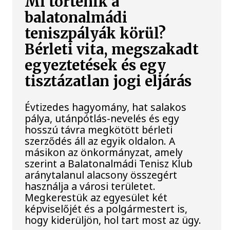
Mi történik a
balatonalmádi
teniszpályák körül?
Bérleti vita, megszakadt
egyeztetések és egy
tisztázatlan jogi eljárás
Évtizedes hagyomány, hat salakos
pálya, utánpótlás-nevelés és egy
hosszú távra megkötött bérleti
szerződés áll az egyik oldalon. A
másikon az önkormányzat, amely
szerint a Balatonalmádi Tenisz Klub
aránytalanul alacsony összegért
használja a városi területet.
Megkerestük az egyesület két
képviselőjét és a polgármestert is,
hogy kiderüljön, hol tart most az ügy.