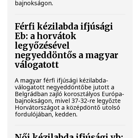
bajnokságon.
Férfi kézilabda ifjúsági
Eb: a horvátok
legyőzésével
negyeddöntős a magyar
válogatott
A magyar férfi ifjúsági kézilabda-
válogatott negyeddöntőbe jutott a
Belgrádban zajló korosztályos Európa-
bajnokságon, mivel 37-32-re legyőzte
Horvátországot a középdöntő utolsó
fordulójában, kedden.
Női kézilabda ifjúsági vb: