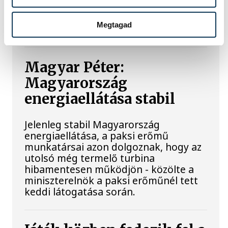
szárazságra hívja fel a figyelmet.
Elmeséljük a baljós kőtömb
Megtagad
történetét.
Magyar Péter:
Magyarország
energiaellátása stabil
Jelenleg stabil Magyarország
energiaellátása, a paksi erőmű
munkatársai azon dolgoznak, hogy az
utolsó még termelő turbina
hibamentesen működjön - közölte a
miniszterelnök a paksi erőműnél tett
keddi látogatása során.