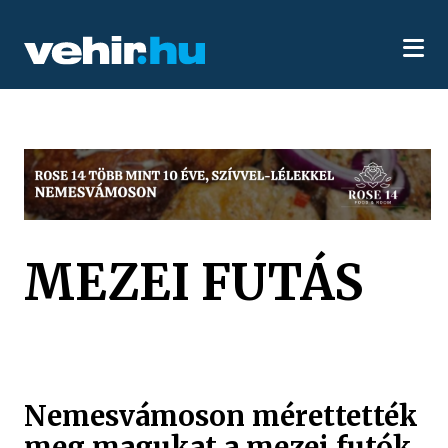
MEZEI FUTÁS
Nemesvámoson mérettették
meg magukat a mezei futók