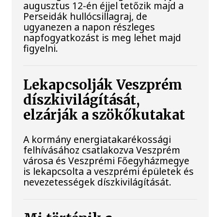
augusztus 12-én éjjel tetőzik majd a
Perseidák hullócsillagraj, de
ugyanezen a napon részleges
napfogyatkozást is meg lehet majd
figyelni.
Lekapcsolják Veszprém
díszkivilágítását,
elzárják a szökőkutakat
A kormány energiatakarékossági
felhívásához csatlakozva Veszprém
városa és Veszprémi Főegyházmegye
is lekapcsolta a veszprémi épületek és
nevezetességek díszkivilágítását.