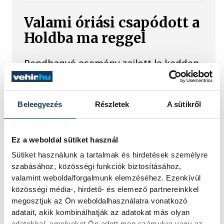
Valami óriási csapódott a
Holdba ma reggel
Rendhagyó esemény zajlott le kedden
reggel. Magyar idő szerint 8:35 körül a
Hold felszínébe csapódott a SpaceX
egyik Falcon–9 rakétájának felső
Beleegyezés
Részletek
A sütikről
fokozata. A becsapódást a Földről
szabad szemmel nem lehetett látni, a
szakemberek azonban távcsövekkel
figyelték az eseményt.
Ez a weboldal sütiket használ
Sütiket használunk a tartalmak és hirdetések személyre
szabásához, közösségi funkciók biztosításához,
Rekordok Európában –
valamint weboldalforgalmunk elemzéséhez. Ezenkívül
Magyarország a
közösségi média-, hirdető- és elemező partnereinkkel
megosztjuk az Ön weboldalhasználatra vonatkozó
legforróbb, Angliában
adatait, akik kombinálhatják az adatokat más olyan
adatokkal, amelyeket Ön adott meg számukra vagy az