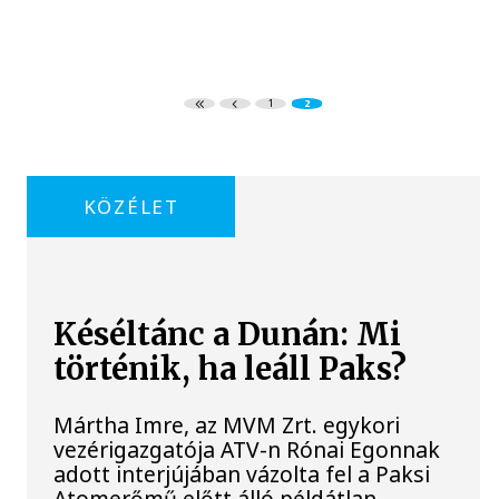
1
2
KÖZÉLET
Késéltánc a Dunán: Mi
történik, ha leáll Paks?
Mártha Imre, az MVM Zrt. egykori
vezérigazgatója ATV-n Rónai Egonnak
adott interjújában vázolta fel a Paksi
Atomerőmű előtt álló példátlan