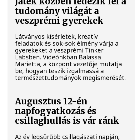
Játék közben fedezik fel a
tudomány világát a
veszprémi gyerekek
Látványos kísérletek, kreatív
feladatok és sok-sok élmény várja a
gyerekeket a veszprémi Tinker
Labsben. Videónkban Balassa
Marietta, a központ vezetője mutatja
be, hogyan teszik izgalmassá a
természettudományok megismerését.
Augusztus 12-én
napfogyatkozás és
csillaghullás is vár ránk
Az év legsűrűbb csillagászati napján,