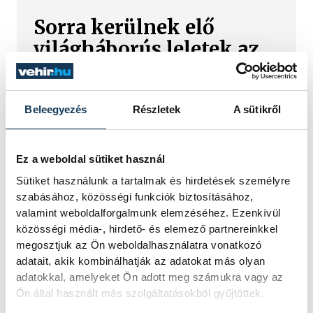
Sorra kerülnek elő
világháborús leletek az
alacsony Dunából
A folyó rekordalacsony vízállása miatt
Beleegyezés
Részletek
A sütikről
egy csaknem komplett, II.
világháborús német DKW NZ 350-1
motorkerékpárbukkant elő a
Ez a weboldal sütiket használ
Batthyány téri rakpart sziklái alól,
máshol pedig egy közel féltonnás brit
Sütiket használunk a tartalmak és hirdetések személyre
akna került elő.
szabásához, közösségi funkciók biztosításához,
valamint weboldalforgalmunk elemzéséhez. Ezenkívül
közösségi média-, hirdető- és elemező partnereinkkel
megosztjuk az Ön weboldalhasználatra vonatkozó
Késéltánc a Dunán: Mi
adatait, akik kombinálhatják az adatokat más olyan
történik, ha leáll Paks?
adatokkal, amelyeket Ön adott meg számukra vagy az
Ön által használt más szolgáltatásokból gyűjtöttek.
Mártha Imre, az MVM Zrt. egykori