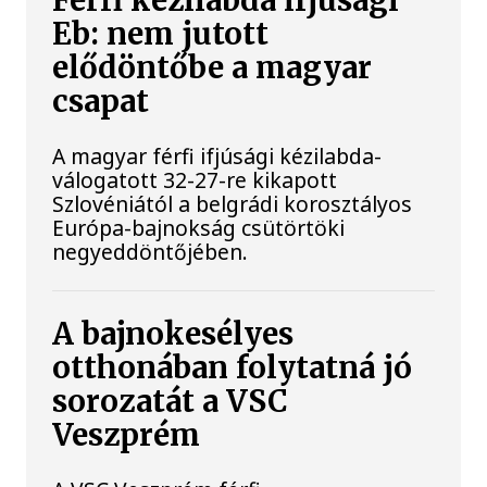
Férfi kézilabda ifjúsági
Eb: nem jutott
elődöntőbe a magyar
csapat
A magyar férfi ifjúsági kézilabda-
válogatott 32-27-re kikapott
Szlovéniától a belgrádi korosztályos
Európa-bajnokság csütörtöki
negyeddöntőjében.
A bajnokesélyes
otthonában folytatná jó
sorozatát a VSC
Veszprém