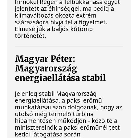
hírnöke! Régen a felbukkanása egyet
jelentett az éhínséggel, ma pedig a
klímaváltozás okozta extrém
szárazságra hívja fel a figyelmet.
Elmeséljük a baljós kőtömb
történetét.
Magyar Péter:
Magyarország
energiaellátása stabil
Jelenleg stabil Magyarország
energiaellátása, a paksi erőmű
munkatársai azon dolgoznak, hogy az
utolsó még termelő turbina
hibamentesen működjön - közölte a
miniszterelnök a paksi erőműnél tett
keddi látogatása során.