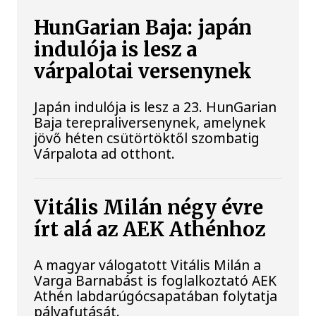
HunGarian Baja: japán
indulója is lesz a
várpalotai versenynek
Japán indulója is lesz a 23. HunGarian
Baja terepraliversenynek, amelynek
jövő héten csütörtöktől szombatig
Várpalota ad otthont.
Vitális Milán négy évre
írt alá az AEK Athénhoz
A magyar válogatott Vitális Milán a
Varga Barnabást is foglalkoztató AEK
Athén labdarúgócsapatában folytatja
pályafutását.