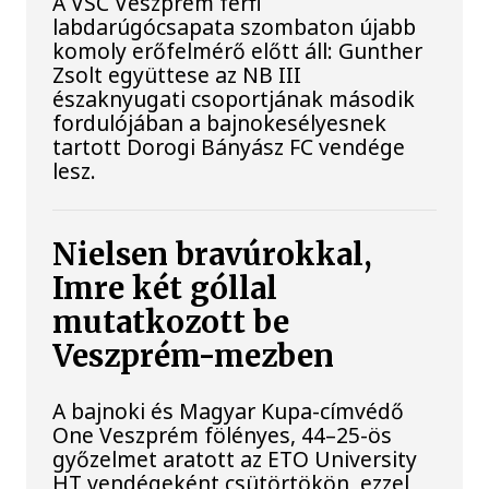
A VSC Veszprém férfi
labdarúgócsapata szombaton újabb
komoly erőfelmérő előtt áll: Gunther
Zsolt együttese az NB III
északnyugati csoportjának második
fordulójában a bajnokesélyesnek
tartott Dorogi Bányász FC vendége
lesz.
Nielsen bravúrokkal,
Imre két góllal
mutatkozott be
Veszprém-mezben
A bajnoki és Magyar Kupa-címvédő
One Veszprém fölényes, 44–25-ös
győzelmet aratott az ETO University
HT vendégeként csütörtökön, ezzel