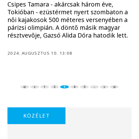
Csipes Tamara - akárcsak három éve,
Tokióban - ezüstérmet nyert szombaton a
női kajakosok 500 méteres versenyében a
párizsi olimpián. A döntő másik magyar
résztvevője, Gazsó Alida Dóra hatodik lett.
2024. AUGUSZTUS 10. 13:08
1
2
3
4
5
...
KÖZÉLET