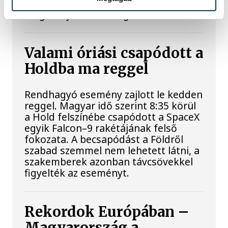
a parlament jövő kedden válassza
meg az új köztársasági elnököt.
Valami óriási csapódott a
Holdba ma reggel
Rendhagyó esemény zajlott le kedden
reggel. Magyar idő szerint 8:35 körül
a Hold felszínébe csapódott a SpaceX
egyik Falcon–9 rakétájának felső
fokozata. A becsapódást a Földről
szabad szemmel nem lehetett látni, a
szakemberek azonban távcsövekkel
figyelték az eseményt.
Rekordok Európában –
Magyarország a