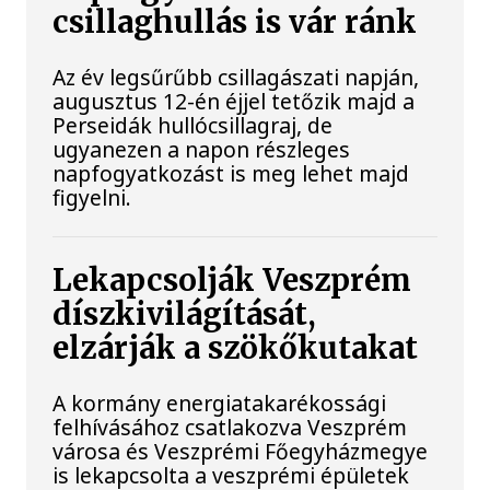
csillaghullás is vár ránk
Az év legsűrűbb csillagászati napján,
augusztus 12-én éjjel tetőzik majd a
Perseidák hullócsillagraj, de
ugyanezen a napon részleges
napfogyatkozást is meg lehet majd
figyelni.
Lekapcsolják Veszprém
díszkivilágítását,
elzárják a szökőkutakat
A kormány energiatakarékossági
felhívásához csatlakozva Veszprém
városa és Veszprémi Főegyházmegye
is lekapcsolta a veszprémi épületek