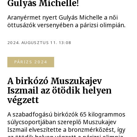
Gulyás Michelle!
Aranyérmet nyert Gulyás Michelle a női
öttusázók versenyében a párizsi olimpián.
2024. AUGUSZTUS 11. 13:08
PÁRIZS 2024
A birkózó Muszukajev
Iszmail az ötödik helyen
végzett
A szabadfogású birkózók 65 kilogrammos
súlycsoportjában szereplő Muszukajev
Iszmail elveszítette a bronzmérkőzést, így