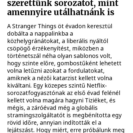
szerettünk sorozatot, mint
amennyire utálhatnánk is
A Stranger Things öt évadon keresztül
dobálta a nappalinkba a
közhelygránátokat, a liberális nyáltól
csöpögő érzékenyítést, miközben a
történetszál néha olyan sablonos volt,
hogy szinte előre, gombostűként lehetett
volna letűzni azokat a fordulatokat,
amiknek a nézői katarzist kellett volna
kiváltani. Egy közepes szintű Netflix-
sorozatfogyasztónak az első évad felénél
kellett volna magára hagyni Tiziéket, és
mégis, a záróévad még a globális
stramingszolgáltatót is megbénította egy
rövid időre, annyian indították el a
lejátszást. Hogy miért, erre próbálunk meg