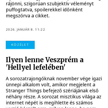
rájönni, szigorúan szubjektív véleményt
puffogtatva, spoilerekkel időnként
megszórva a cikket.
2026. JANUÁR 8. 11:22
KÖZÉLET
Ilyen lenne Veszprém a
'Hellyel lefelében'
A sorozatrajongóknak november vége igazi
ünnepi alkalom volt, amikor megjelent a
Stranger Things befejező szériájának első
néhány része. A sorozat misztikus világa az
internet népét is megihlette és számos