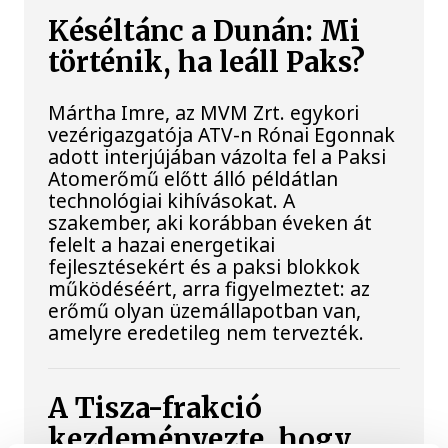
Késéltánc a Dunán: Mi
történik, ha leáll Paks?
Mártha Imre, az MVM Zrt. egykori
vezérigazgatója ATV-n Rónai Egonnak
adott interjújában vázolta fel a Paksi
Atomerőmű előtt álló példátlan
technológiai kihívásokat. A
szakember, aki korábban éveken át
felelt a hazai energetikai
fejlesztésekért és a paksi blokkok
működéséért, arra figyelmeztet: az
erőmű olyan üzemállapotban van,
amelyre eredetileg nem tervezték.
A Tisza-frakció
kezdeményezte, hogy