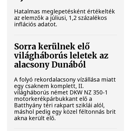
Hatalmas meglepetésként értékelték
az elemzők a júliusi, 1,2 százalékos
inflációs adatot.
Sorra kerülnek elő
világháborús leletek az
alacsony Dunából
A folyó rekordalacsony vízállása miatt
egy csaknem komplett, II.
világháborús német DKW NZ 350-1
motorkerékpárbukkant elő a
Batthyány téri rakpart sziklái alól,
máshol pedig egy közel féltonnás brit
akna került elő.