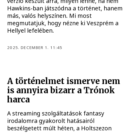
verzió készült arra, milyen lenne, ha nem
Hawkins-ban játszódna a történet, hanem
más, valós helyszínen. Mi most
megmutatjuk, hogy nézne ki Veszprém a
Hellyel lefelében.
2025. DECEMBER 1. 11:45
A történelmet ismerve nem
is annyira bizarr a Trónok
harca
A streaming szolgáltatások fantasy
irodalomra gyakorolt hatásairól
beszélgetett múlt héten, a Holtszezon