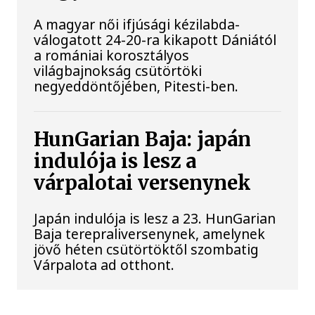
A magyar női ifjúsági kézilabda-
válogatott 24-20-ra kikapott Dániától
a romániai korosztályos
világbajnokság csütörtöki
negyeddöntőjében, Pitesti-ben.
HunGarian Baja: japán
indulója is lesz a
várpalotai versenynek
Japán indulója is lesz a 23. HunGarian
Baja terepraliversenynek, amelynek
jövő héten csütörtöktől szombatig
Várpalota ad otthont.