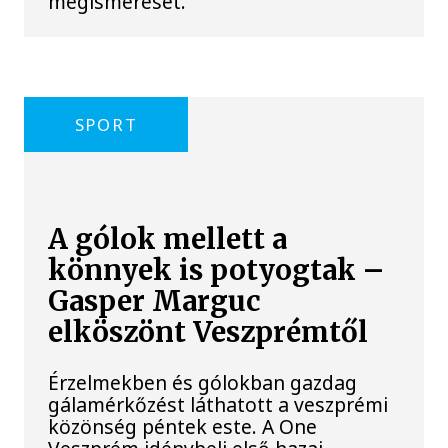
megismerését.
SPORT
A gólok mellett a
könnyek is potyogtak –
Gasper Marguc
elköszönt Veszprémtől
Érzelmekben és gólokban gazdag
gálamérkőzést láthatott a veszprémi
közönség péntek este. A One