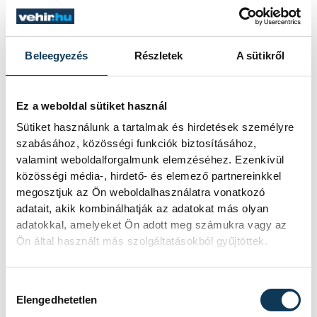
jövő kedden legyen az
államfőválasztás
Beleegyezés
Részletek
A sütikről
A Tisza-frakció kezdeményezte, hogy
a parlament jövő kedden válassza
meg az új köztársasági elnököt.
Ez a weboldal sütiket használ
Sütiket használunk a tartalmak és hirdetések személyre
szabásához, közösségi funkciók biztosításához,
Valami óriási csapódott a
valamint weboldalforgalmunk elemzéséhez. Ezenkívül
Holdba ma reggel
közösségi média-, hirdető- és elemező partnereinkkel
megosztjuk az Ön weboldalhasználatra vonatkozó
adatait, akik kombinálhatják az adatokat más olyan
Rendhagyó esemény zajlott le kedden
adatokkal, amelyeket Ön adott meg számukra vagy az
reggel. Magyar idő szerint 8:35 körül
Ön által használt más szolgáltatásokból gyűjtöttek.
a Hold felszínébe csapódott a SpaceX
egyik Falcon–9 rakétájának felső
fokozata. A becsapódást a Földről
Hozzájárulás kiválasztása
szabad szemmel nem lehetett látni, a
Elengedhetetlen
szakemberek azonban távcsövekkel