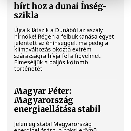
hírt hoz a dunai Ínség-
szikla
Újra kilátszik a Dunából az aszály
hírnöke! Régen a felbukkanása egyet
jelentett az éhínséggel, ma pedig a
klímaváltozás okozta extrém
szárazságra hívja fel a figyelmet.
Elmeséljük a baljós kőtömb
történetét.
Magyar Péter:
Magyarország
energiaellátása stabil
Jelenleg stabil Magyarország
energiaellátása, a paksi erőmű