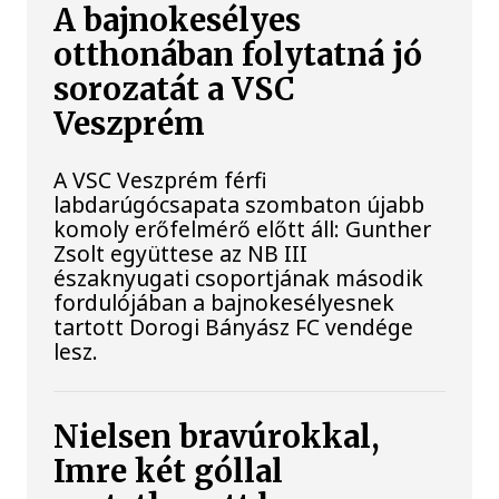
A bajnokesélyes
otthonában folytatná jó
sorozatát a VSC
Veszprém
A VSC Veszprém férfi
labdarúgócsapata szombaton újabb
komoly erőfelmérő előtt áll: Gunther
Zsolt együttese az NB III
északnyugati csoportjának második
fordulójában a bajnokesélyesnek
tartott Dorogi Bányász FC vendége
lesz.
Nielsen bravúrokkal,
Imre két góllal