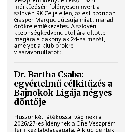
Veszprém idénybeli első hazai
mérkőzésén fölényesen nyert a
szlovén RK Celje ellen, az est azonban
Gasper Marguc búcsúja miatt marad
örökre emlékezetes. A szlovén
közönségkedvenc utoljára öltötte
magára a bakonyiak 24-es mezét,
amelyet a klub örökre
visszavonultatott.
Dr. Bartha Csaba:
egyértelmű célkitűzés a
Bajnokok Ligája négyes
döntője
Huszonkét játékossal vág neki a
2026/27-es idénynek a One Veszprém
férfi kézilabdacsapata. A klub péntek