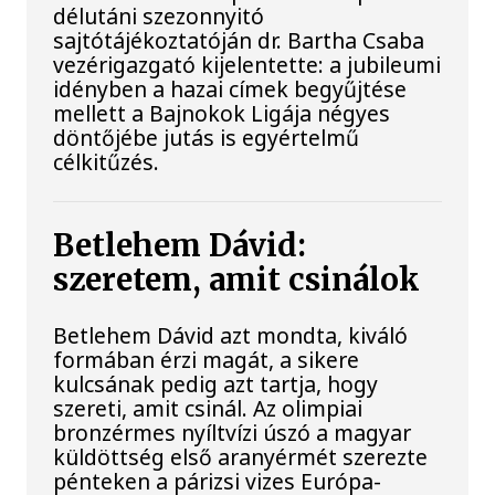
délutáni szezonnyitó
sajtótájékoztatóján dr. Bartha Csaba
vezérigazgató kijelentette: a jubileumi
idényben a hazai címek begyűjtése
mellett a Bajnokok Ligája négyes
döntőjébe jutás is egyértelmű
célkitűzés.
Betlehem Dávid:
szeretem, amit csinálok
Betlehem Dávid azt mondta, kiváló
formában érzi magát, a sikere
kulcsának pedig azt tartja, hogy
szereti, amit csinál. Az olimpiai
bronzérmes nyíltvízi úszó a magyar
küldöttség első aranyérmét szerezte
pénteken a párizsi vizes Európa-