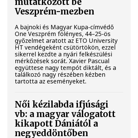
mutatkozott be
Veszprém-mezben
A bajnoki és Magyar Kupa-címvédő
One Veszprém fölényes, 44–25-ös
győzelmet aratott az ETO University
HT vendégeként csütörtökön, ezzel
sikerrel kezdte a nyári felkészülési
mérkőzések sorát. Xavier Pascual
együttese nagy tempót diktált, és a
találkozó nagy részében kézben
tartotta az eseményeket.
Női kézilabda ifjúsági
vb: a magyar válogatott
kikapott Dániától a
negyeddöntőben