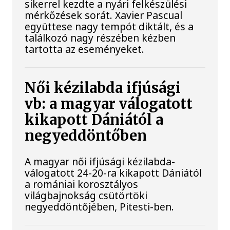
sikerrel kezdte a nyári felkészülési
mérkőzések sorát. Xavier Pascual
együttese nagy tempót diktált, és a
találkozó nagy részében kézben
tartotta az eseményeket.
Női kézilabda ifjúsági
vb: a magyar válogatott
kikapott Dániától a
negyeddöntőben
A magyar női ifjúsági kézilabda-
válogatott 24-20-ra kikapott Dániától
a romániai korosztályos
világbajnokság csütörtöki
negyeddöntőjében, Pitesti-ben.