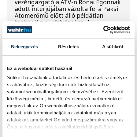
vezérigazgatója ATV-n Rónai Egonnak
adott interjújában vázolta fel a Paksi
Atomerőmű előtt álló példátlan
technológiai kihívásokat. A
szakember, aki korábban éveken át
felelt a hazai energetikai
fejlesztésekért és a paksi blokkok
Beleegyezés
Részletek
A sütikről
működéséért, arra figyelmeztet: az
erőmű olyan üzemállapotban van,
amelyre eredetileg nem tervezték.
Ez a weboldal sütiket használ
Sütiket használunk a tartalmak és hirdetések személyre
A Tisza-frakció
szabásához, közösségi funkciók biztosításához,
valamint weboldalforgalmunk elemzéséhez. Ezenkívül
kezdeményezte, hogy
közösségi média-, hirdető- és elemező partnereinkkel
jövő kedden legyen az
megosztjuk az Ön weboldalhasználatra vonatkozó
államfőválasztás
adatait, akik kombinálhatják az adatokat más olyan
adatokkal, amelyeket Ön adott meg számukra vagy az
Ön által használt más szolgáltatásokból gyűjtöttek.
A Tisza-frakció kezdeményezte, hogy
a parlament jövő kedden válassza