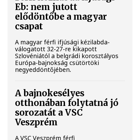
Eb: nem jutott
elődöntőbe a magyar
csapat
A magyar férfi ifjúsági kézilabda-
válogatott 32-27-re kikapott
Szlovéniától a belgrádi korosztályos
Európa-bajnokság csütörtöki
negyeddöntőjében.
A bajnokesélyes
otthonában folytatná jó
sorozatát a VSC
Veszprém
A VSC Veszprém férfi