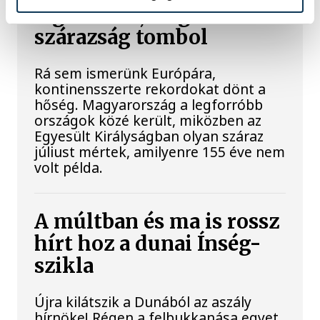
legforróbb, Angliában
szárazság tombol
Rá sem ismerünk Európára,
kontinensszerte rekordokat dönt a
hőség. Magyarország a legforróbb
országok közé került, miközben az
Egyesült Királyságban olyan száraz
júliust mértek, amilyenre 155 éve nem
volt példa.
A múltban és ma is rossz
hírt hoz a dunai Ínség-
szikla
Újra kilátszik a Dunából az aszály
hírnöke! Régen a felbukkanása egyet