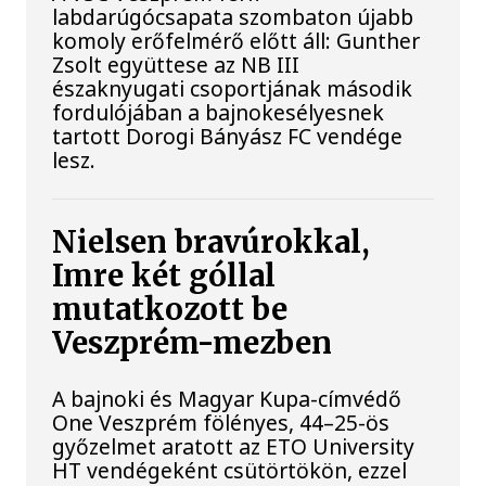
labdarúgócsapata szombaton újabb
komoly erőfelmérő előtt áll: Gunther
Zsolt együttese az NB III
északnyugati csoportjának második
fordulójában a bajnokesélyesnek
tartott Dorogi Bányász FC vendége
lesz.
Nielsen bravúrokkal,
Imre két góllal
mutatkozott be
Veszprém-mezben
A bajnoki és Magyar Kupa-címvédő
One Veszprém fölényes, 44–25-ös
győzelmet aratott az ETO University
HT vendégeként csütörtökön, ezzel