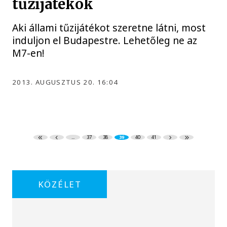
tűzijátékok
Aki állami tűzijátékot szeretne látni, most
induljon el Budapestre. Lehetőleg ne az
M7-en!
2013. AUGUSZTUS 20. 16:04
...
37
38
39
40
41
KÖZÉLET