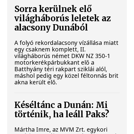
Sorra kerülnek elő
világháborús leletek az
alacsony Dunából
A folyó rekordalacsony vízállása miatt
egy csaknem komplett, II.
világháborús német DKW NZ 350-1
motorkerékpárbukkant elő a
Batthyány téri rakpart sziklái alól,
máshol pedig egy közel féltonnás brit
akna került elő.
Késéltánc a Dunán: Mi
történik, ha leáll Paks?
Mártha Imre, az MVM Zrt. egykori