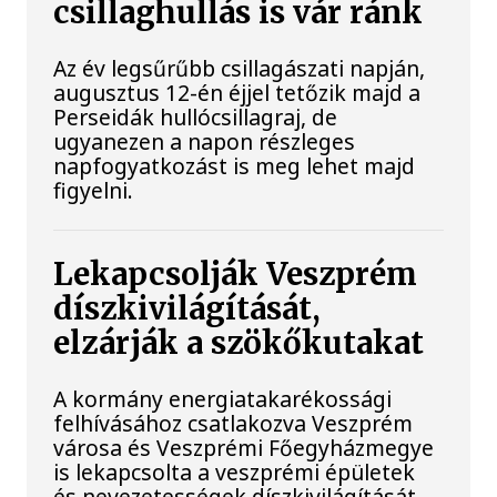
csillaghullás is vár ránk
Az év legsűrűbb csillagászati napján,
augusztus 12-én éjjel tetőzik majd a
Perseidák hullócsillagraj, de
ugyanezen a napon részleges
napfogyatkozást is meg lehet majd
figyelni.
Lekapcsolják Veszprém
díszkivilágítását,
elzárják a szökőkutakat
A kormány energiatakarékossági
felhívásához csatlakozva Veszprém
városa és Veszprémi Főegyházmegye
is lekapcsolta a veszprémi épületek
és nevezetességek díszkivilágítását.