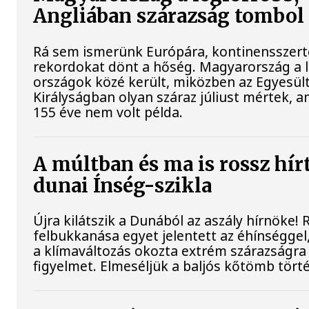
Angliában szárazság tombol
Rá sem ismerünk Európára, kontinensszert
rekordokat dönt a hőség. Magyarország a 
országok közé került, miközben az Egyesül
Királyságban olyan száraz júliust mértek, a
155 éve nem volt példa.
A múltban és ma is rossz hír
dunai Ínség-szikla
Újra kilátszik a Dunából az aszály hírnöke!
felbukkanása egyet jelentett az éhínséggel
a klímaváltozás okozta extrém szárazságra h
figyelmet. Elmeséljük a baljós kőtömb tört