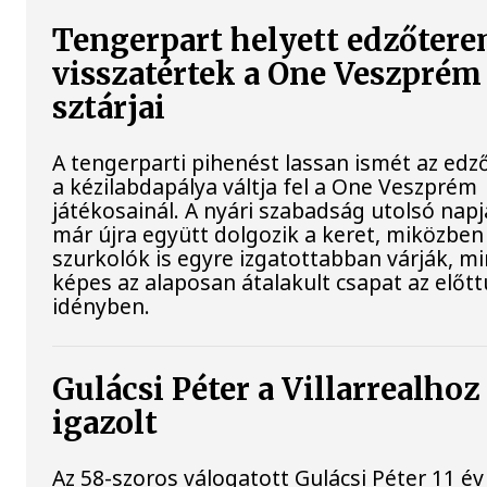
Tengerpart helyett edzőtere
visszatértek a One Veszprém
sztárjai
A tengerparti pihenést lassan ismét az ed
a kézilabdapálya váltja fel a One Veszprém
játékosainál. A nyári szabadság utolsó napj
már újra együtt dolgozik a keret, miközben
szurkolók is egyre izgatottabban várják, mi
képes az alaposan átalakult csapat az előtt
idényben.
Gulácsi Péter a Villarrealhoz
igazolt
Az 58-szoros válogatott Gulácsi Péter 11 év