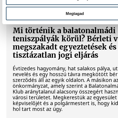
Főegyházmegye is lekapcsolta a veszprémi
és nevezetességek díszkivilágítását.
Megtagad
Mi történik a balatonalmádi
teniszpályák körül? Bérleti v
megszakadt egyeztetések és
tisztázatlan jogi eljárás
Évtizedes hagyomány, hat salakos pálya, u
nevelés és egy hosszú távra megkötött bérl
szerződés áll az egyik oldalon. A másikon a
önkormányzat, amely szerint a Balatonalmá
Klub aránytalanul alacsony összegért haszn
városi területet. Megkerestük az egyesület
képviselőjét és a polgármestert is, hogy kid
hol tart most az ügy.