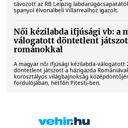
távozott az RB Leipzig labdarúgócsapatától
spanyol élvonalbeli Villarrealhoz igazolt.
Női kézilabda ifjúsági vb: a
válogatott döntetlent játszot
románokkal
A magyar női ifjúsági kézilabda-válogatott 
döntetlent játszott a házigazda Romániával
korosztályos világbajnokság középdöntőjé
fordulójában, hétfőn Pitesti-ben.