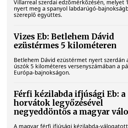
Villarreal szerdai edzőmérkőzésén, melyet 
nyert meg a spanyol labdarúgó-bajnokság
szereplő együttes.
Vizes Eb: Betlehem Dávid
ezüstérmes 5 kilométeren
Betlehem Dávid ezüstérmet nyert szerdán a 
úszók 5 kilométeres versenyszámában a pár
Európa-bajnokságon.
Férfi kézilabda ifjúsági Eb: a
horvátok legyőzésével
negyeddöntős a magyar válo
A magyar férfi ifjúsági kézilabda-válogatot