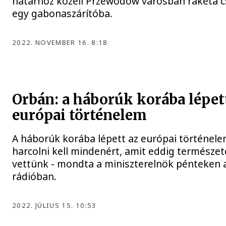
határhoz közeli Przewodów városban rakéta 
egy gabonaszárítóba.
2022. NOVEMBER 16. 8:18
Orbán: a háborúk korába lépet
európai történelem
A háborúk korába lépett az európai történel
harcolni kell mindenért, amit eddig természe
vettünk - mondta a miniszterelnök pénteken 
rádióban.
2022. JÚLIUS 15. 10:53