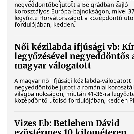
negyeddöntőbe jutott a Belgrádban zajló
korosztályos Európa-bajnokságon, mivel 37
legyőzte Horvátországot a középdöntő uto
fordulójában, kedden.
Női kézilabda ifjúsági vb: Kí
legyőzésével negyeddöntős 
magyar válogatott
A magyar női ifjúsági kézilabda-válogatott
negyeddöntőbe jutott a romániai korosztá
világbajnokságon, miután 41-36-ra legyőzte
középdöntő utolsó fordulójában, kedden Pi
Vizes Eb: Betlehem Dávid
ezüstérmes 10 kilométeren