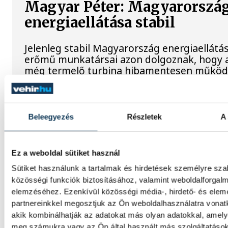
Magyar Péter: Magyarorszá
energiaellátása stabil
Jelenleg stabil Magyarország energiaellátás
erőmű munkatársai azon dolgoznak, hogy a
még termelő turbina hibamentesen működ
közölte a miniszterelnök a paksi erőműnél 
látogatása során.
Beleegyezés
Részletek
A 
Játék közben fedezik fel a
tudomány világát a veszpré
Ez a weboldal sütiket használ
gyerekek
Sütiket használunk a tartalmak és hirdetések személyre sz
közösségi funkciók biztosításához, valamint weboldalforgal
Látványos kísérletek, kreatív feladatok és 
elemzéséhez. Ezenkívül közösségi média-, hirdető- és ele
élmény várja a gyerekeket a veszprémi Tin
partnereinkkel megosztjuk az Ön weboldalhasználatra vonatk
Labsben. Videónkban Balassa Marietta, a 
akik kombinálhatják az adatokat más olyan adatokkal, amely
vezetője mutatja be, hogyan teszik izgalma
meg számukra vagy az Ön által használt más szolgáltatáso