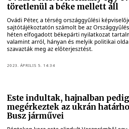
töretlenül a béke mellett áll
Ovádi Péter, a térség országgyűlési képviselőj
sajtótájékoztatón számolt be az Országgyűlés 
héten elfogadott békepárti nyilatkozat tartal
valamint arról, hányan és melyik politikai olda
szavazták meg az előterjesztést.
2023. ÁPRILIS 5. 14:34
Este indultak, hajnalban pedi
megérkeztek az ukrán határho
Busz járművei