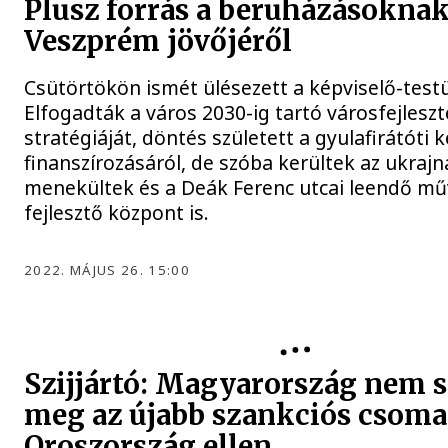
Plusz forrás a beruházásokna
Veszprém jövőjéről
Csütörtökön ismét ülésezett a képviselő-testü
Elfogadták a város 2030-ig tartó városfejleszt
stratégiáját, döntés született a gyulafirátóti 
finanszírozásáról, de szóba kerültek az ukrajn
menekültek és a Deák Ferenc utcai leendő mű
fejlesztő központ is.
2022. MÁJUS 26. 15:00
Szijjártó: Magyarország nem 
meg az újabb szankciós csom
Oroszország ellen