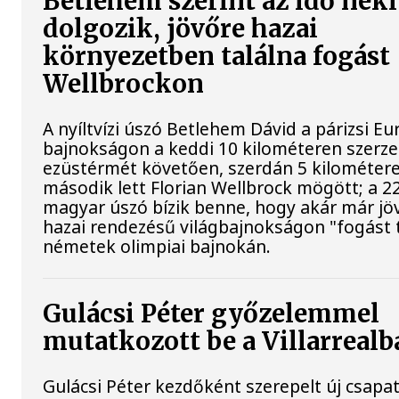
Betlehem szerint az idő neki
dolgozik, jövőre hazai
környezetben találna fogást
Wellbrockon
A nyíltvízi úszó Betlehem Dávid a párizsi Eu
bajnokságon a keddi 10 kilométeren szerze
ezüstérmét követően, szerdán 5 kilométere
második lett Florian Wellbrock mögött; a 2
magyar úszó bízik benne, hogy akár már jöv
hazai rendezésű világbajnokságon "fogást t
németek olimpiai bajnokán.
Gulácsi Péter győzelemmel
mutatkozott be a Villarrealb
Gulácsi Péter kezdőként szerepelt új csapat