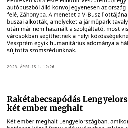
Pénteken kora este elindult Veszprémből egy
autóbuszból álló konvoj egyenesen az ország 
felé, Záhonyba. A menetet a V-Busz flottáján
buszai alkották, amelyeket a járműpark tavaly
után már nem használt a szolgáltató, most vi
városokban segíthetnek a helyi közösségekne
Veszprém egyik humanitárius adománya a há
sújtotta szomszédunknak.
2023. ÁPRILIS 1. 12:26
Rakétabecsapódás Lengyelors
két ember meghalt
Két ember meghalt Lengyelországban, amikor