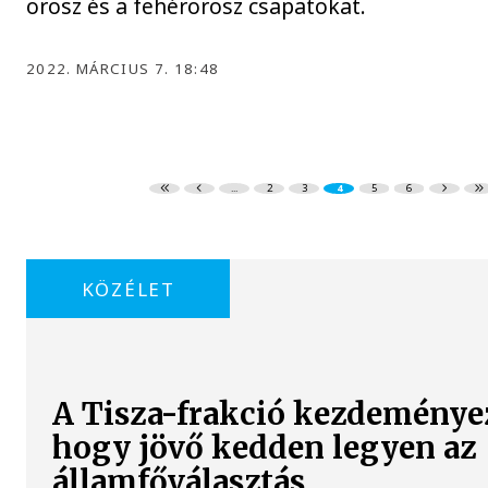
orosz és a fehérorosz csapatokat.
2022. MÁRCIUS 7. 18:48
...
2
3
4
5
6
KÖZÉLET
A Tisza-frakció kezdeménye
hogy jövő kedden legyen az
államfőválasztás