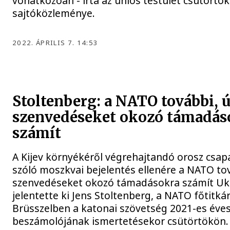
vonatkozóan - írta az uniós testület csütörtök
sajtóközleménye.
2022. ÁPRILIS 7. 14:53
Stoltenberg: a NATO további, 
szenvedéseket okozó támadás
számít
A Kijev környékéről végrehajtandó orosz csap
szóló moszkvai bejelentés ellenére a NATO to
szenvedéseket okozó támadásokra számít Uk
jelentette ki Jens Stoltenberg, a NATO főtitká
Brüsszelben a katonai szövetség 2021-es éve
beszámolójának ismertetésekor csütörtökön.