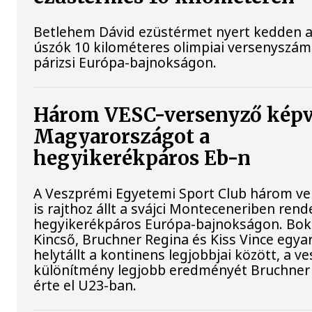
Betlehem Dávid ezüstérmet nyert kedden a n
úszók 10 kilométeres olimpiai versenyszá
párizsi Európa-bajnokságon.
Három VESC-versenyző képv
Magyarországot a
hegyikerékpáros Eb-n
A Veszprémi Egyetemi Sport Club három ve
is rajthoz állt a svájci Monteceneriben rend
hegyikerékpáros Európa-bajnokságon. Bok
Kincső, Bruchner Regina és Kiss Vince egya
helytállt a kontinens legjobbjai között, a v
különítmény legjobb eredményét Bruchner
érte el U23-ban.