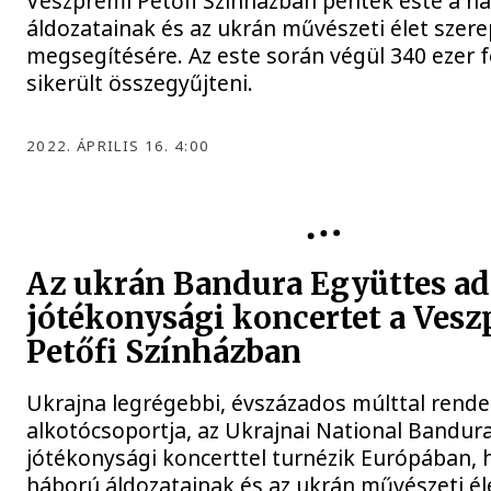
Veszprémi Petőfi Színházban péntek este a h
áldozatainak és az ukrán művészeti élet szere
megsegítésére. Az este során végül 340 ezer f
sikerült összegyűjteni.
2022. ÁPRILIS 16. 4:00
VESZPRÉMI PETŐFI SZÍNHÁZ
Az ukrán Bandura Együttes ad
jótékonysági koncertet a Ves
Petőfi Színházban
Ukrajna legrégebbi, évszázados múlttal rende
alkotócsoportja, az Ukrajnai National Bandur
jótékonysági koncerttel turnézik Európában, 
háború áldozatainak és az ukrán művészeti él