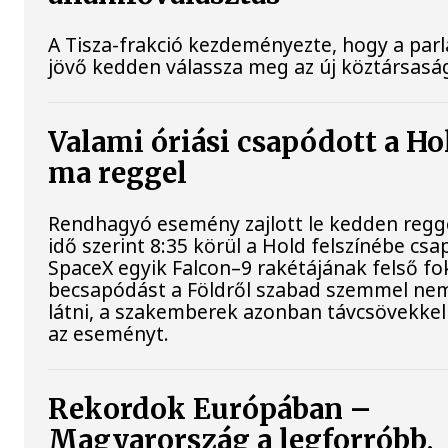
A Tisza-frakció kezdeményezte, hogy a par
jövő kedden válassza meg az új köztársaság
Valami óriási csapódott a Ho
ma reggel
Rendhagyó esemény zajlott le kedden regg
idő szerint 8:35 körül a Hold felszínébe csa
SpaceX egyik Falcon–9 rakétájának felső fo
becsapódást a Földről szabad szemmel nem
látni, a szakemberek azonban távcsövekkel 
az eseményt.
Rekordok Európában –
Magyarország a legforróbb,