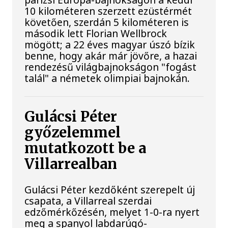
10 kilométeren szerzett ezüstérmét
követően, szerdán 5 kilométeren is
második lett Florian Wellbrock
mögött; a 22 éves magyar úszó bízik
benne, hogy akár már jövőre, a hazai
rendezésű világbajnokságon "fogást
talál" a németek olimpiai bajnokán.
Gulácsi Péter
győzelemmel
mutatkozott be a
Villarrealban
Gulácsi Péter kezdőként szerepelt új
csapata, a Villarreal szerdai
edzőmérkőzésén, melyet 1-0-ra nyert
meg a spanyol labdarúgó-