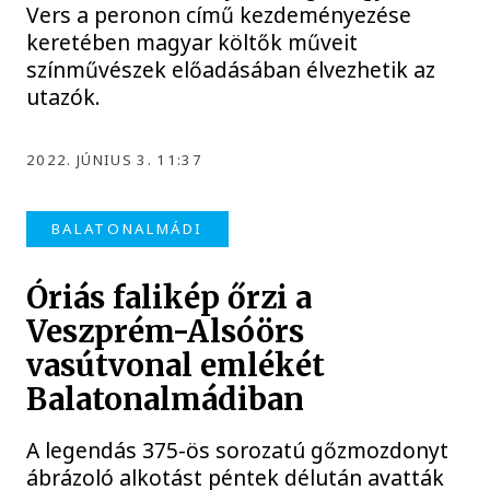
Vers a peronon című kezdeményezése
keretében magyar költők műveit
színművészek előadásában élvezhetik az
utazók.
2022. JÚNIUS 3. 11:37
BALATONALMÁDI
Óriás falikép őrzi a
Veszprém-Alsóörs
vasútvonal emlékét
Balatonalmádiban
A legendás 375-ös sorozatú gőzmozdonyt
ábrázoló alkotást péntek délután avatták