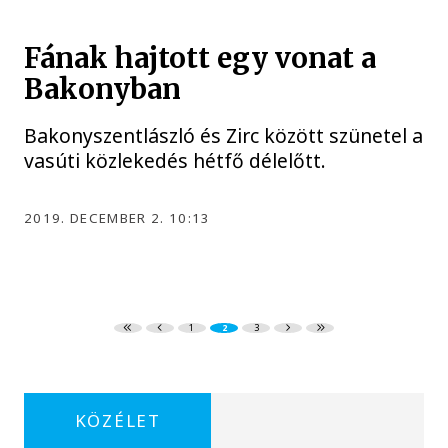
Fának hajtott egy vonat a
Bakonyban
Bakonyszentlászló és Zirc között szünetel a
vasúti közlekedés hétfő délelőtt.
2019. DECEMBER 2. 10:13
1
2
3
KÖZÉLET