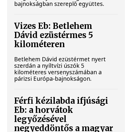
bajnokságban szereplő együttes.
Vizes Eb: Betlehem
Dávid ezüstérmes 5
kilométeren
Betlehem Dávid ezüstérmet nyert
szerdán a nyíltvízi úszók 5
kilométeres versenyszámában a
párizsi Európa-bajnokságon.
Férfi kézilabda ifjúsági
Eb: a horvátok
legyőzésével
negyeddöntős a magyar