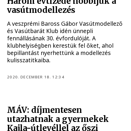
Három évtizede hobbijuk a
vasútmodellezés
A veszprémi Baross Gábor Vasútmodellező
és Vasútbarát Klub idén ünnepli
fennállásának 30. évfordulóját. A
klubhelyiségben kerestük fel őket, ahol
bepillantást nyerhettünk a modellezés
kulisszatitkaiba.
2020. DECEMBER 18. 12:34
MÁV: díjmentesen
utazhatnak a gyermekek
Kajla-útlevéllel az őszi