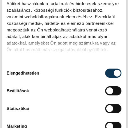
A Tisza-frakció
Sütiket használunk a tartalmak és hirdetések személyre
szabásához, közösségi funkciók biztosításához,
kezdeményezte, hogy
valamint weboldalforgalmunk elemzéséhez. Ezenkívül
jövő kedden legyen az
közösségi média-, hirdető- és elemező partnereinkkel
államfőválasztás
megosztjuk az Ön weboldalhasználatra vonatkozó
adatait, akik kombinálhatják az adatokat más olyan
adatokkal, amelyeket Ön adott meg számukra vagy az
A Tisza-frakció kezdeményezte, hogy
Ön által használt más szolgáltatásokból gyűjtöttek.
a parlament jövő kedden válassza
meg az új köztársasági elnököt.
Hozzájárulás kiválasztása
Elengedhetetlen
Valami óriási csapódott a
Holdba ma reggel
Beállítások
Rendhagyó esemény zajlott le kedden
reggel. Magyar idő szerint 8:35 körül
Statisztikai
a Hold felszínébe csapódott a SpaceX
egyik Falcon–9 rakétájának felső
Marketing