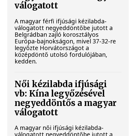
válogatott
A magyar férfi ifjúsági kézilabda-
válogatott negyeddöntőbe jutott a
Belgrádban zajló korosztályos
Európa-bajnokságon, mivel 37-32-re
legyőzte Horvátországot a
középdöntő utolsó fordulójában,
kedden.
Női kézilabda ifjúsági
vb: Kína legyőzésével
negyeddöntős a magyar
válogatott
A magyar női ifjúsági kézilabda-
válogatott negyeddöntőbe jutott a