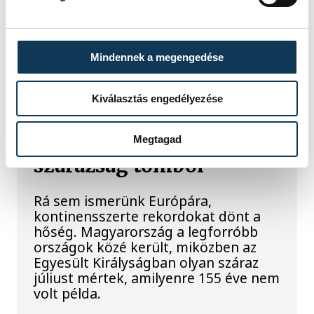
fokozata. A becsapódást a Földről
szabad szemmel nem lehetett látni, a
szakemberek azonban távcsövekkel
figyelték az eseményt.
Mindennek a megengedése
Rekordok Európában –
Kiválasztás engedélyezése
Magyarország a
legforróbb, Angliában
Megtagad
szárazság tombol
Rá sem ismerünk Európára,
kontinensszerte rekordokat dönt a
hőség. Magyarország a legforróbb
országok közé került, miközben az
Egyesült Királyságban olyan száraz
júliust mértek, amilyenre 155 éve nem
volt példa.