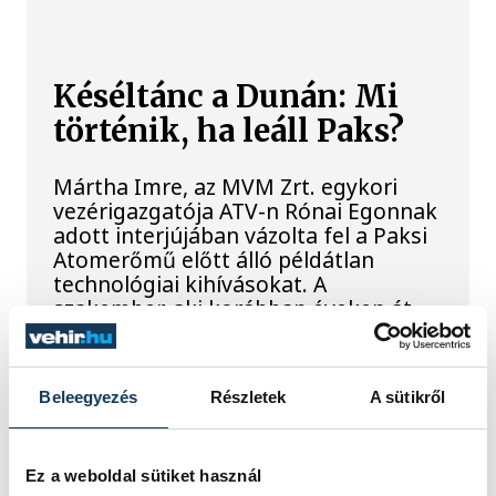
Késéltánc a Dunán: Mi
történik, ha leáll Paks?
Mártha Imre, az MVM Zrt. egykori
vezérigazgatója ATV-n Rónai Egonnak
adott interjújában vázolta fel a Paksi
Atomerőmű előtt álló példátlan
technológiai kihívásokat. A
szakember, aki korábban éveken át
felelt a hazai energetikai
fejlesztésekért és a paksi blokkok
működéséért, arra figyelmeztet: az
Beleegyezés
Részletek
A sütikről
erőmű olyan üzemállapotban van,
amelyre eredetileg nem tervezték.
Ez a weboldal sütiket használ