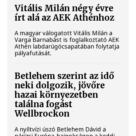
Vitális Milán négy évre
írt alá az AEK Athénhoz
A magyar válogatott Vitális Milán a
Varga Barnabást is foglalkoztató AEK
Athén labdarúgócsapatában folytatja
pályafutását.
Betlehem szerint az idő
neki dolgozik, jövőre
hazai környezetben
találna fogást
Wellbrockon
A nyíltvízi úszó Betlehem Dávid a
párizsi Európa-bajnokságon a keddi