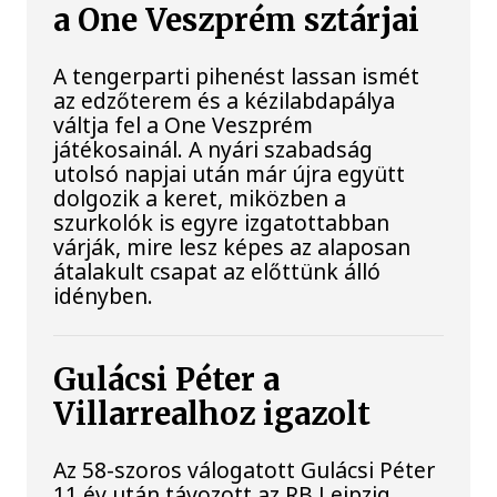
a One Veszprém sztárjai
A tengerparti pihenést lassan ismét
az edzőterem és a kézilabdapálya
váltja fel a One Veszprém
játékosainál. A nyári szabadság
utolsó napjai után már újra együtt
dolgozik a keret, miközben a
szurkolók is egyre izgatottabban
várják, mire lesz képes az alaposan
átalakult csapat az előttünk álló
idényben.
Gulácsi Péter a
Villarrealhoz igazolt
Az 58-szoros válogatott Gulácsi Péter
11 év után távozott az RB Leipzig