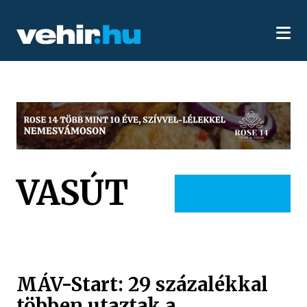
VASÚT
MÁV-Start: 29 százalékkal
többen utaztak a