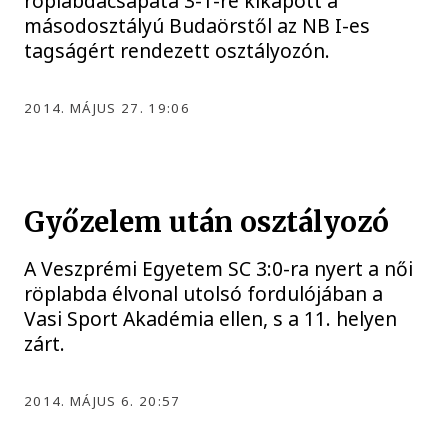
röplabdacsapata 3-1-re kikapott a
másodosztályú Budaörstől az NB I-es
tagságért rendezett osztályozón.
2014. MÁJUS 27. 19:06
Győzelem után osztályozó
A Veszprémi Egyetem SC 3:0-ra nyert a női
röplabda élvonal utolsó fordulójában a
Vasi Sport Akadémia ellen, s a 11. helyen
zárt.
2014. MÁJUS 6. 20:57