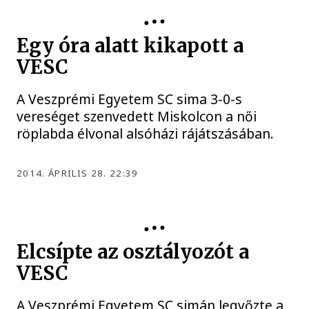
Egy óra alatt kikapott a
VESC
A Veszprémi Egyetem SC sima 3-0-s
vereséget szenvedett Miskolcon a női
röplabda élvonal alsóházi rájátszásában.
2014. ÁPRILIS 28. 22:39
Elcsípte az osztályozót a
VESC
A Veszprémi Egyetem SC simán legyőzte a