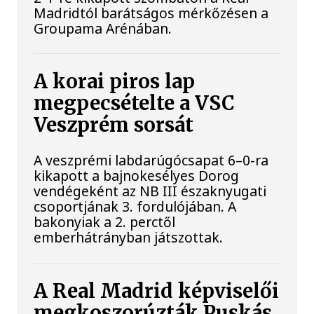
Madridtól barátságos mérkőzésen a
Groupama Arénában.
A korai piros lap
megpecsételte a VSC
Veszprém sorsát
A veszprémi labdarúgócsapat 6–0-ra
kikapott a bajnokesélyes Dorog
vendégeként az NB III északnyugati
csoportjának 3. fordulójában. A
bakonyiak a 2. perctől
emberhátrányban játszottak.
A Real Madrid képviselői
megkoszorúzták Puskás