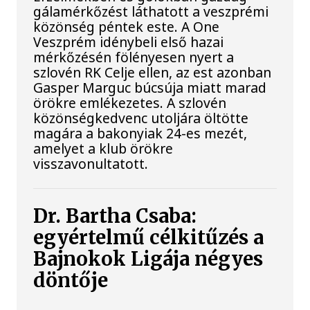
gálamérkőzést láthatott a veszprémi
közönség péntek este. A One
Veszprém idénybeli első hazai
mérkőzésén fölényesen nyert a
szlovén RK Celje ellen, az est azonban
Gasper Marguc búcsúja miatt marad
örökre emlékezetes. A szlovén
közönségkedvenc utoljára öltötte
magára a bakonyiak 24-es mezét,
amelyet a klub örökre
visszavonultatott.
Dr. Bartha Csaba:
egyértelmű célkitűzés a
Bajnokok Ligája négyes
döntője