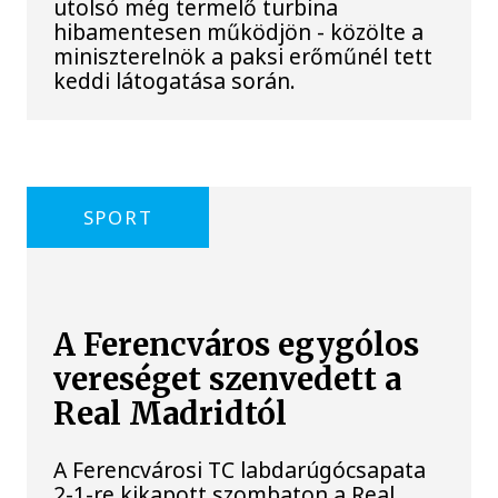
utolsó még termelő turbina
hibamentesen működjön - közölte a
miniszterelnök a paksi erőműnél tett
keddi látogatása során.
SPORT
A Ferencváros egygólos
vereséget szenvedett a
Real Madridtól
A Ferencvárosi TC labdarúgócsapata
2-1-re kikapott szombaton a Real