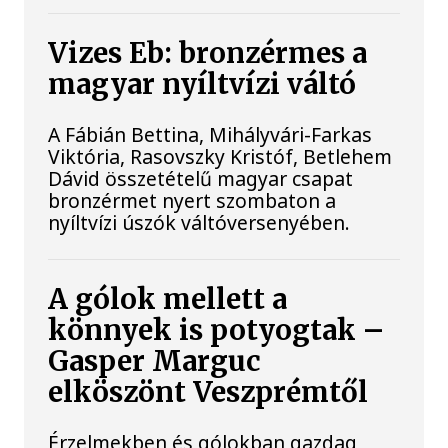
Vizes Eb: bronzérmes a
magyar nyíltvízi váltó
A Fábián Bettina, Mihályvári-Farkas
Viktória, Rasovszky Kristóf, Betlehem
Dávid összetételű magyar csapat
bronzérmet nyert szombaton a
nyíltvízi úszók váltóversenyében.
A gólok mellett a
könnyek is potyogtak –
Gasper Marguc
elköszönt Veszprémtől
Érzelmekben és gólokban gazdag