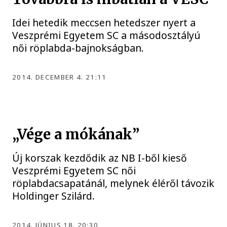
Idei hetedik meccsen hetedszer nyert a
Veszprémi Egyetem SC a másodosztályú
női röplabda-bajnokságban.
2014. DECEMBER 4. 21:11
„Vége a mókának”
Új korszak kezdődik az NB I-ből kieső
Veszprémi Egyetem SC női
röplabdacsapatánál, melynek éléről távozik
Holdinger Szilárd.
2014. JÚNIUS 18. 20:30