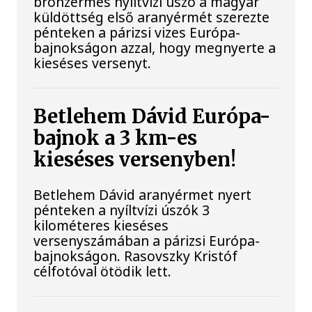
bronzérmes nyíltvízi úszó a magyar
küldöttség első aranyérmét szerezte
pénteken a párizsi vizes Európa-
bajnokságon azzal, hogy megnyerte a
kieséses versenyt.
Betlehem Dávid Európa-
bajnok a 3 km-es
kieséses versenyben!
Betlehem Dávid aranyérmet nyert
pénteken a nyíltvízi úszók 3
kilométeres kieséses
versenyszámában a párizsi Európa-
bajnokságon. Rasovszky Kristóf
célfotóval ötödik lett.