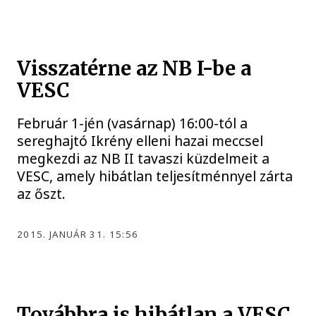
Visszatérne az NB I-be a
VESC
Február 1-jén (vasárnap) 16:00-tól a
sereghajtó Ikrény elleni hazai meccsel
megkezdi az NB II tavaszi küzdelmeit a
VESC, amely hibátlan teljesítménnyel zárta
az őszt.
2015. JANUÁR 31. 15:56
Továbbra is hibátlan a VESC