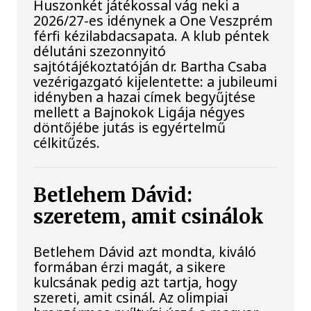
Huszonkét játékossal vág neki a
2026/27-es idénynek a One Veszprém
férfi kézilabdacsapata. A klub péntek
délutáni szezonnyitó
sajtótájékoztatóján dr. Bartha Csaba
vezérigazgató kijelentette: a jubileumi
idényben a hazai címek begyűjtése
mellett a Bajnokok Ligája négyes
döntőjébe jutás is egyértelmű
célkitűzés.
Betlehem Dávid:
szeretem, amit csinálok
Betlehem Dávid azt mondta, kiváló
formában érzi magát, a sikere
kulcsának pedig azt tartja, hogy
szereti, amit csinál. Az olimpiai