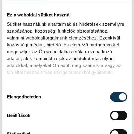
Hatalmas meglepetésként értékelték
az elemzők a júliusi, 1,2 százalékos
inflációs adatot.
Ez a weboldal sütiket használ
Sütiket használunk a tartalmak és hirdetések személyre
szabásához, közösségi funkciók biztosításához,
Sorra kerülnek elő
valamint weboldalforgalmunk elemzéséhez. Ezenkívül
világháborús leletek az
közösségi média-, hirdető- és elemező partnereinkkel
megosztjuk az Ön weboldalhasználatra vonatkozó
alacsony Dunából
adatait, akik kombinálhatják az adatokat más olyan
adatokkal, amelyeket Ön adott meg számukra vagy az
A folyó rekordalacsony vízállása miatt
Ön által használt más szolgáltatásokból gyűjtöttek.
egy csaknem komplett, II.
világháborús német DKW NZ 350-1
motorkerékpárbukkant elő a
Hozzájárulás kiválasztása
Batthyány téri rakpart sziklái alól,
Elengedhetetlen
máshol pedig egy közel féltonnás brit
akna került elő.
Beállítások
Késéltánc a Dunán: Mi
Statisztikai