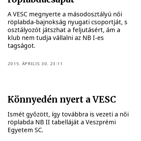
A VESC megnyerte a másodosztályú női
röplabda-bajnokság nyugati csoportját, s
osztályozót játszhat a feljutásért, ám a
klub nem tudja vállalni az NB I-es
tagságot.
2015. ÁPRILIS 30. 23:11
Könnyedén nyert a VESC
Ismét győzött, így továbbra is vezeti a női
röplabda NB II tabelláját a Veszprémi
Egyetem SC.