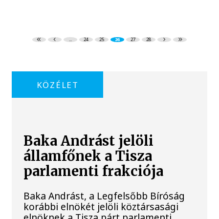
...
24
25
26
27
28
KÖZÉLET
Baka Andrást jelöli
államfőnek a Tisza
parlamenti frakciója
Baka Andrást, a Legfelsőbb Bíróság
korábbi elnökét jelöli köztársasági
elnöknek a Tisza párt parlamenti