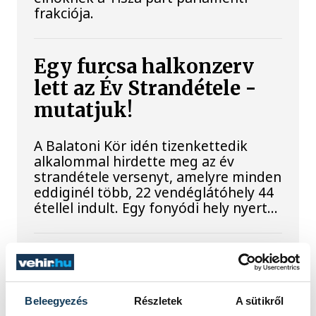
frakciója.
Egy furcsa halkonzerv
lett az Év Strandétele -
mutatjuk!
A Balatoni Kör idén tizenkettedik
alkalommal hirdette meg az év
strandétele versenyt, amelyre minden
eddiginél több, 22 vendéglátóhely 44
étellel indult. Egy fonyódi hely nyert...
Meglepték az elemzőket
a júliusi inflációs adatok
Beleegyezés
Részletek
A sütikről