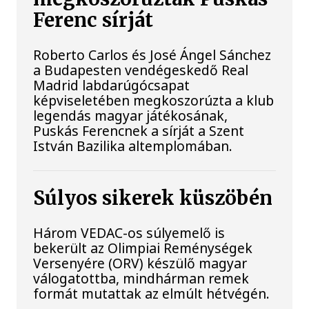
Ferenc sírját
Roberto Carlos és José Ángel Sánchez
a Budapesten vendégeskedő Real
Madrid labdarúgócsapat
képviseletében megkoszorúzta a klub
legendás magyar játékosának,
Puskás Ferencnek a sírját a Szent
István Bazilika altemplomában.
Súlyos sikerek küszöbén
Három VEDAC-os súlyemelő is
bekerült az Olimpiai Reménységek
Versenyére (ORV) készülő magyar
válogatottba, mindhárman remek
formát mutattak az elmúlt hétvégén.