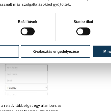
gbe szaladt bele a milliárdos
sznált más szolgáltatásokból gyűjtöttek.
Beállítások
Statisztikai
Kiválasztás engedélyezése
Min
k a relatív többséget egy államban, az