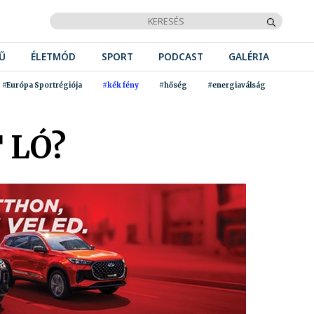
Ű
ÉLETMÓD
SPORT
PODCAST
GALÉRIA
#Európa Sportrégiója
#kék fény
#hőség
#energiaválság
 LÓ?