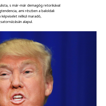
pulista, s már-már demagóg retorikával
gtendencia, ami részben a baloldali
 képviselet nélkül maradó,
satornázásán alapul.