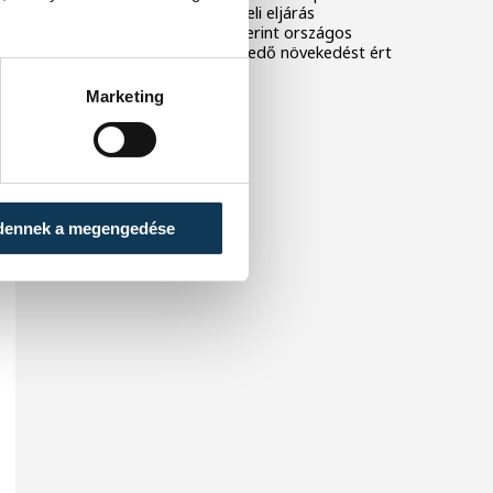
ismertették az idei felvételi eljárás
eredményeit, amelyek szerint országos
összevetésben is kiemelkedő növekedést ért
el az egyetem.
Marketing
dennek a megengedése