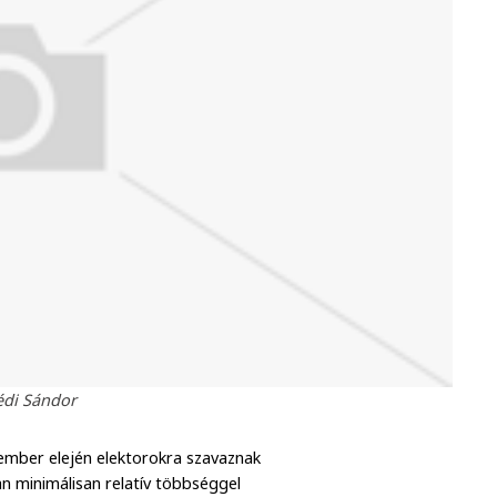
édi Sándor
vember elején elektorokra szavaznak
ban minimálisan relatív többséggel