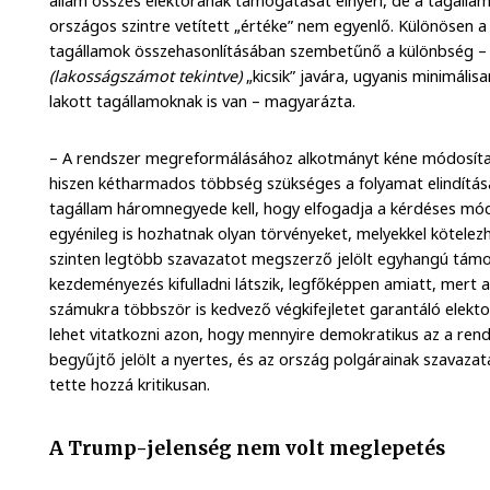
állam összes elektorának támogatását elnyeri, de a tagállam
országos szintre vetített „értéke” nem egyenlő. Különösen 
tagállamok összehasonlításában szembetűnő a különbség – a
(lakosságszámot tekintve)
„kicsik” javára, ugyanis minimál
lakott tagállamoknak is van – magyarázta.
– A rendszer megreformálásához alkotmányt kéne módosítani,
hiszen kétharmados többség szükséges a folyamat elindítá
tagállam háromnegyede kell, hogy elfogadja a kérdéses módo
egyénileg is hozhatnak olyan törvényeket, melyekkel kötelezh
szinten legtöbb szavazatot megszerző jelölt egyhangú támog
kezdeményezés kifulladni látszik, legfőképpen amiatt, mert
számukra többször is kedvező végkifejletet garantáló elekto
lehet vitatkozni azon, hogy mennyire demokratikus az a ren
begyűjtő jelölt a nyertes, és az ország polgárainak szavazat
tette hozzá kritikusan.
A Trump-jelenség nem volt meglepetés