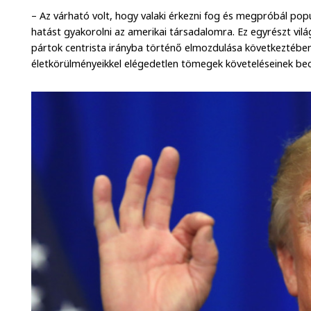
– Az várható volt, hogy valaki érkezni fog és megpróbál po
hatást gyakorolni az amerikai társadalomra. Ez egyrészt vilá
pártok centrista irányba történő elmozdulása következtében
életkörülményeikkel elégedetlen tömegek követeléseinek bec