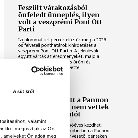
Feszült várakozásból
önfeledt ünneplés, ilyen
volt a veszprémi Pont Ott
Parti
Izgalommal teli percek előzték meg a 2026-
os felvételi ponthatárok kihirdetését a
veszprémi Pont Ott Partin. A jelenlévők
együtt várták az eredményeket, majd a
sikeres felvételiket hangos öröm és
felszabadult ünneplés követte.
KÖZÉLET
A sütikről
Rekordot döntött a Pannon
Egyetem: 15 éve nem vettek
fel ennyi hallgatót
tosításához, valamint
Minden eddiginél több elsőéves kezdheti
einkkel megosztjuk az Ön
meg tanulmányait szeptemberben a Pannon
Egyetemen. Az intézmény vezetői pénteken
l, amelyeket Ön adott meg