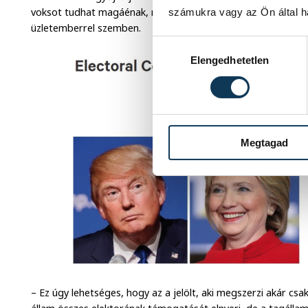
voksot tudhat magáénak, mégis látszólag nagyarányú veresé
számukra vagy az Ön által ha
üzletemberrel szemben.
Hozzájárulás kiválasztása
Elengedhetetlen
Megtagad
– Ez úgy lehetséges, hogy az a jelölt, aki megszerzi akár csa