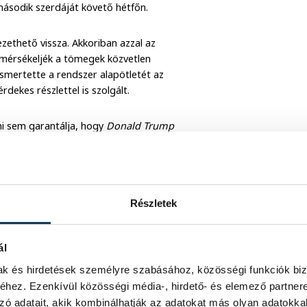
második szerdáját követő hétfőn.
zethető vissza. Akkoriban azzal az
ogy mérsékeljék a tömegek közvetlen
 ismertette a rendszer alapötletét az
érdekes részlettel is szolgált.
mmi sem garantálja, hogy
Donald Trump
ok kisebb retorzió árán, de elméletileg
agállami szintű összesítése után –
tte, ez akár polgárháborúba is
Részletek
a gyűjtött össze
a legsikeresebb
att)
leginkább csak az indulatok békés
ál
n visszásnak tűnő kalkuláción alapuló
mak és hirdetések személyre szabásához, közösségi funkciók biz
 az elektori kollégium meglehetősen
hez. Ezenkívül közösségi média-, hirdető- és elemező partner
zerűen az országos szinten legtöbb
zó adatait, akik kombinálhatják az adatokat más olyan adatokka
e.
Hillary Clinton
ugyanis több egyéni