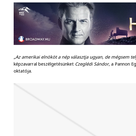
„Az amerikai elnököt a nép választja ugyan, de mégsem telj
képzavarral beszélgetésünket
Czeglédi Sándor
, a Pannon E
oktatója.