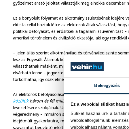
győzelmet arató jelöltet választják meg elnökké december 
Ez a bonyolult folyamat az alkotmány születésének idejére ve
elitista céllal hozták létre az elektorok általi választást, h
politikai befolyását, és erősítsék a tagállami szuverenitást –
amerikai történelem és civilizáció oktatója, aki egy rendkívül 
– Jelen állás szerint alkotmányilag és törvényileg szinte se
lesz az Egyesült Államok következő elnöke, hiszen az elektor
választhatnak másként, mint ahogy az tőlük – a szavazatok t
elvárható lenne – jegyezte meg hipotetikusan, majd hozzáte
torkollhatna, így csak elméleti síkon létezik az opció.
Beleegyezés
Az elektorok befolyásolása érdekében indított petíciók
(hiáb
közülük
három és fél millió aláírást másfél nap leforgása al
Ez a weboldal sütiket haszn
levezetésére szolgálnak. Ugyanakkor az európai szemmel talá
Sütiket használunk a tartal
végeredmény – immáron sokadszor – ráirányítja a figyelmet
weboldalforgalmunk elemzésé
idejétmúlt gyakorlatára, melynek értelmében nem szükségs
weboldalhasználatra vonatko
szavazatot begyűjtő jelölt lesz az USA negyvenötödik elnök