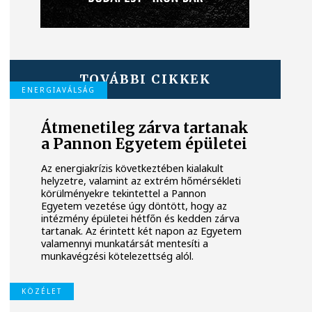
TOVÁBBI CIKKEK
ENERGIAVÁLSÁG
Átmenetileg zárva tartanak
a Pannon Egyetem épületei
Az energiakrízis következtében kialakult
helyzetre, valamint az extrém hőmérsékleti
körülményekre tekintettel a Pannon
Egyetem vezetése úgy döntött, hogy az
intézmény épületei hétfőn és kedden zárva
tartanak. Az érintett két napon az Egyetem
valamennyi munkatársát mentesíti a
munkavégzési kötelezettség alól.
KÖZÉLET