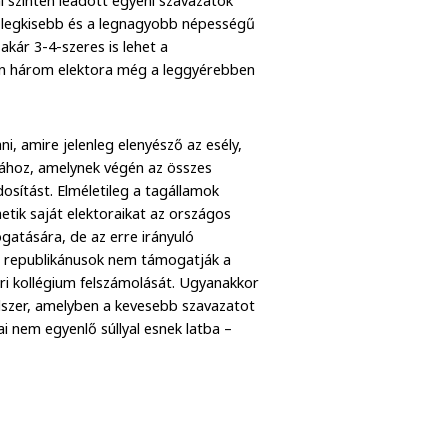
i szinten leadott egyéni szavazatok
a legkisebb és a legnagyobb népességű
kár 3-4-szeres is lehet a
isan három elektora még a leggyérebben
 amire jelenleg elenyésző az esély,
sához, amelynek végén az összes
sítást. Elméletileg a tagállamok
etik saját elektoraikat az országos
atására, de az erre irányuló
 a republikánusok nem támogatják a
ri kollégium felszámolását. Ugyanakkor
dszer, amelyben a kevesebb szavazatot
ai nem egyenlő súllyal esnek latba –