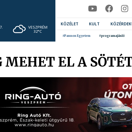
KÖZÉLET
KULT
KÖZÉRDEK
VESZPRÉM
7.
32°C
#Pannon Egyetem
#programajánló
 MEHET EL A SÖTÉT