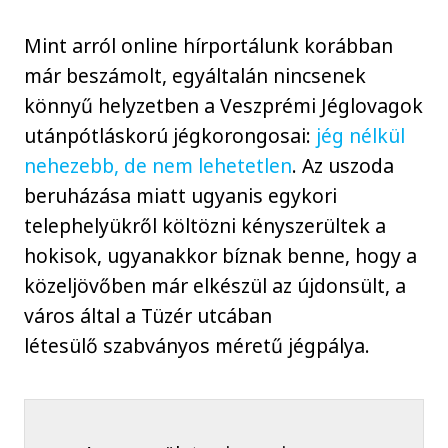
Mint arról online hírportálunk korábban
már beszámolt, egyáltalán nincsenek
könnyű helyzetben a Veszprémi Jéglovagok
utánpótláskorú jégkorongosai:
jég nélkül
nehezebb, de nem lehetetlen
. Az uszoda
beruházása miatt ugyanis egykori
telephelyükről költözni kényszerültek a
hokisok, ugyanakkor bíznak benne, hogy a
közeljövőben már elkészül az újdonsült, a
város által a Tüzér utcában
létesülő szabványos méretű jégpálya.