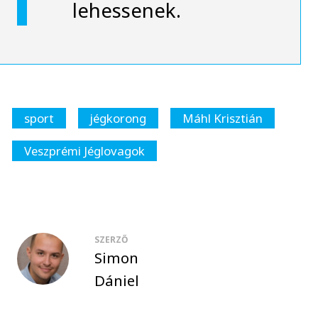
lehessenek.
sport
jégkorong
Máhl Krisztián
Veszprémi Jéglovagok
SZERZŐ
Simon
Dániel