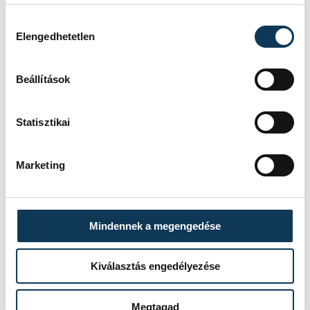
budapesti túráról.
Hozzájárulás kiválasztása
Elengedhetetlen
Beállítások
A nagyobbak második fővárosi túrája a
KSI-hez vezetett, ahol ismét a veszprémiek
Statisztikai
diktáltak gyorsabb, valamint
összeszedettebb játékot. A kékek egyetlen
Marketing
góljára a Jéglovagok öttel válaszoltak:
egy
pillanatig sem volt veszélyben a fölényük
.
Mindennek a megengedése
Kiválasztás engedélyezése
Megtagad