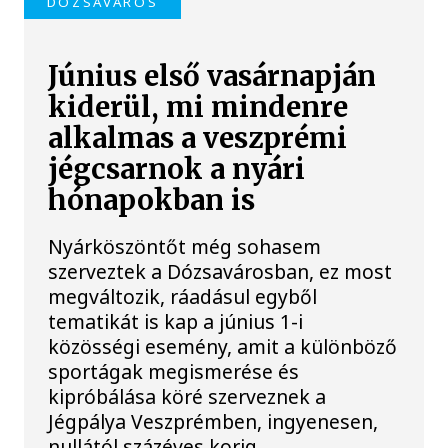
DÓZSAVÁROS
Június első vasárnapján
kiderül, mi mindenre
alkalmas a veszprémi
jégcsarnok a nyári
hónapokban is
Nyárköszöntőt még sohasem
szerveztek a Dózsavárosban, ez most
megváltozik, ráadásul egyből
tematikát is kap a június 1-i
közösségi esemény, amit a különböző
sportágak megismerése és
kipróbálása köré szerveznek a
Jégpálya Veszprémben, ingyenesen,
nullától százéves korig.