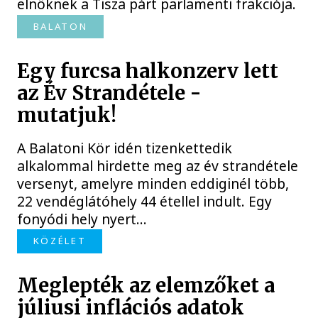
elnöknek a Tisza párt parlamenti frakciója.
BALATON
Egy furcsa halkonzerv lett
az Év Strandétele -
mutatjuk!
A Balatoni Kör idén tizenkettedik
alkalommal hirdette meg az év strandétele
versenyt, amelyre minden eddiginél több,
22 vendéglátóhely 44 étellel indult. Egy
fonyódi hely nyert...
KÖZÉLET
Meglepték az elemzőket a
júliusi inflációs adatok