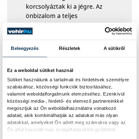
korcsolyáztak ki a jégre. Az
önbizalom a teljes
mérkőzésen kitartott, mi
diktáltuk a tempót és mi
vezettünk szebb
Beleegyezés
Részletek
A sütikről
támadásokat. Az eredmény
ebben a korosztályban ugyan
továbbra sem rögzíthető, de
Ez a weboldal sütiket használ
ha a Vasas az utolsó nagy
Sütiket használunk a tartalmak és hirdetések személyre
szabásához, közösségi funkciók biztosításához,
hajrában nem tudta volna
valamint weboldalforgalmunk elemzéséhez. Ezenkívül
gólra váltani az igyekezetét,
közösségi média-, hirdető- és elemező partnereinkkel
akkor a mi kettő találatunkra
megosztjuk az Ön weboldalhasználatra vonatkozó
adatait, akik kombinálhatják az adatokat más olyan
csak egy piros-kék jutott
adatokkal, amelyeket Ön adott meg számukra vagy az
volna. Így azonban egállal
Ön által használt más szolgáltatásokból gyűjtöttek.
tértünk haza az első