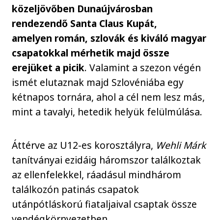
közeljövőben Dunaújvárosban
rendezendő Santa Claus Kupát,
amelyen román, szlovák és kiváló magyar
csapatokkal mérhetik majd össze
erejüket a picik
. Valamint a szezon végén
ismét elutaznak majd Szlovéniába egy
kétnapos tornára, ahol a cél nem lesz más,
mint a tavalyi, hetedik helyük felülmúlása.
Áttérve az U12-es korosztályra,
Wehli Márk
tanítványai ezidáig háromszor találkoztak
az ellenfelekkel, ráadásul mindhárom
találkozón patinás csapatok
utánpótláskorú fiataljaival csaptak össze
vendégkörnyezetben.