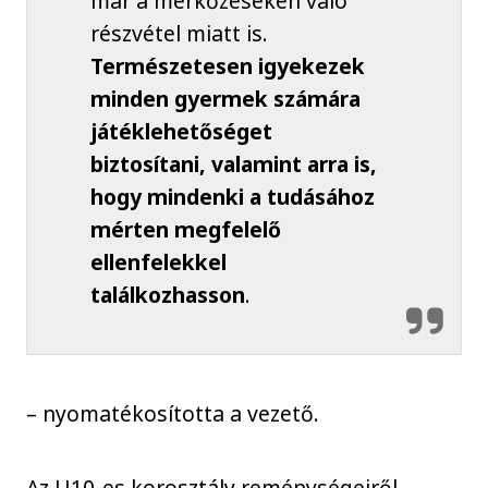
már a mérkőzéseken való
részvétel miatt is.
Természetesen igyekezek
minden gyermek számára
játéklehetőséget
biztosítani, valamint arra is,
hogy mindenki a tudásához
mérten megfelelő
ellenfelekkel
találkozhasson
.
– nyomatékosította a vezető.
Az U10-es korosztály reménységeiről