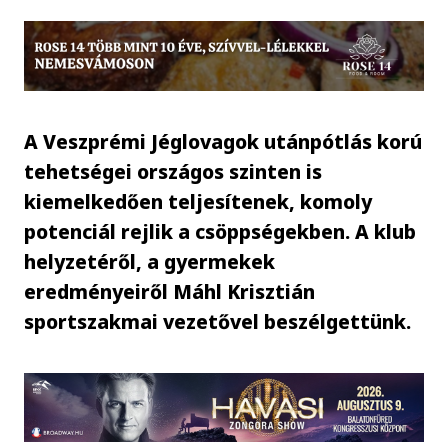
A Veszprémi Jéglovagok utánpótlás korú
tehetségei országos szinten is
kiemelkedően teljesítenek, komoly
potenciál rejlik a csöppségekben. A klub
helyzetéről, a gyermekek
eredményeiről Máhl Krisztián
sportszakmai vezetővel beszélgettünk.