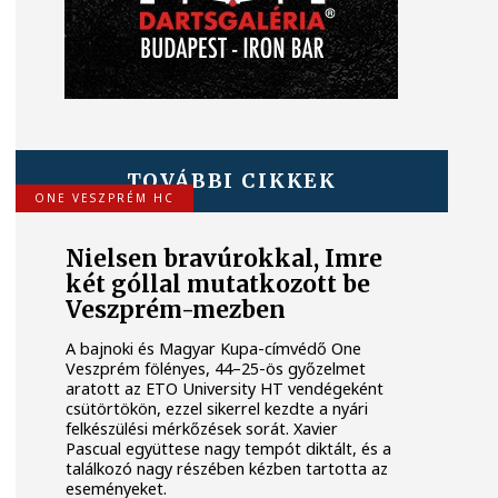
TOVÁBBI CIKKEK
ONE VESZPRÉM HC
Nielsen bravúrokkal, Imre
két góllal mutatkozott be
Veszprém-mezben
A bajnoki és Magyar Kupa-címvédő One
Veszprém fölényes, 44–25-ös győzelmet
aratott az ETO University HT vendégeként
csütörtökön, ezzel sikerrel kezdte a nyári
felkészülési mérkőzések sorát. Xavier
Pascual együttese nagy tempót diktált, és a
találkozó nagy részében kézben tartotta az
eseményeket.