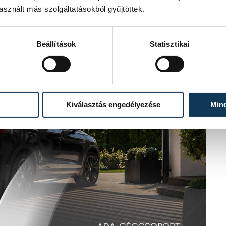
sznált más szolgáltatásokból gyűjtöttek.
Beállítások
Statisztikai
Kiválasztás engedélyezése
Min