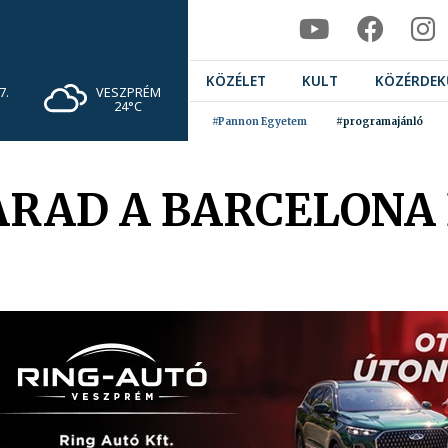
KÖZÉLET
KULT
KÖZÉRDEK
VESZPRÉM
7.
24°C
#Pannon Egyetem
#programajánló
ARAD A BARCELONA 