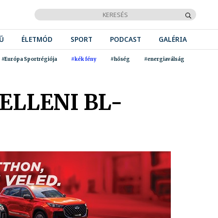
Ű
ÉLETMÓD
SPORT
PODCAST
GALÉRIA
#Európa Sportrégiója
#kék fény
#hőség
#energiaválság
ELLENI BL-