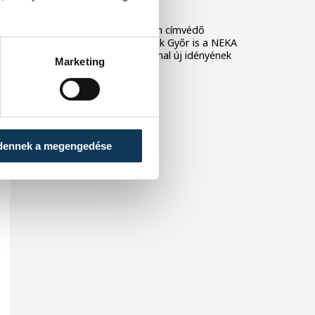
fordulójában
A férfi kézilabda NB I-ben címvédő
Veszprém, és a női bajnok Győr is a NEKA
csapatát fogadja az élvonal új idényének
Marketing
első fordulójában.
dennek a megengedése