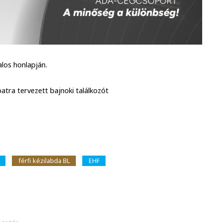
alos honlapján.
batra tervezett bajnoki találkozót
férfi kézilabda BL
EHF