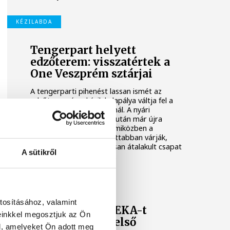
KÉZILABDA
Tengerpart helyett
edzőterem: visszatértek a
One Veszprém sztárjai
A tengerparti pihenést lassan ismét az
edzőterem és a kézilabdapálya váltja fel a
One Veszprém játékosainál. A nyári
szabadság utolsó napjai után már újra
együtt dolgozik a keret, miközben a
szurkolók is egyre izgatottabban várják,
mire lesz képes az alaposan átalakult csapat
A sütikről
az előttünk álló idényben.
ONE VESZPRÉM HC
tosításához, valamint
A Veszprém a NEKA-t
einkkel megosztjuk az Ön
fogadja az NB I első
l, amelyeket Ön adott meg