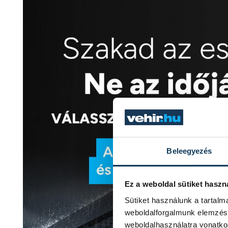
Beleegyezés
Ez a weboldal sütiket haszn
Sütiket használunk a tartal
weboldalforgalmunk elemzésé
weboldalhasználatra vonatko