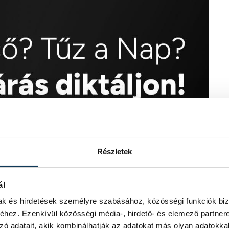
Részletek
ál
mak és hirdetések személyre szabásához, közösségi funkciók biz
hez. Ezenkívül közösségi média-, hirdető- és elemező partner
zó adatait, akik kombinálhatják az adatokat más olyan adatokka