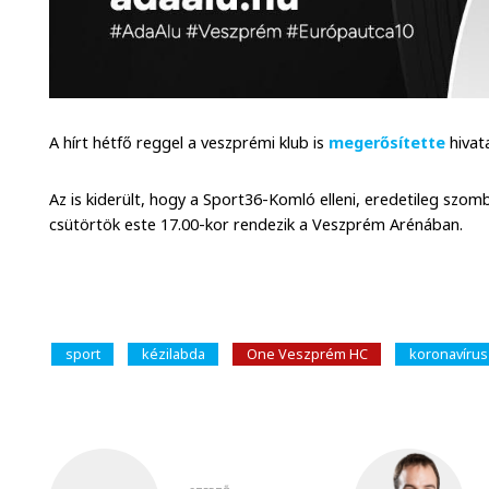
A hírt hétfő reggel a veszprémi klub is
megerősítette
hivat
Az is kiderült, hogy a Sport36-Komló elleni, eredetileg szom
csütörtök este 17.00-kor rendezik a Veszprém Arénában.
sport
kézilabda
One Veszprém HC
koronavírus