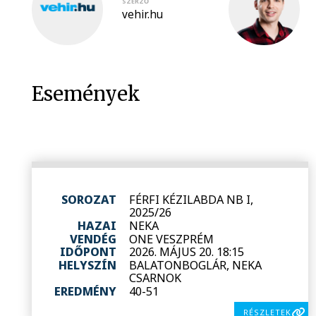
SZERZŐ
vehir.hu
Események
SOROZAT
FÉRFI KÉZILABDA NB I,
2025/26
HAZAI
NEKA
VENDÉG
ONE VESZPRÉM
IDŐPONT
2026. MÁJUS 20. 18:15
HELYSZÍN
BALATONBOGLÁR, NEKA
CSARNOK
EREDMÉNY
40-51
RÉSZLETEK