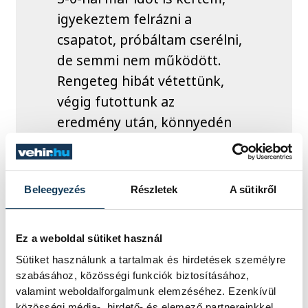
igyekeztem felrázni a
csapatot, próbáltam cserélni,
de semmi nem működött.
Rengeteg hibát vétettünk,
végig futottunk az
eredmény után, könnyedén
nyert a Motor. Egyelőre nem
találok semmi pozitívumot a
mai játékunkban, de ilyen a
Beleegyezés
Részletek
A sütikről
sport. Jövő héten
találkozunk, immár
Ez a weboldal sütiket használ
Veszprémben.
Sütiket használunk a tartalmak és hirdetések személyre
szabásához, közösségi funkciók biztosításához,
valamint weboldalforgalmunk elemzéséhez. Ezenkívül
közösségi média-, hirdető- és elemező partnereinkkel