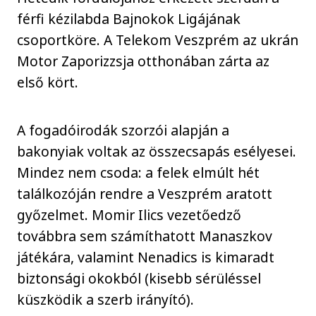
férfi kézilabda Bajnokok Ligájának
csoportköre. A Telekom Veszprém az ukrán
Motor Zaporizzsja otthonában zárta az
első kört.
A fogadóirodák szorzói alapján a
bakonyiak voltak az összecsapás esélyesei.
Mindez nem csoda: a felek elmúlt hét
találkozóján rendre a Veszprém aratott
győzelmet. Momir Ilics vezetőedző
továbbra sem számíthatott Manaszkov
játékára, valamint Nenadics is kimaradt
biztonsági okokból (kisebb sérüléssel
küszködik a szerb irányító).