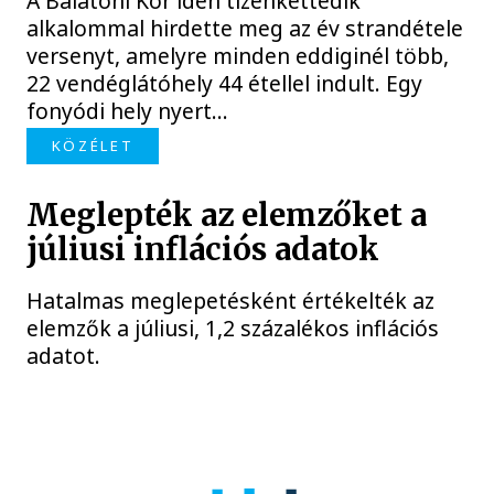
A Balatoni Kör idén tizenkettedik
alkalommal hirdette meg az év strandétele
versenyt, amelyre minden eddiginél több,
22 vendéglátóhely 44 étellel indult. Egy
fonyódi hely nyert...
KÖZÉLET
Meglepték az elemzőket a
júliusi inflációs adatok
Hatalmas meglepetésként értékelték az
elemzők a júliusi, 1,2 százalékos inflációs
adatot.