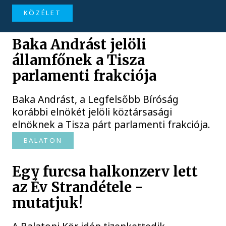
KÖZÉLET
Baka Andrást jelöli
államfőnek a Tisza
parlamenti frakciója
Baka Andrást, a Legfelsőbb Bíróság
korábbi elnökét jelöli köztársasági
elnöknek a Tisza párt parlamenti frakciója.
BALATON
Egy furcsa halkonzerv lett
az Év Strandétele -
mutatjuk!