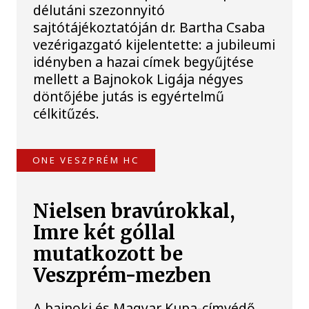
délutáni szezonnyitó
sajtótájékoztatóján dr. Bartha Csaba
vezérigazgató kijelentette: a jubileumi
idényben a hazai címek begyűjtése
mellett a Bajnokok Ligája négyes
döntőjébe jutás is egyértelmű
célkitűzés.
ONE VESZPRÉM HC
Nielsen bravúrokkal,
Imre két góllal
mutatkozott be
Veszprém-mezben
A bajnoki és Magyar Kupa-címvédő