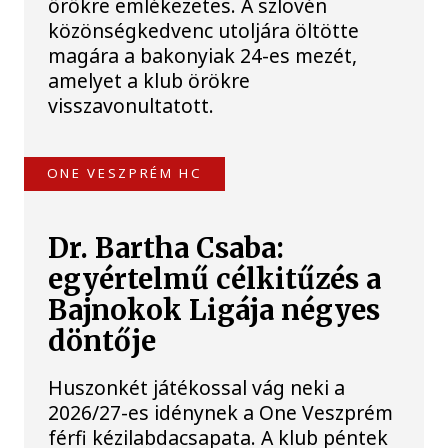
örökre emlékezetes. A szlovén
közönségkedvenc utoljára öltötte
magára a bakonyiak 24-es mezét,
amelyet a klub örökre
visszavonultatott.
ONE VESZPRÉM HC
Dr. Bartha Csaba:
egyértelmű célkitűzés a
Bajnokok Ligája négyes
döntője
Huszonkét játékossal vág neki a
2026/27-es idénynek a One Veszprém
férfi kézilabdacsapata. A klub péntek