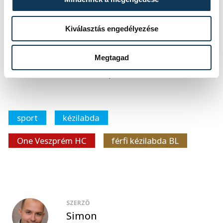
immár Veszprémben.
Kiválasztás engedélyezése
Nyilatkozatok
Megtagad
forrása: handballveszprem.hu
sport
kézilabda
One Veszprém HC
férfi kézilabda BL
SZERZŐ
Simon