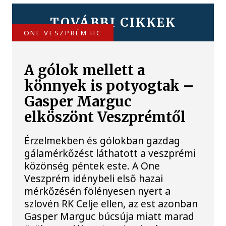
TOVÁBBI CIKKEK
ONE VESZPRÉM HC
A gólok mellett a
könnyek is potyogtak –
Gasper Marguc
elköszönt Veszprémtől
Érzelmekben és gólokban gazdag
gálamérkőzést láthatott a veszprémi
közönség péntek este. A One
Veszprém idénybeli első hazai
mérkőzésén fölényesen nyert a
szlovén RK Celje ellen, az est azonban
Gasper Marguc búcsúja miatt marad