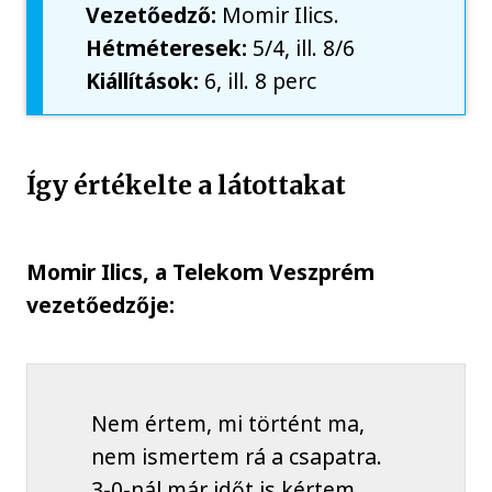
Vezetőedző:
Momir Ilics.
Hétméteresek:
5/4, ill. 8/6
Kiállítások:
6, ill. 8 perc
Így értékelte a látottakat
Momir Ilics, a Telekom Veszprém
vezetőedzője:
Nem értem, mi történt ma,
nem ismertem rá a csapatra.
3-0-nál már időt is kértem,