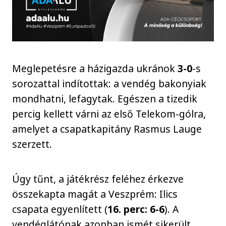
Meglepetésre a házigazda ukránok
3-0
-s
sorozattal indítottak: a vendég bakonyiak
mondhatni, lefagytak. Egészen a tizedik
percig kellett várni az első Telekom-gólra,
amelyet a csapatkapitány Rasmus Lauge
szerzett.
Úgy tűnt, a játékrész feléhez érkezve
összekapta magát a Veszprém: Ilics
csapata egyenlített (
16. perc: 6-6
). A
vendéglátónak azonban ismét sikerült