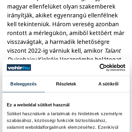
magyar ellenfelüket olyan szakemberek
irányítják, akiket egyenrangú ellenfélnek
kell tekinteniük. Három vereség azonban
rontott a mérlegükön, amiből kettőért már
visszavágtak, a harmadik lehetőségre
viszont 2022-ig várniuk kell, amikor
Talant
Dujsebajev
Kielcéje Veszprémbe belátogat.
Beleegyezés
Részletek
A sütikről
Nem akarok túl szigorú lenni,
de az első félévi
Ez a weboldal sütiket használ
teljesítményünkre csak egy
Sütiket használunk a tartalmak és hirdetések személyre
jó közepest tudok adni,
szabásához, közösségi funkciók biztosításához,
amiből csütörtökön este
valamint weboldalforgalmunk elemzéséhez. Ezenkívül