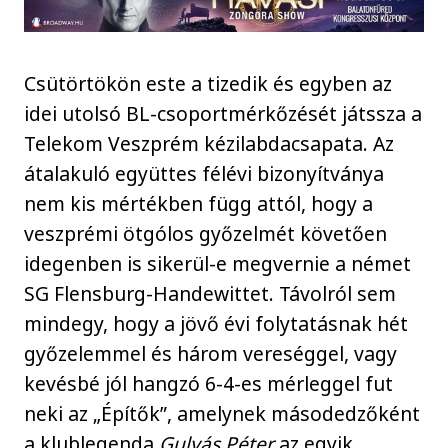
Csütörtökön este a tizedik és egyben az
idei utolsó BL-csoportmérkőzését játssza a
Telekom Veszprém kézilabdacsapata. Az
átalakuló együttes félévi bizonyítványa
nem kis mértékben függ attól, hogy a
veszprémi ötgólos győzelmét követően
idegenben is sikerül-e megvernie a német
SG Flensburg-Handewittet. Távolról sem
mindegy, hogy a jövő évi folytatásnak hét
győzelemmel és három vereséggel, vagy
kevésbé jól hangzó 6-4-es mérleggel fut
neki az „Építők”, amelynek másodedzőként
a klublegenda
Gulyás Péter
az egyik