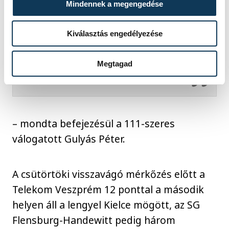
Mindennek a megengedése
bizonyítaniuk, mert a mi
szakmánk sem a teljes
Kiválasztás engedélyezése
biztonságról szól, ha nem
megy a szekér, akkor nekünk
Megtagad
kell megtolni
– mondta befejezésül a 111-szeres
válogatott Gulyás Péter.
A csütörtöki visszavágó mérkőzés előtt a
Telekom Veszprém 12 ponttal a második
helyen áll a lengyel Kielce mögött, az SG
Flensburg-Handewitt pedig három