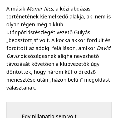
A másik
Momir Ilics
, a kézilabdázás
történetének kiemelkedő alakja, aki nem is
olyan régen még a klub
utánpótlásrészlegét vezető Gulyás
„beosztottja” volt. A kocka akkor fordult és
fordított az addigi felálláson, amikor
David
Davis
dicsőségesnek aligha nevezhető
távozását követően a klubvezetők úgy
döntöttek, hogy három külföldi edző
menesztése után „házon belüli” megoldást
választanak.
Egy pillanatig sem volt