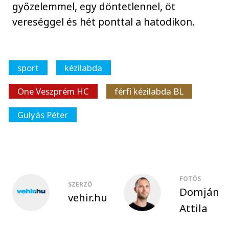
győzelemmel, egy döntetlennel, öt
vereséggel és hét ponttal a hatodikon.
sport
kézilabda
One Veszprém HC
férfi kézilabda BL
Gulyás Péter
FOTÓS
SZERZŐ
Domján
vehir.hu
Attila