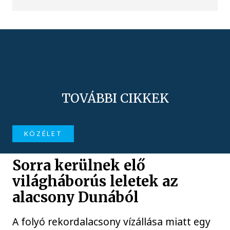
TOVÁBBI CIKKEK
KÖZÉLET
Sorra kerülnek elő
világháborús leletek az
alacsony Dunából
A folyó rekordalacsony vízállása miatt egy