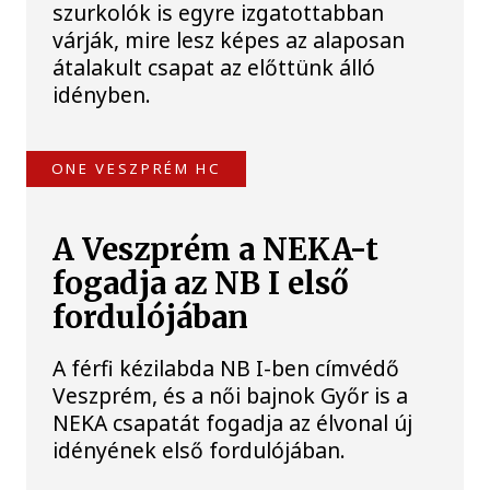
szurkolók is egyre izgatottabban
várják, mire lesz képes az alaposan
átalakult csapat az előttünk álló
idényben.
ONE VESZPRÉM HC
A Veszprém a NEKA-t
fogadja az NB I első
fordulójában
A férfi kézilabda NB I-ben címvédő
Veszprém, és a női bajnok Győr is a
NEKA csapatát fogadja az élvonal új
idényének első fordulójában.