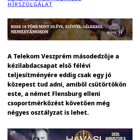
HÍRSZOLGÁLAT
A Telekom Veszprém másodedzője a
kézilabdacsapat első félévi
teljesítményére eddig csak egy jó
közepest tud adni, amiből csütörtökön
este, a német Flensburg elleni
csoportmérkőzést követően még
négyes osztályzat is lehet.