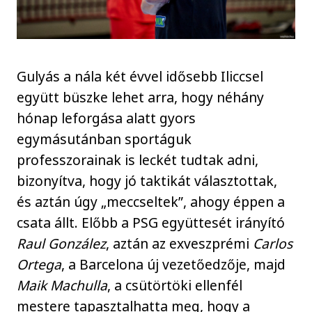
Gulyás a nála két évvel idősebb Iliccsel
együtt büszke lehet arra, hogy néhány
hónap leforgása alatt gyors
egymásutánban sportáguk
professzorainak is leckét tudtak adni,
bizonyítva, hogy jó taktikát választottak,
és aztán úgy „meccseltek”, ahogy éppen a
csata állt. Előbb a PSG együttesét irányító
Raul González
, aztán az exveszprémi
Carlos
Ortega
, a Barcelona új vezetőedzője, majd
Maik Machulla
, a csütörtöki ellenfél
mestere tapasztalhatta meg, hogy a