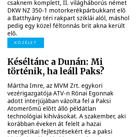
csaknem komplett, II. világháborús német
DKW NZ 350-1 motorkerékpárbukkant elő
a Batthyány téri rakpart sziklái alól, máshol
pedig egy közel féltonnás brit akna került
elő.
KÖZÉLET
Késéltánc a Dunán: Mi
történik, ha leáll Paks?
Mártha Imre, az MVM Zrt. egykori
vezérigazgatója ATV-n Rónai Egonnak
adott interjújában vázolta fel a Paksi
Atomerőmű előtt álló példátlan
technológiai kihívásokat. A szakember, aki
korábban éveken át felelt a hazai
energetikai fejlesztésekért és a paksi