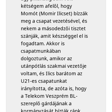
kétségem afelől, hogy
Momót (Momir Ilicset) bízzák
meg a csapat vezetésével, és
nekem a másodedzői tisztet
szánják, amit készséggel el is
fogadtam. Akkor is
csapatmunkában
dolgoztunk, amikor az
utánpótlás szakmai vezetője
voltam, és Ilics barátom az
U21-es csapatunkat
irányította, de azóta is, hogy
a Telekom Veszprém BL-
szereplő gárdájának a
kormányzását bízták ránk.