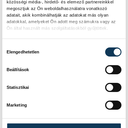
még négyes is lehet. Ebben
közösségi média-, hirdető- és elemező partnereinkkel
megosztjuk az Ön weboldalhasználatra vonatkozó
az is benne van, hogy
adatait, akik kombinálhatják az adatokat más olyan
bemutatkozásunk előtt hat
adatokkal, amelyeket Ön adott meg számukra vagy az
légiós is távozott
Ön által használt más szolgáltatásokból gyűjtöttek.
Veszprémből, most pedig
azon dolgozunk, hogy a
Hozzájárulás kiválasztása
Elengedhetetlen
tehetséges fiataljaink minél
több játéklehetőséghez
Beállítások
juthassanak, edződjenek,
mert ők a jövő emberei. Mi
Statisztikai
ketten Momóval pedig
tisztában vagyunk azzal,
hogy az edzőknek is
Marketing
kapaszkodniuk kell és
mérkőzésről mérkőzésre