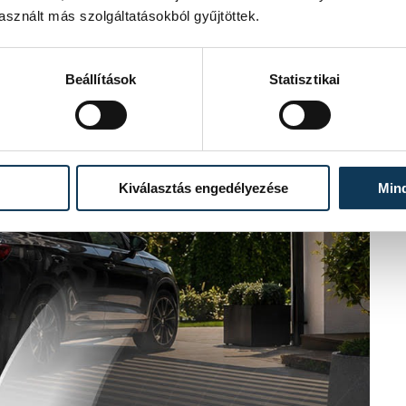
sznált más szolgáltatásokból gyűjtöttek.
Beállítások
Statisztikai
Kiválasztás engedélyezése
Min