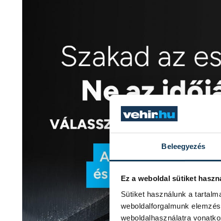
Beleegyezés
Ez a weboldal sütiket haszn
Sütiket használunk a tartal
weboldalforgalmunk elemzésé
weboldalhasználatra vonatko