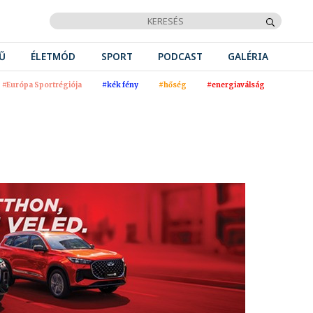
Ű
ÉLETMÓD
SPORT
PODCAST
GALÉRIA
#Európa Sportrégiója
#kék fény
#hőség
#energiaválság
N