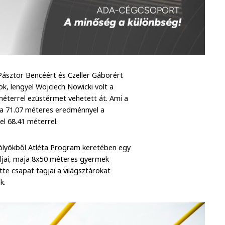
Pásztor Bencéért és Czeller Gáborért
k, lengyel Wojciech Nowicki volt a
méterrel ezüstérmet vehetett át. Ami a
va 71.07 méteres eredménnyel a
el 68.41 méterrel.
ölyökből Atléta Program keretében egy
taljai, maja 8x50 méteres gyermek
te csapat tagjai a világsztárokat
k.