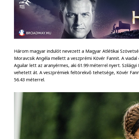
Három magyar indulót nevezett a Magyar Atlétikai Szövetség 
Moravcsik Angéla mellett a veszprémi Kövér Fannit. A viada
Aguilar lett az aranyérmes, aki 61.99 méterrel nyert. Szilág
vehetett át. A veszprémiek feltörekvő tehetsége, Kövér Fann
56.43 méterrel.