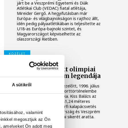
járt be a Veszprémi Egyetemi és Diák
Atlétikai Club (VEDAC) fiatal atlétája,
Mireider Gergő. A hegyifutásban már
Európa- és világbajnokságon is rajthoz állt,
idén pedig pályaatlétikában is teljesítette az
U18-as Európa-bajnoki szintet, és
Magyarországot képviselhette az
olaszországi Rietiben.
KÖZÉLET
Harminc éve lett olimpiai
bajnok Veszprém legendája
A sütikről
Pontosan harminc évvel ezelőtt, 1996. július
28-án írta be magát a sporttörténelembe
Veszprém olimpiai bajnoka. Kiss Balázs az
atlantai nyári játékokon 81,24 méteres
dobással megnyerte a férfi kalapácsvetés
döntőjét, ezzel Magyarország és Veszprém
tosításához, valamint
egyik legnagyobb atlétikai sikerét aratta.
einkkel megosztjuk az Ön
l, amelyeket Ön adott meg