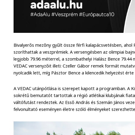
Bivalyerős mezőny gyűlt össze férfi kalapácsvetésben, ahol 
szoríthattak a veszprémiek. A versengésben az olimpiai bajno
legjobb 79.96 méterrel, a szombathelyi Halász Bence 79.44 
VEDAC versenyzőit illeti: Czeller Gábor remek formát mutat
nyolcadik lett, míg Pásztor Bence a kilencedik helyezést érte 
A VEDAC utánpótlása is szerepet kapott a programban. A K
sokrétű bemutatót tartottak a régió atlétikai klubjának fia
váltófutást rendeztek. Az Esső András és Szemán János vezet
felvonultató eseményen életre szóló élményeket szerezhette