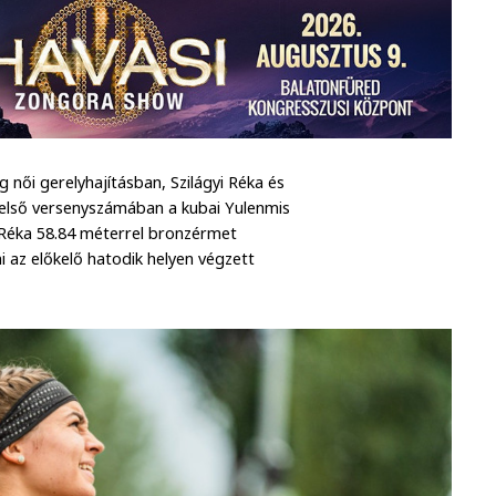
női gerelyhajításban, Szilágyi Réka és
l első versenyszámában a kubai Yulenmis
yi Réka 58.84 méterrel bronzérmet
i az előkelő hatodik helyen végzett