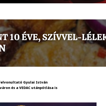
felvonultató Gyulai István
váron és a VEDAC utánpótlása is