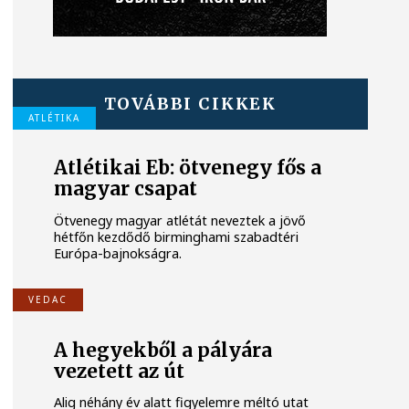
TOVÁBBI CIKKEK
ATLÉTIKA
Atlétikai Eb: ötvenegy fős a
magyar csapat
Ötvenegy magyar atlétát neveztek a jövő
hétfőn kezdődő birminghami szabadtéri
Európa-bajnokságra.
VEDAC
A hegyekből a pályára
vezetett az út
Alig néhány év alatt figyelemre méltó utat