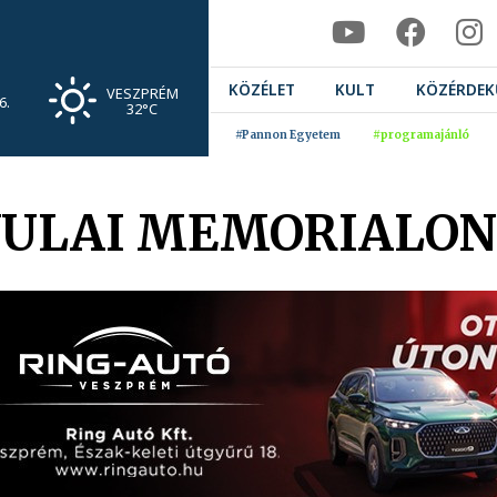
KÖZÉLET
KULT
KÖZÉRDEK
VESZPRÉM
6.
32°C
#Pannon Egyetem
#programajánló
YULAI MEMORIALO