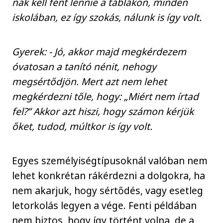
nak kell fent lennie a táblákon, minden
iskolában, ez így szokás, nálunk is így volt.
Gyerek: - Jó, akkor majd megkérdezem
óvatosan a tanító nénit, nehogy
megsértődjön. Mert azt nem lehet
megkérdezni tőle, hogy: „Miért nem írtad
fel?” Akkor azt hiszi, hogy számon kérjük
őket, tudod, múltkor is így volt.
Egyes személyiségtípusoknál valóban nem
lehet konkrétan rákérdezni a dolgokra, ha
nem akarjuk, hogy sértődés, vagy esetleg
letorkolás legyen a vége. Fenti példában
nem biztos, hogy így történt volna, de a