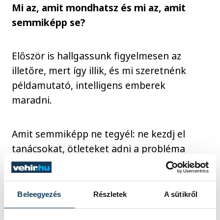
Mi az, amit mondhatsz és mi az, amit
semmiképp se?
Először is hallgassunk figyelmesen az
illetőre, mert így illik, és mi szeretnénk
példamutató, intelligens emberek
maradni.
Amit semmiképp ne tegyél: ne kezdj el
tanácsokat, ötleteket adni a probléma
megoldásához (kivéve persze, ha esetleg
maga kéri ezt). Azt fogja hinni, hogy nem
érted meg őt és a nehézségeit, ezért még
Beleegyezés
Részletek
A sütikről
jobban elmerül az önsajnálatban, folytatja