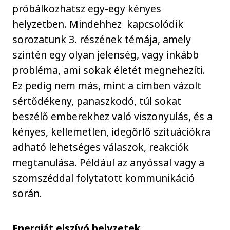
próbálkozhatsz egy-egy kényes
helyzetben. Mindehhez kapcsolódik
sorozatunk 3. részének témája, amely
szintén egy olyan jelenség, vagy inkább
probléma, ami sokak életét megnehezíti.
Ez pedig nem más, mint a címben vázolt
sértődékeny, panaszkodó, túl sokat
beszélő emberekhez való viszonyulás, és a
kényes, kellemetlen, idegőrlő szituációkra
adható lehetséges válaszok, reakciók
megtanulása. Például az anyóssal vagy a
szomszéddal folytatott kommunikáció
során.
Energiát elszívó helyzetek