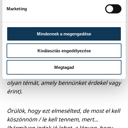
De jó, hogy erről beszélünk, most jut
szembe, hogy…
Marketing
Köszönöm, hogy eszembe juttattad ezt,
Mindennek a megengedése
nekem is meg kell néznem /fel kell hívnom /
beszélnem kell egy... stb.
Kiválasztás engedélyezése
Értem, amit mondasz. És arról mi a
Megtagad
véleményed, hogy... (itt említsünk meg egy
olyan témát, amely bennünket érdekel vagy
érint).
Örülök, hogy ezt elmesélted, de most el kell
köszönnöm / le kell tennem, mert…
(bármilyen indok jó lehet, a lényeg, hogy