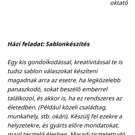
oktató
Házi feladat: Sablonkészítés
Egy kis gondolkodással, kreativitással te is
tudsz sablon válaszokat készíteni
magadnak arra az esetre, ha legközelebb
panaszkodó, sokat beszélő emberrel
találkozol, és akkor is, ha ez rendszeres az
életedben. (Például közeli családtag,
munkahely, stb. okán). Készülj fel ezekre a
helyzetekre, és gyárts előre mondatokat,
majd teszteld élesben. Maradj tisztelettudó,