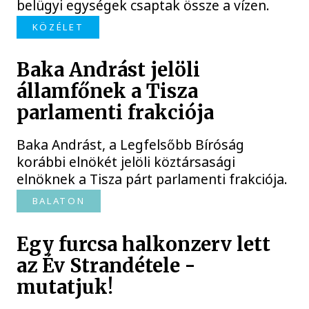
belügyi egységek csaptak össze a vízen.
KÖZÉLET
Baka Andrást jelöli
államfőnek a Tisza
parlamenti frakciója
Baka Andrást, a Legfelsőbb Bíróság
korábbi elnökét jelöli köztársasági
elnöknek a Tisza párt parlamenti frakciója.
BALATON
Egy furcsa halkonzerv lett
az Év Strandétele -
mutatjuk!