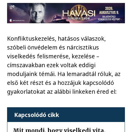
Konfliktuskezelés, hatásos válaszok,
szóbeli önvédelem és nárcisztikus
viselkedés felismerése, kezelése –
címszavakban ezek voltak eddigi
moduljaink témái. Ha lemaradtál róluk, az
első két részt és a hozzájuk kapcsolódó
gyakorlatokat az alábbi linkeken éred el:
Kapcsolódó cikk
Mit mondj, hogy viselkedj vita,