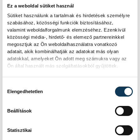
a panaszkodást, esetleg meg is sértődik.
Ez a weboldal sütiket használ
Mondd inkább ezt helyette:
Sütiket használunk a tartalmak és hirdetések személyre
szabásához, közösségi funkciók biztosításához,
valamint weboldalforgalmunk elemzéséhez. Ezenkívül
Én úgy tudom / azt hallottam, hogy... és
közösségi média-, hirdető- és elemező partnereinkkel
mondd el a saját tapasztalataid.
megosztjuk az Ön weboldalhasználatra vonatkozó
adatait, akik kombinálhatják az adatokat más olyan
adatokkal, amelyeket Ön adott meg számukra vagy az
Egy lehetséges trükk, egyben jobb
Ön által használt más szolgáltatásokból gyűjtöttek.
megoldás, ha megpróbálod más témára
terelni a beszélgetést. Ehhez meg kell
Hozzájárulás kiválasztása
várnod, amíg levegővételnyi szünetet tart,
Elengedhetetlen
esetleg kérdést tesz fel neked. Ilyenkor
gyorsan ragadd magadhoz a szót, és
Beállítások
jelents ki valami hasonlót:
Statisztikai