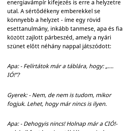
energiavámpír kifejezés is erre a helyzetre
utal. A sértődékeny emberekkel se
könnyebb a helyzet - íme egy rövid
esettanulmány, inkább tanmese, apa és fia
között zajlott párbeszéd, amely a nyári
szünet előtt néhány nappal játszódott:
Apa: - Felírtátok már a táblára, hogy: „….
IÓ!”?
Gyerek: - Nem, de nem is tudom, mikor
fogjuk. Lehet, hogy már nincs is ilyen.
Apa: - Dehogyis nincs! Holnap már a CIÓ!-