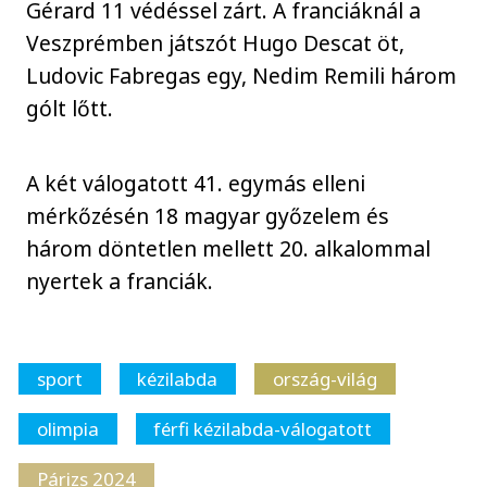
Gérard 11 védéssel zárt. A franciáknál a
Veszprémben játszót Hugo Descat öt,
Ludovic Fabregas egy, Nedim Remili három
gólt lőtt.
A két válogatott 41. egymás elleni
mérkőzésén 18 magyar győzelem és
három döntetlen mellett 20. alkalommal
nyertek a franciák.
sport
kézilabda
ország-világ
olimpia
férfi kézilabda-válogatott
Párizs 2024