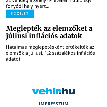
22 vendéglátóhely 44 étellel indult. Egy
fonyódi hely nyert...
KÖZÉLET
Meglepték az elemzőket a
júliusi inflációs adatok
Hatalmas meglepetésként értékelték az
elemzők a júliusi, 1,2 százalékos inflációs
adatot.
IMPRESSZUM