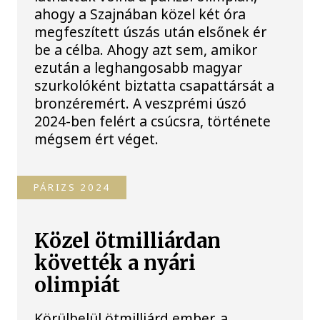
ahogy a Szajnában közel két óra
megfeszített úszás után elsőnek ér
be a célba. Ahogy azt sem, amikor
ezután a leghangosabb magyar
szurkolóként biztatta csapattársát a
bronzéremért. A veszprémi úszó
2024-ben felért a csúcsra, története
mégsem ért véget.
PÁRIZS 2024
Közel ötmilliárdan
követték a nyári
olimpiát
Körülbelül ötmilliárd ember, a