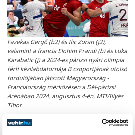
Fazekas Gergő (b2) és Ilic Zoran (j2),
valamint a francia Elohim Prandi (b) és Luka
Karabatic (j) a 2024-es párizsi nyári olimpia
férfi kézilabdatornája B csoportjának utolsó
fordulójában játszott Magyarország -
Franciaország mérkőzésen a Dél-párizsi
Arénában 2024. augusztus 4-én. MTI/Illyés
Tibor
Amíg a csapatok pihentek, az eddigi
találkozókhoz hasonlóan nagy show-t