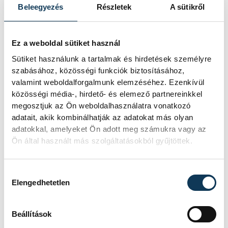
Beleegyezés
Részletek
A sütikről
rendeztek a szervezők, a betétprogramok
mellett is folyamatosan szólt a zene és
gyakorlatilag megállás nélkül tapsolt és
Ez a weboldal sütiket használ
énekelt a közönség.
Sütiket használunk a tartalmak és hirdetések személyre
szabásához, közösségi funkciók biztosításához,
valamint weboldalforgalmunk elemzéséhez. Ezenkívül
A második játékrész elején Ancsin és Bodó
közösségi média-, hirdető- és elemező partnereinkkel
megosztjuk az Ön weboldalhasználatra vonatkozó
átlövését is blokkolták a franciák, közben
adatait, akik kombinálhatják az adatokat más olyan
pedig Mikler védett, de aztán Bodó újabb
adatokkal, amelyeket Ön adott meg számukra vagy az
lökete már pontos volt. Felpörgött a
Ön által használt más szolgáltatásokból gyűjtöttek.
mérkőzés, mindkét oldalon jöttek a gólok,
a nagyon egységes és szívósan küzdő
Hozzájárulás kiválasztása
Elengedhetetlen
magyar csapat pedig 13-14-nél egy gólra
zárkózott fel. Egy perrcel később viszont
Beállítások
már megint három találat volt a