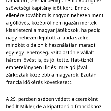
támadott, 2-6-nál pedig Chema Rodríguez
szövetségi kapitány időt kért. Ennek
ellenére továbbra is nagyon nehezen ment
a góllövés, középről nem igazán mertek
kísérletezni a magyar játékosok, ha pedig
nagy nehezen lejutott a labda szélre,
mindkét oldalon kihasználatlan maradt
egy-egy lehetőség. Szita aztán elvállalt
három lövést is, és jól tette. Hat-tíznél
emberelőnyben Ilic és Imre góljával
zárkóztak közelebb a magyarok. Ezután
francia időkérés következett.
A 29. percben szépen védett a csereként
beállt Mikler, de a kipattanó a franciákhoz