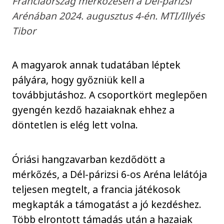
Franciaország mérkőzésen a Dél-párizsi
Arénában 2024. augusztus 4-én. MTI/Illyés
Tibor
A magyarok annak tudatában léptek
pályára, hogy győzniük kell a
továbbjutáshoz. A csoportkört meglepően
gyengén kezdő hazaiaknak ehhez a
döntetlen is elég lett volna.
Óriási hangzavarban kezdődött a
mérkőzés, a Dél-párizsi 6-os Aréna lelátója
teljesen megtelt, a francia játékosok
megkapták a támogatást a jó kezdéshez.
Több elrontott támadás után a hazaiak