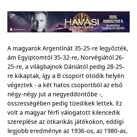
A magyarok Argentínát 35-25-re legyőzték,
ám Egyiptomtól 35-32-re, Norvégiától 26-
25-re, a világbajnok Dániától pedig 28-25-
re kikaptak, így a B csoport ötödik helyén
végeztek - a két hatos csoportból az első
négy-négy jut a negyeddöntőbe -,
összességében pedig tizedikek lettek. Ez
volt a magyar férfi válogatott kilencedik
szereplése az ötkarikás játékokon, eddigi
legjobb eredménye az 1936-os, az 1980-as,