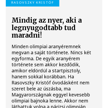
RASOVSZKY KRISTÓF
Mindig az nyer, aki a
legnyugodtabb tud
maradni!
Minden olimpiai aranyéremnek
megvan a saját története. Nincs két
egyforma. De egyik aranyérem
története sem akkor kezdődik,
amikor eldördül a startpisztoly,
hanem sokkal korábban. Ha
Rasovszky Kristóf óvodásként nem
szeret bele az úszásba, ma
Magyarországnak eggyel kevesebb
olimpiai bajnoka lenne. Akkor nem
láthattuk volna a párizsi olimpián,