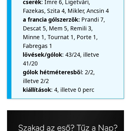
cserék
: Imre 6, Ligetvári,
Fazekas, Szita 4, Mikler, Ancsin 4
a francia gólszerzők:
Prandi 7,
Descat 5, Mem 5, Remili 3,
Minne 1, Tournat 1, Porte 1,
Fabregas 1
lövések/gólok
: 43/24, illetve
41/20
gólok hétméteresbő
l: 2/2,
illetve 2/2
kiállítások
: 4, illetve 0 perc