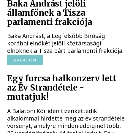
Baka Andrást jelöli
államfőnek a Tisza
parlamenti frakciója
Baka Andrást, a Legfelsőbb Bíróság
korábbi elnökét jelöli köztársasági
elnöknek a Tisza párt parlamenti frakciója.
BALATON
Egy furcsa halkonzerv lett
az Év Strandétele -
mutatjuk!
A Balatoni Kör idén tizenkettedik
alkalommal hirdette meg az év strandétele
versenyt, amelyre minden eddiginél több,