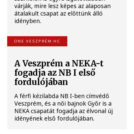
várják, mire lesz képes az alaposan
átalakult csapat az előttünk álló
idényben.
ONE VESZPRÉM HC
A Veszprém a NEKA-t
fogadja az NB I első
fordulójában
A férfi kézilabda NB I-ben címvédő
Veszprém, és a női bajnok Győr is a
NEKA csapatát fogadja az élvonal új
idényének első fordulójában.