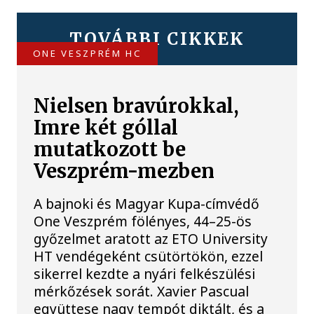
TOVÁBBI CIKKEK
ONE VESZPRÉM HC
Nielsen bravúrokkal,
Imre két góllal
mutatkozott be
Veszprém-mezben
A bajnoki és Magyar Kupa-címvédő
One Veszprém fölényes, 44–25-ös
győzelmet aratott az ETO University
HT vendégeként csütörtökön, ezzel
sikerrel kezdte a nyári felkészülési
mérkőzések sorát. Xavier Pascual
együttese nagy tempót diktált, és a