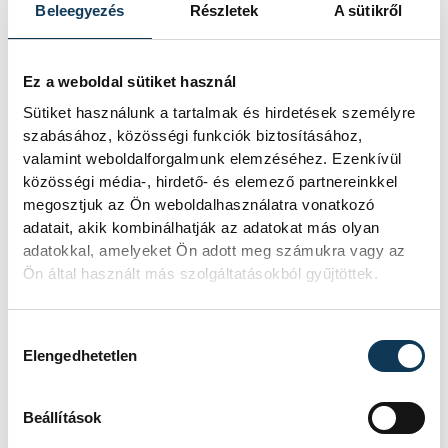
Beleegyezés
Részletek
A sütikről
Ez a weboldal sütiket használ
Voltak más opciók is,
Sütiket használunk a tartalmak és hirdetések személyre
neveket nem szeretnék
szabásához, közösségi funkciók biztosításához,
mondani. Nem is zárom ki,
valamint weboldalforgalmunk elemzéséhez. Ezenkívül
hogy esetlegesen még egy
közösségi média-, hirdető- és elemező partnereinkkel
megosztjuk az Ön weboldalhasználatra vonatkozó
játékosra szükségünk lesz,
adatait, akik kombinálhatják az adatokat más olyan
hiszen az alapkoncepciónk az
adatokkal, amelyeket Ön adott meg számukra vagy az
volt, hogy sérülés nélkül is
Ön által használt más szolgáltatásokból gyűjtöttek.
szerettünk volna játékost
igazolni
Hozzájárulás kiválasztása
Elengedhetetlen
Beállítások
– nyilatkozta a sportigazgató, aki amondó,