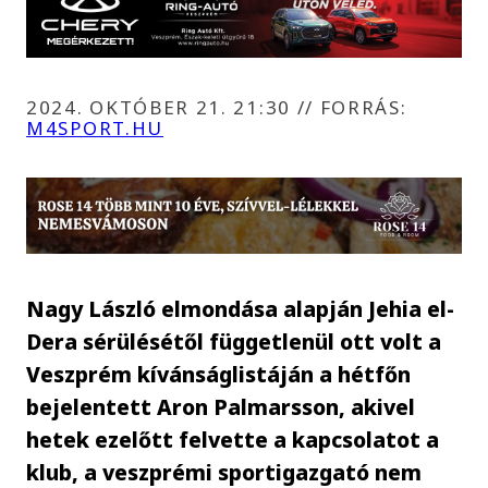
2024. OKTÓBER 21. 21:30
//
FORRÁS:
M4SPORT.HU
Nagy László elmondása alapján Jehia el-
Dera sérülésétől függetlenül ott volt a
Veszprém kívánságlistáján a hétfőn
bejelentett Aron Palmarsson, akivel
hetek ezelőtt felvette a kapcsolatot a
klub, a veszprémi sportigazgató nem