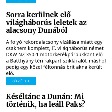
Sorra kerülnek elő
világháborús leletek az
alacsony Dunából
A folyó rekordalacsony vízállása miatt egy
csaknem komplett, II. világháborús német
DKW NZ 350-1 motorkerékpárbukkant elő
a Batthyány téri rakpart sziklái alól, máshol
pedig egy közel féltonnás brit akna került
elő.
KÖZÉLET
Késéltánc a Dunán: Mi
történik, ha leáll Paks?