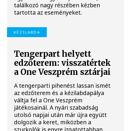
találkozó nagy részében kézben
tartotta az eseményeket.
KÉZILABDA
Tengerpart helyett
edzőterem: visszatértek
a One Veszprém sztárjai
A tengerparti pihenést lassan ismét
az edzőterem és a kézilabdapálya
váltja fel a One Veszprém
játékosainál. A nyári szabadság
utolsó napjai után már újra együtt
dolgozik a keret, miközben a
szurkolók is egyre izgatottabban