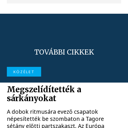
TOVÁBBI CIKKEK
KÖZÉLET
Megszelídítették a
sárkányokat
A dobok ritmusára evező csapatok
népesítették be szombaton a Tagore
sétány előtti partszakaszt. Az Európa