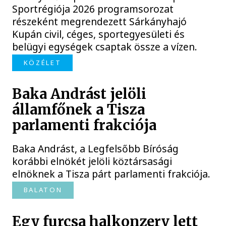
Sportrégiója 2026 programsorozat
részeként megrendezett Sárkányhajó
Kupán civil, céges, sportegyesületi és
belügyi egységek csaptak össze a vízen.
KÖZÉLET
Baka Andrást jelöli
államfőnek a Tisza
parlamenti frakciója
Baka Andrást, a Legfelsőbb Bíróság
korábbi elnökét jelöli köztársasági
elnöknek a Tisza párt parlamenti frakciója.
BALATON
Egy furcsa halkonzerv lett