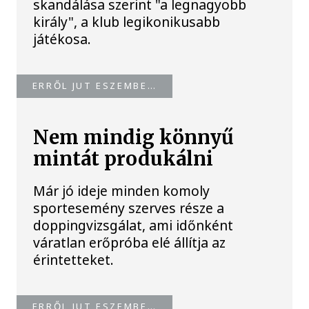
skandálása szerint "a legnagyobb
király", a klub legikonikusabb
játékosa.
ERRŐL JUT ESZEMBE…
Nem mindig könnyű
mintát produkálni
Már jó ideje minden komoly
sportesemény szerves része a
doppingvizsgálat, ami időnként
váratlan erőpróba elé állítja az
érintetteket.
ERRŐL JUT ESZEMBE…