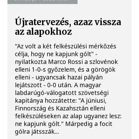
Újratervezés, azaz vissza
az alapokhoz
"Az volt a két felkészülési mérkőzés
célja, hogy ne kapjunk gólt" -
nyilatkozta Marco Rossi a szlovénok
elleni 1-0-s győzelem, és a görögök
elleni - ugyancsak hazai pályán
lejátszott - 0-0 után. A magyar
labdarúgó-válogatott szövetségi
kapitánya hozzátette: "A júniusi,
Finnország és Kazahsztán elleni
felkészüléseken az alap ugyanez lesz:
ne kapjunk gólt." Márpedig a focit
gólra játsszák...