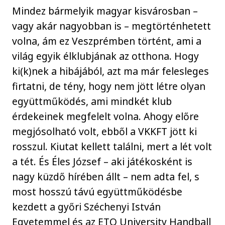
Mindez bármelyik magyar kisvárosban –
vagy akár nagyobban is – megtörténhetett
volna, ám ez Veszprémben történt, ami a
világ egyik élklubjának az otthona. Hogy
ki(k)nek a hibájából, azt ma már felesleges
firtatni, de tény, hogy nem jött létre olyan
együttműködés, ami mindkét klub
érdekeinek megfelelt volna. Ahogy előre
megjósolható volt, ebből a VKKFT jött ki
rosszul. Kiutat kellett találni, mert a lét volt
a tét. És Éles József – aki játékosként is
nagy küzdő hírében állt – nem adta fel, s
most hosszú távú együttműködésbe
kezdett a győri Széchenyi István
Egyetemmel és az ETO University Handball