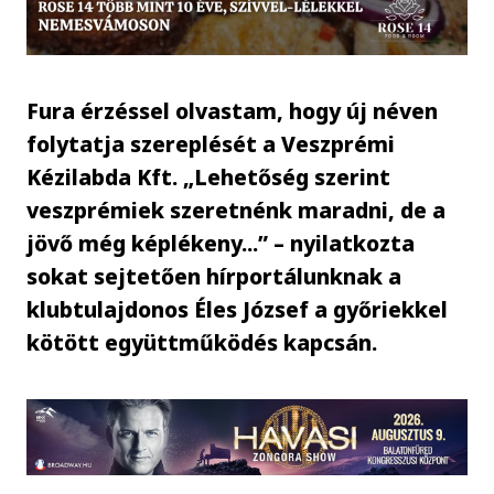
Fura érzéssel olvastam, hogy új néven
folytatja szereplését a Veszprémi
Kézilabda Kft. „Lehetőség szerint
veszprémiek szeretnénk maradni, de a
jövő még képlékeny...” – nyilatkozta
sokat sejtetően hírportálunknak a
klubtulajdonos Éles József a győriekkel
kötött együttműködés kapcsán.