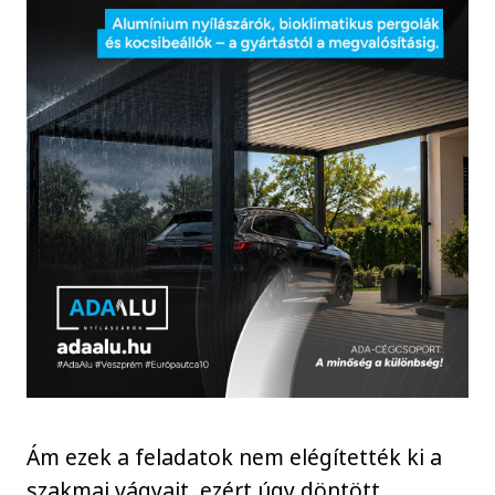
Ám ezek a feladatok nem elégítették ki a
szakmai vágyait, ezért úgy döntött,