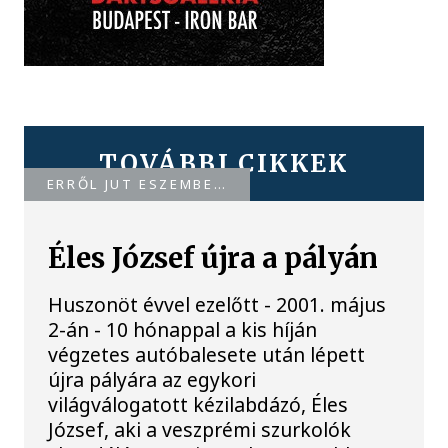
TOVÁBBI CIKKEK
ERRŐL JUT ESZEMBE…
Éles József újra a pályán
Huszonöt évvel ezelőtt - 2001. május
2-án - 10 hónappal a kis híján
végzetes autóbalesete után lépett
újra pályára az egykori
világválogatott kézilabdázó, Éles
József, aki a veszprémi szurkolók