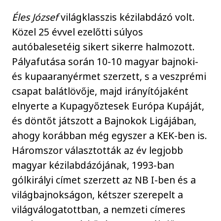
Éles József
világklasszis kézilabdázó volt.
Közel 25 évvel ezelőtti súlyos
autóbalesetéig sikert sikerre halmozott.
Pályafutása során 10-10 magyar bajnoki-
és kupaaranyérmet szerzett, s a veszprémi
csapat balátlövője, majd irányítójaként
elnyerte a Kupagyőztesek Európa Kupáját,
és döntőt játszott a Bajnokok Ligájában,
ahogy korábban még egyszer a KEK-ben is.
Háromszor választották az év legjobb
magyar kézilabdázójának, 1993-ban
gólkirályi címet szerzett az NB I-ben és a
világbajnokságon, kétszer szerepelt a
világválogatottban, a nemzeti címeres