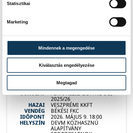
Statisztikai
István
Marketing
Események
Mindennek a megengedése
KORÁBBI ESEMÉNYEK BETÖLTÉSE
Kiválasztás engedélyezése
Megtagad
SOROZAT
FÉRFI KÉZILABDA NB I/B,
2025/26
HAZAI
VESZPRÉMI KKFT
VENDÉG
BÉKÉSI FKC
IDŐPONT
2026. MÁJUS 9. 18:00
HELYSZÍN
DEVM KÖZHASZNÚ
ALAPÍTVÁNY