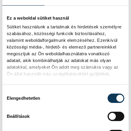
döntéssel Mosonmagyaróvárra
telepítették az együttest. Nem lepne meg,
Ez a weboldal sütiket használ
ha idővel valami hasonló történne a VKKFT-
Sütiket használunk a tartalmak és hirdetések személyre
vel is...
szabásához, közösségi funkciók biztosításához,
valamint weboldalforgalmunk elemzéséhez. Ezenkívül
közösségi média-, hirdető- és elemező partnereinkkel
megosztjuk az Ön weboldalhasználatra vonatkozó
sport
kézilabda
Veszprémi KKFT
adatait, akik kombinálhatják az adatokat más olyan
adatokkal, amelyeket Ön adott meg számukra vagy az
Erről jut eszembe…
jegyzet
Ön által használt más szolgáltatásokból gyűjtöttek.
Éles József
Hozzájárulás kiválasztása
Elengedhetetlen
Beállítások
SZERZŐ
Darcsi