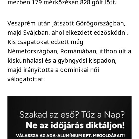
mezben 179 mérkőzésen 828 gólt lőtt.
Veszprém után játszott Görögországban,
majd Svájcban, ahol elkezdett edzősködni.
Kis csapatokat edzett még
Németországban, Romániában, itthon ült a
kiskunhalasi és a gyöngyösi kispadon,
majd irányította a dominikai női
válogatottat.