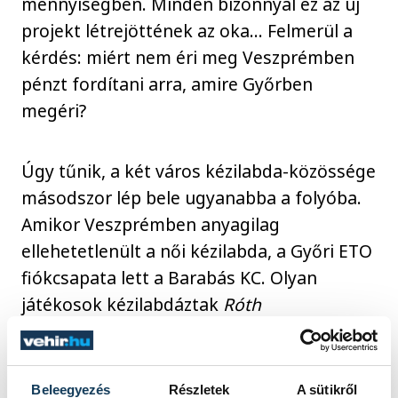
mennyiségben. Minden bizonnyal ez az új
projekt létrejöttének az oka... Felmerül a
kérdés: miért nem éri meg Veszprémben
pénzt fordítani arra, amire Győrben
megéri?
Úgy tűnik, a két város kézilabda-közössége
másodszor lép bele ugyanabba a folyóba.
Amikor Veszprémben anyagilag
ellehetetlenült a női kézilabda, a Győri ETO
fiókcsapata lett a Barabás KC. Olyan
játékosok kézilabdáztak
Róth
Kálmán
csapatában, mint
Szemerey Zsófi,
Planéta Szimonetta, Takács Bianka, Tóth
Gabi
és
Tóth Eszter
. Aztán a győriek egy
Beleegyezés
Részletek
A sütikről