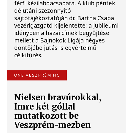
férfi kézilabdacsapata. A klub péntek
délutáni szezonnyitó
sajtótájékoztatóján dr. Bartha Csaba
vezérigazgató kijelentette: a jubileumi
idényben a hazai címek begyűjtése
mellett a Bajnokok Ligája négyes
döntőjébe jutás is egyértelmű
célkitűzés.
ONE VESZPRÉM HC
Nielsen bravúrokkal,
Imre két góllal
mutatkozott be
Veszprém-mezben