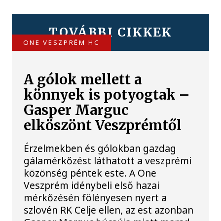
TOVÁBBI CIKKEK
ONE VESZPRÉM HC
A gólok mellett a
könnyek is potyogtak –
Gasper Marguc
elköszönt Veszprémtől
Érzelmekben és gólokban gazdag
gálamérkőzést láthatott a veszprémi
közönség péntek este. A One
Veszprém idénybeli első hazai
mérkőzésén fölényesen nyert a
szlovén RK Celje ellen, az est azonban