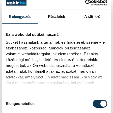
One Veszprém HC
Nagy László
Nedim Remili
Beleegyezés
Részletek
A sütikről
Ez a weboldal sütiket használ
Sütiket használunk a tartalmak és hirdetések személyre
szabásához, közösségi funkciók biztosításához,
FOTÓS
SZERZŐ
Tál
valamint weboldalforgalmunk elemzéséhez. Ezenkívül
vehir.hu
közösségi média-, hirdető- és elemező partnereinkkel
Dominik
megosztjuk az Ön weboldalhasználatra vonatkozó
adatait, akik kombinálhatják az adatokat más olyan
adatokkal, amelyeket Ön adott meg számukra vagy az
Ön által használt más szolgáltatásokból gyűjtöttek.
Események
Hozzájárulás kiválasztása
Elengedhetetlen
KORÁBBI ESEMÉNYEK BETÖLTÉSE