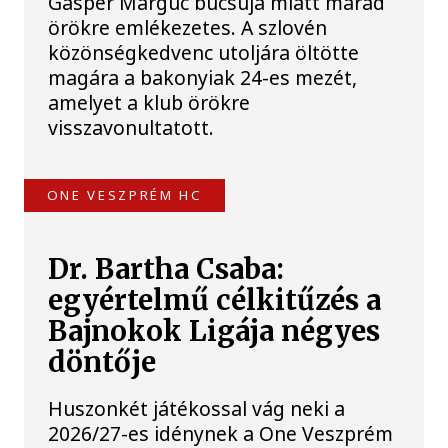
Gasper Marguc búcsúja miatt marad
örökre emlékezetes. A szlovén
közönségkedvenc utoljára öltötte
magára a bakonyiak 24-es mezét,
amelyet a klub örökre
visszavonultatott.
ONE VESZPRÉM HC
Dr. Bartha Csaba:
egyértelmű célkitűzés a
Bajnokok Ligája négyes
döntője
Huszonkét játékossal vág neki a
2026/27-es idénynek a One Veszprém