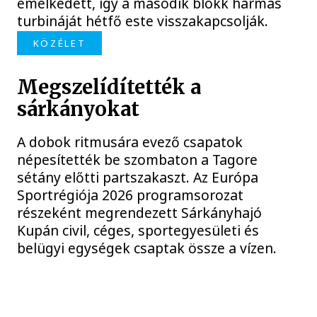
emelkedett, így a második blokk hármas
turbináját hétfő este visszakapcsolják.
KÖZÉLET
Megszelídítették a
sárkányokat
A dobok ritmusára evező csapatok
népesítették be szombaton a Tagore
sétány előtti partszakaszt. Az Európa
Sportrégiója 2026 programsorozat
részeként megrendezett Sárkányhajó
Kupán civil, céges, sportegyesületi és
belügyi egységek csaptak össze a vízen.