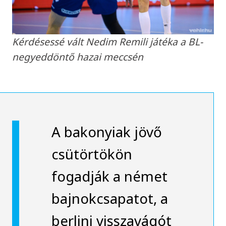
Kérdésessé vált Nedim Remili játéka a BL-
negyeddöntő hazai meccsén
A bakonyiak jövő
csütörtökön
fogadják a német
bajnokcsapatot, a
berlini visszavágót