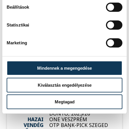
Beállítások
Statisztikai
SOROZAT
FÉRFI KÉZILABDA NB I,
2025/26
HAZAI
NEKA
Marketing
VENDÉG
ONE VESZPRÉM
IDŐPONT
2026. MÁJUS 20. 18:15
HELYSZÍN
BALATONBOGLÁR, NEKA
CSARNOK
EREDMÉNY
40-51
Mindennek a megengedése
RÉSZLETEK
Kiválasztás engedélyezése
Megtagad
SOROZAT
FÉRFI KÉZILABDA NB I,
DÖNTŐ, 2025/26
HAZAI
ONE VESZPRÉM
VENDÉG
OTP BANK-PICK SZEGED