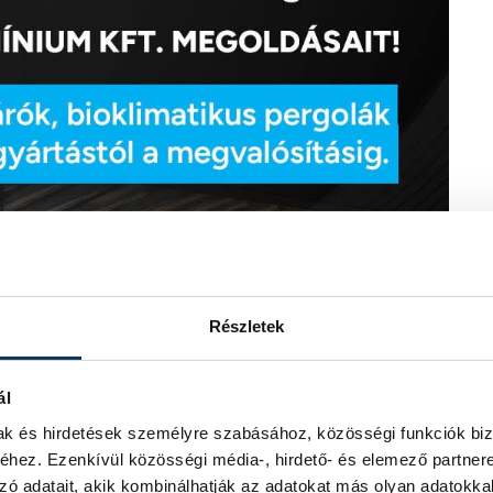
Részletek
ál
mak és hirdetések személyre szabásához, közösségi funkciók biz
hez. Ezenkívül közösségi média-, hirdető- és elemező partner
zó adatait, akik kombinálhatják az adatokat más olyan adatokka