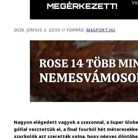
2026. JÚNIUS 2. 22:55
//
FORRÁS:
M4SPORT.HU
Nagyon elégedett vagyok a szezonnal, a Super Globe
góllal vesztettük el, a final fourból hét méteresekk
szurkolók azt szerették volna, hogy négyes döntőbe