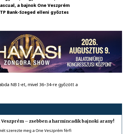
ascual, a bajnok One Veszprém
OTP Bank-Szeged elleni győztes
abda NB I-et, mivel 36–34-re győzött a
a Veszprém – zsebben a harmincadik bajnoki arany!
ímét szerezte meg a One Veszprém férfi