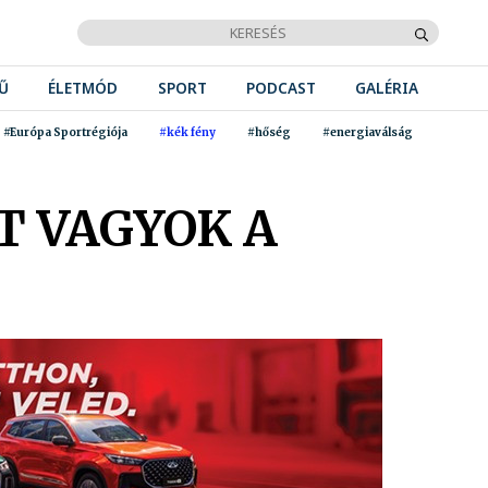
Ű
ÉLETMÓD
SPORT
PODCAST
GALÉRIA
#Európa Sportrégiója
#kék fény
#hőség
#energiaválság
T VAGYOK A