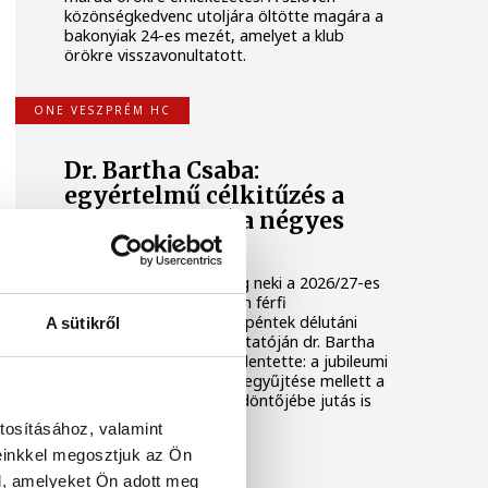
közönségkedvenc utoljára öltötte magára a
bakonyiak 24-es mezét, amelyet a klub
örökre visszavonultatott.
ONE VESZPRÉM HC
Dr. Bartha Csaba:
egyértelmű célkitűzés a
Bajnokok Ligája négyes
döntője
Huszonkét játékossal vág neki a 2026/27-es
idénynek a One Veszprém férfi
kézilabdacsapata. A klub péntek délutáni
A sütikről
szezonnyitó sajtótájékoztatóján dr. Bartha
Csaba vezérigazgató kijelentette: a jubileumi
idényben a hazai címek begyűjtése mellett a
Bajnokok Ligája négyes döntőjébe jutás is
egyértelmű célkitűzés.
tosításához, valamint
einkkel megosztjuk az Ön
ONE VESZPRÉM HC
l, amelyeket Ön adott meg