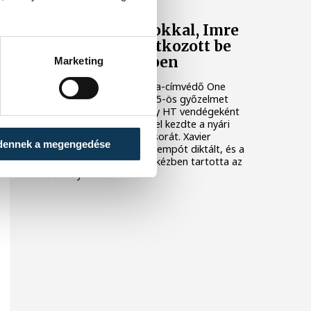
Nielsen bravúrokkal, Imre
két góllal mutatkozott be
Veszprém-mezben
Marketing
A bajnoki és Magyar Kupa-címvédő One
Veszprém fölényes, 44–25-ös győzelmet
aratott az ETO University HT vendégeként
csütörtökön, ezzel sikerrel kezdte a nyári
felkészülési mérkőzések sorát. Xavier
dennek a megengedése
Pascual együttese nagy tempót diktált, és a
találkozó nagy részében kézben tartotta az
eseményeket.