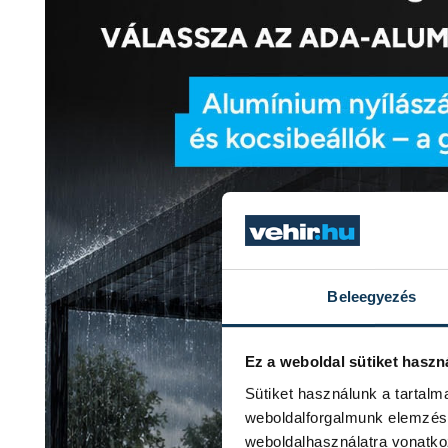
Beleegyezés
Ez a weboldal sütiket haszn
Sütiket használunk a tartal
weboldalforgalmunk elemzésé
weboldalhasználatra vonatko