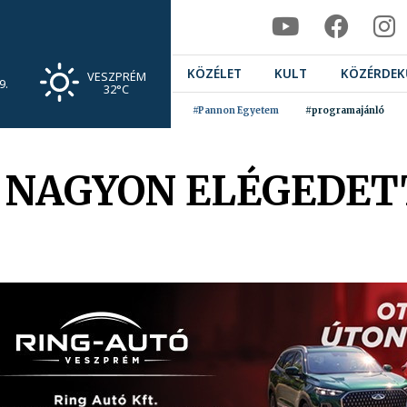
KÖZÉLET
KULT
KÖZÉRDEK
VESZPRÉM
9.
32°C
#Pannon Egyetem
#programajánló
: NAGYON ELÉGEDET