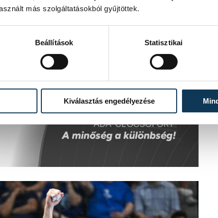
sznált más szolgáltatásokból gyűjtöttek.
Beállítások
Statisztikai
Kiválasztás engedélyezése
Min