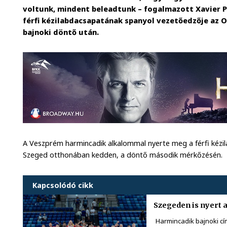
voltunk, mindent beleadtunk – fogalmazott Xavier P
férfi kézilabdacsapatának spanyol vezetőedzője az 
bajnoki döntő után.
A Veszprém harmincadik alkalommal nyerte meg a férfi kézil
Szeged otthonában kedden, a döntő második mérkőzésén.
Kapcsolódó cikk
Szegeden is nyert 
Harmincadik bajnoki c