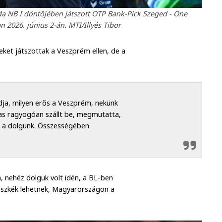
bda NB I döntőjében játszott OTP Bank-Pick Szeged - One
026. június 2-án. MTI/Illyés Tibor
eket játszottak a Veszprém ellen, de a
dja, milyen erős a Veszprém, nekünk
kas ragyogóan szállt be, megmutatta,
lt a dolgunk. Összességében
 nehéz dolguk volt idén, a BL-ben
üszkék lehetnek, Magyarországon a