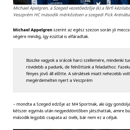
Michael Apelgren, a Szeged vezetőedzője (k) a férfi kézila
Veszprém HC második mérkőzésen a szegedi Pick Arénában 2
Michael Appelgren
szerint az egész szezon során jó meccs
végére mindig, így ezúttal is elfáradtak.
Büszke vagyok a srácok harci szellemére, mindenki tu
rövidebb a padunk, de felnőttünk a feladathoz. Faze
fényes jövő áll előtte. A sérülések miatt nehezebb vo
megérdemelten nyert a Veszprém
– mondta a Szeged edzője az M4 Sportnak, aki úgy gondolja,
kétszer egymás után negyeddöntőben játszhattak, amire b
második legjobb csapata az övék, bár nem ez a céljuk.