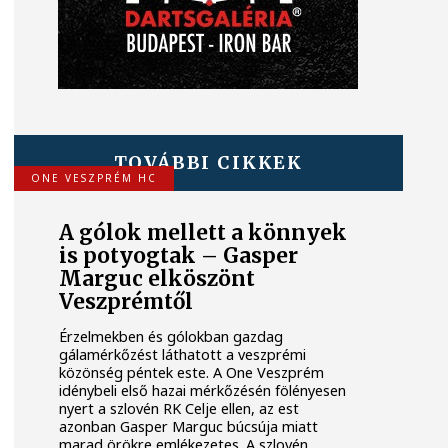
TOVÁBBI CIKKEK
ONE VESZPRÉM HC
A gólok mellett a könnyek
is potyogtak – Gasper
Marguc elköszönt
Veszprémtől
Érzelmekben és gólokban gazdag
gálamérkőzést láthatott a veszprémi
közönség péntek este. A One Veszprém
idénybeli első hazai mérkőzésén fölényesen
nyert a szlovén RK Celje ellen, az est
azonban Gasper Marguc búcsúja miatt
marad örökre emlékezetes. A szlovén