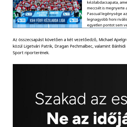
kézilabdacsapata, ame
meccsét is megnyerte 
Pascual legénysége az 
legnagyobb honi riváli
egyetlen pontot sem ve
Az összecsapást követően a két vezetőedző, Michael Apelgre
közül Ligetvári Patrik, Dragan Pechmalbec, valamint Bánhidi
Sport riporterének.