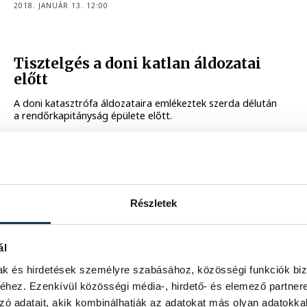
2018. JANUÁR 13. 12:00
Tisztelgés a doni katlan áldozatai
előtt
A doni katasztrófa áldozataira emlékeztek szerda délután
a rendőrkapitányság épülete előtt.
2016. JANUÁR 13. 22:45
Részletek
Tragédia a Don folyónál
Hetvenegy éve, hogy a szovjet csapatok támadást
ál
indítottak a II. magyar hadsereg ellen. A Don-kanyar
hőseire emlékezünk.
mak és hirdetések személyre szabásához, közösségi funkciók biz
hez. Ezenkívül közösségi média-, hirdető- és elemező partner
2014. JANUÁR 8. 17:28
zó adatait, akik kombinálhatják az adatokat más olyan adatokka