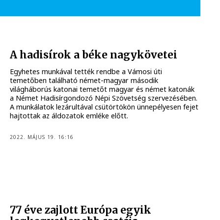
A hadisírok a béke nagykövetei
Egyhetes munkával tették rendbe a Vámosi úti
temetőben található német-magyar második
világháborús katonai temetőt magyar és német katonák
a Német Hadisírgondozó Népi Szövetség szervezésében.
A munkálatok lezárultával csütörtökön ünnepélyesen fejet
hajtottak az áldozatok emléke előtt.
2022. MÁJUS 19. 16:16
77 éve zajlott Európa egyik