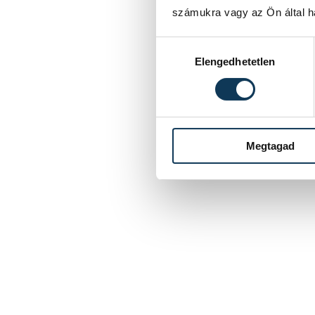
számukra vagy az Ön által ha
Hozzájárulás kiválasztása
1
2
Elengedhetetlen
Megtagad