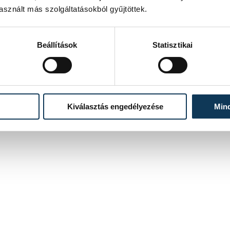
sznált más szolgáltatásokból gyűjtöttek.
Beállítások
Statisztikai
Kiválasztás engedélyezése
Min