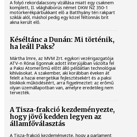
A folyó rekordalacsony vízállása miatt egy csaknem
komplett, II. világháborús német DKW NZ 350-1
motorkerékpárbukkant elő a Batthyány téri rakpart
sziklái alól, máshol pedig egy közel féltonnás brit
akna került elő.
Késéltánc a Dunán: Mi történik,
ha leáll Paks?
Mártha Imre, az MVM Zrt. egykori vezérigazgatója
ATV-n Rónai Egonnak adott interjújában vázolta fel
a Paksi Atomerőmű előtt álló példátlan technológiai
kihívásokat. A szakember, aki korábban éveken át
felelt a hazai energetikai fejlesztésekért és a paksi
blokkok működéséért, arra figyelmeztet: az erőmű
olyan üzemállapotban van, amelyre eredetileg nem
tervezték.
A Tisza-frakció kezdeményezte,
hogy jövő kedden legyen az
államfőválasztás
A Tisza-frakció kezdeményezte, hogy a parlament