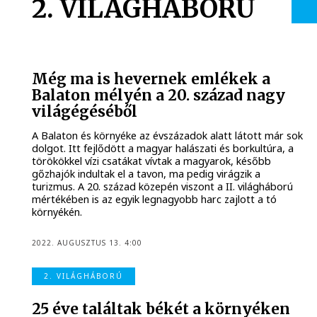
2. VILÁGHÁBORÚ
Még ma is hevernek emlékek a
Balaton mélyén a 20. század nagy
világégéséből
A Balaton és környéke az évszázadok alatt látott már sok
dolgot. Itt fejlődött a magyar halászati és borkultúra, a
törökökkel vízi csatákat vívtak a magyarok, később
gőzhajók indultak el a tavon, ma pedig virágzik a
turizmus. A 20. század közepén viszont a II. világháború
mértékében is az egyik legnagyobb harc zajlott a tó
környékén.
2022. AUGUSZTUS 13. 4:00
2. VILÁGHÁBORÚ
25 éve találtak békét a környéken