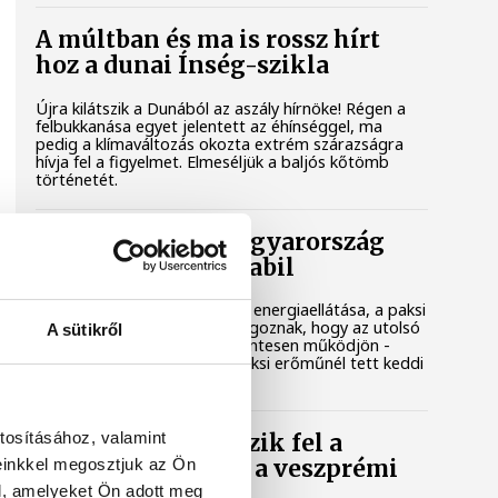
A múltban és ma is rossz hírt
hoz a dunai Ínség-szikla
Újra kilátszik a Dunából az aszály hírnöke! Régen a
felbukkanása egyet jelentett az éhínséggel, ma
pedig a klímaváltozás okozta extrém szárazságra
hívja fel a figyelmet. Elmeséljük a baljós kőtömb
történetét.
Magyar Péter: Magyarország
energiaellátása stabil
Jelenleg stabil Magyarország energiaellátása, a paksi
erőmű munkatársai azon dolgoznak, hogy az utolsó
A sütikről
még termelő turbina hibamentesen működjön -
közölte a miniszterelnök a paksi erőműnél tett keddi
látogatása során.
tosításához, valamint
Játék közben fedezik fel a
einkkel megosztjuk az Ön
tudomány világát a veszprémi
gyerekek
l, amelyeket Ön adott meg