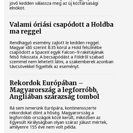
jövő kedden válassza meg az új köztársasági
elnököt.
Valami óriási csapódott a Holdba
ma reggel
Rendhagyó esemény zajlott le kedden reggel.
Magyar idő szerint 8:35 körül a Hold felszínébe
csapódott a SpaceX egyik Falcon–9 rakétájának
felső fokozata. A becsapódást a Földről szabad
szemmel nem lehetett látni, a szakemberek azonban
távcsövekkel figyelték az eseményt.
Rekordok Európában –
Magyarország a legforróbb,
Angliában szárazság tombol
Rá sem ismerünk Európára, kontinensszerte
rekordokat dönt a hőség. Magyarország a
legforróbb országok közé került, miközben az
Egyesült Királyságban olyan száraz júliust mértek,
amilyenre 155 éve nem volt példa.