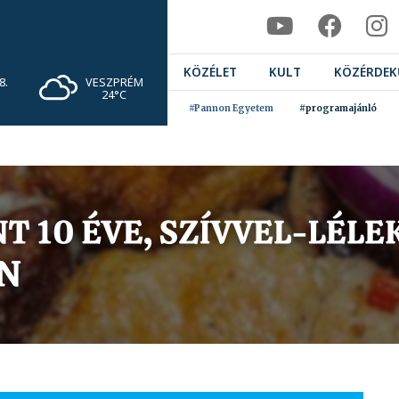
KÖZÉLET
KULT
KÖZÉRDEK
VESZPRÉM
8.
24°C
#Pannon Egyetem
#programajánló