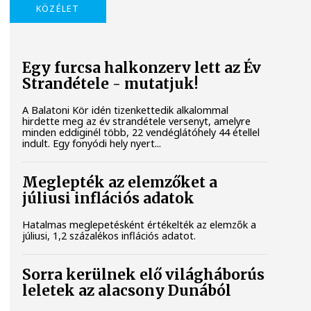
KÖZÉLET
Egy furcsa halkonzerv lett az Év
Strandétele - mutatjuk!
A Balatoni Kör idén tizenkettedik alkalommal
hirdette meg az év strandétele versenyt, amelyre
minden eddiginél több, 22 vendéglátóhely 44 étellel
indult. Egy fonyódi hely nyert...
Meglepték az elemzőket a
júliusi inflációs adatok
Hatalmas meglepetésként értékelték az elemzők a
júliusi, 1,2 százalékos inflációs adatot.
Sorra kerülnek elő világháborús
leletek az alacsony Dunából