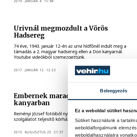
2019. JANUÁR 4. 15:48
Urivnál megmozdult a Vörös
Hadsereg
74 éve, 1943. január 12-én az urivi hídfőnél indult meg a
támadás a 2. magyar hadsereg ellen a Don kanyarnál.
Youtube videókból szemezgettünk.
2017. JANUÁR 12. 12:23
Beleegyezés
Embernek maradni a Don-
kanyarban
Ez a weboldal sütiket haszn
Reményi József fotóiból nyílt kiállítás a Don-kanyarban
szolgálatot teljesítő kórházvonatokról kedd délután.
Sütiket használunk a tartal
weboldalforgalmunk elemzésé
2015. AUGUSZTUS 25. 21:37
weboldalhasználatra vonatko