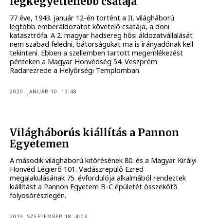
legkegyetlenebb csatája
77 éve, 1943. január 12-én történt a II. világháború
legtöbb emberáldozatot követelő csatája, a doni
katasztrófa. A 2. magyar hadsereg hősi áldozatvállalását
nem szabad feledni, bátorságukat ma is irányadónak kell
tekinteni. Ebben a szellemben tartott megemlékezést
pénteken a Magyar Honvédség 54. Veszprém
Radarezrede a Helyőrségi Templomban.
2020. JANUÁR 10. 13:48
Világháborús kiállítás a Pannon
Egyetemen
A második világháború kitörésének 80. és a Magyar Királyi
Honvéd Légierő 101. Vadászrepülő Ezred
megalakulásának 75. évfordulója alkalmából rendeztek
kiállítást a Pannon Egyetem B-C épületét összekötő
folyosórészlegén.
2019. SZEPTEMBER 18. 4:03