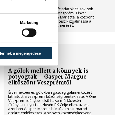
Látványos kísérletek, kreatív feladatok és sok-sok
élmény várja a gyerekeket a veszprémi Tinker
Labsben. Videónkban Balassa Marietta, a központ
vezetője mutatja be, hogyan teszik izgalmassá a
Marketing
természettudományok megismerését.
SPORT
dennek a megengedése
A gólok mellett a könnyek is
potyogtak – Gasper Marguc
elköszönt Veszprémtől
Érzelmekben és gólokban gazdag gálamérkőzést
láthatott a veszprémi közönség péntek este. A One
Veszprém idénybeli első hazai mérkőzésén
fölényesen nyert a szlovén RK Celje ellen, az est
azonban Gasper Marguc búcsúja miatt marad
örökre emlékezetes. A szlovén közönségkedvenc