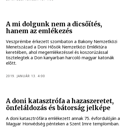
A mi dolgunk nem a dicsőítés,
hanem az emlékezés
Veszprémbe érkezett szombaton a Bakony Nemzetközi
Menetszázad a Doni Hősök Nemzetközi Emléktúra
keretében, ahol megemlékezéssel és koszorúzással
tisztelegtek a Don kanyarban harcoló magyar katonák
előtt.
2019. JANUÁR 13. 4:00
A doni katasztrófa a hazaszeretet,
önfeláldozás és bátorság jelképe
A doni katasztrófára emlékezett annak 75. évfordulóján a
Magyar Honvédség pénteken a Szent Imre templomban.