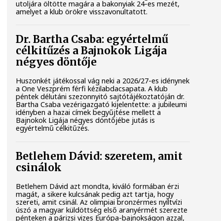
utoljára öltötte magára a bakonyiak 24-es mezét,
amelyet a klub örökre visszavonultatott.
Dr. Bartha Csaba: egyértelmű
célkitűzés a Bajnokok Ligája
négyes döntője
Huszonkét játékossal vág neki a 2026/27-es idénynek
a One Veszprém férfi kézilabdacsapata. A klub
péntek délutáni szezonnyitó sajtótájékoztatóján dr.
Bartha Csaba vezérigazgató kijelentette: a jubileumi
idényben a hazai címek begyűjtése mellett a
Bajnokok Ligája négyes döntőjébe jutás is
egyértelmű célkitűzés.
Betlehem Dávid: szeretem, amit
csinálok
Betlehem Dávid azt mondta, kiváló formában érzi
magát, a sikere kulcsának pedig azt tartja, hogy
szereti, amit csinál. Az olimpiai bronzérmes nyíltvízi
úszó a magyar küldöttség első aranyérmét szerezte
pénteken a párizsi vizes Európa-bajnokságon azzal,