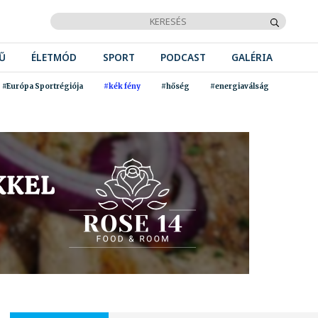
Ű
ÉLETMÓD
SPORT
PODCAST
GALÉRIA
#Európa Sportrégiója
#kék fény
#hőség
#energiaválság