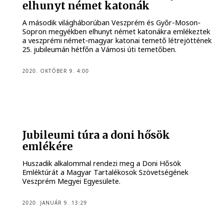
elhunyt német katonák
A második világháborúban Veszprém és Győr-Moson-
Sopron megyékben elhunyt német katonákra emlékeztek
a veszprémi német-magyar katonai temető létrejöttének
25. jubileumán hétfőn a Vámosi úti temetőben.
2020. OKTÓBER 9. 4:00
Jubileumi túra a doni hősök
emlékére
Huszadik alkalommal rendezi meg a Doni Hősök
Emléktúrát a Magyar Tartalékosok Szövetségének
Veszprém Megyei Egyesülete.
2020. JANUÁR 9. 13:29