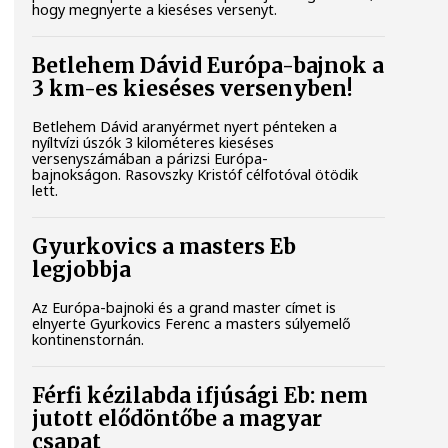
hogy megnyerte a kieséses versenyt.
Betlehem Dávid Európa-bajnok a
3 km-es kieséses versenyben!
Betlehem Dávid aranyérmet nyert pénteken a
nyíltvízi úszók 3 kilométeres kieséses
versenyszámában a párizsi Európa-
bajnokságon. Rasovszky Kristóf célfotóval ötödik
lett.
Gyurkovics a masters Eb
legjobbja
Az Európa-bajnoki és a grand master címet is
elnyerte Gyurkovics Ferenc a masters súlyemelő
kontinenstornán.
Férfi kézilabda ifjúsági Eb: nem
jutott elődöntőbe a magyar
csapat