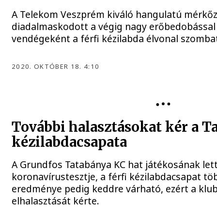
A Telekom Veszprém kiváló hangulatú mérkő
diadalmaskodott a végig nagy erőbedobássa
vendégeként a férfi kézilabda élvonal szombat
2020. OKTÓBER 18. 4:10
KÉZILABDA
További halasztásokat kér a T
kézilabdacsapata
A Grundfos Tatabánya KC hat játékosának lett 
koronavírustesztje, a férfi kézilabdacsapat tö
eredménye pedig keddre várható, ezért a klu
elhalasztását kérte.