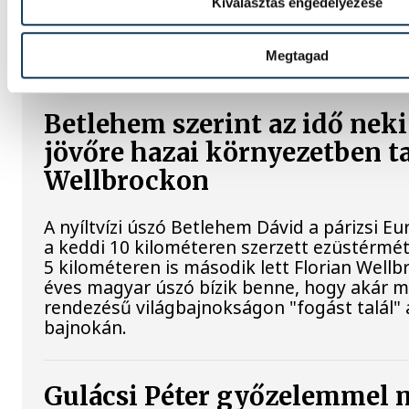
Kiválasztás engedélyezése
A magyar válogatott Vitális Milán a Varga B
foglalkoztató AEK Athén labdarúgócsapatáb
pályafutását.
Megtagad
Betlehem szerint az idő neki
jövőre hazai környezetben ta
Wellbrockon
A nyíltvízi úszó Betlehem Dávid a párizsi 
a keddi 10 kilométeren szerzett ezüstérmé
5 kilométeren is második lett Florian Wellb
éves magyar úszó bízik benne, hogy akár má
rendezésű világbajnokságon "fogást talál"
bajnokán.
Gulácsi Péter győzelemmel 