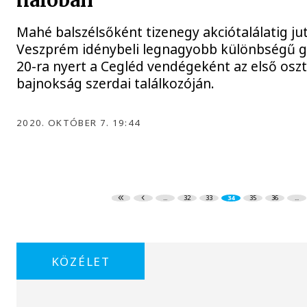
hálóban
Mahé balszélsőként tizenegy akciótalálatig ju
Veszprém idénybeli legnagyobb különbségű gy
20-ra nyert a Cegléd vendégeként az első osztá
bajnokság szerdai találkozóján.
2020. OKTÓBER 7. 19:44
...
32
33
34
35
36
...
KÖZÉLET