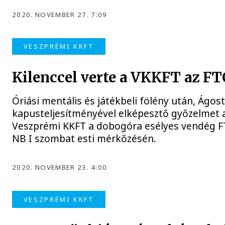
2020. NOVEMBER 27. 7:09
VESZPRÉMI KKFT
Kilenccel verte a VKKFT az FT
Óriási mentális és játékbeli fölény után, Ágo
kapusteljesítményével elképesztő győzelmet a
Veszprémi KKFT a dobogóra esélyes vendég FT
NB I szombat esti mérkőzésén.
2020. NOVEMBER 23. 4:00
VESZPRÉMI KKFT