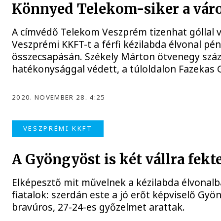
Könnyed Telekom-siker a vár
A címvédő Telekom Veszprém tizenhat góllal v
Veszprémi KKFT-t a férfi kézilabda élvonal pén
összecsapásán. Székely Márton ötvenegy szá
hatékonysággal védett, a túloldalon Fazekas Ge
2020. NOVEMBER 28. 4:25
VESZPRÉMI KKFT
A Gyöngyöst is két vállra fekt
Elképesztő mit művelnek a kézilabda élvonal
fiatalok: szerdán este a jó erőt képviselő Gy
bravúros, 27-24-es győzelmet arattak.