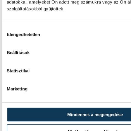
adatokkal, amelyeket Ön adott meg számukra vagy az Ön ál
szolgáltatásokból gyűjtöttek.
SPORT
Hozzájárulás kiválasztása
Elengedhetetlen
HunGarian Baja: japán indulój
Beállítások
várpalotai versenynek
Statisztikai
Japán indulója is lesz a 23. HunGarian Baja
terepraliversenynek, amelynek jövő héten 
szombatig Várpalota ad otthont.
Marketing
Vitális Milán négy évre írt a
Mindennek a megengedése
Athénhoz