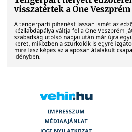
Tengerpart helyett edzőtere
visszatértek a One Veszprém 
A tengerparti pihenést lassan ismét az edz
kézilabdapálya váltja fel a One Veszprém já
szabadság utolsó napjai után már újra együ
keret, miközben a szurkolók is egyre izgato
mire lesz képes az alaposan átalakult csapa
idényben.
IMPRESSZUM
MÉDIAAJÁNLAT
JOGI NYILATKOZAT