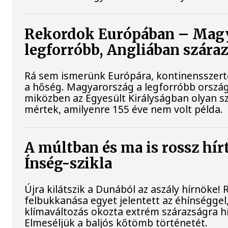
Rekordok Európában – Magy
legforróbb, Angliában szára
Rá sem ismerünk Európára, kontinensszert
a hőség. Magyarország a legforróbb ország
miközben az Egyesült Királyságban olyan sz
mértek, amilyenre 155 éve nem volt példa.
A múltban és ma is rossz hír
Ínség-szikla
Újra kilátszik a Dunából az aszály hírnöke!
felbukkanása egyet jelentett az éhínséggel
klímaváltozás okozta extrém szárazságra hív
Elmeséljük a baljós kőtömb történetét.