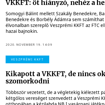
VKKFT: öt hiányzó, nehéz a he
Somogyi Bálint mellett Szakály Benedekre, Ba
Benedekre és Borbély Ádámra sem számíthat 
élvonalban szereplő Veszprémi KKFT az FTC el
hazai bajnokin.
2020. NOVEMBER 19. 14:09
VESZPRÉMI KKFT
Kikapott a VKKFT, de nincs o
szomorkodni
Többször vezetett, de a végletekig kiélezett p
kétgólos vereséget szenvedett a Veszprémi 
otthonában a kézilabda NB I vasárnapi játékn