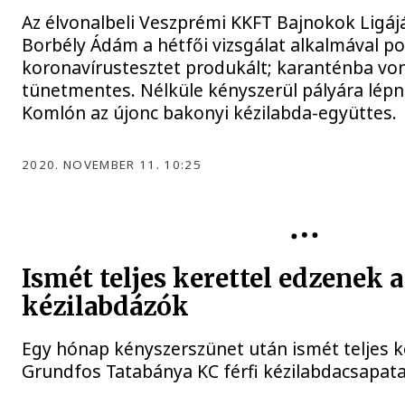
Az élvonalbeli Veszprémi KKFT Bajnokok Ligáj
Borbély Ádám a hétfői vizsgálat alkalmával po
koronavírustesztet produkált; karanténba vonu
tünetmentes. Nélküle kényszerül pályára lépn
Komlón az újonc bakonyi kézilabda-együttes.
2020. NOVEMBER 11. 10:25
KÉZILABDA
Ismét teljes kerettel edzenek 
kézilabdázók
Egy hónap kényszerszünet után ismét teljes k
Grundfos Tatabánya KC férfi kézilabdacsapata