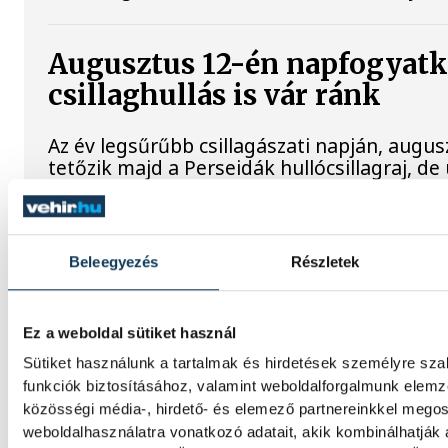
Augusztus 12-én napfogyatk
csillaghullás is vár ránk
Az év legsűrűbb csillagászati napján, augusz
tetőzik majd a Perseidák hullócsillagraj, 
részleges napfogyatkozást is meg lehet maj
Lekapcsolják Veszprém díszk
Beleegyezés
Részletek
elzárják a szökőkutakat
Ez a weboldal sütiket használ
A kormány energiatakarékossági felhívásá
Sütiket használunk a tartalmak és hirdetések személyre sz
Veszprém városa és Veszprémi Főegyházmeg
funkciók biztosításához, valamint weboldalforgalmunk elem
a veszprémi épületek és nevezetességek dís
közösségi média-, hirdető- és elemező partnereinkkel mego
weboldalhasználatra vonatkozó adatait, akik kombinálhatják