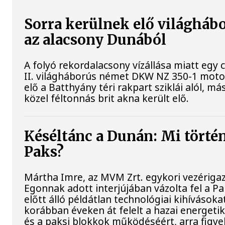
Sorra kerülnek elő világhábo
az alacsony Dunából
A folyó rekordalacsony vízállása miatt egy
II. világháborús német DKW NZ 350-1 mot
elő a Batthyány téri rakpart sziklái alól, m
közel féltonnás brit akna került elő.
Késéltánc a Dunán: Mi történi
Paks?
Mártha Imre, az MVM Zrt. egykori vezériga
Egonnak adott interjújában vázolta fel a 
előtt álló példátlan technológiai kihívásoka
korábban éveken át felelt a hazai energetik
és a paksi blokkok működéséért, arra figy