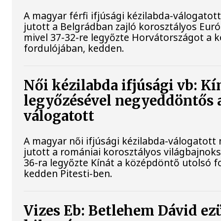
A magyar férfi ifjúsági kézilabda-válogato
jutott a Belgrádban zajló korosztályos Eu
mivel 37-32-re legyőzte Horvátországot a 
fordulójában, kedden.
Női kézilabda ifjúsági vb: Kí
legyőzésével negyeddöntős 
válogatott
A magyar női ifjúsági kézilabda-válogatot
jutott a romániai korosztályos világbajnok
36-ra legyőzte Kínát a középdöntő utolsó f
kedden Pitesti-ben.
Vizes Eb: Betlehem Dávid ez