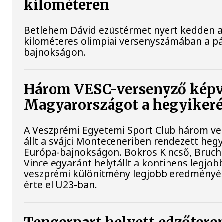
kilométeren
Betlehem Dávid ezüstérmet nyert kedden a n
kilométeres olimpiai versenyszámában a pá
bajnokságon.
Három VESC-versenyző képv
Magyarországot a hegyiker
A Veszprémi Egyetemi Sport Club három ver
állt a svájci Monteceneriben rendezett heg
Európa-bajnokságon. Bokros Kincső, Bruchn
Vince egyaránt helytállt a kontinens legjobb
veszprémi különítmény legjobb eredményé
érte el U23-ban.