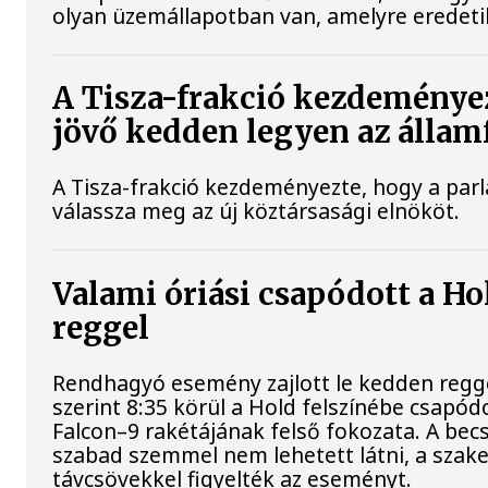
olyan üzemállapotban van, amelyre eredeti
A Tisza-frakció kezdeménye
jövő kedden legyen az állam
A Tisza-frakció kezdeményezte, hogy a par
válassza meg az új köztársasági elnököt.
Valami óriási csapódott a H
reggel
Rendhagyó esemény zajlott le kedden regg
szerint 8:35 körül a Hold felszínébe csapód
Falcon–9 rakétájának felső fokozata. A bec
szabad szemmel nem lehetett látni, a sza
távcsövekkel figyelték az eseményt.