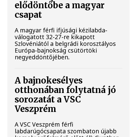
elődöntőbe a magyar
csapat
A magyar férfi ifjúsági kézilabda-
válogatott 32-27-re kikapott
Szlovéniától a belgrádi korosztályos
Európa-bajnokság csütörtöki
negyeddöntőjében.
A bajnokesélyes
otthonában folytatná jó
sorozatát a VSC
Veszprém
A VSC Veszprém férfi
labdarúgócsapata szombaton újabb