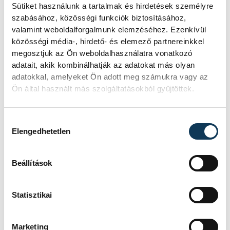
Atomerőmű előtt álló példátlan
Sütiket használunk a tartalmak és hirdetések személyre
technológiai kihívásokat. A
szabásához, közösségi funkciók biztosításához,
szakember, aki korábban éveken át
valamint weboldalforgalmunk elemzéséhez. Ezenkívül
felelt a hazai energetikai
közösségi média-, hirdető- és elemező partnereinkkel
fejlesztésekért és a paksi blokkok
megosztjuk az Ön weboldalhasználatra vonatkozó
működéséért, arra figyelmeztet: az
adatait, akik kombinálhatják az adatokat más olyan
erőmű olyan üzemállapotban van,
adatokkal, amelyeket Ön adott meg számukra vagy az
amelyre eredetileg nem tervezték.
Ön által használt más szolgáltatásokból gyűjtöttek.
Hozzájárulás kiválasztása
A Tisza-frakció
Elengedhetetlen
kezdeményezte, hogy
jövő kedden legyen az
Beállítások
államfőválasztás
Statisztikai
A Tisza-frakció kezdeményezte, hogy
a parlament jövő kedden válassza
meg az új köztársasági elnököt.
Marketing