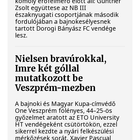
komoly erőfelmérő előtt áll: Gunther
Zsolt együttese az NB III
északnyugati csoportjának második
fordulójában a bajnokesélyesnek
tartott Dorogi Bányász FC vendége
lesz.
Nielsen bravúrokkal,
Imre két góllal
mutatkozott be
Veszprém-mezben
A bajnoki és Magyar Kupa-címvédő
One Veszprém fölényes, 44–25-ös
győzelmet aratott az ETO University
HT vendégeként csütörtökön, ezzel
sikerrel kezdte a nyári felkészülési
mérkőzések sorát. Xavier Pascual