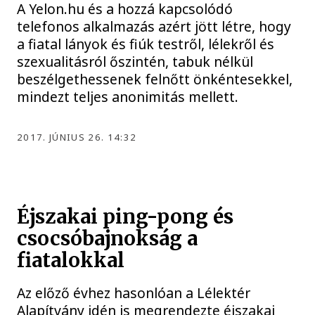
A Yelon.hu és a hozzá kapcsolódó
telefonos alkalmazás azért jött létre, hogy
a fiatal lányok és fiúk testről, lélekről és
szexualitásról őszintén, tabuk nélkül
beszélgethessenek felnőtt önkéntesekkel,
mindezt teljes anonimitás mellett.
2017. JÚNIUS 26. 14:32
Éjszakai ping-pong és
csocsóbajnokság a
fiatalokkal
Az előző évhez hasonlóan a Lélektér
Alapítvány idén is megrendezte éjszakai