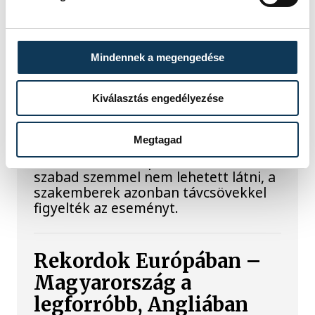
Valami óriási csapódott a
Mindennek a megengedése
Holdba ma reggel
Rendhagyó esemény zajlott le kedden
Kiválasztás engedélyezése
reggel. Magyar idő szerint 8:35 körül
a Hold felszínébe csapódott a SpaceX
Megtagad
egyik Falcon–9 rakétájának felső
fokozata. A becsapódást a Földről
szabad szemmel nem lehetett látni, a
szakemberek azonban távcsövekkel
figyelték az eseményt.
Rekordok Európában –
Magyarország a
legforróbb, Angliában