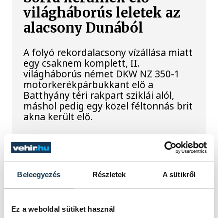
világháborús leletek az
alacsony Dunából
A folyó rekordalacsony vízállása miatt
egy csaknem komplett, II.
világháborús német DKW NZ 350-1
motorkerékpárbukkant elő a
Batthyány téri rakpart sziklái alól,
máshol pedig egy közel féltonnás brit
akna került elő.
Késéltánc a Dunán: Mi
történik, ha leáll Paks?
Beleegyezés
Részletek
A sütikről
Mártha Imre, az MVM Zrt. egykori
vezérigazgatója ATV-n Rónai Egonnak
Ez a weboldal sütiket használ
adott interjújában vázolta fel a Paksi