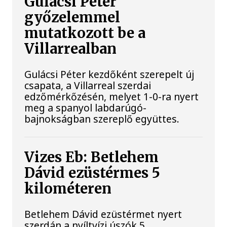
Gulácsi Péter
győzelemmel
mutatkozott be a
Villarrealban
Gulácsi Péter kezdőként szerepelt új
csapata, a Villarreal szerdai
edzőmérkőzésén, melyet 1-0-ra nyert
meg a spanyol labdarúgó-
bajnokságban szereplő együttes.
Vizes Eb: Betlehem
Dávid ezüstérmes 5
kilométeren
Betlehem Dávid ezüstérmet nyert
szerdán a nyíltvízi úszók 5