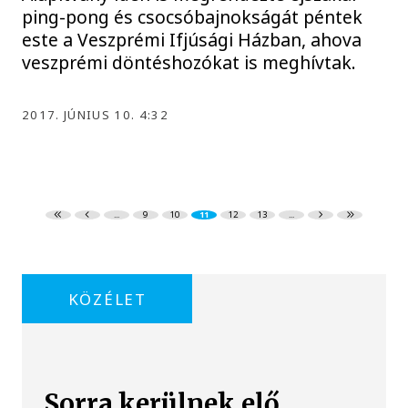
ping-pong és csocsóbajnokságát péntek
este a Veszprémi Ifjúsági Házban, ahova
veszprémi döntéshozókat is meghívtak.
2017. JÚNIUS 10. 4:32
...
9
10
11
12
13
...
KÖZÉLET
Sorra kerülnek elő