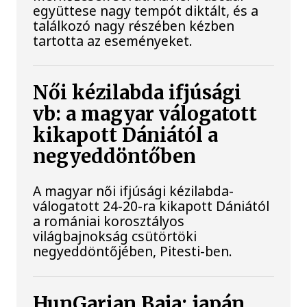
együttese nagy tempót diktált, és a
találkozó nagy részében kézben
tartotta az eseményeket.
Női kézilabda ifjúsági
vb: a magyar válogatott
kikapott Dániától a
negyeddöntőben
A magyar női ifjúsági kézilabda-
válogatott 24-20-ra kikapott Dániától
a romániai korosztályos
világbajnokság csütörtöki
negyeddöntőjében, Pitesti-ben.
HunGarian Baja: japán