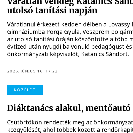
Váratlan vendég Katanics Sán
utolsó tanítási napján
Váratlanul érkezett kedden délben a Lovassy 
Gimnáziumba Porga Gyula, Veszprém polgárme
az utolsó tanítási óráján köszöntötte a több 
évtized után nyugdíjba vonuló pedagógust és
önkormányzati képviselőt, Katanics Sándort.
2026. JÚNIUS 16. 17:22
KÖZÉLET
Diáktanács alakul, mentőautó
Csütörtökön rendezték meg az önkormányzat á
közgyűlését, ahol többek között a rendőrkap