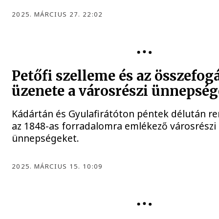
2025. MÁRCIUS 27. 22:02
NEMZETI ÜNNEP
Petőfi szelleme és az összefog
üzenete a városrészi ünnepsé
Kádártán és Gyulafirátóton péntek délután r
az 1848-as forradalomra emlékező városrészi
ünnepségeket.
2025. MÁRCIUS 15. 10:09