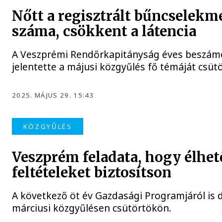
Nőtt a regisztrált bűncselek
száma, csökkent a látencia
A Veszprémi Rendőrkapitányság éves beszám
jelentette a májusi közgyűlés fő témáját csüt
2025. MÁJUS 29. 15:43
KÖZGYŰLÉS
Veszprém feladata, hogy élhet
feltételeket biztosítson
A következő öt év Gazdasági Programjáról is 
márciusi közgyűlésen csütörtökön.