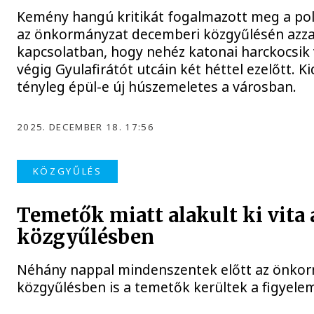
Kemény hangú kritikát fogalmazott meg a po
az önkormányzat decemberi közgyűlésén azza
kapcsolatban, hogy nehéz katonai harckocsik
végig Gyulafirátót utcáin két héttel ezelőtt. Kid
tényleg épül-e új húszemeletes a városban.
2025. DECEMBER 18. 17:56
KÖZGYŰLÉS
Temetők miatt alakult ki vita 
közgyűlésben
Néhány nappal mindenszentek előtt az önkor
közgyűlésben is a temetők kerültek a figyele