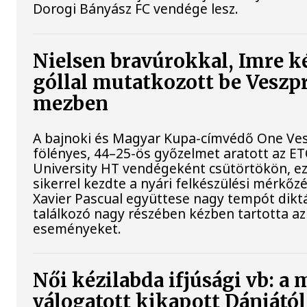
Dorogi Bányász FC vendége lesz.
Nielsen bravúrokkal, Imre k
góllal mutatkozott be Vesz
mezben
A bajnoki és Magyar Kupa-címvédő One Ve
fölényes, 44–25-ös győzelmet aratott az E
University HT vendégeként csütörtökön, ez
sikerrel kezdte a nyári felkészülési mérkőz
Xavier Pascual együttese nagy tempót diktá
találkozó nagy részében kézben tartotta az
eseményeket.
Női kézilabda ifjúsági vb: a
válogatott kikapott Dániától