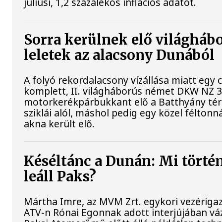
júliusi, 1,2 százalékos inflációs adatot.
Sorra kerülnek elő világháb
leletek az alacsony Dunából
A folyó rekordalacsony vízállása miatt egy
komplett, II. világháborús német DKW NZ 
motorkerékpárbukkant elő a Batthyány tér
sziklái alól, máshol pedig egy közel féltonná
akna került elő.
Késéltánc a Dunán: Mi történ
leáll Paks?
Mártha Imre, az MVM Zrt. egykori vezériga
ATV-n Rónai Egonnak adott interjújában váz