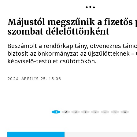
Májustól megszűnik a fizetős 
szombat délelőttönként
Beszámolt a rendőrkapitány, ötvenezres tám
biztosít az önkormányzat az újszülötteknek – 
képviselő-testület csütörtökön.
2024. ÁPRILIS 25. 15:06
1
2
3
4
5
...