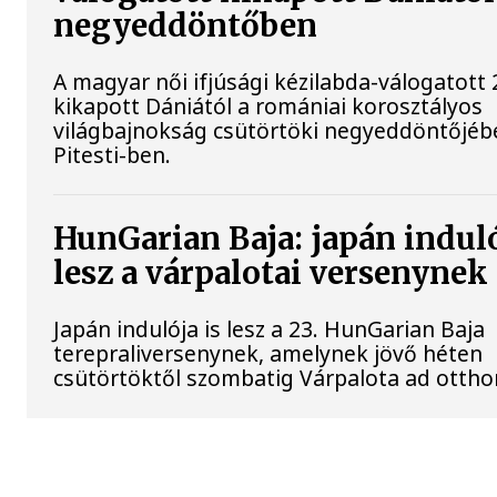
negyeddöntőben
A magyar női ifjúsági kézilabda-válogatott 
kikapott Dániától a romániai korosztályos
világbajnokság csütörtöki negyeddöntőjéb
Pitesti-ben.
HunGarian Baja: japán induló
lesz a várpalotai versenynek
Japán indulója is lesz a 23. HunGarian Baja
terepraliversenynek, amelynek jövő héten
csütörtöktől szombatig Várpalota ad ottho