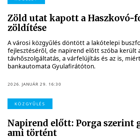
Zöld utat kapott a Haszkovó-f
zöldítése
A városi közgyűlés döntött a lakótelepi buszf
fejlesztéséről, de napirend előtt szóba került 
távhőszolgáltatás, a várfelújítás és az is, mié
bankautomata Gyulafirátóton.
2026. JANUÁR 29. 16:30
KÖZGYŰLÉS
Napirend előtt: Porga szerint 
ami történt