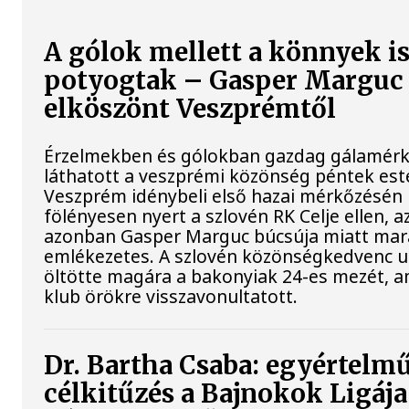
A gólok mellett a könnyek i
potyogtak – Gasper Marguc
elköszönt Veszprémtől
Érzelmekben és gólokban gazdag gálamérk
láthatott a veszprémi közönség péntek est
Veszprém idénybeli első hazai mérkőzésén
fölényesen nyert a szlovén RK Celje ellen, a
azonban Gasper Marguc búcsúja miatt mar
emlékezetes. A szlovén közönségkedvenc u
öltötte magára a bakonyiak 24-es mezét, a
klub örökre visszavonultatott.
Dr. Bartha Csaba: egyértelm
célkitűzés a Bajnokok Ligája