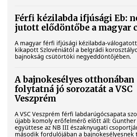
Férfi kézilabda ifjúsági Eb: 
jutott elődöntőbe a magyar 
A magyar férfi ifjúsági kézilabda-válogatot
kikapott Szlovéniától a belgrádi korosztály
bajnokság csütörtöki negyeddöntőjében.
A bajnokesélyes otthonában
folytatná jó sorozatát a VSC
Veszprém
A VSC Veszprém férfi labdarúgócsapata s
újabb komoly erőfelmérő előtt áll: Gunther
együttese az NB III északnyugati csoportj
második fordulójában a bajnokesélyesnek t