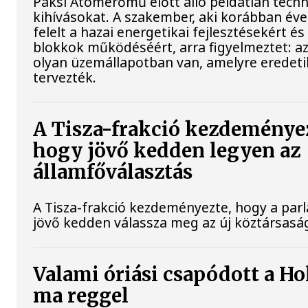
Paksi Atomerőmű előtt álló példátlan techn
kihívásokat. A szakember, aki korábban év
felelt a hazai energetikai fejlesztésekért és
blokkok működéséért, arra figyelmeztet: a
olyan üzemállapotban van, amelyre eredet
tervezték.
A Tisza-frakció kezdeménye
hogy jövő kedden legyen az
államfőválasztás
A Tisza-frakció kezdeményezte, hogy a par
jövő kedden válassza meg az új köztársaság
Valami óriási csapódott a Ho
ma reggel