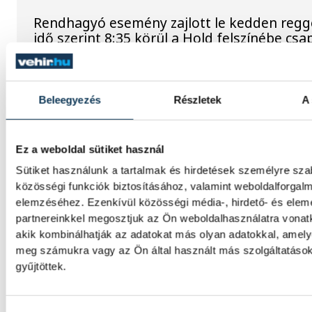
Rendhagyó esemény zajlott le kedden regg
idő szerint 8:35 körül a Hold felszínébe csa
SpaceX egyik Falcon–9 rakétájának felső fo
becsapódást a Földről szabad szemmel nem
látni, a szakemberek azonban távcsövekkel 
az eseményt.
Beleegyezés
Részletek
A 
Rekordok Európában –
Ez a weboldal sütiket használ
Magyarország a legforróbb,
Sütiket használunk a tartalmak és hirdetések személyre sz
közösségi funkciók biztosításához, valamint weboldalforgal
Angliában szárazság tombol
elemzéséhez. Ezenkívül közösségi média-, hirdető- és ele
partnereinkkel megosztjuk az Ön weboldalhasználatra vonatk
Rá sem ismerünk Európára, kontinensszert
akik kombinálhatják az adatokat más olyan adatokkal, amely
rekordokat dönt a hőség. Magyarország a 
meg számukra vagy az Ön által használt más szolgáltatáso
országok közé került, miközben az Egyesül
gyűjtöttek.
Királyságban olyan száraz júliust mértek, a
155 éve nem volt példa.