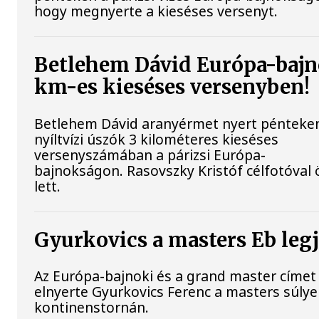
hogy megnyerte a kieséses versenyt.
Betlehem Dávid Európa-bajn
km-es kieséses versenyben!
Betlehem Dávid aranyérmet nyert pénteke
nyíltvízi úszók 3 kilométeres kieséses
versenyszámában a párizsi Európa-
bajnokságon. Rasovszky Kristóf célfotóval 
lett.
Gyurkovics a masters Eb leg
Az Európa-bajnoki és a grand master címet 
elnyerte Gyurkovics Ferenc a masters súly
kontinenstornán.