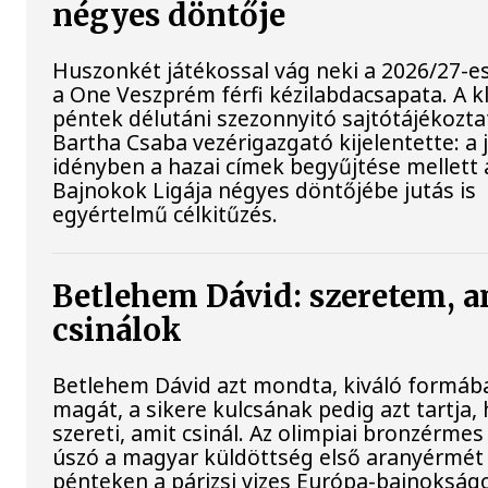
négyes döntője
Huszonkét játékossal vág neki a 2026/27-e
a One Veszprém férfi kézilabdacsapata. A k
péntek délutáni szezonnyitó sajtótájékoztat
Bartha Csaba vezérigazgató kijelentette: a 
idényben a hazai címek begyűjtése mellett 
Bajnokok Ligája négyes döntőjébe jutás is
egyértelmű célkitűzés.
Betlehem Dávid: szeretem, a
csinálok
Betlehem Dávid azt mondta, kiváló formába
magát, a sikere kulcsának pedig azt tartja,
szereti, amit csinál. Az olimpiai bronzérmes 
úszó a magyar küldöttség első aranyérmét
pénteken a párizsi vizes Európa-bajnokságo