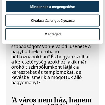
Elesni és újra fölállni –
Mindennek a megengedése
hitről és a valódi
szabadságról a
Kiválasztás engedélyezése
bakonybéli bencésekkel
Megtagad
Mit jelent ma szerzetesnek lenni?
Lemondást vagy inkább
szabadságot? Van-e valódi üzenete a
nagyböjtnek a rohanó
hétköznapokban? És hogyan szólhat
a kereszténység azokhoz, akik már
örökölt szimbólumként látják a
kereszteket és templomokat, de
kevésbé ismerik a mögöttük álló
hagyományt?
'A város nem ház, hanem