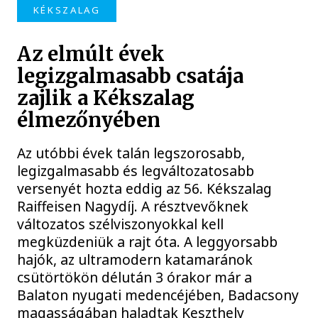
KÉKSZALAG
Az elmúlt évek
legizgalmasabb csatája
zajlik a Kékszalag
élmezőnyében
Az utóbbi évek talán legszorosabb,
legizgalmasabb és legváltozatosabb
versenyét hozta eddig az 56. Kékszalag
Raiffeisen Nagydíj. A résztvevőknek
változatos szélviszonyokkal kell
megküzdeniük a rajt óta. A leggyorsabb
hajók, az ultramodern katamaránok
csütörtökön délután 3 órakor már a
Balaton nyugati medencéjében, Badacsony
magasságában haladtak Keszthely