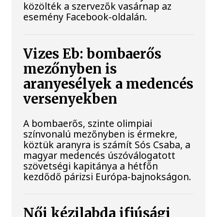
közölték a szervezők vasárnap az
esemény Facebook-oldalán.
Vizes Eb: bombaerős
mezőnyben is
aranyesélyek a medencés
versenyekben
A bombaerős, szinte olimpiai
színvonalú mezőnyben is érmekre,
köztük aranyra is számít Sós Csaba, a
magyar medencés úszóválogatott
szövetségi kapitánya a hétfőn
kezdődő párizsi Európa-bajnokságon.
Női kézilabda ifjúsági