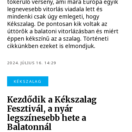
tókerülő verseny, ami mára Európa egyik
legnevesebb vitorlás viadala lett és
mindenki csak úgy emlegeti, hogy
Kékszalag. De pontosan kik voltak az
úttörők a balatoni vitorlázásban és miért
éppen kékszínű az a szalag. Történeti
cikkünkben ezeket is elmondjuk.
2024. JÚLIUS 16. 14:29
KÉKSZALAG
Kezdődik a Kékszalag
Fesztivál, a nyár
legszínesebb hete a
Balatonnál