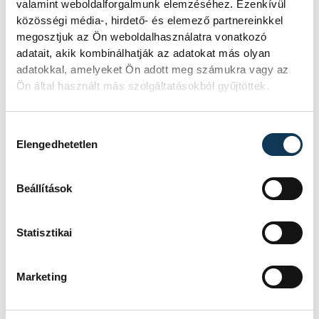
valamint weboldalforgalmunk elemzéséhez. Ezenkívül
A lelet önmagában még
közösségi média-, hirdető- és elemező partnereinkkel
nem történet – Felber
megosztjuk az Ön weboldalhasználatra vonatkozó
Zsombor régész a föld
adatait, akik kombinálhatják az adatokat más olyan
adatokkal, amelyeket Ön adott meg számukra vagy az
alatt rejtőző múltról
Ön által használt más szolgáltatásokból gyűjtöttek.
Mitől lesz egy régészeti lelet valódi
történeti forrás? Miért lehet fontos
Hozzájárulás kiválasztása
egy törött cserépdarab, és miért
Elengedhetetlen
veszítjük el az információ egy részét,
ha egy tárgyat dokumentáció nélkül
Beállítások
emelnek ki a földből? Többek között
ezekről beszélt Felber Zsombor, a
veszprémi Laczkó Dezső Múzeum
Statisztikai
régésze a We Are Smart!
beszélgetéssorozat negyedik
alkalmán.
Marketing