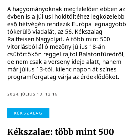
A hagyományoknak megfelelően ebben az
évben is a júliusi holdtöltéhez legközelebb
eső hétvégén rendezik Európa legnagyobb
tókerülő viadalát, az 56. Kékszalag
Raiffeisen Nagydíjat. A több mint 500
vitorlásból álló mezőny július 18-án
csütörtökön reggel rajtol Balatonfüredről,
de nem csak a verseny ideje alatt, hanem
már július 13-tól, kilenc napon át színes
programforgatag várja az érdeklődőket.
2024. JÚLIUS 13. 12:16
KÉKSZALAG
Kékszalag: több mint 500