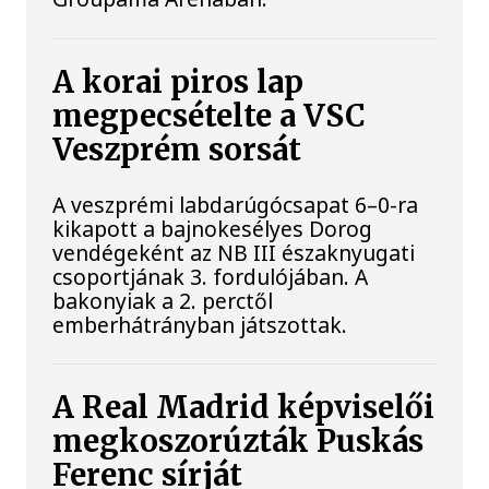
A korai piros lap
megpecsételte a VSC
Veszprém sorsát
A veszprémi labdarúgócsapat 6–0-ra
kikapott a bajnokesélyes Dorog
vendégeként az NB III északnyugati
csoportjának 3. fordulójában. A
bakonyiak a 2. perctől
emberhátrányban játszottak.
A Real Madrid képviselői
megkoszorúzták Puskás
Ferenc sírját