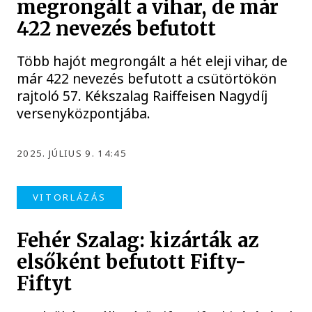
megrongált a vihar, de már
422 nevezés befutott
Több hajót megrongált a hét eleji vihar, de
már 422 nevezés befutott a csütörtökön
rajtoló 57. Kékszalag Raiffeisen Nagydíj
versenyközpontjába.
2025. JÚLIUS 9. 14:45
VITORLÁZÁS
Fehér Szalag: kizárták az
elsőként befutott Fifty-
Fiftyt