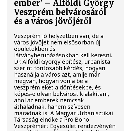
ember' – Alföldi György
Veszprém belvárosáról
és a város jövőjéről
Veszprém jó helyzetben van, de a
város jövőjét nem elsősorban új
épületekben és
látványberuházásokban kell keresni.
Dr. Alföldi György építész, urbanista
szerint fontosabb kérdés, hogyan
használja a város azt, amije már
megvan, hogyan vonja be a
veszprémieket a döntésekbe, és
képes-e olyan belvárost kialakítani,
ahol az emberek nemcsak
áthaladnak, hanem szívesen
maradnak is. A Magyar Urbanisztikai
Társaság elnöke a Pro Bono
Veszprémért Egyesület rendezvényén