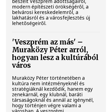
beszélt Veszprém adottságairól,
modern építészeti örökségéről, a
belvárosi kereskedelemről, a
lakhatásról és a városfejlesztés új
lehetőségeiről.
'Veszprém az más' –
Muraközy Péter arról,
hogyan lesz a kultúrából
város
Muraközy Péter történetében a
kultúra nem intézményeknél és
stratégiáknál kezdődik, hanem egy
zenekarnál, egy klubnál, baráti
társaságoknál és annál az igénynél,
hogy történjen végre valami a
városban. A veszprémi