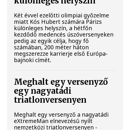
különleges helyszín
Két évvel ezelőtti olimpiai győzelme
miatt Kós Hubert számára Párizs
különleges helyszín, a hétfőn
kezdődő medencés úszóversenyeken
pedig az egyik célja, hogy fő
számában, 200 méter háton
megszerezze karrierje első Európa-
bajnoki címét.
Meghalt egy versenyző
egy nagyatádi
triatlonversenyen
Meghalt egy versenyző a nagyatádi
eXtremeMan elnevezésű nyílt
nemzetközi triatlonversenyen -