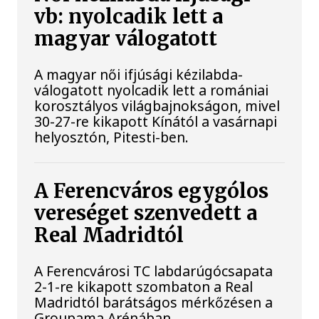
vb: nyolcadik lett a
magyar válogatott
A magyar női ifjúsági kézilabda-
válogatott nyolcadik lett a romániai
korosztályos világbajnokságon, mivel
30-27-re kikapott Kínától a vasárnapi
helyosztón, Pitesti-ben.
A Ferencváros egygólos
vereséget szenvedett a
Real Madridtól
A Ferencvárosi TC labdarúgócsapata
2-1-re kikapott szombaton a Real
Madridtól barátságos mérkőzésen a
Groupama Arénában.