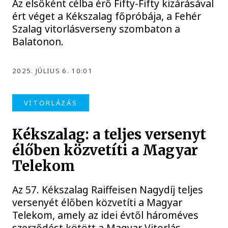
Az elsőként célba érő Fifty-Fifty kizárásával
ért véget a Kékszalag főpróbája, a Fehér
Szalag vitorlásverseny szombaton a
Balatonon.
2025. JÚLIUS 6. 10:01
VITORLÁZÁS
Kékszalag: a teljes versenyt
élőben közvetíti a Magyar
Telekom
Az 57. Kékszalag Raiffeisen Nagydíj teljes
versenyét élőben közvetíti a Magyar
Telekom, amely az idei évtől hároméves
szerződést kötött a Magyar Vitorlás