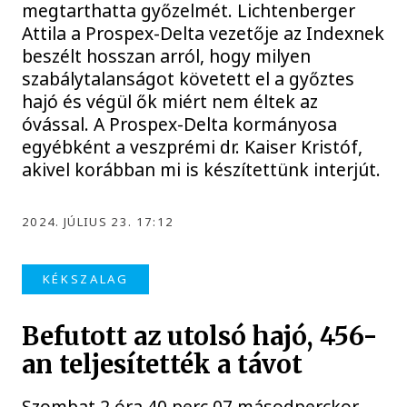
megtarthatta győzelmét. Lichtenberger
Attila a Prospex-Delta vezetője az Indexnek
beszélt hosszan arról, hogy milyen
szabálytalanságot követett el a győztes
hajó és végül ők miért nem éltek az
óvással. A Prospex-Delta kormányosa
egyébként a veszprémi dr. Kaiser Kristóf,
akivel korábban mi is készítettünk interjút.
2024. JÚLIUS 23. 17:12
KÉKSZALAG
Befutott az utolsó hajó, 456-
an teljesítették a távot
Szombat 2 óra 40 perc 07 másodperckor,