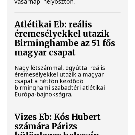
vasárnapi helyosztón.
Atlétikai Eb: reális
éremesélyekkel utazik
Birminghambe az 51 fős
magyar csapat
Nagy létszámmal, egyúttal reális
éremesélyekkel utazik a magyar
csapat a hétfőn kezdődő
birminghami szabadtéri atlétikai
Európa-bajnokságra.
Vizes Eb: Kós Hubert
számára Párizs