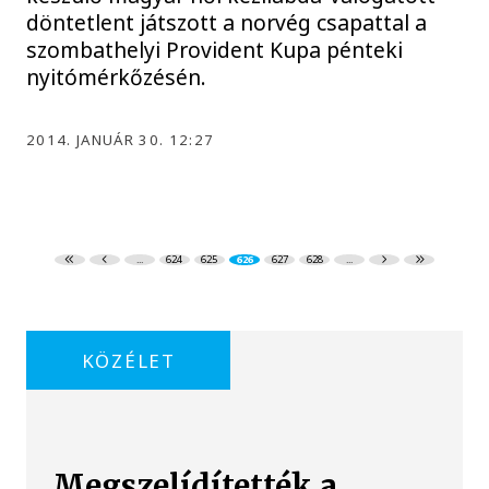
döntetlent játszott a norvég csapattal a
szombathelyi Provident Kupa pénteki
nyitómérkőzésén.
2014. JANUÁR 30. 12:27
...
624
625
626
627
628
...
KÖZÉLET
Megszelídítették a