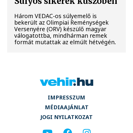
Súlyos sikerek küszöbén
Három VEDAC-os súlyemelő is
bekerült az Olimpiai Reménységek
Versenyére (ORV) készülő magyar
válogatottba, mindhárman remek
formát mutattak az elmúlt hétvégén.
IMPRESSZUM
MÉDIAAJÁNLAT
JOGI NYILATKOZAT