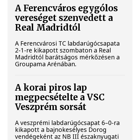
A Ferencváros egygólos
vereséget szenvedett a
Real Madridtól
A Ferencvárosi TC labdarúgócsapata
2-1-re kikapott szombaton a Real
Madridtól barátságos mérkőzésen a
Groupama Arénában.
A korai piros lap
megpecsételte a VSC
Veszprém sorsát
A veszprémi labdarúgócsapat 6–0-ra
kikapott a bajnokesélyes Dorog
vendégeként az NB III északnyugati