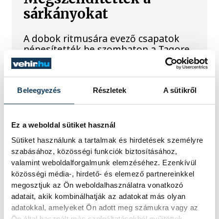
sárkányokat
A dobok ritmusára evező csapatok
népesítették be szombaton a Tagore
sétány előtti partszakaszt. Az Európa
Sportrégiója 2026 programsorozat
részeként megrendezett Sárkányhajó
Kupán civil, céges, sportegyesületi és
Beleegyezés
Részletek
A sütikről
belügyi egységek csaptak össze a
vízen.
Ez a weboldal sütiket használ
Sütiket használunk a tartalmak és hirdetések személyre
Baka Andrást jelöli
szabásához, közösségi funkciók biztosításához,
államfőnek a Tisza
valamint weboldalforgalmunk elemzéséhez. Ezenkívül
közösségi média-, hirdető- és elemező partnereinkkel
parlamenti frakciója
megosztjuk az Ön weboldalhasználatra vonatkozó
adatait, akik kombinálhatják az adatokat más olyan
Baka Andrást, a Legfelsőbb Bíróság
adatokkal, amelyeket Ön adott meg számukra vagy az
korábbi elnökét jelöli köztársasági
Ön által használt más szolgáltatásokból gyűjtöttek.