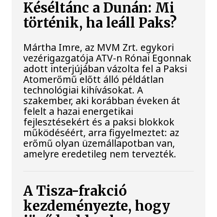
Késéltánc a Dunán: Mi
történik, ha leáll Paks?
Mártha Imre, az MVM Zrt. egykori
vezérigazgatója ATV-n Rónai Egonnak
adott interjújában vázolta fel a Paksi
Atomerőmű előtt álló példátlan
technológiai kihívásokat. A
szakember, aki korábban éveken át
felelt a hazai energetikai
fejlesztésekért és a paksi blokkok
működéséért, arra figyelmeztet: az
erőmű olyan üzemállapotban van,
amelyre eredetileg nem tervezték.
A Tisza-frakció
kezdeményezte, hogy