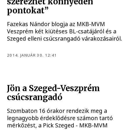
szerezhet könnyedén
pontokat”
Fazekas Nándor blogja az MKB-MVM
Veszprém két kiütéses BL-csatájáról és a
Szeged elleni csúcsrangadó várakozásairól.
2014. JANUÁR 30. 12:41
Jön a Szeged-Veszprém
csúcsrangadó
Szombaton 16 órakor rendezik meg a
legnagyobb érdeklődésre számon tartó
mérkőzést, a Pick Szeged - MKB-MVM