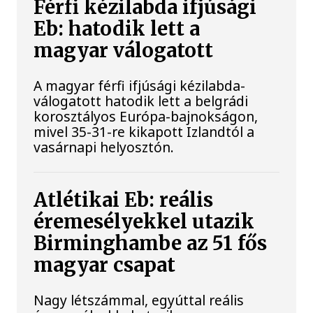
Férfi kézilabda ifjúsági
Eb: hatodik lett a
magyar válogatott
A magyar férfi ifjúsági kézilabda-
válogatott hatodik lett a belgrádi
korosztályos Európa-bajnokságon,
mivel 35-31-re kikapott Izlandtól a
vasárnapi helyosztón.
Atlétikai Eb: reális
éremesélyekkel utazik
Birminghambe az 51 fős
magyar csapat
Nagy létszámmal, egyúttal reális