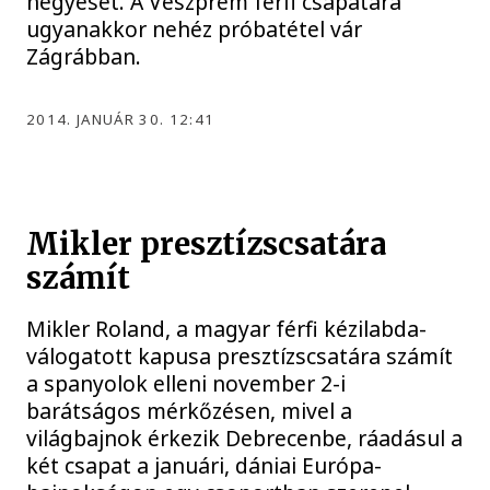
négyesét. A Veszprém férfi csapatára
ugyanakkor nehéz próbatétel vár
Zágrábban.
2014. JANUÁR 30. 12:41
Mikler presztízscsatára
számít
Mikler Roland, a magyar férfi kézilabda-
válogatott kapusa presztízscsatára számít
a spanyolok elleni november 2-i
barátságos mérkőzésen, mivel a
világbajnok érkezik Debrecenbe, ráadásul a
két csapat a januári, dániai Európa-