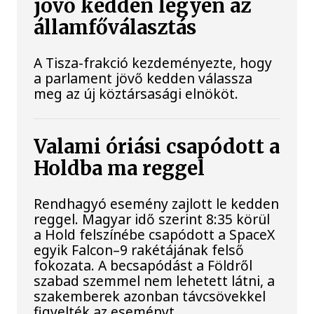
jövő kedden legyen az
államfőválasztás
A Tisza-frakció kezdeményezte, hogy
a parlament jövő kedden válassza
meg az új köztársasági elnököt.
Valami óriási csapódott a
Holdba ma reggel
Rendhagyó esemény zajlott le kedden
reggel. Magyar idő szerint 8:35 körül
a Hold felszínébe csapódott a SpaceX
egyik Falcon–9 rakétájának felső
fokozata. A becsapódást a Földről
szabad szemmel nem lehetett látni, a
szakemberek azonban távcsövekkel
figyelték az eseményt.