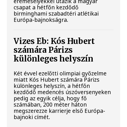
éremesélyekkel utazik a magyar
csapat a hétfőn kezdődő
birminghami szabadtéri atlétikai
Európa-bajnokságra.
Vizes Eb: Kós Hubert
számára Párizs
különleges helyszín
Két évvel ezelőtti olimpiai győzelme
miatt Kós Hubert számára Párizs
különleges helyszín, a hétfőn
kezdődő medencés úszóversenyeken
pedig az egyik célja, hogy fő
számában, 200 méter háton
megszerezze karrierje első Európa-
bajnoki címét.