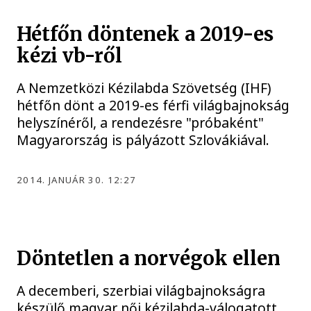
Hétfőn döntenek a 2019-es
kézi vb-ről
A Nemzetközi Kézilabda Szövetség (IHF)
hétfőn dönt a 2019-es férfi világbajnokság
helyszínéről, a rendezésre "próbaként"
Magyarország is pályázott Szlovákiával.
2014. JANUÁR 30. 12:27
Döntetlen a norvégok ellen
A decemberi, szerbiai világbajnokságra
készülő magyar női kézilabda-válogatott