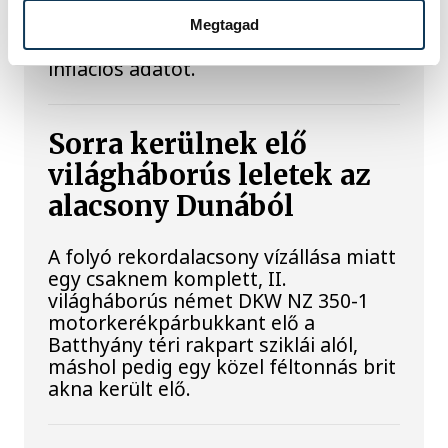
Hatalmas meglepetésként értékelték
Megtagad
az elemzők a júliusi, 1,2 százalékos
inflációs adatot.
Sorra kerülnek elő
világháborús leletek az
alacsony Dunából
A folyó rekordalacsony vízállása miatt
egy csaknem komplett, II.
világháborús német DKW NZ 350-1
motorkerékpárbukkant elő a
Batthyány téri rakpart sziklái alól,
máshol pedig egy közel féltonnás brit
akna került elő.