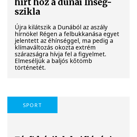
hírt hoz a dunai Ínség-
szikla
Újra kilátszik a Dunából az aszály
hírnöke! Régen a felbukkanása egyet
jelentett az éhínséggel, ma pedig a
klímaváltozás okozta extrém
szárazságra hívja fel a figyelmet.
Elmeséljük a baljós kőtömb
történetét.
SPORT