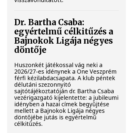
Dr. Bartha Csaba:
egyértelmű célkitűzés a
Bajnokok Ligája négyes
döntője
Huszonkét játékossal vág neki a
2026/27-es idénynek a One Veszprém
férfi kézilabdacsapata. A klub péntek
délutáni szezonnyitó
sajtótájékoztatóján dr. Bartha Csaba
vezérigazgató kijelentette: a jubileumi
idényben a hazai címek begyűjtése
mellett a Bajnokok Ligája négyes
döntőjébe jutás is egyértelmű
célkitűzés.