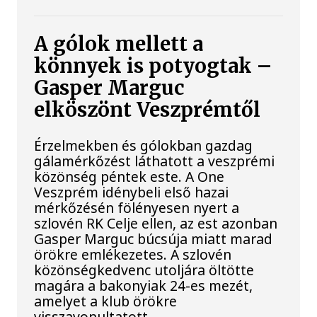
A gólok mellett a
könnyek is potyogtak –
Gasper Marguc
elköszönt Veszprémtől
Érzelmekben és gólokban gazdag
gálamérkőzést láthatott a veszprémi
közönség péntek este. A One
Veszprém idénybeli első hazai
mérkőzésén fölényesen nyert a
szlovén RK Celje ellen, az est azonban
Gasper Marguc búcsúja miatt marad
örökre emlékezetes. A szlovén
közönségkedvenc utoljára öltötte
magára a bakonyiak 24-es mezét,
amelyet a klub örökre
visszavonultatott.