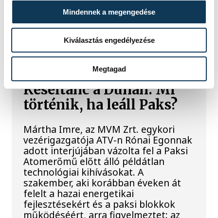
világháborús német DKW NZ 350-1
Mindennek a megengedése
motorkerékpárbukkant elő a
Batthyány téri rakpart sziklái alól,
máshol pedig egy közel féltonnás brit
Kiválasztás engedélyezése
akna került elő.
Megtagad
Késéltánc a Dunán: Mi
történik, ha leáll Paks?
Mártha Imre, az MVM Zrt. egykori
vezérigazgatója ATV-n Rónai Egonnak
adott interjújában vázolta fel a Paksi
Atomerőmű előtt álló példátlan
technológiai kihívásokat. A
szakember, aki korábban éveken át
felelt a hazai energetikai
fejlesztésekért és a paksi blokkok
működéséért, arra figyelmeztet: az