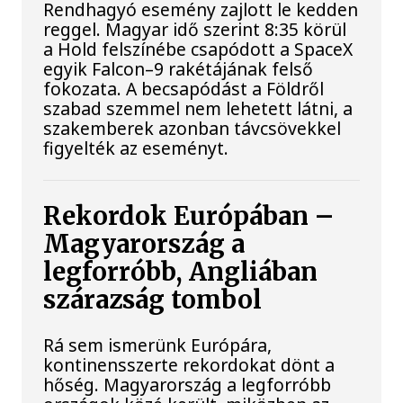
Rendhagyó esemény zajlott le kedden
reggel. Magyar idő szerint 8:35 körül
a Hold felszínébe csapódott a SpaceX
egyik Falcon–9 rakétájának felső
fokozata. A becsapódást a Földről
szabad szemmel nem lehetett látni, a
szakemberek azonban távcsövekkel
figyelték az eseményt.
Rekordok Európában –
Magyarország a
legforróbb, Angliában
szárazság tombol
Rá sem ismerünk Európára,
kontinensszerte rekordokat dönt a
hőség. Magyarország a legforróbb