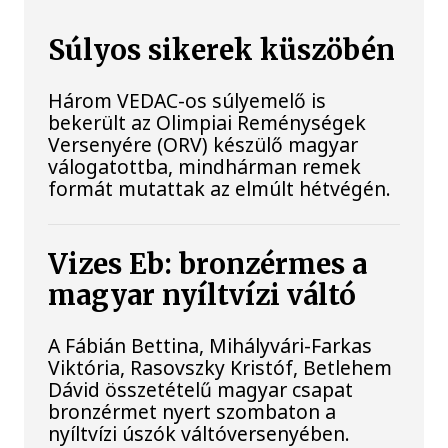
Súlyos sikerek küszöbén
Három VEDAC-os súlyemelő is
bekerült az Olimpiai Reménységek
Versenyére (ORV) készülő magyar
válogatottba, mindhárman remek
formát mutattak az elmúlt hétvégén.
Vizes Eb: bronzérmes a
magyar nyíltvízi váltó
A Fábián Bettina, Mihályvári-Farkas
Viktória, Rasovszky Kristóf, Betlehem
Dávid összetételű magyar csapat
bronzérmet nyert szombaton a
nyíltvízi úszók váltóversenyében.