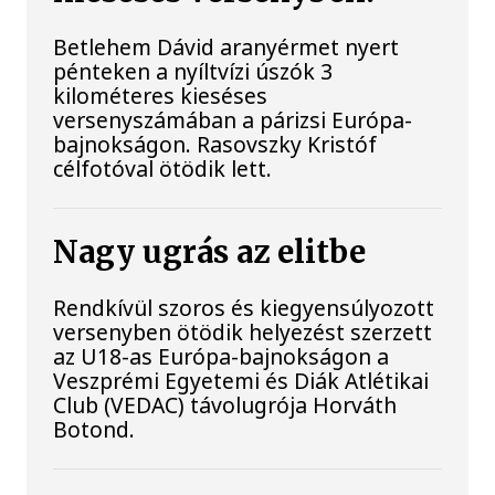
Betlehem Dávid aranyérmet nyert
pénteken a nyíltvízi úszók 3
kilométeres kieséses
versenyszámában a párizsi Európa-
bajnokságon. Rasovszky Kristóf
célfotóval ötödik lett.
Nagy ugrás az elitbe
Rendkívül szoros és kiegyensúlyozott
versenyben ötödik helyezést szerzett
az U18-as Európa-bajnokságon a
Veszprémi Egyetemi és Diák Atlétikai
Club (VEDAC) távolugrója Horváth
Botond.