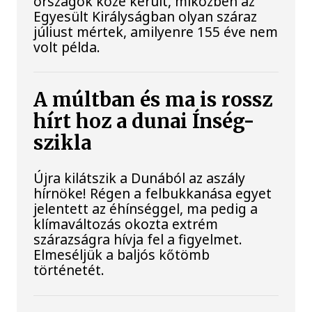
országok közé került, miközben az
Egyesült Királyságban olyan száraz
júliust mértek, amilyenre 155 éve nem
volt példa.
A múltban és ma is rossz
hírt hoz a dunai Ínség-
szikla
Újra kilátszik a Dunából az aszály
hírnöke! Régen a felbukkanása egyet
jelentett az éhínséggel, ma pedig a
klímaváltozás okozta extrém
szárazságra hívja fel a figyelmet.
Elmeséljük a baljós kőtömb
történetét.