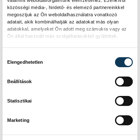
valamint weboldalforgalmunk elemzéséhez. Ezenkívül
eddiginél több, 22 vendéglátóhely 44
közösségi média-, hirdető- és elemező partnereinkkel
étellel indult. Egy fonyódi hely nyert...
megosztjuk az Ön weboldalhasználatra vonatkozó
adatait, akik kombinálhatják az adatokat más olyan
adatokkal, amelyeket Ön adott meg számukra vagy az
Meglepték az elemzőket
Ön által használt más szolgáltatásokból gyűjtöttek.
a júliusi inflációs adatok
Hozzájárulás kiválasztása
Hatalmas meglepetésként értékelték
Elengedhetetlen
az elemzők a júliusi, 1,2 százalékos
inflációs adatot.
Beállítások
Sorra kerülnek elő
Statisztikai
világháborús leletek az
alacsony Dunából
Marketing
A folyó rekordalacsony vízállása miatt
egy csaknem komplett, II.