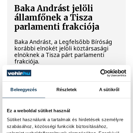
Baka Andrást jelöli
államfőnek a Tisza
parlamenti frakciója
Baka Andrást, a Legfelsőbb Bíróság
korábbi elnökét jelöli köztársasági
elnöknek a Tisza párt parlamenti
frakciója.
Egy furcsa halkonzerv
Beleegyezés
Részletek
A sütikről
lett az Év Strandétele -
mutatjuk!
Ez a weboldal sütiket használ
A Balatoni Kör idén tizenkettedik
Sütiket használunk a tartalmak és hirdetések személyre
alkalommal hirdette meg az év
szabásához, közösségi funkciók biztosításához,
strandétele versenyt, amelyre minden