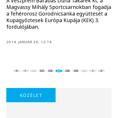
A Veszprém Barabás Duna Takarék KC a
Magvassy Mihály Sportcsarnokban fogadja
a fehérorosz Gorodnicsanka együttesét a
Kupagyőztesek Európa Kupája (KEK) 3.
fordulójában.
2014. JANUÁR 30. 12:14
...
625
626
627
628
629
...
KÖZÉLET