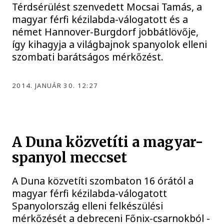
Térdsérülést szenvedett Mocsai Tamás, a
magyar férfi kézilabda-válogatott és a
német Hannover-Burgdorf jobbátlövője,
így kihagyja a világbajnok spanyolok elleni
szombati barátságos mérkőzést.
2014. JANUÁR 30. 12:27
A Duna közvetíti a magyar-
spanyol meccset
A Duna közvetíti szombaton 16 órától a
magyar férfi kézilabda-válogatott
Spanyolország elleni felkészülési
mérkőzését a debreceni Főnix-csarnokból -