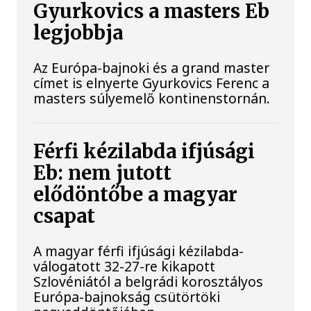
Gyurkovics a masters Eb
legjobbja
Az Európa-bajnoki és a grand master
címet is elnyerte Gyurkovics Ferenc a
masters súlyemelő kontinenstornán.
Férfi kézilabda ifjúsági
Eb: nem jutott
elődöntőbe a magyar
csapat
A magyar férfi ifjúsági kézilabda-
válogatott 32-27-re kikapott
Szlovéniától a belgrádi korosztályos
Európa-bajnokság csütörtöki