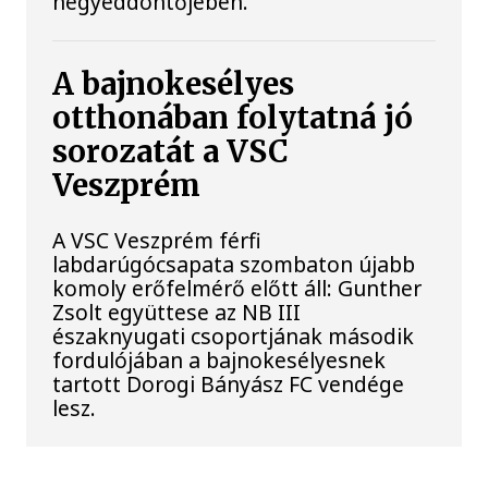
negyeddöntőjében.
A bajnokesélyes
otthonában folytatná jó
sorozatát a VSC
Veszprém
A VSC Veszprém férfi
labdarúgócsapata szombaton újabb
komoly erőfelmérő előtt áll: Gunther
Zsolt együttese az NB III
északnyugati csoportjának második
fordulójában a bajnokesélyesnek
tartott Dorogi Bányász FC vendége
lesz.