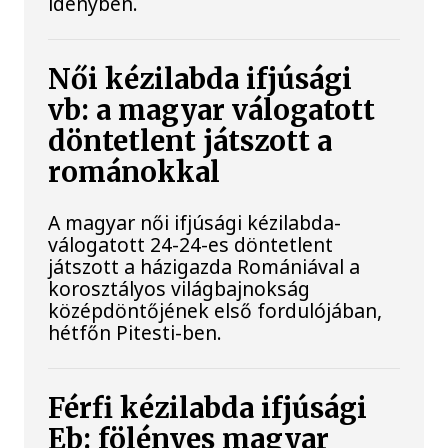
idényben.
Női kézilabda ifjúsági
vb: a magyar válogatott
döntetlent játszott a
románokkal
A magyar női ifjúsági kézilabda-
válogatott 24-24-es döntetlent
játszott a házigazda Romániával a
korosztályos világbajnokság
középdöntőjének első fordulójában,
hétfőn Pitesti-ben.
Férfi kézilabda ifjúsági
Eb: fölényes magyar