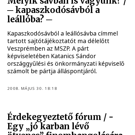
Melyik sávban is vagyunk? /
─ kapaszkodósávból a
leállóba? ─
Kapaszkodósávból a leállósávba címmel
tartott sajtótájékoztatót ma délelőtt
Veszprémben az MSZP. A párt
képviseletében Katanics Sándor
országgyűlési és önkormányzati képviselő
számolt be pártja álláspontjáról.
2008. MÁJUS 30. 18:18
Érdekegyeztető fórum / -
Egy „jó karban lévő