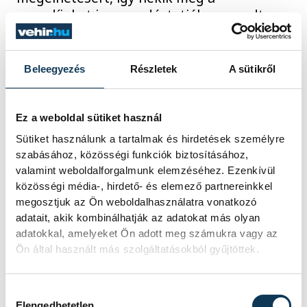
nyugdíjukat is megadóztatják. – mondta
Lasztovicza Jenő országgyűlési képviselő, a
megyei önkormányzat elnöke, válaszul
azokra a szocialista vádakra, miszerint ha a
Beleegyezés
Részletek
A sütikről
Fidesz kormányra kerül, be fogja
fagyasztani a nyugdíjakat.
Ez a weboldal sütiket használ
Sütiket használunk a tartalmak és hirdetések személyre
2008. MÁJUS 30. 16:07
szabásához, közösségi funkciók biztosításához,
valamint weboldalforgalmunk elemzéséhez. Ezenkívül
közösségi média-, hirdető- és elemező partnereinkkel
megosztjuk az Ön weboldalhasználatra vonatkozó
...
1639
1640
1641
1642
1643
...
adatait, akik kombinálhatják az adatokat más olyan
adatokkal, amelyeket Ön adott meg számukra vagy az
Ön által használt más szolgáltatásokból gyűjtöttek.
SPORT
Hozzájárulás kiválasztása
Elengedhetetlen