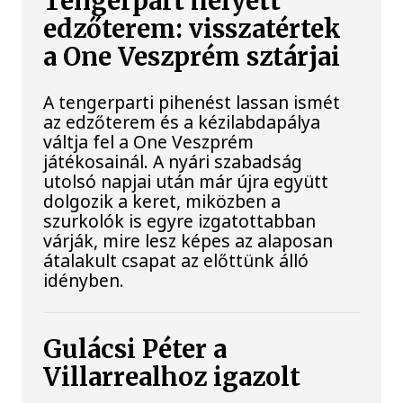
Tengerpart helyett
edzőterem: visszatértek
a One Veszprém sztárjai
A tengerparti pihenést lassan ismét
az edzőterem és a kézilabdapálya
váltja fel a One Veszprém
játékosainál. A nyári szabadság
utolsó napjai után már újra együtt
dolgozik a keret, miközben a
szurkolók is egyre izgatottabban
várják, mire lesz képes az alaposan
átalakult csapat az előttünk álló
idényben.
Gulácsi Péter a
Villarrealhoz igazolt