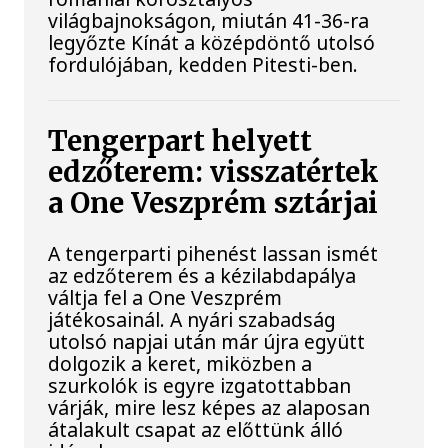
világbajnokságon, miután 41-36-ra
legyőzte Kínát a középdöntő utolsó
fordulójában, kedden Pitesti-ben.
Tengerpart helyett
edzőterem: visszatértek
a One Veszprém sztárjai
A tengerparti pihenést lassan ismét
az edzőterem és a kézilabdapálya
váltja fel a One Veszprém
játékosainál. A nyári szabadság
utolsó napjai után már újra együtt
dolgozik a keret, miközben a
szurkolók is egyre izgatottabban
várják, mire lesz képes az alaposan
átalakult csapat az előttünk álló