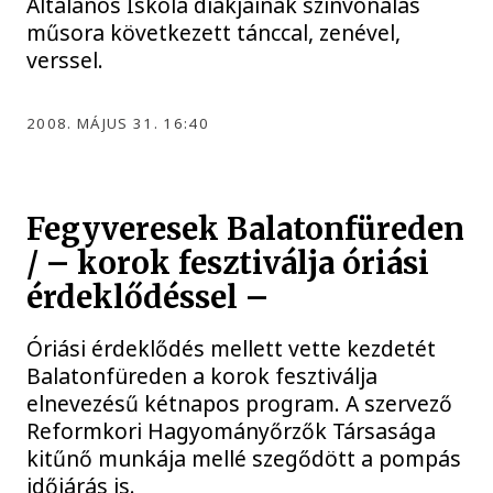
Általános Iskola diákjainak színvonalas
műsora következett tánccal, zenével,
verssel.
2008. MÁJUS 31. 16:40
Fegyveresek Balatonfüreden
/ – korok fesztiválja óriási
érdeklődéssel –
Óriási érdeklődés mellett vette kezdetét
Balatonfüreden a korok fesztiválja
elnevezésű kétnapos program. A szervező
Reformkori Hagyományőrzők Társasága
kitűnő munkája mellé szegődött a pompás
időjárás is.