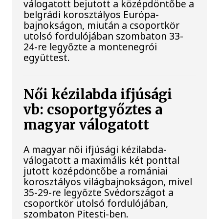
válogatott bejutott a középdöntőbe a
belgrádi korosztályos Európa-
bajnokságon, miután a csoportkör
utolsó fordulójában szombaton 33-
24-re legyőzte a montenegrói
együttest.
Női kézilabda ifjúsági
vb: csoportgyőztes a
magyar válogatott
A magyar női ifjúsági kézilabda-
válogatott a maximális két ponttal
jutott középdöntőbe a romániai
korosztályos világbajnokságon, mivel
35-29-re legyőzte Svédországot a
csoportkör utolsó fordulójában,
szombaton Pitesti-ben.