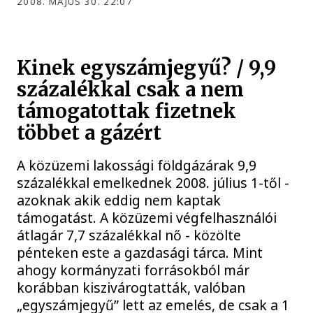
2008. MÁJUS 30. 22:07
Kinek egyszámjegyű? / 9,9
százalékkal csak a nem
támogatottak fizetnek
többet a gázért
A közüzemi lakossági földgázárak 9,9
százalékkal emelkednek 2008. július 1-től -
azoknak akik eddig nem kaptak
támogatást. A közüzemi végfelhasználói
átlagár 7,7 százalékkal nő - közölte
pénteken este a gazdasági tárca. Mint
ahogy kormányzati forrásokból már
korábban kiszivárogtatták, valóban
„egyszámjegyű” lett az emelés, de csak a 1