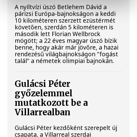
A nyíltvízi úszó Betlehem Dávid a
párizsi Európa-bajnokságon a keddi
10 kilométeren szerzett ezüstérmét
követően, szerdán 5 kilométeren is
második lett Florian Wellbrock
mögött; a 22 éves magyar úszó bízik
benne, hogy akár már jövőre, a hazai
rendezésű világbajnokságon "fogást
talál" a németek olimpiai bajnokán.
Gulácsi Péter
győzelemmel
mutatkozott be a
Villarrealban
Gulácsi Péter kezdőként szerepelt új
csapata, a Villarreal szerdai