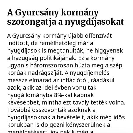
A Gyurcsány kormány
szorongatja a nyugdíjasokat
A Gyurcsány kormány újabb offenzívát
indított, de remélhetőleg már a
nyugdíjasok is megtanulták, ne higgyenek
a hazugság politikájának. Ez a kormány
ugyanis háromszorosan húzta meg a szép
korúak nadrágszíját. A nyugdíjemelés
messze elmarad az inflációtól, ráadásul
azok, akik az idei évben vonultak
nyugállományba 8%-kal kapnak
kevesebbet, mintha ezt tavaly tették volna.
Továbbá összevonták azoknak a
nyugdíjasoknak a bevételeit, akik még idős
korukban is dolgozni kényszerülnek a
megélhetésért, így nekik még a