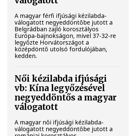
válogatott
A magyar férfi ifjúsági kézilabda-
válogatott negyeddöntőbe jutott a
Belgrádban zajló korosztályos
Európa-bajnokságon, mivel 37-32-re
legyőzte Horvátországot a
középdöntő utolsó fordulójában,
kedden.
Női kézilabda ifjúsági
vb: Kína legyőzésével
negyeddöntős a magyar
válogatott
A magyar női ifjúsági kézilabda-
válogatott negyeddöntőbe jutott a
romániai korosztályos