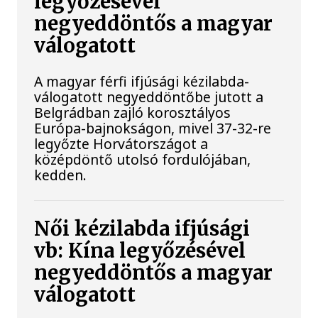
legyőzésével
negyeddöntős a magyar
válogatott
A magyar férfi ifjúsági kézilabda-
válogatott negyeddöntőbe jutott a
Belgrádban zajló korosztályos
Európa-bajnokságon, mivel 37-32-re
legyőzte Horvátországot a
középdöntő utolsó fordulójában,
kedden.
Női kézilabda ifjúsági
vb: Kína legyőzésével
negyeddöntős a magyar
válogatott