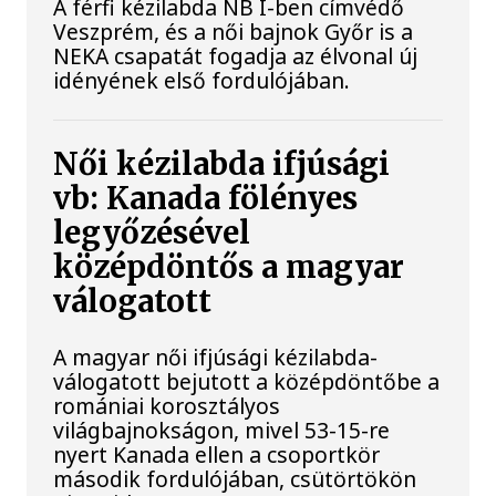
A férfi kézilabda NB I-ben címvédő
Veszprém, és a női bajnok Győr is a
NEKA csapatát fogadja az élvonal új
idényének első fordulójában.
Női kézilabda ifjúsági
vb: Kanada fölényes
legyőzésével
középdöntős a magyar
válogatott
A magyar női ifjúsági kézilabda-
válogatott bejutott a középdöntőbe a
romániai korosztályos
világbajnokságon, mivel 53-15-re
nyert Kanada ellen a csoportkör
második fordulójában, csütörtökön