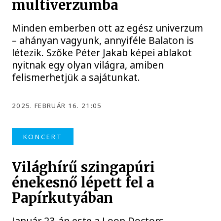
multiverzumba
Minden emberben ott az egész univerzum
– ahányan vagyunk, annyiféle Balaton is
létezik. Szőke Péter Jakab képei ablakot
nyitnak egy olyan világra, amiben
felismerhetjük a sajátunkat.
2025. FEBRUÁR 16. 21:05
KONCERT
Világhírű szingapúri
énekesnő lépett fel a
Papírkutyában
Január 23-án este a Loop Doctors