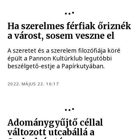
KULTÚRA
Ha szerelmes férfiak őriznék
a várost, sosem veszne el
A szeretet és a szerelem filozófiája köré
épült a Pannon Kultúrklub legutóbbi
beszélgető-estje a Papírkutyában.
2022. MÁJUS 22. 16:17
Adománygyűjtő céllal
változott utcabállá a