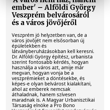
ember' – Alföldi György
Veszprém belvárosáról
és a város jövőjéről
Veszprém jó helyzetben van, de a
város jövőjét nem elsősorban új
épületekben és
látványberuházásokban kell keresni.
Dr. Alföldi György építész, urbanista
szerint fontosabb kérdés, hogyan
használja a város azt, amije már
megvan, hogyan vonja be a
veszprémieket a döntésekbe, és
képes-e olyan belvárost kialakítani,
ahol az emberek nemcsak
áthaladnak, hanem szívesen
maradnak is. A Magyar Urbanisztikai
Társaság elnöke a Pro Bono