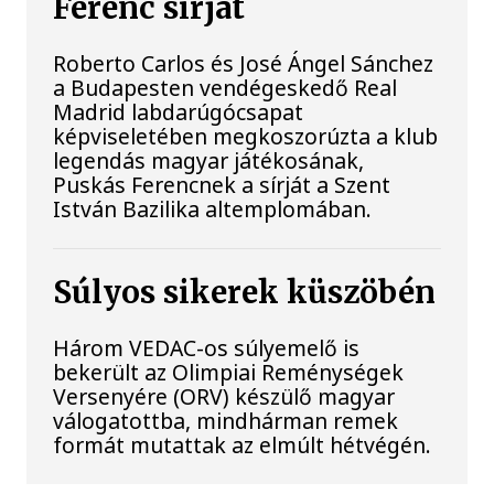
Ferenc sírját
Roberto Carlos és José Ángel Sánchez
a Budapesten vendégeskedő Real
Madrid labdarúgócsapat
képviseletében megkoszorúzta a klub
legendás magyar játékosának,
Puskás Ferencnek a sírját a Szent
István Bazilika altemplomában.
Súlyos sikerek küszöbén
Három VEDAC-os súlyemelő is
bekerült az Olimpiai Reménységek
Versenyére (ORV) készülő magyar
válogatottba, mindhárman remek
formát mutattak az elmúlt hétvégén.