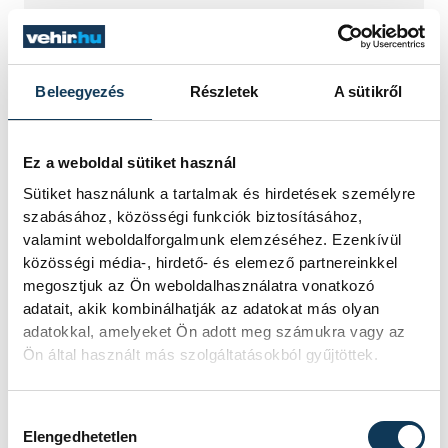
A lelet önmagában még
nem történet – Felber
Zsombor régész a föld
Beleegyezés
Részletek
A sütikről
alatt rejtőző múltról
Ez a weboldal sütiket használ
Mitől lesz egy régészeti lelet valódi
Sütiket használunk a tartalmak és hirdetések személyre
történeti forrás? Miért lehet fontos
szabásához, közösségi funkciók biztosításához,
egy törött cserépdarab, és miért
valamint weboldalforgalmunk elemzéséhez. Ezenkívül
veszítjük el az információ egy részét,
közösségi média-, hirdető- és elemező partnereinkkel
ha egy tárgyat dokumentáció nélkül
megosztjuk az Ön weboldalhasználatra vonatkozó
emelnek ki a földből? Többek között
adatait, akik kombinálhatják az adatokat más olyan
ezekről beszélt Felber Zsombor, a
veszprémi Laczkó Dezső Múzeum
adatokkal, amelyeket Ön adott meg számukra vagy az
régésze a We Are Smart!
Ön által használt más szolgáltatásokból gyűjtöttek.
beszélgetéssorozat negyedik
alkalmán.
Hozzájárulás kiválasztása
Elengedhetetlen