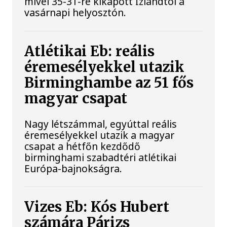
mivel 35-31-re kikapott Izlandtól a
vasárnapi helyosztón.
Atlétikai Eb: reális
éremesélyekkel utazik
Birminghambe az 51 fős
magyar csapat
Nagy létszámmal, egyúttal reális
éremesélyekkel utazik a magyar
csapat a hétfőn kezdődő
birminghami szabadtéri atlétikai
Európa-bajnokságra.
Vizes Eb: Kós Hubert
számára Párizs