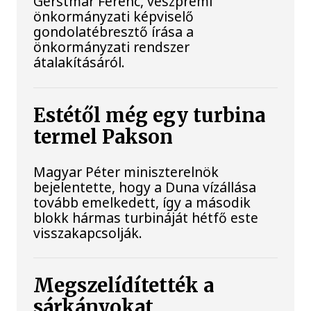
Gerstmár Ferenc, veszprémi
önkormányzati képviselő
gondolatébresztő írása a
önkormányzati rendszer
átalakításáról.
Estétől még egy turbina
termel Pakson
Magyar Péter miniszterelnök
bejelentette, hogy a Duna vízállása
tovább emelkedett, így a második
blokk hármas turbináját hétfő este
visszakapcsolják.
Megszelídítették a
sárkányokat