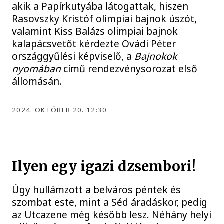
akik a Papírkutyába látogattak, hiszen
Rasovszky Kristóf olimpiai bajnok úszót,
valamint Kiss Balázs olimpiai bajnok
kalapácsvetőt kérdezte Ovádi Péter
országgyűlési képviselő, a
Bajnokok
nyomában
című rendezvénysorozat első
állomásán.
2024. OKTÓBER 20. 12:30
Ilyen egy igazi dzsembori!
Úgy hullámzott a belváros péntek és
szombat este, mint a Séd áradáskor, pedig
az Utcazene még később lesz. Néhány helyi