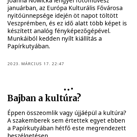
Joanna Nowicka lengyel fotóművész
januárban, az Európa Kulturális Fővárosa
nyitóünnepsége idején öt napot töltött
Veszprémben, és ez idő alatt több képet is
készített analóg fényképezőgépével.
Munkáiból kedden nyílt kiállítás a
Papírkutyában.
2023. MÁRCIUS 17. 22:47
Bajban a kultúra?
Éppen összeomlik vagy újjáépül a kultúra?
A szakemberek sem értettek egyet ebben
a Papírkutyában hétfő este megrendezett
beszélgetésen.