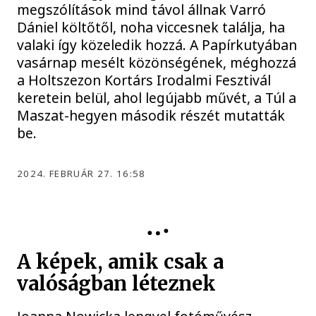
megszólítások mind távol állnak Varró
Dániel költőtől, noha viccesnek találja, ha
valaki így közeledik hozzá. A Papírkutyában
vasárnap mesélt közönségének, méghozzá
a Holtszezon Kortárs Irodalmi Fesztivál
keretein belül, ahol legújabb művét, a Túl a
Maszat-hegyen második részét mutatták
be.
2024. FEBRUÁR 27. 16:58
INTERURBÁN
A képek, amik csak a
valóságban léteznek