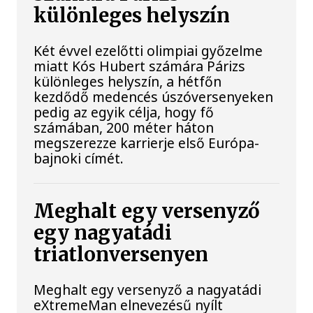
különleges helyszín
Két évvel ezelőtti olimpiai győzelme
miatt Kós Hubert számára Párizs
különleges helyszín, a hétfőn
kezdődő medencés úszóversenyeken
pedig az egyik célja, hogy fő
számában, 200 méter háton
megszerezze karrierje első Európa-
bajnoki címét.
Meghalt egy versenyző
egy nagyatádi
triatlonversenyen
Meghalt egy versenyző a nagyatádi
eXtremeMan elnevezésű nyílt