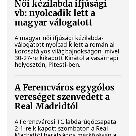
Női kézilabda ifjúsági
vb: nyolcadik lett a
magyar válogatott
A magyar női ifjúsági kézilabda-
válogatott nyolcadik lett a romániai
korosztályos világbajnokságon, mivel
30-27-re kikapott Kínától a vasárnapi
helyosztón, Pitesti-ben.
A Ferencváros egygólos
vereséget szenvedett a
Real Madridtól
A Ferencvárosi TC labdarúgócsapata
2-1-re kikapott szombaton a Real
Madridtól barátságos mérkőzésen a