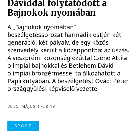
Dáviddal folytatódott a
Bajnokok nyomában
A „Bajnokok nyomában”
beszélgetéssorozat harmadik estjén két
generáció, két pályaív, de egy közös
szenvedély került a középpontba: az úszás.
A veszprémi közönség ezúttal Czene Attila
olimpiai bajnokkal és Betlehem Dávid
olimpiai bronzérmessel találkozhatott a
Papírkutyában. A beszélgetést Ovádi Péter
országgyűlési képviselő vezette.
2025. MÁJUS 17. 8:13
SPORT