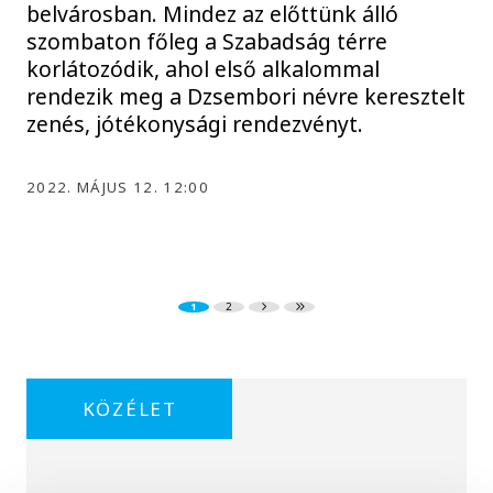
belvárosban. Mindez az előttünk álló
szombaton főleg a Szabadság térre
korlátozódik, ahol első alkalommal
rendezik meg a Dzsembori névre keresztelt
zenés, jótékonysági rendezvényt.
2022. MÁJUS 12. 12:00
1
2
KÖZÉLET