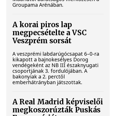
Groupama Arénában.
A korai piros lap
megpecsételte a VSC
Veszprém sorsát
A veszprémi labdarúgócsapat 6–0-ra
kikapott a bajnokesélyes Dorog
vendégeként az NB III északnyugati
csoportjának 3. fordulójában. A
bakonyiak a 2. perctől
emberhátrányban játszottak.
A Real Madrid képviselői
megkoszorúzták Puskás