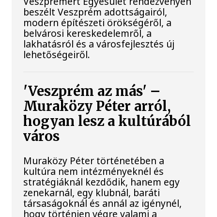
Veszprémért Egyesület rendezvényén
beszélt Veszprém adottságairól,
modern építészeti örökségéről, a
belvárosi kereskedelemről, a
lakhatásról és a városfejlesztés új
lehetőségeiről.
'Veszprém az más' –
Muraközy Péter arról,
hogyan lesz a kultúrából
város
Muraközy Péter történetében a
kultúra nem intézményeknél és
stratégiáknál kezdődik, hanem egy
zenekarnál, egy klubnál, baráti
társaságoknál és annál az igénynél,
hogy történjen végre valami a