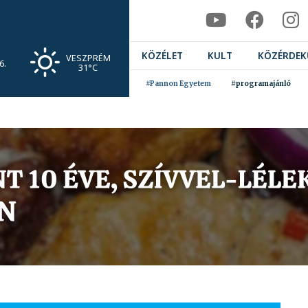
KÖZÉLET
KULT
KÖZÉRDEK
VESZPRÉM
6.
31°C
#Pannon Egyetem
#programajánló