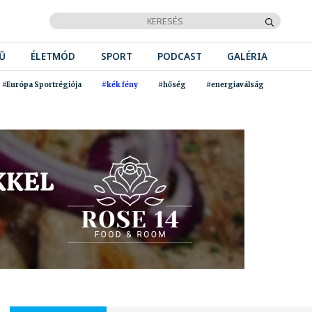
Ű
ÉLETMÓD
SPORT
PODCAST
GALÉRIA
#Európa Sportrégiója
#kék fény
#hőség
#energiaválság