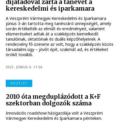
díjátadóval zárta a tanévet a
kereskedelmi és iparkamara
A Veszprém Vármegyei Kereskedelmi és Iparkamara
június 3-án tartotta meg tanévzáró ünnepségét, amely
során értékelték az elmúlt év eredményeit, valamint
elismeréseket adtak át a szakképzés kiemelkedő
tanulóinak, oktatóinak és duális képzőhelyeinek. A
rendezvény fő üzenete az volt, hogy a szakképzés közös
társadalmi ügy – jövőt épít, szakmát ad, és értékeket
örökít tovább.
2025. JÚNIUS 4. 11:56
KÖZÉLET
2010 óta megduplázódott a K+F
szektorban dolgozók száma
Innovációs roadshow házigazdája volt a Veszprém
Vármegyei Kereskedelmi és Iparkamara pénteken.