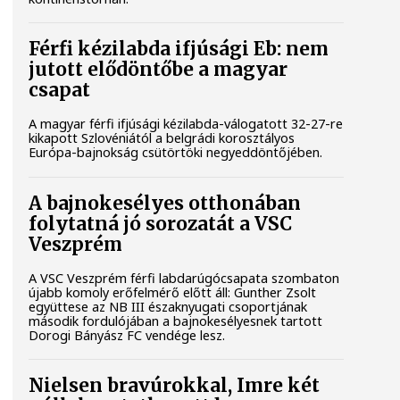
Férfi kézilabda ifjúsági Eb: nem
jutott elődöntőbe a magyar
csapat
A magyar férfi ifjúsági kézilabda-válogatott 32-27-re
kikapott Szlovéniától a belgrádi korosztályos
Európa-bajnokság csütörtöki negyeddöntőjében.
A bajnokesélyes otthonában
folytatná jó sorozatát a VSC
Veszprém
A VSC Veszprém férfi labdarúgócsapata szombaton
újabb komoly erőfelmérő előtt áll: Gunther Zsolt
együttese az NB III északnyugati csoportjának
második fordulójában a bajnokesélyesnek tartott
Dorogi Bányász FC vendége lesz.
Nielsen bravúrokkal, Imre két