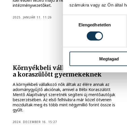
idei évben vezeti majd a helyi döntéshozókat és
számukra vagy az Ön által ha
intézményvezetőket.
2025. JANUÁR 11. 11:26
Hozzájárulás kiválasztása
Elengedhetetlen
VESZPRÉM VÁRMEGYEI KERESKEDELMI ÉS
IPARKAMARA
Megtagad
Környékbeli vállalkozók segítettek
a koraszülött gyermekeknek
A környékbeli vállalkozó nők álltak az élére annak az
adománygyűjtő akciónak, amivel a Bébi Koraszülött
Mentő Alapítványt szeretnék segíteni új mentőautójuk
beszerzésében. Az első felhívásra már közel ötvenen
mozdultak meg és több mint négymillió forint össze is
gyűlt.
2024. DECEMBER 16. 15:27