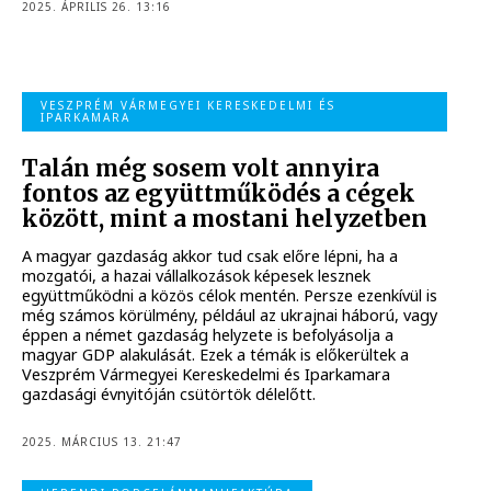
2025. ÁPRILIS 26. 13:16
VESZPRÉM VÁRMEGYEI KERESKEDELMI ÉS
IPARKAMARA
Talán még sosem volt annyira
fontos az együttműködés a cégek
között, mint a mostani helyzetben
A magyar gazdaság akkor tud csak előre lépni, ha a
mozgatói, a hazai vállalkozások képesek lesznek
együttműködni a közös célok mentén. Persze ezenkívül is
még számos körülmény, például az ukrajnai háború, vagy
éppen a német gazdaság helyzete is befolyásolja a
magyar GDP alakulását. Ezek a témák is előkerültek a
Veszprém Vármegyei Kereskedelmi és Iparkamara
gazdasági évnyitóján csütörtök délelőtt.
2025. MÁRCIUS 13. 21:47