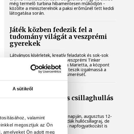
még termelő turbina hibamentesen működjön -
közölte a miniszterelnök a paksi erőműnél tett keddi
látogatása során.
Játék közben fedezik fel a
tudomány világát a veszprémi
gyerekek
Látványos kísérletek, kreatív feladatok és sok-sok
élmény várja a gyerekeket a veszprémi Tinker
Labsben. Videónkban Balassa Marietta, a központ
vezetője mutatja be, hogyan teszik izgalmassá a
természettudományok megismerését.
A sütikről
Augusztus 12-én
napfogyatkozás és csillaghullás
is vár ránk
Az év legsűrűbb csillagászati napján, augusztus 12-
tosításához, valamint
én éjjel tetőzik majd a Perseidák hullócsillagraj, de
einkkel megosztjuk az Ön
ugyanezen a napon részleges napfogyatkozást is
meg lehet majd figyelni.
l, amelyeket Ön adott meg