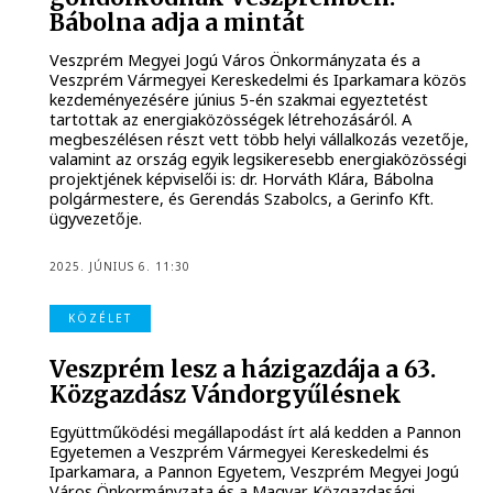
Bábolna adja a mintát
Veszprém Megyei Jogú Város Önkormányzata és a
Veszprém Vármegyei Kereskedelmi és Iparkamara közös
kezdeményezésére június 5-én szakmai egyeztetést
tartottak az energiaközösségek létrehozásáról. A
megbeszélésen részt vett több helyi vállalkozás vezetője,
valamint az ország egyik legsikeresebb energiaközösségi
projektjének képviselői is: dr. Horváth Klára, Bábolna
polgármestere, és Gerendás Szabolcs, a Gerinfo Kft.
ügyvezetője.
2025. JÚNIUS 6. 11:30
KÖZÉLET
Veszprém lesz a házigazdája a 63.
Közgazdász Vándorgyűlésnek
Együttműködési megállapodást írt alá kedden a Pannon
Egyetemen a Veszprém Vármegyei Kereskedelmi és
Iparkamara, a Pannon Egyetem, Veszprém Megyei Jogú
Város Önkormányzata és a Magyar Közgazdasági