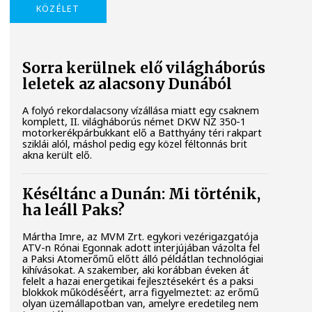
KÖZÉLET
Sorra kerülnek elő világháborús
leletek az alacsony Dunából
A folyó rekordalacsony vízállása miatt egy csaknem
komplett, II. világháborús német DKW NZ 350-1
motorkerékpárbukkant elő a Batthyány téri rakpart
sziklái alól, máshol pedig egy közel féltonnás brit
akna került elő.
Késéltánc a Dunán: Mi történik,
ha leáll Paks?
Mártha Imre, az MVM Zrt. egykori vezérigazgatója
ATV-n Rónai Egonnak adott interjújában vázolta fel
a Paksi Atomerőmű előtt álló példátlan technológiai
kihívásokat. A szakember, aki korábban éveken át
felelt a hazai energetikai fejlesztésekért és a paksi
blokkok működéséért, arra figyelmeztet: az erőmű
olyan üzemállapotban van, amelyre eredetileg nem