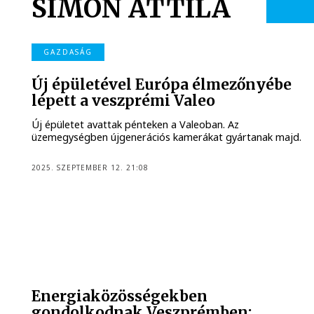
SIMON ATTILA
GAZDASÁG
Új épületével Európa élmezőnyébe
lépett a veszprémi Valeo
Új épületet avattak pénteken a Valeoban. Az
üzemegységben újgenerációs kamerákat gyártanak majd.
2025. SZEPTEMBER 12. 21:08
Energiaközösségekben
gondolkodnak Veszprémben: