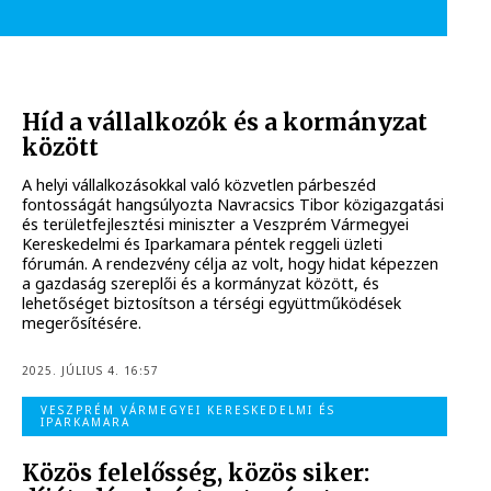
Híd a vállalkozók és a kormányzat
között
A helyi vállalkozásokkal való közvetlen párbeszéd
fontosságát hangsúlyozta Navracsics Tibor közigazgatási
és területfejlesztési miniszter a Veszprém Vármegyei
Kereskedelmi és Iparkamara péntek reggeli üzleti
fórumán. A rendezvény célja az volt, hogy hidat képezzen
a gazdaság szereplői és a kormányzat között, és
lehetőséget biztosítson a térségi együttműködések
megerősítésére.
2025. JÚLIUS 4. 16:57
VESZPRÉM VÁRMEGYEI KERESKEDELMI ÉS
IPARKAMARA
Közös felelősség, közös siker: