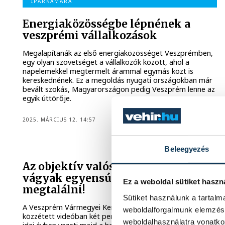
IPARKAMARA
Energiaközösségbe lépnének a
veszprémi vállalkozások
Megalapítanák az első energiaközösséget Veszprémben,
egy olyan szövetséget a vállalkozók között, ahol a
napelemekkel megtermelt árammal egymás közt is
kereskednének. Ez a megoldás nyugati országokban már
bevált szokás, Magyarországon pedig Veszprém lenne az
egyik úttörője.
2025. MÁRCIUS 12. 14:57
ÚJÉVKÖSZÖNTŐ
Beleegyezés
Az objektív valóság és szubjektív
vágyak egyensúlyát kell 2025-ben
Ez a weboldal sütiket haszn
megtalálni!
Sütiket használunk a tartal
A Veszprém Vármegyei Kereskedelmi és Iparkamara által
weboldalforgalmunk elemzésé
közzétett videóban két percben elhangzik mindaz, ami az
weboldalhasználatra vonatko