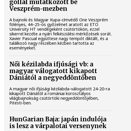
góllal mutatkozott be
Veszprém-mezben
A bajnoki és Magyar Kupa-címvédő One Veszprém
fölényes, 44–25-ös győzelmet aratott az ETO
University HT vendégeként csütörtökön, ezzel
sikerrel kezdte a nyári felkészülési mérkőzések sorát.
Xavier Pascual együttese nagy tempót diktált, és a
találkozó nagy részében kézben tartotta az
eseményeket.
Női kézilabda ifjúsági vb: a
magyar válogatott kikapott
Dániától a negyeddöntőben
A magyar női ifjúsági kézilabda-válogatott 24-20-ra
kikapott Dániától a romániai korosztályos
világbajnokság csütörtöki negyeddöntőjében,
Pitesti-ben.
HunGarian Baja: japán indulója
is lesz a várpalotai versenynek