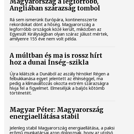
Magyarország a legforróbb,
Angliában szárazság tombol
Rá sem ismerünk Európára, kontinensszerte
rekordokat dönt a hőség. Magyarország a
legforróbb országok közé került, miközben az
Egyesült Királyságban olyan száraz júliust mértek,
amilyenre 155 éve nem volt példa.
A múltban és ma is rossz hírt
hoz a dunai Ínség-szikla
Újra kilátszik a Dunából az aszály hírnöke! Régen a
felbukkanása egyet jelentett az éhínséggel, ma
pedig a klímaváltozás okozta extrém szárazságra
hívja fel a figyelmet. Elmeséljük a baljós kőtömb
történetét.
Magyar Péter: Magyarország
energiaellátása stabil
Jelenleg stabil Magyarország energiaellátása, a paksi
erőmű munkatársai azon dolgoznak, hogy az utolsó