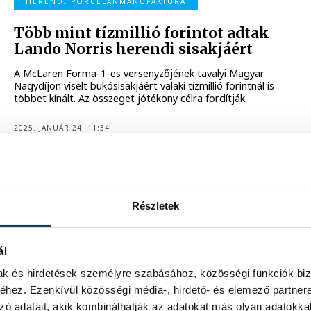
HERENDI PORCELÁNMANUFAKTÚRA
Több mint tízmillió forintot adtak
Lando Norris herendi sisakjáért
A McLaren Forma-1-es versenyzőjének tavalyi Magyar
Nagydíjon viselt bukósisakjáért valaki tízmillió forintnál is
többet kínált. Az összeget jótékony célra fordítják.
2025. JANUÁR 24. 11:34
KÖZÉLET
Részletek
„Nem vagyunk és nem is lehetünk
pesszimisták!”
ál
Újabb jelét adta Veszprém annak, amiről a politikai
mak és hirdetések személyre szabásához, közösségi funkciók biz
döntéshozók, intézményvezetők és a legnagyobb cégek
hez. Ezenkívül közösségi média-, hirdető- és elemező partner
irányítói az utóbbi időszakban már többször beszéltek.
zó adatait, akik kombinálhatják az adatokat más olyan adatokka
Habár 2025 még bőven tartalmaz bizonytalanságot, a