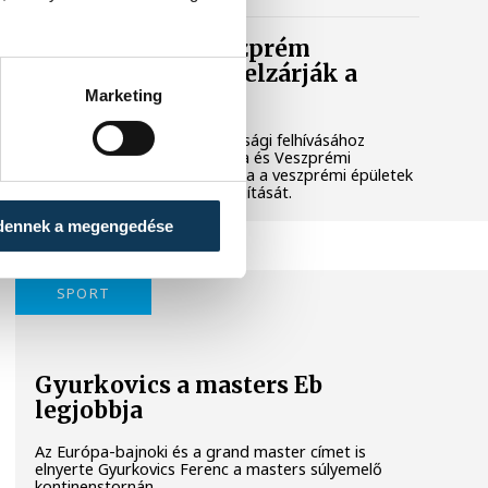
Lekapcsolják Veszprém
díszkivilágítását, elzárják a
szökőkutakat
Marketing
A kormány energiatakarékossági felhívásához
csatlakozva Veszprém városa és Veszprémi
Főegyházmegye is lekapcsolta a veszprémi épületek
és nevezetességek díszkivilágítását.
dennek a megengedése
SPORT
Gyurkovics a masters Eb
legjobbja
Az Európa-bajnoki és a grand master címet is
elnyerte Gyurkovics Ferenc a masters súlyemelő
kontinenstornán.