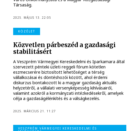
Társaság.
2025. MÁJUS 13. 22:05
KÖZÉLET
Közvetlen párbeszéd a gazdasági
stabilitásért
A Veszprém Vármegyei Kereskedelmi és Iparkamara által
szervezett pénteki üzleti reggeli fórum kötetlen
eszmecserére biztosított lehetőséget a térség
vállalkozásai és döntéshozói között, ahol érdemi
diskurzus bontakozott ki a magyar gazdaság aktuális
helyzetéről, a vállalati versenyképesség kihívásairól,
valamint azokról a kormányzati intézkedésekről, amelyek
célja a gazdaságélénkítés és a válságkezelés.
2025. MÁRCIUS 21. 11:27
VESZPRÉM VÁRMEGYEI KERESKEDELMI ÉS