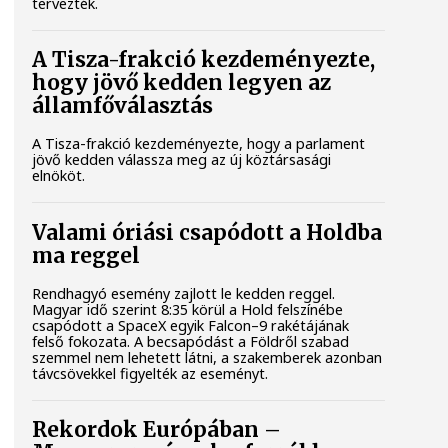
tervezték.
A Tisza-frakció kezdeményezte,
hogy jövő kedden legyen az
államfőválasztás
A Tisza-frakció kezdeményezte, hogy a parlament
jövő kedden válassza meg az új köztársasági
elnököt.
Valami óriási csapódott a Holdba
ma reggel
Rendhagyó esemény zajlott le kedden reggel.
Magyar idő szerint 8:35 körül a Hold felszínébe
csapódott a SpaceX egyik Falcon–9 rakétájának
felső fokozata. A becsapódást a Földről szabad
szemmel nem lehetett látni, a szakemberek azonban
távcsövekkel figyelték az eseményt.
Rekordok Európában –