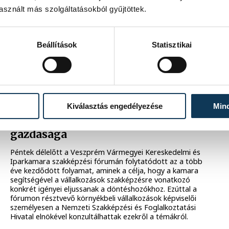
stratégia, hogy Veszprém az idei évben is sikeres legyen
sznált más szolgáltatásokból gyűjtöttek.
már létezik. Mindez szombaton a város hagyományos
újévköszöntő ünnepségén is megerősítést nyert, ahol a
közös koccintás mellett még egy ünnepi eseményre is sor
került, Rasovszky Kristófot a Pannon Egyetem
Beállítások
Statisztikai
díszpolgárává avatták.
2025. JANUÁR 4. 17:53
SZAKKÉPZÉS
Kiválasztás engedélyezése
Min
A ma szakképzése a holnap
gazdasága
Péntek délelőtt a Veszprém Vármegyei Kereskedelmi és
Iparkamara szakképzési fórumán folytatódott az a több
éve kezdődött folyamat, aminek a célja, hogy a kamara
segítségével a vállalkozások szakképzésre vonatkozó
konkrét igényei eljussanak a döntéshozókhoz. Ezúttal a
fórumon résztvevő környékbeli vállalkozások képviselői
személyesen a Nemzeti Szakképzési és Foglalkoztatási
Hivatal elnökével konzultálhattak ezekről a témákról.