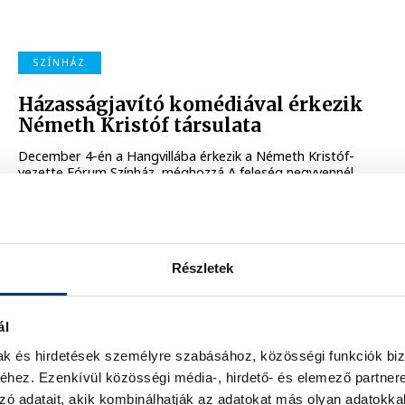
SZÍNHÁZ
Házasságjavító komédiával érkezik
Németh Kristóf társulata
December 4-én a Hangvillába érkezik a Németh Kristóf-
vezette Fórum Színház, méghozzá A feleség negyvennél
kezdődik című előadással. A darabot Németh Kristóf és
Beleznay Endre rendezte, most pedig a veszprémi
közönség elé viszik. Németh Kristófot kérdeztük arról,
milyen élményt nyújt a háromórás házasságjavító
előadás…
Részletek
2025. NOVEMBER 30. 10:22
ál
mak és hirdetések személyre szabásához, közösségi funkciók biz
KULTÚRA
hez. Ezenkívül közösségi média-, hirdető- és elemező partner
zó adatait, akik kombinálhatják az adatokat más olyan adatokka