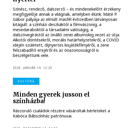
Színész, rendező, dalszerző – és mindenekelőtt érzékeny
megfigyelője annak a világnak, amelyben élünk. Máté P.
Gábor pályája az elmúlt másfél évtizedben látványosan
kitágult: a színházi deszkáktól a filmvászonig, a
mesedaraboktól a társadalmi valóságig, a
dalszövegírástól az önálló zenei albumokig vezet az útja.
Alkotói döntésekről, morális határhelyzetekről, a COVID
idején született, díjnyertes kisjátékfilmjéről, a zene
felszabadító erejéről és az önazonosságról is
beszélgettünk vele.
2026. JANUÁR 14. 12:20
KULTÚRA
Minden gyerek jusson el
színházba!
Rászoruló családok részére vásároltak bérleteket a
Kabóca Bábszínház patrónusai.