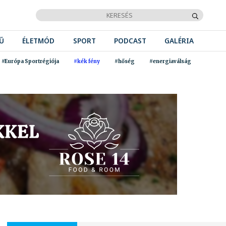
Ű
ÉLETMÓD
SPORT
PODCAST
GALÉRIA
#Európa Sportrégiója
#kék fény
#hőség
#energiaválság