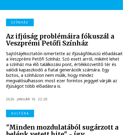
SZÍNHÁZ
Az ifjúság problémáira fókuszál a
Veszprémi Petőfi Színház
Sajtótájékoztatón ismertette az ifjúságfókuszú előadásait
a Veszprémi Petőfi Színház. Szó esett arról, miként lehet
a színház ma élő találkozási pont, értékközvetítő tér és
valódi kapaszkodó a fiatal generációk számára. Egy
biztos, a színházon nem múlik, hogy mindez
megvalósulhasson: most ezer forintos jeggyel várják az
ifjúságot több előadásra is.
2026. JANUÁR 16. 22:20
KULTÚRA
"Minden mozdulatából sugárzott a
belénk vetett hite" - így