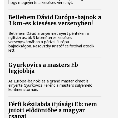
hogy megnyerte a kieséses versenyt.
Betlehem Dávid Európa-bajnok a
3 km-es kieséses versenyben!
Betlehem Dávid aranyérmet nyert pénteken a
nyíltvízi úszók 3 kilométeres kieséses
versenyszámában a párizsi Európa-
bajnokságon. Rasovszky Kristóf célfotóval ötödik
lett.
Gyurkovics a masters Eb
legjobbja
Az Európa-bajnoki és a grand master címet is
elnyerte Gyurkovics Ferenc a masters súlyemelő
kontinenstornán.
Férfi kézilabda ifjúsági Eb: nem
jutott elődöntőbe a magyar
csapat