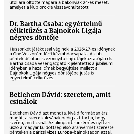
utoljára öltötte magára a bakonyiak 24-es mezét,
amelyet a klub örökre visszavonultatott.
Dr. Bartha Csaba: egyértelmű
célkitűzés a Bajnokok Ligája
négyes döntője
Huszonkét játékossal vág neki a 2026/27-es idénynek
a One Veszprém férfi kézilabdacsapata. A klub
péntek délutáni szezonnyitó sajtótájékoztatóján dr.
Bartha Csaba vezérigazgató kijelentette: a jubileumi
idényben a hazai címek begyűjtése mellett a
Bajnokok Ligája négyes döntőjébe jutás is
egyértelmű célkitűzés.
Betlehem Dávid: szeretem, amit
csinálok
Betlehem Dávid azt mondta, kiváló formában érzi
magát, a sikere kulcsának pedig azt tartja, hogy
szereti, amit csinál. Az olimpiai bronzérmes nyíltvízi
úszó a magyar küldöttség első aranyérmét szerezte
pénteken a párizsi vizes Európa-bajnokságon azzal,