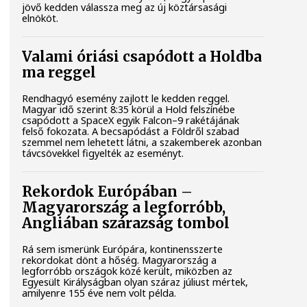
jövő kedden válassza meg az új köztársasági
elnököt.
Valami óriási csapódott a Holdba
ma reggel
Rendhagyó esemény zajlott le kedden reggel.
Magyar idő szerint 8:35 körül a Hold felszínébe
csapódott a SpaceX egyik Falcon–9 rakétájának
felső fokozata. A becsapódást a Földről szabad
szemmel nem lehetett látni, a szakemberek azonban
távcsövekkel figyelték az eseményt.
Rekordok Európában –
Magyarország a legforróbb,
Angliában szárazság tombol
Rá sem ismerünk Európára, kontinensszerte
rekordokat dönt a hőség. Magyarország a
legforróbb országok közé került, miközben az
Egyesült Királyságban olyan száraz júliust mértek,
amilyenre 155 éve nem volt példa.