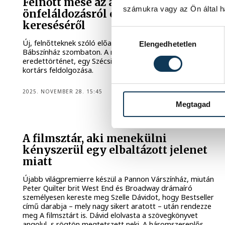
Felnőtt mese az anyai
számukra vagy az Ön által ha
önfeláldozásról és önmagunk
kereséséről
Hozzájárulás kiválasztása
Új, felnőtteknek szóló előadást mutat be a Kabóca
Elengedhetetlen
Bábszínház szombaton. A meggyfa meséje cigány
eredettörténet, egy Szécsi Magda által gyűjtött népmese
kortárs feldolgozása.
2025. NOVEMBER 28. 15:45
Megtagad
KULTÚRA
A filmsztár, aki menekülni
kényszerül egy elbaltázott jelenet
miatt
Újabb világpremierre készül a Pannon Várszínház, miután
Peter Quilter brit West End és Broadway drámaíró
személyesen kereste meg Szelle Dávidot, hogy Bestseller
című darabja – mely nagy sikert aratott – után rendezze
meg A filmsztárt is. Dávid elolvasta a szövegkönyvet
angolul, s rögtön megtetszett neki. A háromszereplős