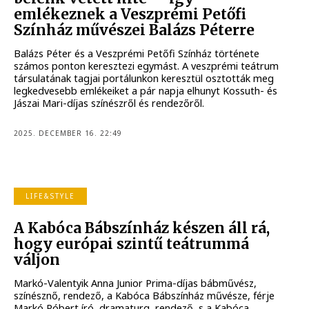
emlékeznek a Veszprémi Petőfi
Színház művészei Balázs Péterre
Balázs Péter és a Veszprémi Petőfi Színház története
számos ponton keresztezi egymást. A veszprémi teátrum
társulatának tagjai portálunkon keresztül osztották meg
legkedvesebb emlékeiket a pár napja elhunyt Kossuth- és
Jászai Mari-díjas színészről és rendezőről.
2025. DECEMBER 16. 22:49
LIFE&STYLE
A Kabóca Bábszínház készen áll rá,
hogy európai szintű teátrummá
váljon
Markó-Valentyik Anna Junior Prima-díjas bábművész,
színésznő, rendező, a Kabóca Bábszínház művésze, férje
Markó Róbert író, dramaturg, rendező, s a Kabóca