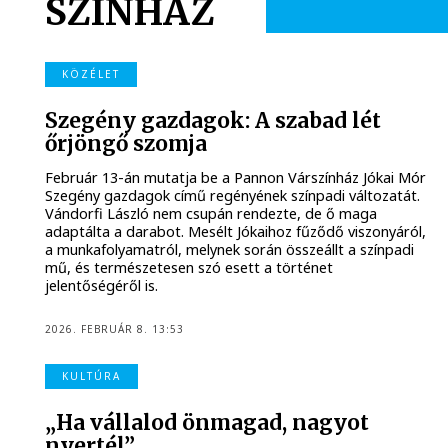
SZÍNHÁZ
KÖZÉLET
Szegény gazdagok: A szabad lét
őrjöngő szomja
Február 13-án mutatja be a Pannon Várszínház Jókai Mór
Szegény gazdagok című regényének színpadi változatát.
Vándorfi László nem csupán rendezte, de ő maga
adaptálta a darabot. Mesélt Jókaihoz fűződő viszonyáról,
a munkafolyamatról, melynek során összeállt a színpadi
mű, és természetesen szó esett a történet
jelentőségéről is.
2026. FEBRUÁR 8. 13:53
KULTÚRA
„Ha vállalod önmagad, nagyot
nyertél”