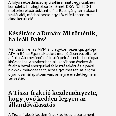
A folyó rekordalacsony vízállása miatt egy csaknem
komplett, II. világháborús német DKW NZ 350-1
motorkerékpárbukkant elő a Batthyány téri rakpart
sziklái alól, máshol pedig egy közel féltonnás brit
akna került elő.
Késéltánc a Dunán: Mi történik,
ha leáll Paks?
Mártha Imre, az MVM Zrt. egykori vezérigazgatója
ATV-n Rónai Egonnak adott interjújában vázolta fel
a Paksi Atomerőmű előtt álló példátlan technológiai
kihívásokat. A szakember, aki korábban éveken át
felelt a hazai energetikai fejlesztésekért és a paksi
blokkok működéséért, arra figyelmeztet: az erőmű
olyan üzemállapotban van, amelyre eredetileg nem
tervezték.
A Tisza-frakció kezdeményezte,
hogy jövő kedden legyen az
államfőválasztás
A Tisza-frakció kezdeményezte, hogy a parlament