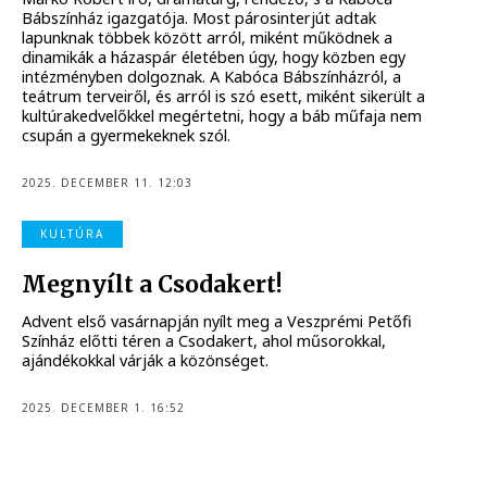
Bábszínház igazgatója. Most párosinterjút adtak
lapunknak többek között arról, miként működnek a
dinamikák a házaspár életében úgy, hogy közben egy
intézményben dolgoznak. A Kabóca Bábszínházról, a
teátrum terveiről, és arról is szó esett, miként sikerült a
kultúrakedvelőkkel megértetni, hogy a báb műfaja nem
csupán a gyermekeknek szól.
2025. DECEMBER 11. 12:03
KULTÚRA
Megnyílt a Csodakert!
Advent első vasárnapján nyílt meg a Veszprémi Petőfi
Színház előtti téren a Csodakert, ahol műsorokkal,
ajándékokkal várják a közönséget.
2025. DECEMBER 1. 16:52