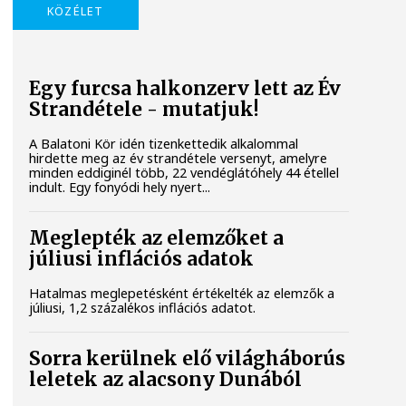
KÖZÉLET
Egy furcsa halkonzerv lett az Év
Strandétele - mutatjuk!
A Balatoni Kör idén tizenkettedik alkalommal
hirdette meg az év strandétele versenyt, amelyre
minden eddiginél több, 22 vendéglátóhely 44 étellel
indult. Egy fonyódi hely nyert...
Meglepték az elemzőket a
júliusi inflációs adatok
Hatalmas meglepetésként értékelték az elemzők a
júliusi, 1,2 százalékos inflációs adatot.
Sorra kerülnek elő világháborús
leletek az alacsony Dunából