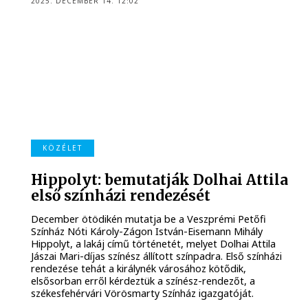
2025. DECEMBER 14. 12:02
KÖZÉLET
Hippolyt: bemutatják Dolhai Attila
első színházi rendezését
December ötödikén mutatja be a Veszprémi Petőfi
Színház Nóti Károly-Zágon István-Eisemann Mihály
Hippolyt, a lakáj című történetét, melyet Dolhai Attila
Jászai Mari-díjas színész állított színpadra. Első színházi
rendezése tehát a királynék városához kötődik,
elsősorban erről kérdeztük a színész-rendezőt, a
székesfehérvári Vörösmarty Színház igazgatóját.