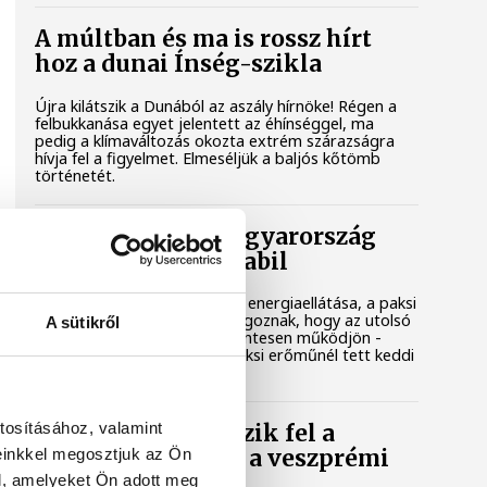
A múltban és ma is rossz hírt
hoz a dunai Ínség-szikla
Újra kilátszik a Dunából az aszály hírnöke! Régen a
felbukkanása egyet jelentett az éhínséggel, ma
pedig a klímaváltozás okozta extrém szárazságra
hívja fel a figyelmet. Elmeséljük a baljós kőtömb
történetét.
Magyar Péter: Magyarország
energiaellátása stabil
Jelenleg stabil Magyarország energiaellátása, a paksi
erőmű munkatársai azon dolgoznak, hogy az utolsó
A sütikről
még termelő turbina hibamentesen működjön -
közölte a miniszterelnök a paksi erőműnél tett keddi
látogatása során.
tosításához, valamint
Játék közben fedezik fel a
einkkel megosztjuk az Ön
tudomány világát a veszprémi
gyerekek
l, amelyeket Ön adott meg