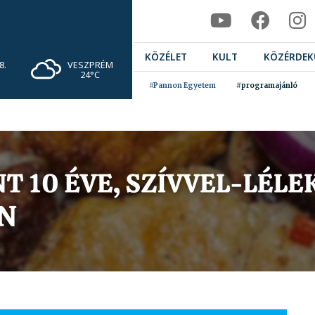
KÖZÉLET
KULT
KÖZÉRDEK
VESZPRÉM
8.
24°C
#Pannon Egyetem
#programajánló