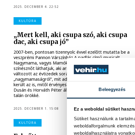
2025. DECEMBER 4. 22:52
KULTÚRA
„Mert kell, aki csupa szó, aki csupa
dac, aki csupa jó”
2007-ben, pontosan tizennyolc évvel ezelőtt mutatta be a
veszprémi Pannon Várszínház A padlás című musicalt.
Nagymama, vagyis Mamóka szerepében Oravecz Edit
színésznőt láthatjuk, aki arról mesélt nekünk, hogyan
változott az évtizedek során a társadalom elképzelése a
„nagymamaságról”, mit adott neki ez a szerep, de szóba
került az is, mitől érvényes a Presser Gábor, Sztevanovity
Beleegyezés
Dusán és Horváth Péter által jegyzett darab ma is, és
talán örökké.
2025. DECEMBER 1. 15:08
Ez a weboldal sütiket haszn
Sütiket használunk a tartal
KULTÚRA
weboldalforgalmunk elemzésé
weboldalhasználatra vonatko