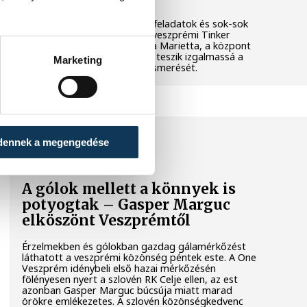
Látványos kísérletek, kreatív feladatok és sok-sok
élmény várja a gyerekeket a veszprémi Tinker
Labsben. Videónkban Balassa Marietta, a központ
vezetője mutatja be, hogyan teszik izgalmassá a
Marketing
természettudományok megismerését.
SPORT
dennek a megengedése
A gólok mellett a könnyek is
potyogtak – Gasper Marguc
elköszönt Veszprémtől
Érzelmekben és gólokban gazdag gálamérkőzést
láthatott a veszprémi közönség péntek este. A One
Veszprém idénybeli első hazai mérkőzésén
fölényesen nyert a szlovén RK Celje ellen, az est
azonban Gasper Marguc búcsúja miatt marad
örökre emlékezetes. A szlovén közönségkedvenc