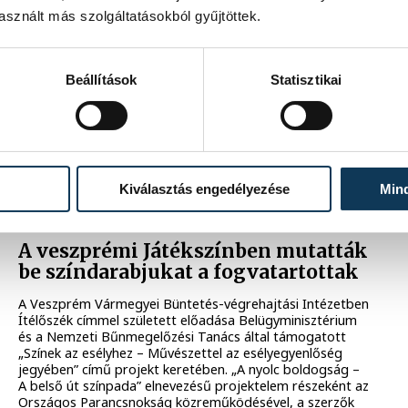
Újra műsorra tűzi a Holt költők
sznált más szolgáltatásokból gyűjtöttek.
társaságát a Veszprémi Petőfi
Színház
Oberfrank Pál főszereplésével tűzi műsorára a Holt
Beállítások
Statisztikai
költők társaságának színpadi változatát a veszprémi
teátrum.
2025. NOVEMBER 17. 15:42
Kiválasztás engedélyezése
Min
KULTÚRA
A veszprémi Játékszínben mutatták
be színdarabjukat a fogvatartottak
A Veszprém Vármegyei Büntetés-végrehajtási Intézetben
Ítélőszék címmel született előadása Belügyminisztérium
és a Nemzeti Bűnmegelőzési Tanács által támogatott
„Színek az esélyhez – Művészettel az esélyegyenlőség
jegyében” című projekt keretében. „A nyolc boldogság –
A belső út színpada” elnevezésű projektelem részeként az
Országos Parancsnokság közreműködésével, a szerzők