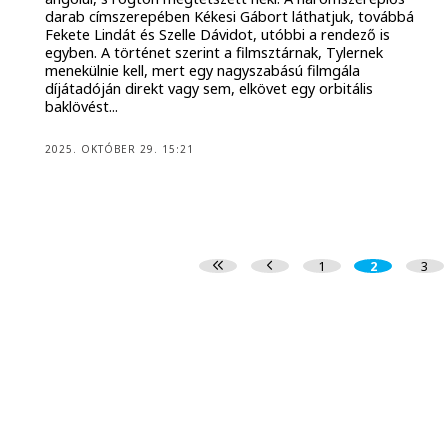
darab címszerepében Kékesi Gábort láthatjuk, továbbá
Fekete Lindát és Szelle Dávidot, utóbbi a rendező is
egyben. A történet szerint a filmsztárnak, Tylernek
menekülnie kell, mert egy nagyszabású filmgála
díjátadóján direkt vagy sem, elkövet egy orbitális
baklövést...
2025. OKTÓBER 29. 15:21
1
2
3