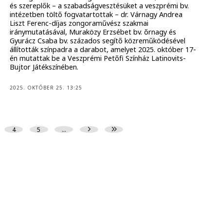
és szereplők – a szabadságvesztésüket a veszprémi bv.
intézetben töltő fogvatartottak – dr. Várnagy Andrea
Liszt Ferenc-díjas zongoraművész szakmai
iránymutatásával, Muraközy Erzsébet bv. őrnagy és
Gyurácz Csaba bv. százados segítő közreműködésével
állították színpadra a darabot, amelyet 2025. október 17-
én mutattak be a Veszprémi Petőfi Színház Latinovits-
Bujtor Játékszínében.
2025. OKTÓBER 25. 13:25
4
5
...