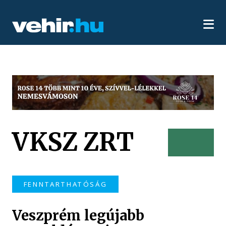
VKSZ ZRT
FENNTARTHATÓSÁG
Veszprém legújabb