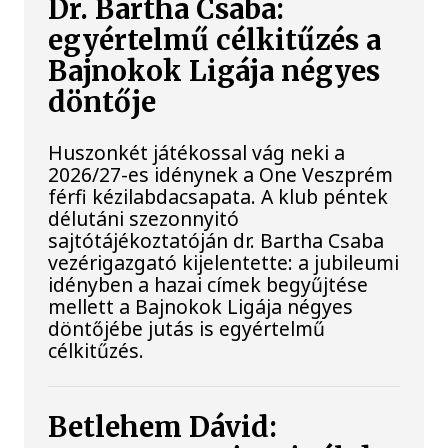
Dr. Bartha Csaba:
egyértelmű célkitűzés a
Bajnokok Ligája négyes
döntője
Huszonkét játékossal vág neki a
2026/27-es idénynek a One Veszprém
férfi kézilabdacsapata. A klub péntek
délutáni szezonnyitó
sajtótájékoztatóján dr. Bartha Csaba
vezérigazgató kijelentette: a jubileumi
idényben a hazai címek begyűjtése
mellett a Bajnokok Ligája négyes
döntőjébe jutás is egyértelmű
célkitűzés.
Betlehem Dávid: