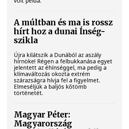
volt példa.
A múltban és ma is rossz
hírt hoz a dunai Ínség-
szikla
Újra kilátszik a Dunából az aszály
hírnöke! Régen a felbukkanása egyet
jelentett az éhínséggel, ma pedig a
klímaváltozás okozta extrém
szárazságra hívja fel a figyelmet.
Elmeséljük a baljós kőtömb
történetét.
Magyar Péter:
Magyarország