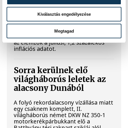
Meglepték az elemzőket
Kiválasztás engedélyezése
a júliusi inflációs adatok
Megtagad
Hatalmas meglepetésként értékelték
az elemzők a júliusi, 1,2 százalékos
inflációs adatot.
Sorra kerülnek elő
világháborús leletek az
alacsony Dunából
A folyó rekordalacsony vízállása miatt
egy csaknem komplett, II.
világháborús német DKW NZ 350-1
motorkerékpárbukkant elő a
Batthyány téri rakpart sziklái alól,