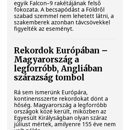
egyik Falcon–9 rakétájának felső
fokozata. A becsapódást a Földről
szabad szemmel nem lehetett látni, a
szakemberek azonban távcsövekkel
figyelték az eseményt.
Rekordok Európában –
Magyarország a
legforróbb, Angliában
szárazság tombol
Rá sem ismerünk Európára,
kontinensszerte rekordokat dönt a
hőség. Magyarország a legforróbb
országok közé került, miközben az
Egyesült Királyságban olyan száraz
júliust mértek, amilyenre 155 éve nem