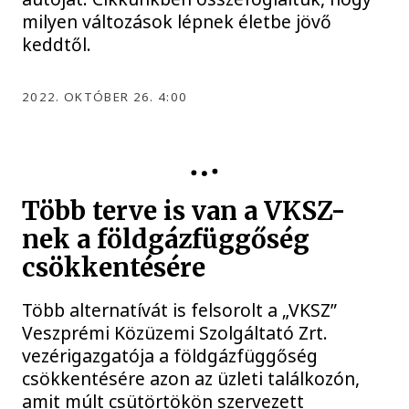
milyen változások lépnek életbe jövő
keddtől.
2022. OKTÓBER 26. 4:00
VKSZ ZRT
Több terve is van a VKSZ-
nek a földgázfüggőség
csökkentésére
Több alternatívát is felsorolt a „VKSZ”
Veszprémi Közüzemi Szolgáltató Zrt.
vezérigazgatója a földgázfüggőség
csökkentésére azon az üzleti találkozón,
amit múlt csütörtökön szervezett