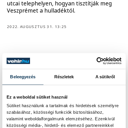
utcai telephelyen, hogyan tisztítják meg
Veszprémet a hulladéktól.
2022. AUGUSZTUS 31. 13:25
...
2
3
4
5
6
...
Beleegyezés
Részletek
A sütikről
KÖZÉLET
Ez a weboldal sütiket használ
Sütiket használunk a tartalmak és hirdetések személyre
szabásához, közösségi funkciók biztosításához,
Baka Andrást jelöli
valamint weboldalforgalmunk elemzéséhez. Ezenkívül
államfőnek a Tisza
közösségi média-, hirdető- és elemező partnereinkkel