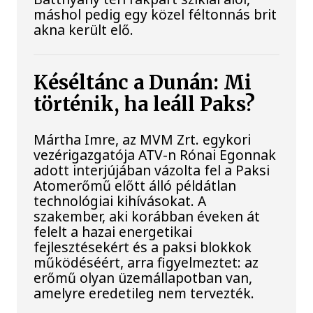
máshol pedig egy közel féltonnás brit
akna került elő.
Késéltánc a Dunán: Mi
történik, ha leáll Paks?
Mártha Imre, az MVM Zrt. egykori
vezérigazgatója ATV-n Rónai Egonnak
adott interjújában vázolta fel a Paksi
Atomerőmű előtt álló példátlan
technológiai kihívásokat. A
szakember, aki korábban éveken át
felelt a hazai energetikai
fejlesztésekért és a paksi blokkok
működéséért, arra figyelmeztet: az
erőmű olyan üzemállapotban van,
amelyre eredetileg nem tervezték.