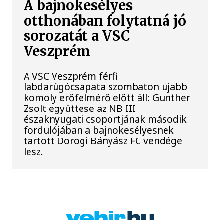
A bajnokesélyes
otthonában folytatná jó
sorozatát a VSC
Veszprém
A VSC Veszprém férfi
labdarúgócsapata szombaton újabb
komoly erőfelmérő előtt áll: Gunther
Zsolt együttese az NB III
északnyugati csoportjának második
fordulójában a bajnokesélyesnek
tartott Dorogi Bányász FC vendége
lesz.