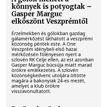
könnyek is potyogtak –
Gasper Marguc
elköszönt Veszprémtől
Érzelmekben és gólokban gazdag
gálamérkőzést láthatott a veszprémi
közönség péntek este. A One
Veszprém idénybeli első hazai
mérkőzésén fölényesen nyert a
szlovén RK Celje ellen, az est azonban
Gasper Marguc búcsúja miatt marad
örökre emlékezetes. A szlovén
közönségkedvenc utoljára öltötte
magára a bakonyiak 24-es mezét,
amelyet a klub örökre
visszavonultatott.