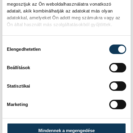
megosztjuk az Ön weboldalhasználatra vonatkozó
parlamenti frakciója
adatait, akik kombinálhatják az adatokat más olyan
adatokkal, amelyeket Ön adott meg számukra vagy az
Baka Andrást, a Legfelsőbb Bíróság
Ön által használt más szolgáltatásokból gyűjtöttek.
korábbi elnökét jelöli köztársasági
elnöknek a Tisza párt parlamenti
frakciója.
Hozzájárulás kiválasztása
Elengedhetetlen
Egy furcsa halkonzerv
Beállítások
lett az Év Strandétele -
mutatjuk!
Statisztikai
A Balatoni Kör idén tizenkettedik
alkalommal hirdette meg az év
Marketing
strandétele versenyt, amelyre minden
eddiginél több, 22 vendéglátóhely 44
étellel indult. Egy fonyódi hely nyert...
Mindennek a megengedése