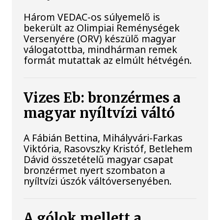
Három VEDAC-os súlyemelő is
bekerült az Olimpiai Reménységek
Versenyére (ORV) készülő magyar
válogatottba, mindhárman remek
formát mutattak az elmúlt hétvégén.
Vizes Eb: bronzérmes a
magyar nyíltvízi váltó
A Fábián Bettina, Mihályvári-Farkas
Viktória, Rasovszky Kristóf, Betlehem
Dávid összetételű magyar csapat
bronzérmet nyert szombaton a
nyíltvízi úszók váltóversenyében.
A gólok mellett a