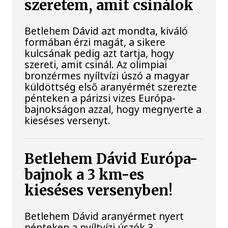
szeretem, amit csinálok
Betlehem Dávid azt mondta, kiváló
formában érzi magát, a sikere
kulcsának pedig azt tartja, hogy
szereti, amit csinál. Az olimpiai
bronzérmes nyíltvízi úszó a magyar
küldöttség első aranyérmét szerezte
pénteken a párizsi vizes Európa-
bajnokságon azzal, hogy megnyerte a
kieséses versenyt.
Betlehem Dávid Európa-
bajnok a 3 km-es
kieséses versenyben!
Betlehem Dávid aranyérmet nyert
pénteken a nyíltvízi úszók 3