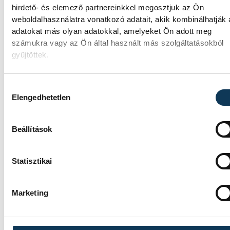
kedden legyen az
hirdető- és elemező partnereinkkel megosztjuk az Ön
államfőválasztás
weboldalhasználatra vonatkozó adatait, akik kombinálhatják
adatokat más olyan adatokkal, amelyeket Ön adott meg
A Tisza-frakció kezdeményezte, hogy a
számukra vagy az Ön által használt más szolgáltatásokból
parlament jövő kedden válassza meg az új
gyűjtöttek.
köztársasági elnököt.
Hozzájárulás kiválasztása
Elengedhetetlen
Valami óriási csapódott a
Holdba ma reggel
Beállítások
Rendhagyó esemény zajlott le kedden regge
Magyar idő szerint 8:35 körül a Hold
Statisztikai
felszínébe csapódott a SpaceX egyik Falcon
rakétájának felső fokozata. A becsapódást 
Földről szabad szemmel nem lehetett látni,
Marketing
szakemberek azonban távcsövekkel figyelt
az eseményt.