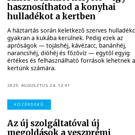
hasznosíthatod a konyhai
hulladékot a kertben
A háztartás során keletkező szerves hulladék
gyakran a kukába kerülnek. Pedig ezek az
apróságok — tojáshéj, kávézacc, banánhéj,
narancshéj, dióhéj és főzővíz — egytől egyig
értékes és felhasználható források lehetnek 
kertünk számára.
2025. AUGUSZTUS 24. 12:01
KÖZÉRDEKŰ
Az új szolgáltatóval új
megoldások a veszprémi