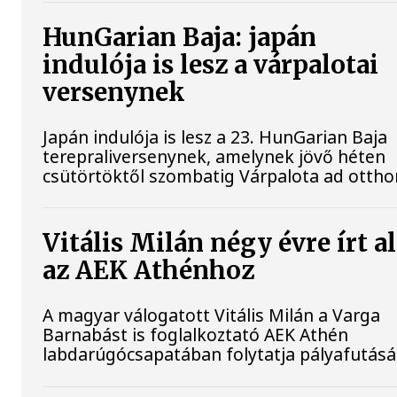
HunGarian Baja: japán
indulója is lesz a várpalotai
versenynek
Japán indulója is lesz a 23. HunGarian Baja
terepraliversenynek, amelynek jövő héten
csütörtöktől szombatig Várpalota ad ottho
Vitális Milán négy évre írt a
az AEK Athénhoz
A magyar válogatott Vitális Milán a Varga
Barnabást is foglalkoztató AEK Athén
labdarúgócsapatában folytatja pályafutásá