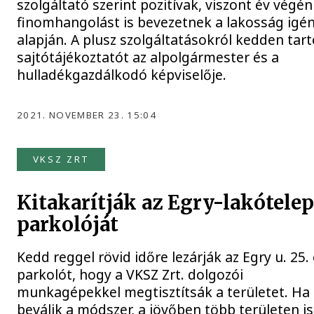
szolgáltató szerint pozitívak, viszont év végé
finomhangolást is bevezetnek a lakosság igén
alapján. A plusz szolgáltatásokról kedden tart
sajtótájékoztatót az alpolgármester és a
hulladékgazdálkodó képviselője.
2021. NOVEMBER 23. 15:04
VKSZ ZRT
Kitakarítják az Egry-lakótele
parkolóját
Kedd reggel rövid időre lezárják az Egry u. 25. 
parkolót, hogy a VKSZ Zrt. dolgozói
munkagépekkel megtisztítsák a területet. Ha
beválik a módszer, a jövőben több területen is