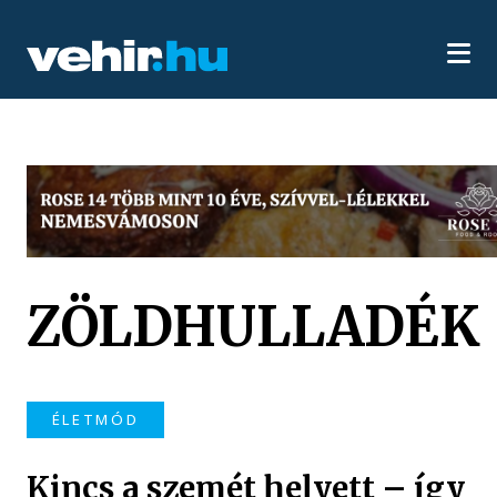
ZÖLDHULLADÉK
ÉLETMÓD
Kincs a szemét helyett – így