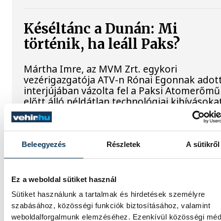
Késéltánc a Dunán: Mi
történik, ha leáll Paks?
Mártha Imre, az MVM Zrt. egykori
vezérigazgatója ATV-n Rónai Egonnak adot
interjújában vázolta fel a Paksi Atomerőmű
előtt álló példátlan technológiai kihívásokat
szakember, aki korábban éveken át felelt a
hazai energetikai fejlesztésekért és a paksi
blokkok működéséért, arra figyelmeztet: a
erőmű olyan üzemállapotban van, amelyre
Beleegyezés
Részletek
A sütikről
eredetileg nem tervezték.
Ez a weboldal sütiket használ
A Tisza-frakció
Sütiket használunk a tartalmak és hirdetések személyre
kezdeményezte, hogy jövő
szabásához, közösségi funkciók biztosításához, valamint
weboldalforgalmunk elemzéséhez. Ezenkívül közösségi méd