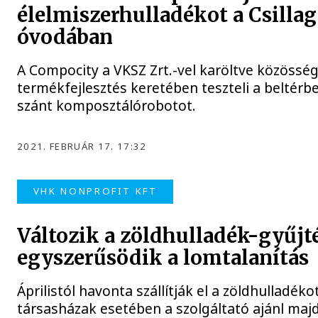
élelmiszerhulladékot a Csillag
óvodában
A Compocity a VKSZ Zrt.-vel karöltve közösség
termékfejlesztés keretében teszteli a beltérb
szánt komposztálórobotot.
2021. FEBRUÁR 17. 17:32
VHK NONPROFIT KFT
Változik a zöldhulladék-gyűjté
egyszerűsödik a lomtalanítás
Áprilistól havonta szállítják el a zöldhulladékot
társasházak esetében a szolgáltató ajánl maj