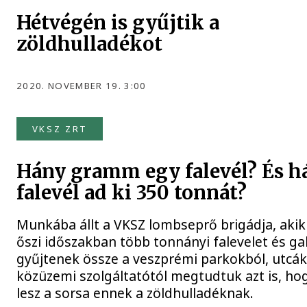
Hétvégén is gyűjtik a
zöldhulladékot
2020. NOVEMBER 19. 3:00
VKSZ ZRT
Hány gramm egy falevél? És h
falevél ad ki 350 tonnát?
Munkába állt a VKSZ lombseprő brigádja, akik
őszi időszakban több tonnányi falevelet és gal
gyűjtenek össze a veszprémi parkokból, utcák
közüzemi szolgáltatótól megtudtuk azt is, ho
lesz a sorsa ennek a zöldhulladéknak.