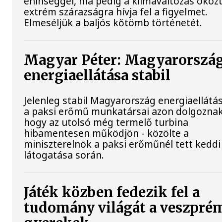
éhínséggel, ma pedig a klímaváltozás okoz
extrém szárazságra hívja fel a figyelmet.
Elmeséljük a baljós kőtömb történetét.
Magyar Péter: Magyarorszá
energiaellátása stabil
Jelenleg stabil Magyarország energiaellátás
a paksi erőmű munkatársai azon dolgoznak
hogy az utolsó még termelő turbina
hibamentesen működjön - közölte a
miniszterelnök a paksi erőműnél tett keddi
látogatása során.
Játék közben fedezik fel a
tudomány világát a veszpré