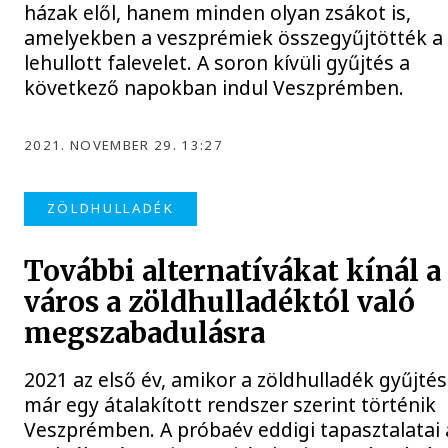
házak elől, hanem minden olyan zsákot is,
amelyekben a veszprémiek összegyűjtötték a
lehullott falevelet. A soron kívüli gyűjtés a
következő napokban indul Veszprémben.
2021. NOVEMBER 29. 13:27
ZÖLDHULLADÉK
További alternatívákat kínál a
város a zöldhulladéktól való
megszabadulásra
2021 az első év, amikor a zöldhulladék gyűjté
már egy átalakított rendszer szerint történik
Veszprémben. A próbaév eddigi tapasztalatai 