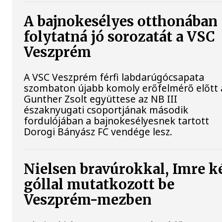
A bajnokesélyes otthonában
folytatná jó sorozatát a VSC
Veszprém
A VSC Veszprém férfi labdarúgócsapata
szombaton újabb komoly erőfelmérő előtt á
Gunther Zsolt együttese az NB III
északnyugati csoportjának második
fordulójában a bajnokesélyesnek tartott
Dorogi Bányász FC vendége lesz.
Nielsen bravúrokkal, Imre k
góllal mutatkozott be
Veszprém-mezben