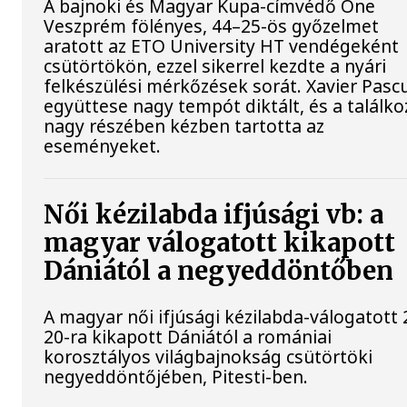
A bajnoki és Magyar Kupa-címvédő One
Veszprém fölényes, 44–25-ös győzelmet
aratott az ETO University HT vendégeként
csütörtökön, ezzel sikerrel kezdte a nyári
felkészülési mérkőzések sorát. Xavier Pasc
együttese nagy tempót diktált, és a találko
nagy részében kézben tartotta az
eseményeket.
Női kézilabda ifjúsági vb: a
magyar válogatott kikapott
Dániától a negyeddöntőben
A magyar női ifjúsági kézilabda-válogatott 
20-ra kikapott Dániától a romániai
korosztályos világbajnokság csütörtöki
negyeddöntőjében, Pitesti-ben.