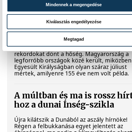
Mindennek a megengedése
Rekordok Európában –
Magyarország a legforróbb,
Kiválasztás engedélyezése
Angliában szárazság tombol
Megtagad
Rá sem ismerünk Európára, kontinensszert
rekordokat dönt a hőség. Magyarország a
legforróbb országok közé került, miközben
Egyesült Királyságban olyan száraz júliust
mértek, amilyenre 155 éve nem volt példa.
A múltban és ma is rossz hír
hoz a dunai Ínség-szikla
Újra kilátszik a Dunából az aszály hírnöke!
Régen a felbukkanása egyet jelentett az