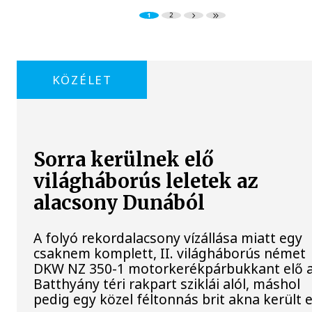
1
2
KÖZÉLET
Sorra kerülnek elő
világháborús leletek az
alacsony Dunából
A folyó rekordalacsony vízállása miatt egy
csaknem komplett, II. világháborús német
DKW NZ 350-1 motorkerékpárbukkant elő 
Batthyány téri rakpart sziklái alól, máshol
pedig egy közel féltonnás brit akna került e