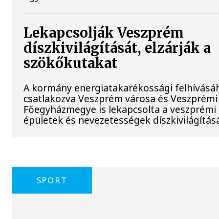
Lekapcsolják Veszprém
díszkivilágítását, elzárják a
szökőkutakat
A kormány energiatakarékossági felhívásá
csatlakozva Veszprém városa és Veszprémi
Főegyházmegye is lekapcsolta a veszprémi
épületek és nevezetességek díszkivilágításá
SPORT