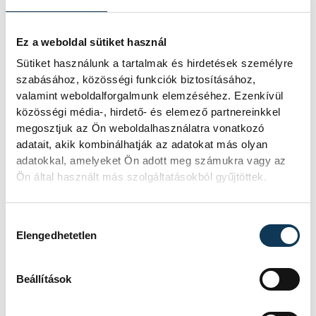
üzenem, hogy újult erővel
folytassák a munkájukat,
Ez a weboldal sütiket használ
mielőbb tegyék túl magukat
Sütiket használunk a tartalmak és hirdetések személyre
a csalódáson
szabásához, közösségi funkciók biztosításához,
valamint weboldalforgalmunk elemzéséhez. Ezenkívül
közösségi média-, hirdető- és elemező partnereinkkel
megosztjuk az Ön weboldalhasználatra vonatkozó
adatait, akik kombinálhatják az adatokat más olyan
adatokkal, amelyeket Ön adott meg számukra vagy az
Ön által használt más szolgáltatásokból gyűjtöttek.
Hozzájárulás kiválasztása
Elengedhetetlen
Beállítások