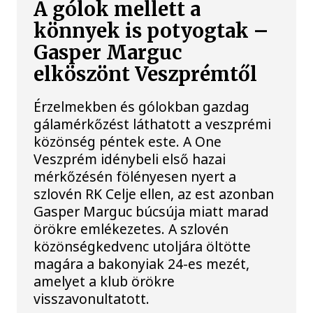
A gólok mellett a
könnyek is potyogtak –
Gasper Marguc
elköszönt Veszprémtől
Érzelmekben és gólokban gazdag
gálamérkőzést láthatott a veszprémi
közönség péntek este. A One
Veszprém idénybeli első hazai
mérkőzésén fölényesen nyert a
szlovén RK Celje ellen, az est azonban
Gasper Marguc búcsúja miatt marad
örökre emlékezetes. A szlovén
közönségkedvenc utoljára öltötte
magára a bakonyiak 24-es mezét,
amelyet a klub örökre
visszavonultatott.