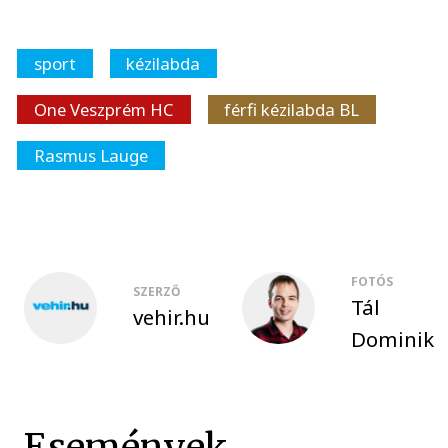
sport
kézilabda
One Veszprém HC
férfi kézilabda BL
Rasmus Lauge
FOTÓS
SZERZŐ
Tál
vehir.hu
Dominik
Események