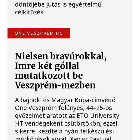
döntőjébe jutás is egyértelmű
célkitűzés.
ONE VESZPRÉM HC
Nielsen bravúrokkal,
Imre két góllal
mutatkozott be
Veszprém-mezben
A bajnoki és Magyar Kupa-címvédő
One Veszprém fölényes, 44–25-ös
győzelmet aratott az ETO University
HT vendégeként csütörtökön, ezzel
sikerrel kezdte a nyári felkészülési
mérkőzések sorát. Xavier Pascual