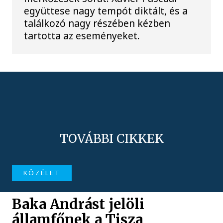
együttese nagy tempót diktált, és a
találkozó nagy részében kézben
tartotta az eseményeket.
TOVÁBBI CIKKEK
KÖZÉLET
Baka Andrást jelöli
államfőnek a Tisza