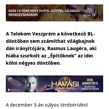
A Telekom Veszprém a következő BL-
döntőben sem számíthat világbajnok
dán irányítójára, Rasmus Laugéra, aki
hiába szurkolt az „Építőknek” az idei
kölni négyes döntőben.
A december 3-án súlyos térdsérülést