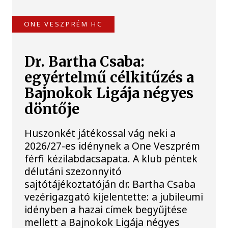
ONE VESZPRÉM HC
Dr. Bartha Csaba:
egyértelmű célkitűzés a
Bajnokok Ligája négyes
döntője
Huszonkét játékossal vág neki a
2026/27-es idénynek a One Veszprém
férfi kézilabdacsapata. A klub péntek
délutáni szezonnyitó
sajtótájékoztatóján dr. Bartha Csaba
vezérigazgató kijelentette: a jubileumi
idényben a hazai címek begyűjtése
mellett a Bajnokok Ligája négyes