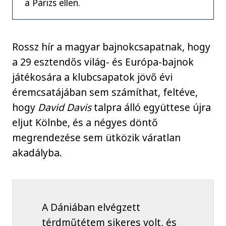
a Párizs ellen.
Rossz hír a magyar bajnokcsapatnak, hogy
a 29 esztendős világ- és Európa-bajnok
játékosára a klubcsapatok jövő évi
éremcsatájában sem számíthat, feltéve,
hogy
David Davis
talpra álló együttese újra
eljut Kölnbe, és a négyes döntő
megrendezése sem ütközik váratlan
akadályba.
A Dániában elvégzett
térdműtétem sikeres volt, és