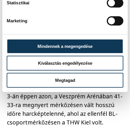
Statisztikai
Marketing
Mindennek a megengedése
Kiválasztás engedélyezése
Megtagad
– mondta befejezésül Lauge, aki december
3-án éppen azon, a Veszprém Arénában 41-
33-ra megnyert mérkőzésen vált hosszú
időre harcképtelenné, ahol az ellenfél BL-
csoportmérkőzésen a THW Kiel volt.