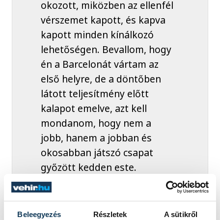
okozott, miközben az ellenfél
vérszemet kapott, és kapva
kapott minden kínálkozó
lehetőségen. Bevallom, hogy
én a Barcelonát vártam az
első helyre, de a döntőben
látott teljesítmény előtt
kalapot emelve, azt kell
mondanom, hogy nem a
jobb, hanem a jobban és
okosabban játszó csapat
győzött kedden este.
Gratulálok a Kiel
játékosainak, veszprémi
csapattársaimnak pedig azt
Beleegyezés
Részletek
A sütikről