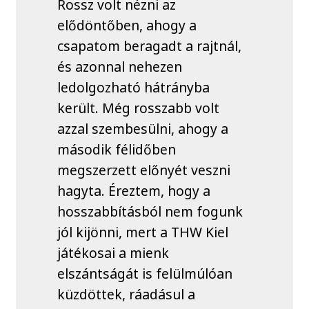
Rossz volt nézni az
elődöntőben, ahogy a
csapatom beragadt a rajtnál,
és azonnal nehezen
ledolgozható hátrányba
került. Még rosszabb volt
azzal szembesülni, ahogy a
második félidőben
megszerzett előnyét veszni
hagyta. Éreztem, hogy a
hosszabbításból nem fogunk
jól kijönni, mert a THW Kiel
játékosai a mienk
elszántságát is felülmúlóan
küzdöttek, ráadásul a