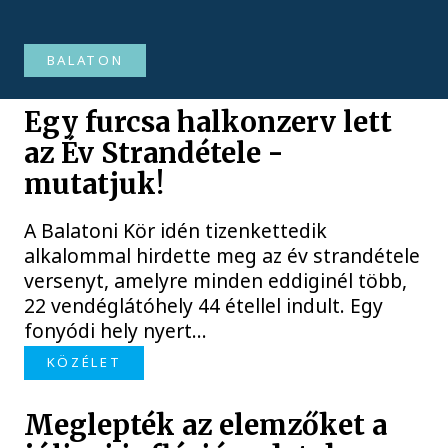
BALATON
Egy furcsa halkonzerv lett
az Év Strandétele -
mutatjuk!
A Balatoni Kör idén tizenkettedik
alkalommal hirdette meg az év strandétele
versenyt, amelyre minden eddiginél több,
22 vendéglátóhely 44 étellel indult. Egy
fonyódi hely nyert...
KÖZÉLET
Meglepték az elemzőket a