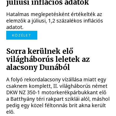
júliusi inflációs adatok
Hatalmas meglepetésként értékelték az
elemzők a júliusi, 1,2 százalékos inflációs
adatot.
KÖZÉLET
Sorra kerülnek elő
világháborús leletek az
alacsony Dunából
A folyó rekordalacsony vízállása miatt egy
csaknem komplett, II. világháborús német
DKW NZ 350-1 motorkerékpárbukkant elő
a Batthyány téri rakpart sziklái alól, máshol
pedig egy közel féltonnás brit akna került
elő.