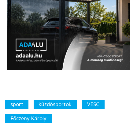
sport
küzdősportok
VESC
Főczény Károly