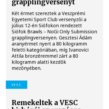
grapplingversenyt
Két érmet szereztek a Veszprémi
Egyetemi Sport Club versenyzői a
július 12-én Siófokon rendezett
Siófok Brawls – NoGi Only Submission
grapplingversenyen. Gesztesi Ádám
aranyérmet nyert a 80 kilogramm
feletti kategóriában, míg Ivanovici
Attila bronzéremmel zárt a 80
kilogramm alatti kezdők
mezőnyében.
VESC
Remekeltek a VESC