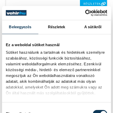
RÉSZLETEK
Beleegyezés
Részletek
A sütikről
SOROZAT
NŐI FUTSAL NB I/B
NYUGATI CSOPORT,
2025/26
Ez a weboldal sütiket használ
HAZAI
ASTRA HFC
VENDÉG
VESZPRÉMI EGYETEMI
Sütiket használunk a tartalmak és hirdetések személyre
SPORT CLUB
szabásához, közösségi funkciók biztosításához,
IDŐPONT
2026. ÁPRILIS 26. 17:00
valamint weboldalforgalmunk elemzéséhez. Ezenkívül
HELYSZÍN
ÜLLŐ VÁROSI
SPORTCSARNOK
közösségi média-, hirdető- és elemező partnereinkkel
EREDMÉNY
7-2
megosztjuk az Ön weboldalhasználatra vonatkozó
adatait, akik kombinálhatják az adatokat más olyan
RÉSZLETEK
adatokkal, amelyeket Ön adott meg számukra vagy az
Ön által használt más szolgáltatásokból gyűjtöttek.
Hozzájárulás kiválasztása