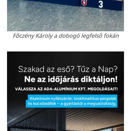
Főczény Károly a dobogó legfelső fokán