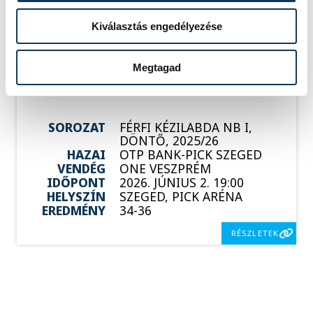
IDŐPONT
2026. MÁJUS 29. 19:00
HELYSZÍN
ONE VESZPRÉM ARÉNA
EREDMÉNY
38-36
Kiválasztás engedélyezése
RÉSZLETEK
Megtagad
SOROZAT
FÉRFI KÉZILABDA NB I,
DÖNTŐ, 2025/26
HAZAI
OTP BANK-PICK SZEGED
VENDÉG
ONE VESZPRÉM
IDŐPONT
2026. JÚNIUS 2. 19:00
HELYSZÍN
SZEGED, PICK ARÉNA
EREDMÉNY
34-36
RÉSZLETEK