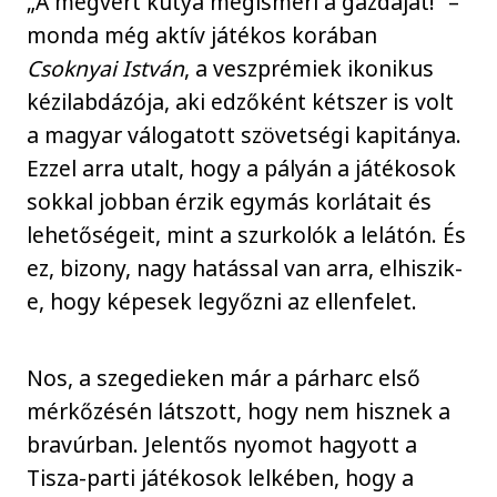
„A megvert kutya megismeri a gazdáját!” –
monda még aktív játékos korában
Csoknyai István
, a veszprémiek ikonikus
kézilabdázója, aki edzőként kétszer is volt
a magyar válogatott szövetségi kapitánya.
Ezzel arra utalt, hogy a pályán a játékosok
sokkal jobban érzik egymás korlátait és
lehetőségeit, mint a szurkolók a lelátón. És
ez, bizony, nagy hatással van arra, elhiszik-
e, hogy képesek legyőzni az ellenfelet.
Nos, a szegedieken már a párharc első
mérkőzésén látszott, hogy nem hisznek a
bravúrban. Jelentős nyomot hagyott a
Tisza-parti játékosok lelkében, hogy a