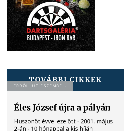
TOVÁBBI CIKKEK
ERRŐL JUT ESZEMBE…
Éles József újra a pályán
Huszonöt évvel ezelőtt - 2001. május
2-án - 10 hónappal a kis híján