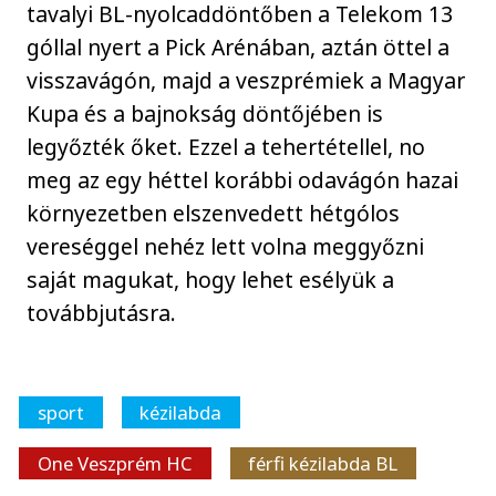
tavalyi BL-nyolcaddöntőben a Telekom 13
góllal nyert a Pick Arénában, aztán öttel a
visszavágón, majd a veszprémiek a Magyar
Kupa és a bajnokság döntőjében is
legyőzték őket. Ezzel a tehertétellel, no
meg az egy héttel korábbi odavágón hazai
környezetben elszenvedett hétgólos
vereséggel nehéz lett volna meggyőzni
saját magukat, hogy lehet esélyük a
továbbjutásra.
sport
kézilabda
One Veszprém HC
férfi kézilabda BL