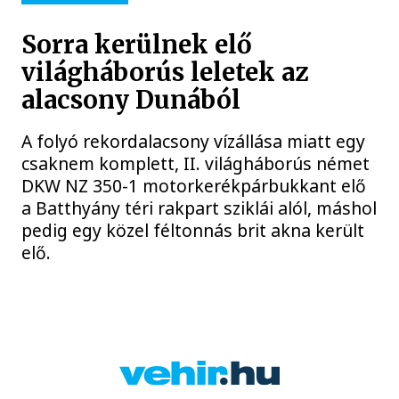
Sorra kerülnek elő
világháborús leletek az
alacsony Dunából
A folyó rekordalacsony vízállása miatt egy
csaknem komplett, II. világháborús német
DKW NZ 350-1 motorkerékpárbukkant elő
a Batthyány téri rakpart sziklái alól, máshol
pedig egy közel féltonnás brit akna került
elő.