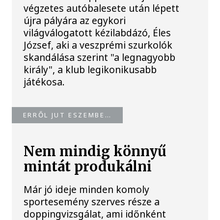
végzetes autóbalesete után lépett
újra pályára az egykori
világválogatott kézilabdázó, Éles
József, aki a veszprémi szurkolók
skandálása szerint "a legnagyobb
király", a klub legikonikusabb
játékosa.
ERRŐL JUT ESZEMBE…
Nem mindig könnyű
mintát produkálni
Már jó ideje minden komoly
sportesemény szerves része a
doppingvizsgálat, ami időnként