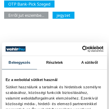
OTP Bank-Pick Szeged
Erről jut eszembe…
jegyzet
SZERZŐ
FOTÓS
Darcsi
Tál
István
Dominik
Beleegyezés
Részletek
A sütikről
Ez a weboldal sütiket használ
Események
Sütiket használunk a tartalmak és hirdetések személyre
szabásához, közösségi funkciók biztosításához,
valamint weboldalforgalmunk elemzéséhez. Ezenkívül
KORÁBBI ESEMÉNYEK BETÖLTÉSE
közösségi média-, hirdető- és elemező partnereinkkel