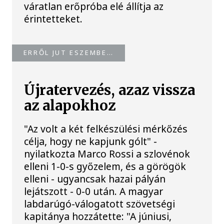
váratlan erőpróba elé állítja az
érintetteket.
ERRŐL JUT ESZEMBE…
Újratervezés, azaz vissza
az alapokhoz
"Az volt a két felkészülési mérkőzés
célja, hogy ne kapjunk gólt" -
nyilatkozta Marco Rossi a szlovénok
elleni 1-0-s győzelem, és a görögök
elleni - ugyancsak hazai pályán
lejátszott - 0-0 után. A magyar
labdarúgó-válogatott szövetségi
kapitánya hozzátette: "A júniusi,