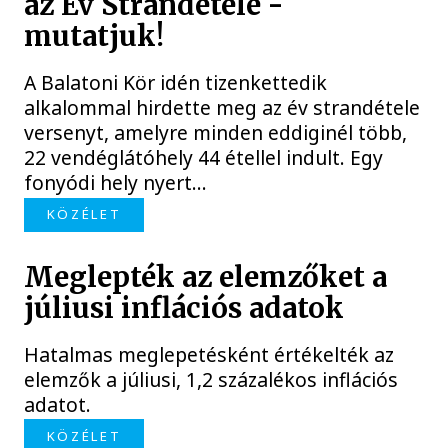
az Év Strandétele -
mutatjuk!
A Balatoni Kör idén tizenkettedik
alkalommal hirdette meg az év strandétele
versenyt, amelyre minden eddiginél több,
22 vendéglátóhely 44 étellel indult. Egy
fonyódi hely nyert...
KÖZÉLET
Meglepték az elemzőket a
júliusi inflációs adatok
Hatalmas meglepetésként értékelték az
elemzők a júliusi, 1,2 százalékos inflációs
adatot.
KÖZÉLET