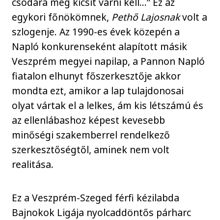
csodára még kicsit várni kell...” Ez az
egykori főnökömnek,
Pethő Lajosnak
volt a
szlogenje. Az 1990-es évek közepén a
Napló konkurenseként alapított másik
Veszprém megyei napilap, a Pannon Napló
fiatalon elhunyt főszerkesztője akkor
mondta ezt, amikor a lap tulajdonosai
olyat vártak el a lelkes, ám kis létszámú és
az ellenlábashoz képest kevesebb
minőségi szakemberrel rendelkező
szerkesztőségtől, aminek nem volt
realitása.
Ez a Veszprém-Szeged férfi kézilabda
Bajnokok Ligája nyolcaddöntős párharc