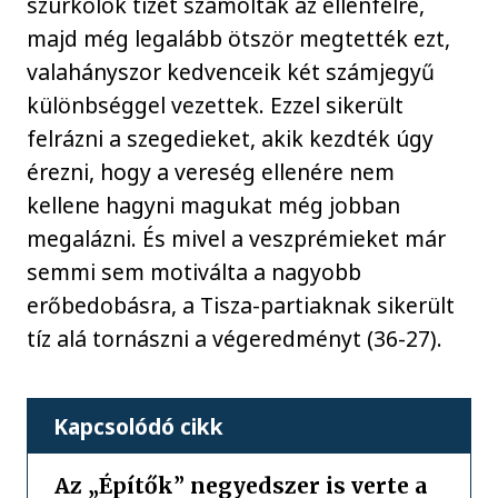
szurkolók tízet számoltak az ellenfélre,
majd még legalább ötször megtették ezt,
valahányszor kedvenceik két számjegyű
különbséggel vezettek. Ezzel sikerült
felrázni a szegedieket, akik kezdték úgy
érezni, hogy a vereség ellenére nem
kellene hagyni magukat még jobban
megalázni. És mivel a veszprémieket már
semmi sem motiválta a nagyobb
erőbedobásra, a Tisza-partiaknak sikerült
tíz alá tornászni a végeredményt (36-27).
Kapcsolódó cikk
Az „Építők” negyedszer is verte a