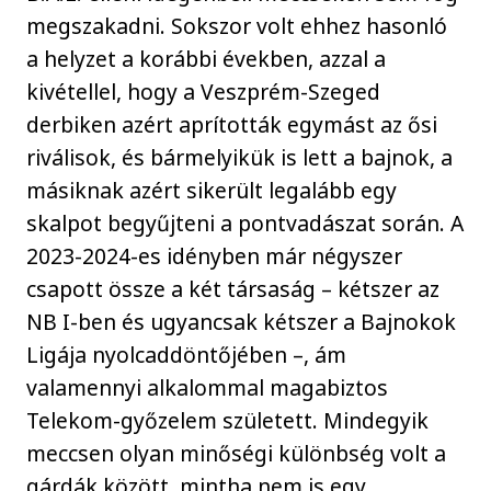
megszakadni. Sokszor volt ehhez hasonló
a helyzet a korábbi években, azzal a
kivétellel, hogy a Veszprém-Szeged
derbiken azért aprították egymást az ősi
riválisok, és bármelyikük is lett a bajnok, a
másiknak azért sikerült legalább egy
skalpot begyűjteni a pontvadászat során. A
2023-2024-es idényben már négyszer
csapott össze a két társaság – kétszer az
NB I-ben és ugyancsak kétszer a Bajnokok
Ligája nyolcaddöntőjében –, ám
valamennyi alkalommal magabiztos
Telekom-győzelem született. Mindegyik
meccsen olyan minőségi különbség volt a
gárdák között, mintha nem is egy