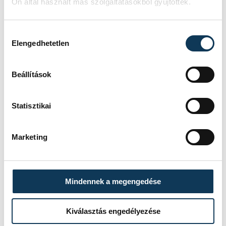
Ön által használt más szolgáltatásokból gyűjtöttek.
István
Dominik
Hozzájárulás kiválasztása
Elengedhetetlen
Események
Beállítások
KORÁBBI ESEMÉNYEK BETÖLTÉSE
Statisztikai
Marketing
SOROZAT
FÉRFI KÉZILABDA NB I,
2025/26
HAZAI
NEKA
Mindennek a megengedése
VENDÉG
ONE VESZPRÉM
IDŐPONT
2026. MÁJUS 20. 18:15
HELYSZÍN
BALATONBOGLÁR, NEKA
Kiválasztás engedélyezése
CSARNOK
EREDMÉNY
40-51