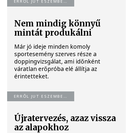
ERRŐL JUT ESZEMBE…
Nem mindig könnyű
mintát produkálni
Már jó ideje minden komoly
sportesemény szerves része a
doppingvizsgálat, ami időnként
váratlan erőpróba elé állítja az
érintetteket.
ERRŐL JUT ESZEMBE…
Újratervezés, azaz vissza
az alapokhoz