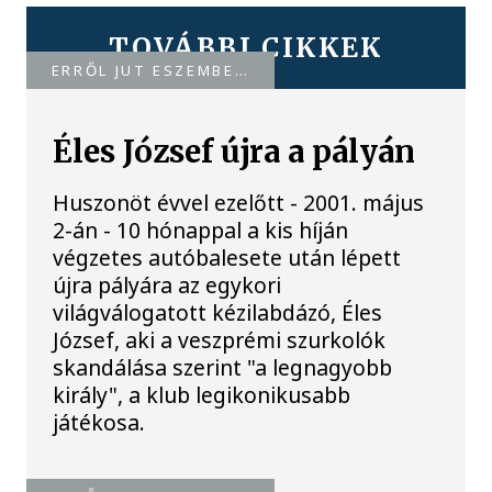
TOVÁBBI CIKKEK
ERRŐL JUT ESZEMBE…
Éles József újra a pályán
Huszonöt évvel ezelőtt - 2001. május
2-án - 10 hónappal a kis híján
végzetes autóbalesete után lépett
újra pályára az egykori
világválogatott kézilabdázó, Éles
József, aki a veszprémi szurkolók
skandálása szerint "a legnagyobb
király", a klub legikonikusabb
játékosa.