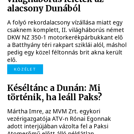
alacsony Dunából
A folyó rekordalacsony vízállása miatt egy
csaknem komplett, II. világháborús német
DKW NZ 350-1 motorkerékpárbukkant elő
a Batthyány téri rakpart sziklái alól, máshol
pedig egy közel féltonnás brit akna került
elő.
KÖZÉLET
Késéltánc a Dunán: Mi
történik, ha leáll Paks?
Mártha Imre, az MVM Zrt. egykori
vezérigazgatója ATV-n Rónai Egonnak
adott interjújában vázolta fel a Paksi
Atomerőmű előtt álló példátlan