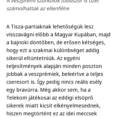
A veszprémi szurkolók többször is tízet
számolhattak az ellenfélre
A Tisza-partiaknak lehetőségük lesz
visszavágni előbb a Magyar Kupában, majd
a bajnoki döntőben, de erősen kétséges,
hogy ezt a szakmai különbséget addig
sikerül eltüntetniük. Az egyéni
teljesítmények alapján minden poszton
jobbak a veszprémiek, beleértve a teljes
cseresort is. Így pedig nincs reális esély
egy bravúrra. Még akkor sem, ha a
Telekom játékosai az eddigi elsöprő
sikerek miatt kicsit elkényelmesednek,
hiszen megtörtént ez az idei meccsek