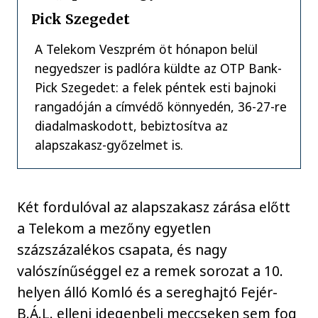
Pick Szegedet
A Telekom Veszprém öt hónapon belül
negyedszer is padlóra küldte az OTP Bank-
Pick Szegedet: a felek péntek esti bajnoki
rangadóján a címvédő könnyedén, 36-27-re
diadalmaskodott, bebiztosítva az
alapszakasz-győzelmet is.
Két fordulóval az alapszakasz zárása előtt
a Telekom a mezőny egyetlen
százszázalékos csapata, és nagy
valószínűséggel ez a remek sorozat a 10.
helyen álló Komló és a sereghajtó Fejér-
B.Á.L. elleni idegenbeli meccseken sem fog