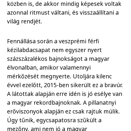
közben is, de akkor mindig képesek voltak
azonnal ritmust váltani, és visszaállítani a
világ rendjét.
Fennállása során a veszprémi férfi
kézilabdacsapat nem egyszer nyert
százszázalékos bajnokságot a magyar
élvonalban, amikor valamennyi
mérkőzését megnyerte. Utoljára kilenc
évvel ezelőtt, 2015-ben sikerült ez a bravúr.
A látottak alapján erre idén is jó esélye van
a magyar rekordbajnoknak. A pillanatnyi
erőviszonyok alapján ez csak rajtuk múlik.
Úgy tűnik, egycsapatosra szűkült a
mezőny, ami nem jó a magyar