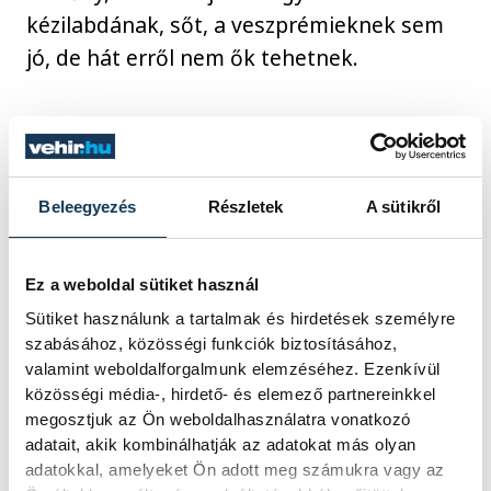
kézilabdának, sőt, a veszprémieknek sem
jó, de hát erről nem ők tehetnek.
sport
kézilabda
One Veszprém HC
férfi kézilabda NB I
Beleegyezés
Részletek
A sütikről
OTP Bank-Pick Szeged
Ez a weboldal sütiket használ
Erről jut eszembe…
jegyzet
Sütiket használunk a tartalmak és hirdetések személyre
szabásához, közösségi funkciók biztosításához,
valamint weboldalforgalmunk elemzéséhez. Ezenkívül
közösségi média-, hirdető- és elemező partnereinkkel
megosztjuk az Ön weboldalhasználatra vonatkozó
adatait, akik kombinálhatják az adatokat más olyan
SZERZŐ
FOTÓS
Darcsi
Tál
adatokkal, amelyeket Ön adott meg számukra vagy az