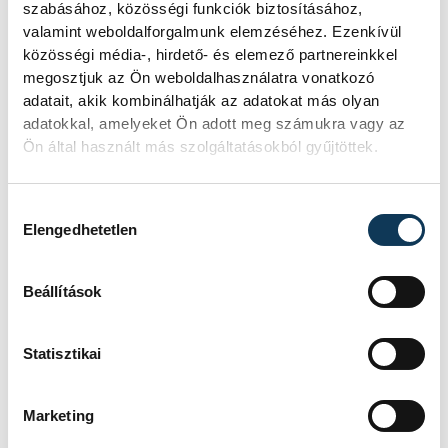
győzelmünk kulcsa, mindenki megérdemli,
szabásához, közösségi funkciók biztosításához,
valamint weboldalforgalmunk elemzéséhez. Ezenkívül
hogy pihenjen majd hétvégén!
közösségi média-, hirdető- és elemező partnereinkkel
megosztjuk az Ön weboldalhasználatra vonatkozó
adatait, akik kombinálhatják az adatokat más olyan
Koós Károly:
– Dróth Zoltán személye
adatokkal, amelyeket Ön adott meg számukra vagy az
minden tekintetben hatalmas erősítés volt
Ön által használt más szolgáltatásokból gyűjtöttek.
a hazaiaknak, akik ma olyan energiákat
mozgósítottak, melyekre nem tudtunk
Hozzájárulás kiválasztása
reagálni. Nyílt derbi volt, de
Elengedhetetlen
megérdemelten nyert a Veszprém!
Beállítások
sport
futsal
Statisztikai
VEHIR.HU Futsal Veszprém
Marketing