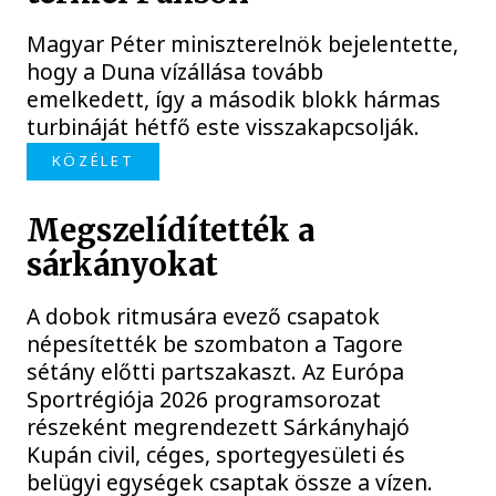
Magyar Péter miniszterelnök bejelentette,
hogy a Duna vízállása tovább
emelkedett, így a második blokk hármas
turbináját hétfő este visszakapcsolják.
KÖZÉLET
Megszelídítették a
sárkányokat
A dobok ritmusára evező csapatok
népesítették be szombaton a Tagore
sétány előtti partszakaszt. Az Európa
Sportrégiója 2026 programsorozat
részeként megrendezett Sárkányhajó
Kupán civil, céges, sportegyesületi és
belügyi egységek csaptak össze a vízen.