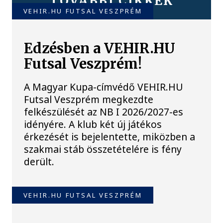
TOVÁBBI CIKKEK
VEHIR.HU FUTSAL VESZPRÉM
Edzésben a VEHIR.HU
Futsal Veszprém!
A Magyar Kupa-címvédő VEHIR.HU
Futsal Veszprém megkezdte
felkészülését az NB I 2026/2027-es
idényére. A klub két új játékos
érkezését is bejelentette, miközben a
szakmai stáb összetételére is fény
derült.
VEHIR.HU FUTSAL VESZPRÉM