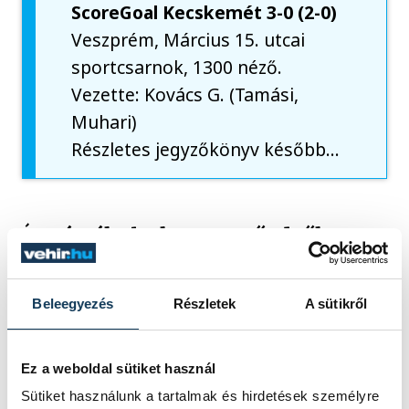
ScoreGoal Kecskemét 3-0 (2-0)
Veszprém, Március 15. utcai
sportcsarnok, 1300 néző.
Vezette: Kovács G. (Tamási,
Muhari)
Részletes jegyzőkönyv később…
Így értékeltek a vezetőedzők:
Beleegyezés
Részletek
A sütikről
Javi Rodríguez
: – Kiélezett a bajnokság,
rengeteg meccsünk van még, nem lehet a
mai eredményből semmire sem
Ez a weboldal sütiket használ
következtetni. A védekezés volt a
Sütiket használunk a tartalmak és hirdetések személyre