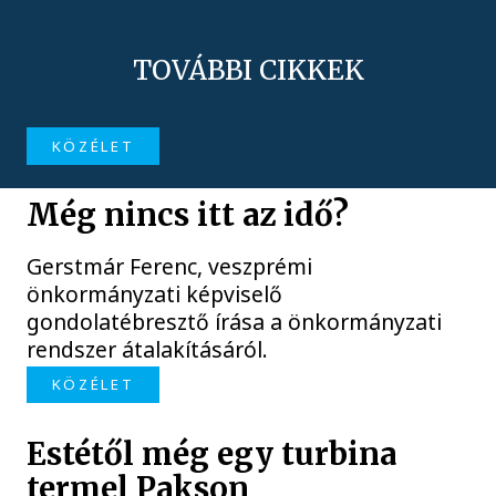
TOVÁBBI CIKKEK
KÖZÉLET
Még nincs itt az idő?
Gerstmár Ferenc, veszprémi
önkormányzati képviselő
gondolatébresztő írása a önkormányzati
rendszer átalakításáról.
KÖZÉLET
Estétől még egy turbina
termel Pakson