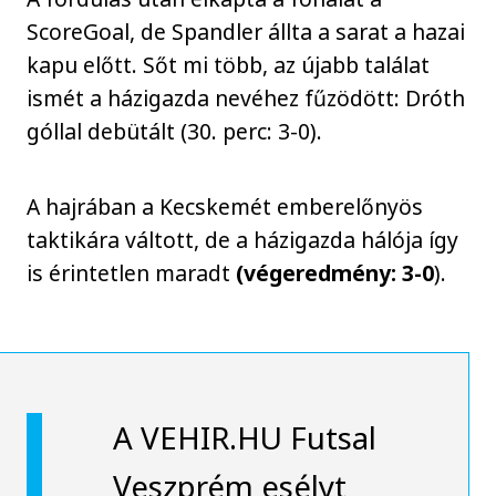
ScoreGoal, de Spandler állta a sarat a hazai
kapu előtt. Sőt mi több, az újabb találat
ismét a házigazda nevéhez fűzödött: Dróth
góllal debütált (30. perc: 3-0).
A hajrában a Kecskemét emberelőnyös
taktikára váltott, de a házigazda hálója így
is érintetlen maradt
(végeredmény: 3-0
).
A VEHIR.HU Futsal
Veszprém esélyt