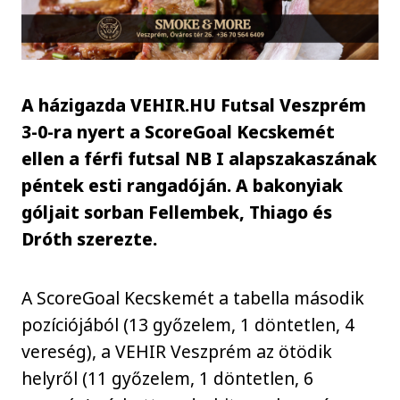
A házigazda VEHIR.HU Futsal Veszprém
3-0-ra nyert a ScoreGoal Kecskemét
ellen a férfi futsal NB I alapszakaszának
péntek esti rangadóján. A bakonyiak
góljait sorban Fellembek, Thiago és
Dróth szerezte.
A ScoreGoal Kecskemét a tabella második
pozíciójából (13 győzelem, 1 döntetlen, 4
vereség), a VEHIR Veszprém az ötödik
helyről (11 győzelem, 1 döntetlen, 6