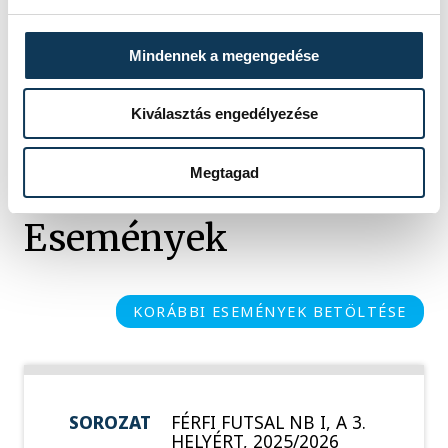
Mindennek a megengedése
FOTÓS
SZERZŐ
Tál
vehir.hu
Kiválasztás engedélyezése
Dominik
Megtagad
Események
KORÁBBI ESEMÉNYEK BETÖLTÉSE
SOROZAT
FÉRFI FUTSAL NB I, A 3.
HELYÉRT, 2025/2026