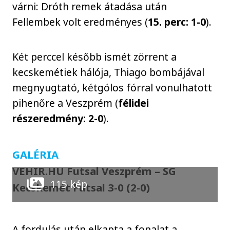
várni: Dróth remek átadása után
Fellembek volt eredményes (
15. perc: 1-0
).
Két perccel később ismét zörrent a
kecskemétiek hálója, Thiago bombájával
megnyugtató, kétgólos fórral vonulhatott
pihenőre a Veszprém (
félidei
részeredmény: 2-0
).
GALÉRIA
VEHIR.HU Futsal Veszprém – SG
115 kép
Kecskemét Futsal 3-0 (2-0)
A fordulás után elkapta a fonalat a