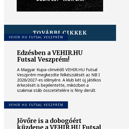
TOVÁBBI CIKKEK
VEHIR.HU FUTSAL VESZPRÉM
Edzésben a VEHIR.HU
Futsal Veszprém!
A Magyar Kupa-címvédő VEHIR.HU Futsal
Veszprém megkezdte felkészülését az NB I
2026/2027-es idényére. A klub két új játékos
érkezését is bejelentette, miközben a
szakmai stáb összetételére is fény derült.
VEHIR.HU FUTSAL VESZPRÉM
Jövőre is a dobogóért
küzdene a VEHIR.HU Futsal