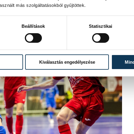
sznált más szolgáltatásokból gyűjtöttek.
Beállítások
Statisztikai
Kiválasztás engedélyezése
Min