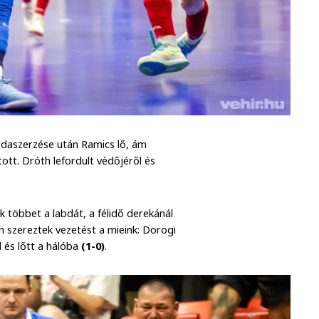
bdaszerzése után Ramics lő, ám
tott. Dróth lefordult védőjéről és
k többet a labdát, a félidő derekánál
n szereztek vezetést a mieink: Dorogi
 és lőtt a hálóba
(1-0)
.