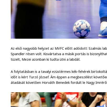
Az első nagyobb helyzet az MVFC előtt adódott: Szalmás la
Spandler résen volt. Kisvártatva a másik portás is bizonyítha
tüzelt, Mezei azonban ki tudta ütni a labdát.
A folytatásban is a tavalyi ezüstérmes kék-fehérek birtokoltá
időt is kért Turzó József. Ám éppen a megbeszélést követőe
átadását követően Horváth Benedek fordult le Nagy Imréről