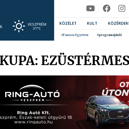
KÖZÉLET
KULT
KÖZÉRDEK
VESZPRÉM
8.
31°C
#Pannon Egyetem
#programajánló
KUPA: EZÜSTÉRMES