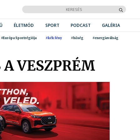
Ű
ÉLETMÓD
SPORT
PODCAST
GALÉRIA
#Európa Sportrégiója
#kék fény
#hőség
#energiaválság
 A VESZPRÉM