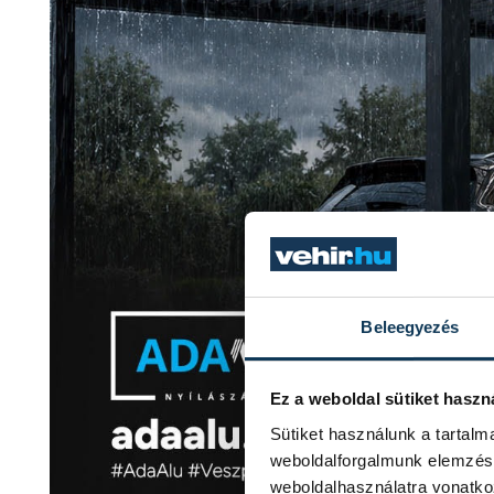
Beleegyezés
Ez a weboldal sütiket haszn
Sütiket használunk a tartal
weboldalforgalmunk elemzésé
weboldalhasználatra vonatko