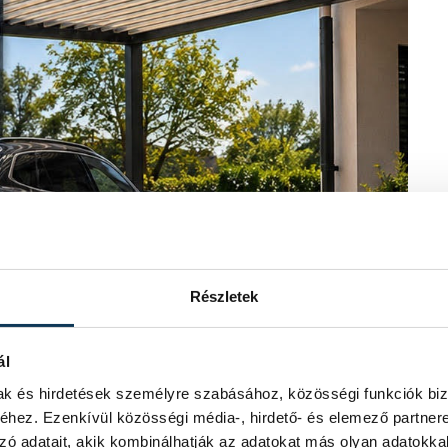
Részletek
ál
mak és hirdetések személyre szabásához, közösségi funkciók biz
hez. Ezenkívül közösségi média-, hirdető- és elemező partner
zó adatait, akik kombinálhatják az adatokat más olyan adatokka