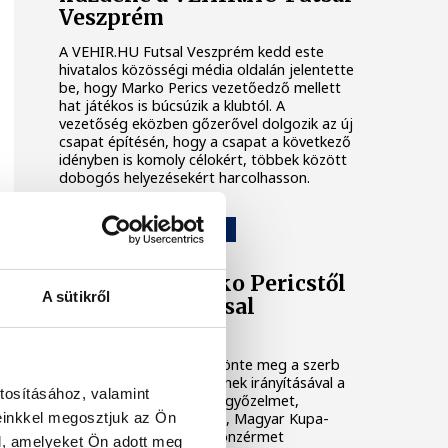
Veszprém
A VEHIR.HU Futsal Veszprém kedd este
hivatalos közösségi média oldalán jelentette
be, hogy Marko Perics vezetőedző mellett
hat játékos is búcsúzik a klubtól. A
vezetőség eközben gőzerővel dolgozik az új
csapat építésén, hogy a csapat a következő
idényben is komoly célokért, többek között
dobogós helyezésekért harcolhasson.
VEHIR.HU FUTSAL VESZPRÉM
Elköszönt Marko Pericstől
A sütikről
a VEHIR.HU Futsal
Veszprém
A klub saját oldalán köszönte meg a szerb
szakember munkáját, akinek irányításával a
tosításához, valamint
veszprémiek alapszakaszgyőzelmet,
einkkel megosztjuk az Ön
történelmi BL-szereplést, Magyar Kupa-
győzelmet és bajnoki bronzérmet
l, amelyeket Ön adott meg