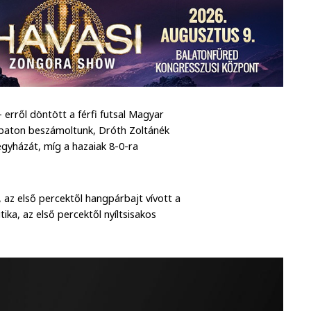
erről döntött a férfi futsal Magyar
ombaton beszámoltunk, Dróth Zoltánék
gyházát, míg a hazaiak 8-0-ra
 az első percektől hangpárbajt vívott a
ika, az első percektől nyíltsisakos