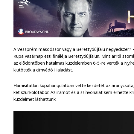
A Veszprém másodszor vagy a Berettyóújfalu negyedszer? – 
Kupa vasárnap esti fináléja Berettyóújfalun. Mint arról sz
az elődöntőben hatalmas küzdelemben 6-5-re verték a Nyíre
kiütötték a címvédő Haladást.
Hamisítatlan kupahangulatban vette kezdetét az aranycsata,
két szurkolótábor. Az iramot és a színvonalat sem érhette krit
küzdelmet láthattunk.