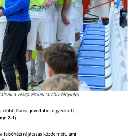
rálnak a veszprémiek (archív fénykép)
a előbb Ramic jóvoltából egyenlített,
y: 2-1
).
 felsőházi rájátszás küzdelmeit, ami