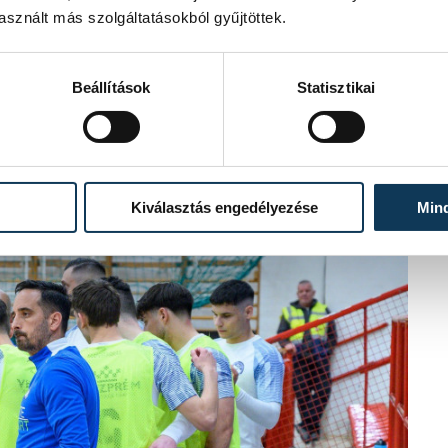
sznált más szolgáltatásokból gyűjtöttek.
s elkísérte Berettyeóújfaluba.
Beállítások
Statisztikai
ásodik percben megszerezték a
(
félidei részeredmény: 0-1
).
Kiválasztás engedélyezése
Min