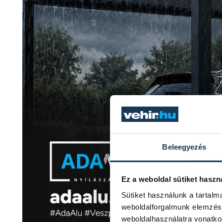
Beleegyezés
Ez a weboldal sütiket haszn
Sütiket használunk a tartal
weboldalforgalmunk elemzésé
weboldalhasználatra vonatko