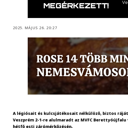
2025. MÁJUS 26. 20:27
A légiósait és kulcsjátékosait nélkülöző, biztos ráj
Veszprém 2-1-re alulmaradt az MVFC Berettyóújfalu
hétfő esti zárómérkőzésén.