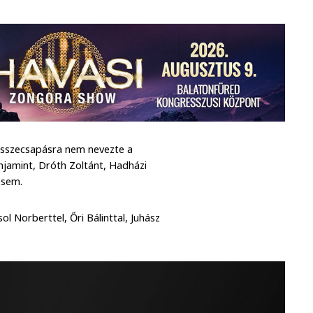
 összecsapásra nem nevezte a
njamint, Dróth Zoltánt, Hadházi
 sem.
ol Norberttel, Őri Bálinttal, Juhász