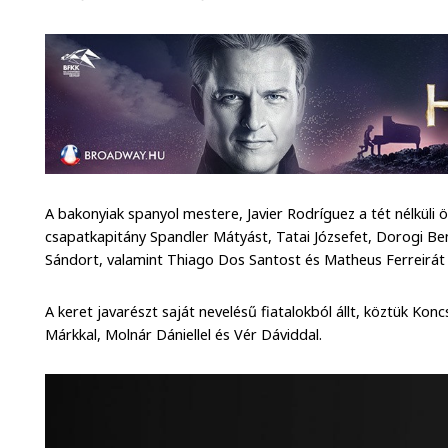
A bakonyiak spanyol mestere, Javier Rodríguez a tét nélküli
csapatkapitány Spandler Mátyást, Tatai Józsefet, Dorogi Be
Sándort, valamint Thiago Dos Santost és Matheus Ferreirát
A keret javarészt saját nevelésű fiatalokból állt, köztük Koncs
Márkkal, Molnár Dániellel és Vér Dáviddal.