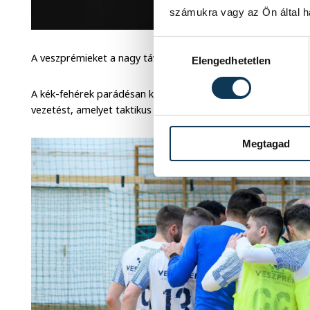
számukra vagy az Ön által ha
Hozzájárulás kiválasztása
A veszprémieket a nagy távolság ellenére is több szimpatizán
Elengedhetetlen
A kék-fehérek parádésan kezdtek: Fellembek révén már a m
vezetést, amelyet taktikus játékkal a szünetig meg is őriztek 
Megtagad