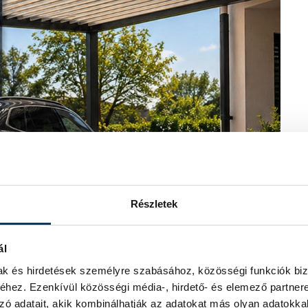
Részletek
ál
mak és hirdetések személyre szabásához, közösségi funkciók biz
hez. Ezenkívül közösségi média-, hirdető- és elemező partner
zó adatait, akik kombinálhatják az adatokat más olyan adatokka