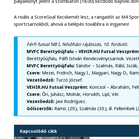
pályaelőnyt jelent a szombaton (18.00) kezdődő bajnoki dö
A rivális a ScoreGoal Kecskemét lesz, a rangadót az M4 Sport
sportcsarnokból, ahová a belépés továbbra is ingyenes!
Férfi futsal NB I, felsőházi rájátszás, 10. forduló:
MVFC Berettyóújfalu – VEHIR.HU Futsal Veszprém 
Berettyóújfalu, Pálfi István Rendezvénycsarnok. Vezet
MVFC Berettyóújfalu:
Sándor – Szalmás, Rábl, Iszák,
Csere:
Mezei, Fridrich, Nagy I., Magyari, Nagy D., Ram
Vezetőedző:
Turzó József.
VEHIR.HU Futsal Veszprém:
Koncsol – Ábrahám, Fell
Csere:
Őri, Juhász, Molnár, Horváth, Lipl, Vér.
Vezetőedző:
Javi Rodríguez.
Gólszerzők:
Ramic (29.), Szalmás (33.), ill. Fellembek (2
Kapcsolódó cikk