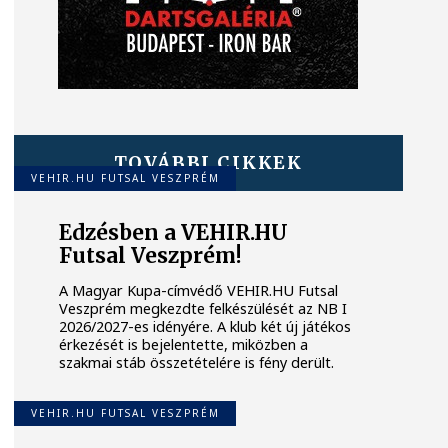
TOVÁBBI CIKKEK
VEHIR.HU FUTSAL VESZPRÉM
Edzésben a VEHIR.HU
Futsal Veszprém!
A Magyar Kupa-címvédő VEHIR.HU Futsal
Veszprém megkezdte felkészülését az NB I
2026/2027-es idényére. A klub két új játékos
érkezését is bejelentette, miközben a
szakmai stáb összetételére is fény derült.
VEHIR.HU FUTSAL VESZPRÉM