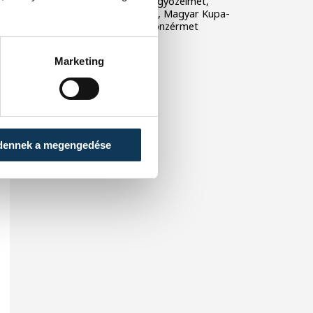
veszprémiek alapszakaszgyőzelmet,
történelmi BL-szereplést, Magyar Kupa-
győzelmet és bajnoki bronzérmet
ünnepelhettek.
Marketing
dennek a megengedése