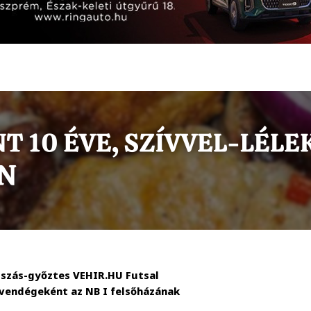
átszás-győztes VEHIR.HU Futsal
 vendégeként az NB I felsőházának