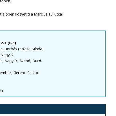
ntőben.
 élőben közvetíti a Március 15. utcai
2-1 (0-1)
te: Borbás (Kakuk, Minda).
 Nagy K.
ic, Nagy R., Szabó, Duró.
embek, Gerencsér, Lux.
.)