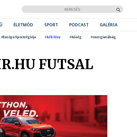
Ű
ÉLETMÓD
SPORT
PODCAST
GALÉRIA
#Európa Sportrégiója
#kék fény
#hőség
#energiaválság
IR.HU FUTSAL