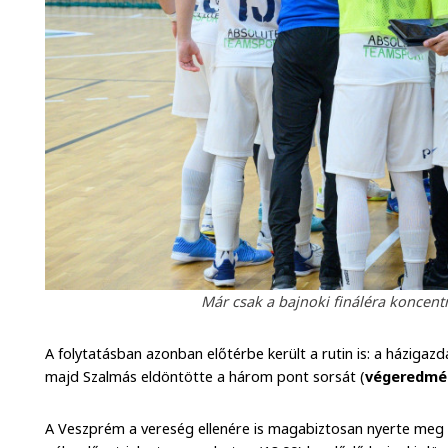
Már csak a bajnoki fináléra koncent
A folytatásban azonban előtérbe került a rutin is: a házigazd
majd Szalmás eldöntötte a három pont sorsát (
végeredmén
A Veszprém a vereség ellenére is magabiztosan nyerte meg a