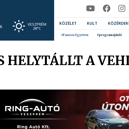
KÖZÉLET
KULT
KÖZÉRDEK
VESZPRÉM
8.
28°C
#Pannon Egyetem
#programajánló
S HELYTÁLLT A VEH