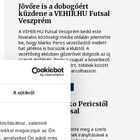
Jövőre is a dobogóért
küzdene a VEHIR.HU Futsal
Veszprém
A VEHIR.HU Futsal Veszprém kedd este
hivatalos közösségi média oldalán jelentette
be, hogy Marko Perics vezetőedző mellett
hat játékos is búcsúzik a klubtól. A
vezetőség eközben gőzerővel dolgozik az új
csapat építésén, hogy a csapat a következő
idényben is komoly célokért, többek között
dobogós helyezésekért harcolhasson.
VEHIR.HU FUTSAL VESZPRÉM
A sütikről
Elköszönt Marko Pericstől
a VEHIR.HU Futsal
Veszprém
tosításához, valamint
A klub saját oldalán köszönte meg a szerb
einkkel megosztjuk az Ön
szakember munkáját, akinek irányításával a
l, amelyeket Ön adott meg