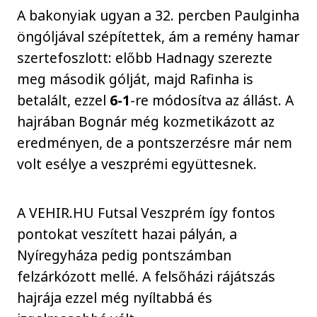
A bakonyiak ugyan a 32. percben Paulginha
öngóljával szépítettek, ám a remény hamar
szertefoszlott: előbb Hadnagy szerezte
meg második gólját, majd Rafinha is
betalált, ezzel
6-1
-re módosítva az állást. A
hajrában Bognár még kozmetikázott az
eredményen, de a pontszerzésre már nem
volt esélye a veszprémi együttesnek.
A VEHIR.HU Futsal Veszprém így fontos
pontokat veszített hazai pályán, a
Nyíregyháza pedig pontszámban
felzárkózott mellé. A felsőházi rájátszás
hajrája ezzel még nyíltabbá és