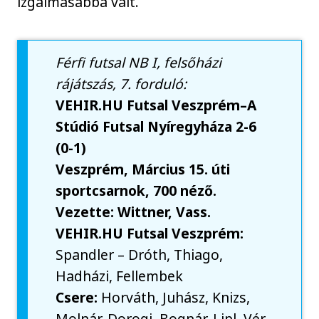
izgalmasabbá vált.
Férfi futsal NB I, felsőházi
rájátszás, 7. forduló:
VEHIR.HU Futsal Veszprém–A
Stúdió Futsal Nyíregyháza 2-6
(0-1)
Veszprém, Március 15. úti
sportcsarnok, 700 néző.
Vezette: Wittner, Vass.
VEHIR.HU Futsal Veszprém:
Spandler – Dróth, Thiago,
Hadházi, Fellembek
Csere:
Horváth, Juhász, Knizs,
Molnár, Dorogi, Bognár, Lipl, Vér