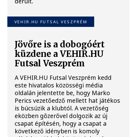
derült.
VEHIR.HU FUTSAL VESZPRÉM
Jövőre is a dobogóért
küzdene a VEHIR.HU
Futsal Veszprém
A VEHIR.HU Futsal Veszprém kedd
este hivatalos közösségi média
oldalán jelentette be, hogy Marko
Perics vezetőedző mellett hat játékos
is búcsúzik a klubtól. A vezetőség
eközben gőzerővel dolgozik az új
csapat építésén, hogy a csapat a
következő idényben is komoly