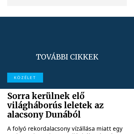
TOVÁBBI CIKKEK
KÖZÉLET
Sorra kerülnek elő
világháborús leletek az
alacsony Dunából
A folyó rekordalacsony vízállása miatt egy