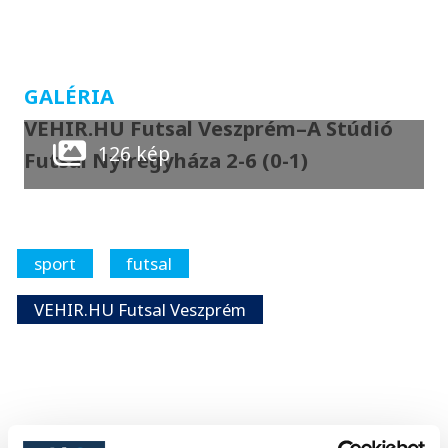
GALÉRIA
VEHIR.HU Futsal Veszprém–A Stúdió
126 kép
Futsal Nyíregyháza 2-6 (0-1)
sport
futsal
VEHIR.HU Futsal Veszprém
FOTÓS
SZERZŐ