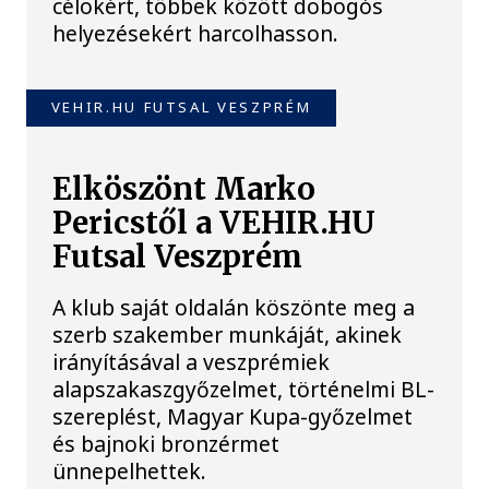
célokért, többek között dobogós
helyezésekért harcolhasson.
VEHIR.HU FUTSAL VESZPRÉM
Elköszönt Marko
Pericstől a VEHIR.HU
Futsal Veszprém
A klub saját oldalán köszönte meg a
szerb szakember munkáját, akinek
irányításával a veszprémiek
alapszakaszgyőzelmet, történelmi BL-
szereplést, Magyar Kupa-győzelmet
és bajnoki bronzérmet
ünnepelhettek.