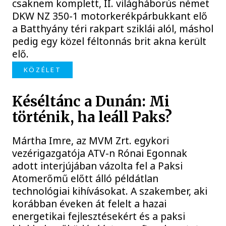
csaknem komplett, II. világháborús német
DKW NZ 350-1 motorkerékpárbukkant elő
a Batthyány téri rakpart sziklái alól, máshol
pedig egy közel féltonnás brit akna került
elő.
KÖZÉLET
Késéltánc a Dunán: Mi
történik, ha leáll Paks?
Mártha Imre, az MVM Zrt. egykori
vezérigazgatója ATV-n Rónai Egonnak
adott interjújában vázolta fel a Paksi
Atomerőmű előtt álló példátlan
technológiai kihívásokat. A szakember, aki
korábban éveken át felelt a hazai
energetikai fejlesztésekért és a paksi