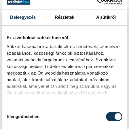
Tál
vehir.hu
Dominik
Beleegyezés
Részletek
A sütikről
Ez a weboldal sütiket használ
Események
Sütiket használunk a tartalmak és hirdetések személyre
szabásához, közösségi funkciók biztosításához,
valamint weboldalforgalmunk elemzéséhez. Ezenkívül
KORÁBBI ESEMÉNYEK BETÖLTÉSE
közösségi média-, hirdető- és elemező partnereinkkel
megosztjuk az Ön weboldalhasználatra vonatkozó
adatait, akik kombinálhatják az adatokat más olyan
adatokkal, amelyeket Ön adott meg számukra vagy az
Ön által használt más szolgáltatásokból gyűjtöttek.
SOROZAT
FÉRFI FUTSAL NB I, A 3.
HELYÉRT, 2025/2026
HAZAI
VEHÍR VESZPRÉM
Hozzájárulás kiválasztása
VENDÉG
DEAC FUTSAL
Elengedhetetlen
IDŐPONT
2026. JÚNIUS 5. 18:30
HELYSZÍN
VESZPRÉM, MÁRCIUS 15.