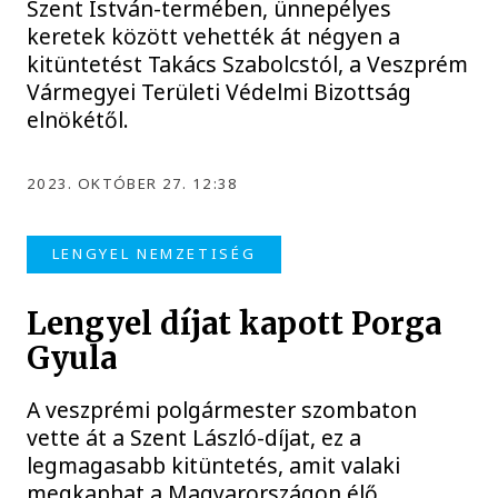
Szent István-termében, ünnepélyes
keretek között vehették át négyen a
kitüntetést Takács Szabolcstól, a Veszprém
Vármegyei Területi Védelmi Bizottság
elnökétől.
2023. OKTÓBER 27. 12:38
LENGYEL NEMZETISÉG
Lengyel díjat kapott Porga
Gyula
A veszprémi polgármester szombaton
vette át a Szent László-díjat, ez a
legmagasabb kitüntetés, amit valaki
megkaphat a Magyarországon élő