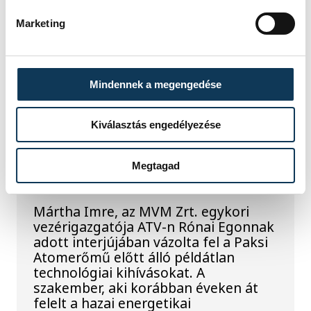
A folyó rekordalacsony vízállása miatt
egy csaknem komplett, II.
Marketing
világháborús német DKW NZ 350-1
motorkerékpárbukkant elő a
Batthyány téri rakpart sziklái alól,
máshol pedig egy közel féltonnás brit
Mindennek a megengedése
akna került elő.
Kiválasztás engedélyezése
Késéltánc a Dunán: Mi
Megtagad
történik, ha leáll Paks?
Mártha Imre, az MVM Zrt. egykori
vezérigazgatója ATV-n Rónai Egonnak
adott interjújában vázolta fel a Paksi
Atomerőmű előtt álló példátlan
technológiai kihívásokat. A
szakember, aki korábban éveken át
felelt a hazai energetikai