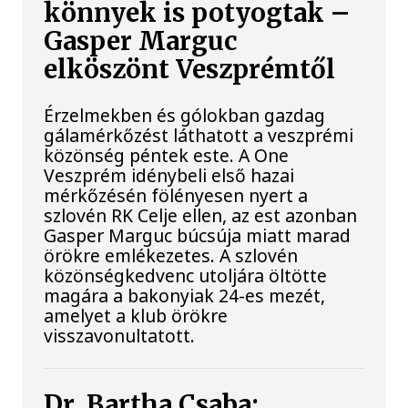
könnyek is potyogtak –
Gasper Marguc
elköszönt Veszprémtől
Érzelmekben és gólokban gazdag
gálamérkőzést láthatott a veszprémi
közönség péntek este. A One
Veszprém idénybeli első hazai
mérkőzésén fölényesen nyert a
szlovén RK Celje ellen, az est azonban
Gasper Marguc búcsúja miatt marad
örökre emlékezetes. A szlovén
közönségkedvenc utoljára öltötte
magára a bakonyiak 24-es mezét,
amelyet a klub örökre
visszavonultatott.
Dr. Bartha Csaba: