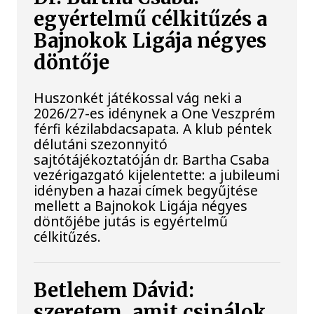
egyértelmű célkitűzés a
Bajnokok Ligája négyes
döntője
Huszonkét játékossal vág neki a
2026/27-es idénynek a One Veszprém
férfi kézilabdacsapata. A klub péntek
délutáni szezonnyitó
sajtótájékoztatóján dr. Bartha Csaba
vezérigazgató kijelentette: a jubileumi
idényben a hazai címek begyűjtése
mellett a Bajnokok Ligája négyes
döntőjébe jutás is egyértelmű
célkitűzés.
Betlehem Dávid:
szeretem, amit csinálok