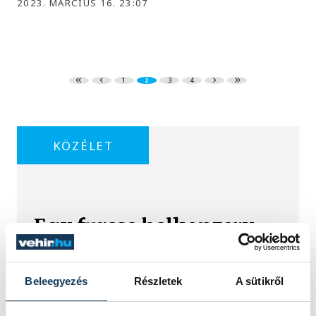
2023. MÁRCIUS 16. 23:07
1
2
3
4
KÖZÉLET
Egy furcsa halkonzerv
lett az Év Strandétele -
mutatjuk!
Beleegyezés
Részletek
A sütikről
A Balatoni Kör idén tizenkettedik