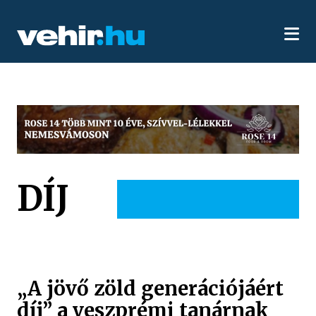
DÍJ
„A jövő zöld generációjáért
díj” a veszprémi tanárnak