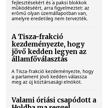
fejlesztésekért és a paksi blokkok
működéséért, arra figyelmeztet: az
erőmű olyan üzemállapotban van,
amelyre eredetileg nem tervezték.
A Tisza-frakció
kezdeményezte, hogy
jövő kedden legyen az
államfőválasztás
A Tisza-frakció kezdeményezte, hogy
a parlament jövő kedden válassza
meg az új köztársasági elnököt.
Valami óriási csapódott a
Holdba ma reggel