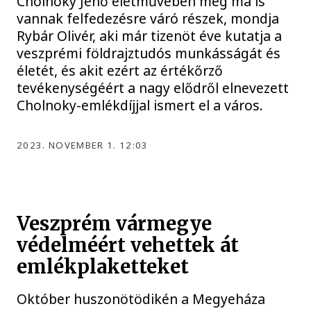
Cholnoky Jenő életművében még ma is
vannak felfedezésre váró részek, mondja
Rybár Olivér, aki már tizenöt éve kutatja a
veszprémi földrajztudós munkásságát és
életét, és akit ezért az értékőrző
tevékenységéért a nagy elődről elnevezett
Cholnoky-emlékdíjjal ismert el a város.
2023. NOVEMBER 1. 12:03
Veszprém vármegye
védelméért vehettek át
emlékplaketteket
Október huszonötödikén a Megyeháza