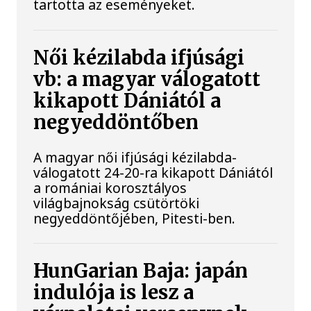
tartotta az eseményeket.
Női kézilabda ifjúsági
vb: a magyar válogatott
kikapott Dániától a
negyeddöntőben
A magyar női ifjúsági kézilabda-
válogatott 24-20-ra kikapott Dániától
a romániai korosztályos
világbajnokság csütörtöki
negyeddöntőjében, Pitesti-ben.
HunGarian Baja: japán
indulója is lesz a