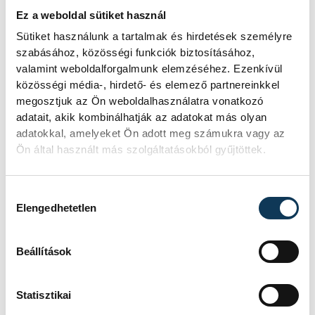
alkalommal hirdette meg az év
Ez a weboldal sütiket használ
strandétele versenyt, amelyre minden
eddiginél több, 22 vendéglátóhely 44
Sütiket használunk a tartalmak és hirdetések személyre
étellel indult. Egy fonyódi hely nyert...
szabásához, közösségi funkciók biztosításához,
valamint weboldalforgalmunk elemzéséhez. Ezenkívül
közösségi média-, hirdető- és elemező partnereinkkel
Meglepték az elemzőket
megosztjuk az Ön weboldalhasználatra vonatkozó
adatait, akik kombinálhatják az adatokat más olyan
a júliusi inflációs adatok
adatokkal, amelyeket Ön adott meg számukra vagy az
Ön által használt más szolgáltatásokból gyűjtöttek.
Hatalmas meglepetésként értékelték
az elemzők a júliusi, 1,2 százalékos
inflációs adatot.
Hozzájárulás kiválasztása
Elengedhetetlen
Sorra kerülnek elő
Beállítások
világháborús leletek az
alacsony Dunából
Statisztikai