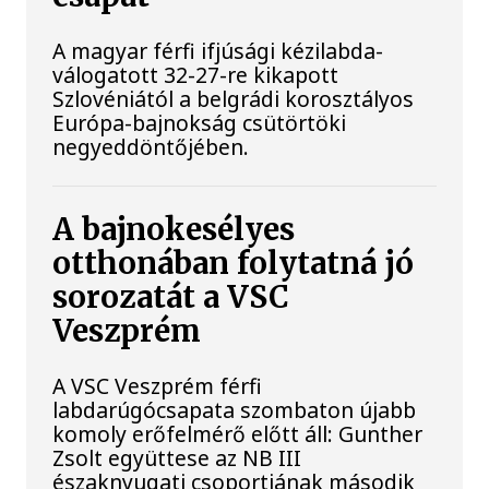
A magyar férfi ifjúsági kézilabda-
válogatott 32-27-re kikapott
Szlovéniától a belgrádi korosztályos
Európa-bajnokság csütörtöki
negyeddöntőjében.
A bajnokesélyes
otthonában folytatná jó
sorozatát a VSC
Veszprém
A VSC Veszprém férfi
labdarúgócsapata szombaton újabb
komoly erőfelmérő előtt áll: Gunther
Zsolt együttese az NB III
északnyugati csoportjának második