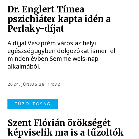
Dr. Englert Tímea
pszichiáter kapta idén a
Perlaky-díjat
A díjjal Veszprém város az helyi
egészségügyben dolgozókat ismeri el
minden évben Semmelweis-nap
alkalmából.
2024. JÚNIUS 28. 14:32
TŰZOLTÓSÁG
Szent Flórián örökségét
képviselik ma is a tűzoltók