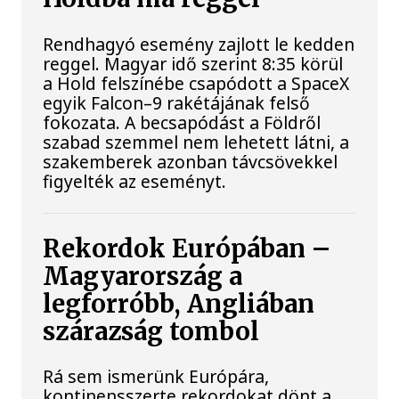
Rendhagyó esemény zajlott le kedden
reggel. Magyar idő szerint 8:35 körül
a Hold felszínébe csapódott a SpaceX
egyik Falcon–9 rakétájának felső
fokozata. A becsapódást a Földről
szabad szemmel nem lehetett látni, a
szakemberek azonban távcsövekkel
figyelték az eseményt.
Rekordok Európában –
Magyarország a
legforróbb, Angliában
szárazság tombol
Rá sem ismerünk Európára,
kontinensszerte rekordokat dönt a