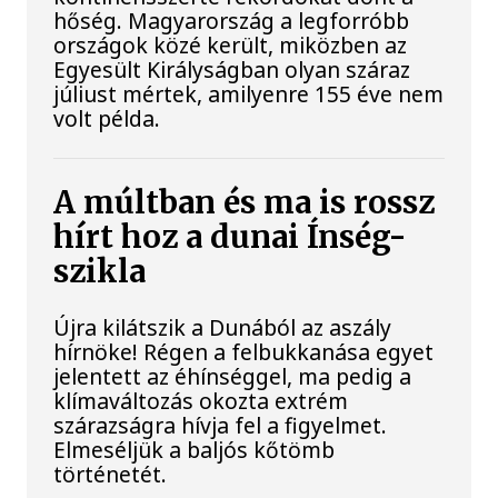
hőség. Magyarország a legforróbb
országok közé került, miközben az
Egyesült Királyságban olyan száraz
júliust mértek, amilyenre 155 éve nem
volt példa.
A múltban és ma is rossz
hírt hoz a dunai Ínség-
szikla
Újra kilátszik a Dunából az aszály
hírnöke! Régen a felbukkanása egyet
jelentett az éhínséggel, ma pedig a
klímaváltozás okozta extrém
szárazságra hívja fel a figyelmet.
Elmeséljük a baljós kőtömb
történetét.