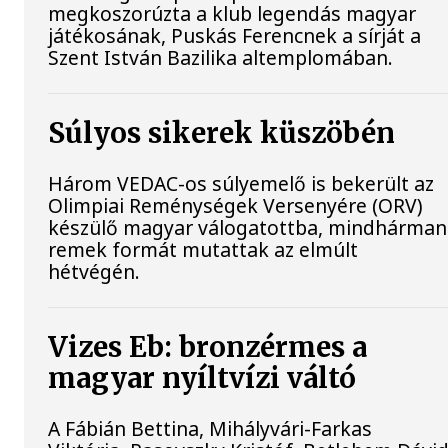
megkoszorúzta a klub legendás magyar
játékosának, Puskás Ferencnek a sírját a
Szent István Bazilika altemplomában.
Súlyos sikerek küszöbén
Három VEDAC-os súlyemelő is bekerült az
Olimpiai Reménységek Versenyére (ORV)
készülő magyar válogatottba, mindhárman
remek formát mutattak az elmúlt
hétvégén.
Vizes Eb: bronzérmes a
magyar nyíltvízi váltó
A Fábián Bettina, Mihályvári-Farkas