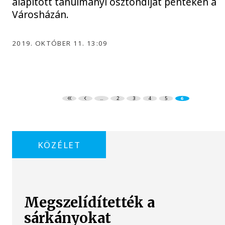
alapított tanulmányi ösztöndíjat pénteken a
Városházán.
2019. OKTÓBER 11. 13:09
...
2
3
4
5
6
KÖZÉLET
Megszelídítették a
sárkányokat