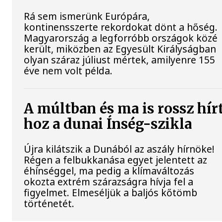
Rá sem ismerünk Európára,
kontinensszerte rekordokat dönt a hőség.
Magyarország a legforróbb országok közé
került, miközben az Egyesült Királyságban
olyan száraz júliust mértek, amilyenre 155
éve nem volt példa.
A múltban és ma is rossz hír
hoz a dunai Ínség-szikla
Újra kilátszik a Dunából az aszály hírnöke!
Régen a felbukkanása egyet jelentett az
éhínséggel, ma pedig a klímaváltozás
okozta extrém szárazságra hívja fel a
figyelmet. Elmeséljük a baljós kőtömb
történetét.