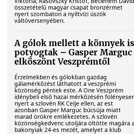
Viktória, Rasovszky Kristóf, Betlehem Dávi
összetételű magyar csapat bronzérmet
nyert szombaton a nyíltvízi úszók
váltóversenyében.
A gólok mellett a könnyek i
potyogtak – Gasper Marguc
elköszönt Veszprémtől
Érzelmekben és gólokban gazdag
gálamérkőzést láthatott a veszprémi
közönség péntek este. A One Veszprém
idénybeli első hazai mérkőzésén fölényese
nyert a szlovén RK Celje ellen, az est
azonban Gasper Marguc búcsúja miatt
marad örökre emlékezetes. A szlovén
közönségkedvenc utoljára öltötte magára 
bakonyiak 24-es mezét, amelyet a klub