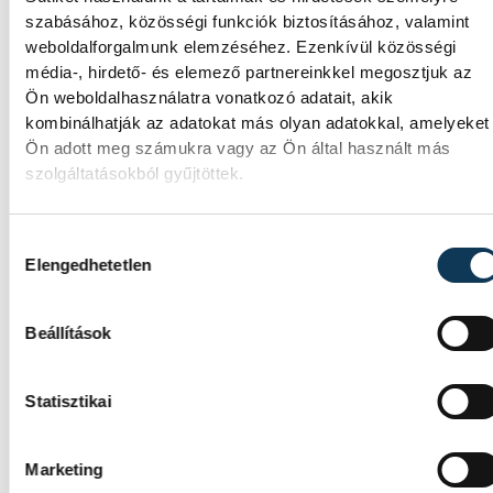
vezérigazgatója ATV-n Rónai Egonnak adot
szabásához, közösségi funkciók biztosításához, valamint
interjújában vázolta fel a Paksi Atomerőmű
weboldalforgalmunk elemzéséhez. Ezenkívül közösségi
előtt álló példátlan technológiai
média-, hirdető- és elemező partnereinkkel megosztjuk az
kihívásokat. A szakember, aki korábban
Ön weboldalhasználatra vonatkozó adatait, akik
éveken át felelt a hazai energetikai
kombinálhatják az adatokat más olyan adatokkal, amelyeket
fejlesztésekért és a paksi blokkok
Ön adott meg számukra vagy az Ön által használt más
működéséért, arra figyelmeztet: az erőmű
szolgáltatásokból gyűjtöttek.
olyan üzemállapotban van, amelyre
eredetileg nem tervezték.
Hozzájárulás kiválasztása
Elengedhetetlen
A Tisza-frakció
kezdeményezte, hogy jövő
Beállítások
kedden legyen az
államfőválasztás
Statisztikai
A Tisza-frakció kezdeményezte, hogy a
parlament jövő kedden válassza meg az új
Marketing