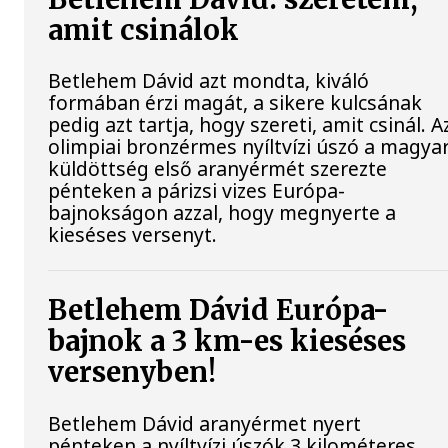
amit csinálok
Betlehem Dávid azt mondta, kiváló
formában érzi magát, a sikere kulcsának
pedig azt tartja, hogy szereti, amit csinál. A
olimpiai bronzérmes nyíltvízi úszó a magya
küldöttség első aranyérmét szerezte
pénteken a párizsi vizes Európa-
bajnokságon azzal, hogy megnyerte a
kieséses versenyt.
Betlehem Dávid Európa-
bajnok a 3 km-es kieséses
versenyben!
Betlehem Dávid aranyérmet nyert
pénteken a nyíltvízi úszók 3 kilométeres