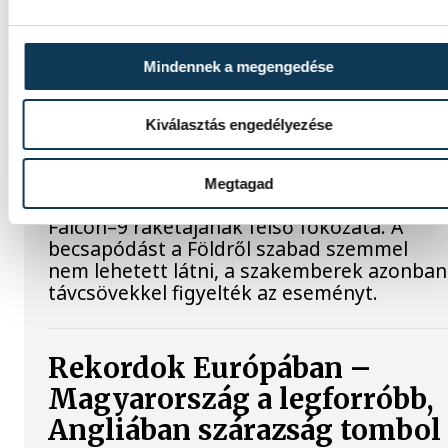
köztársasági elnököt.
Mindennek a megengedése
Valami óriási csapódott a
Holdba ma reggel
Kiválasztás engedélyezése
Rendhagyó esemény zajlott le kedden
reggel. Magyar idő szerint 8:35 körül a Hol
Megtagad
felszínébe csapódott a SpaceX egyik
Falcon–9 rakétájának felső fokozata. A
becsapódást a Földről szabad szemmel
nem lehetett látni, a szakemberek azonban
távcsövekkel figyelték az eseményt.
Rekordok Európában –
Magyarország a legforróbb,
Angliában szárazság tombol