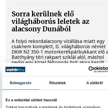
Sorra kerülnek elő
világháborús leletek az
alacsony Dunából
A folyó rekordalacsony vízállása miatt egy
csaknem komplett, II. világháborús német
DKW NZ 350-1 motorkerékpárbukkant elő 
Batthyány téri rakpart sziklái alól, máshol
pedig egy közel féltonnás brit akna került
elő.
Beleegyezés
Részletek
A sütikről
Késéltánc a Dunán: Mi
történik, ha leáll Paks?
Ez a weboldal sütiket használ
Mártha Imre, az MVM Zrt. egykori
Sütiket használunk a tartalmak és hirdetések személyre