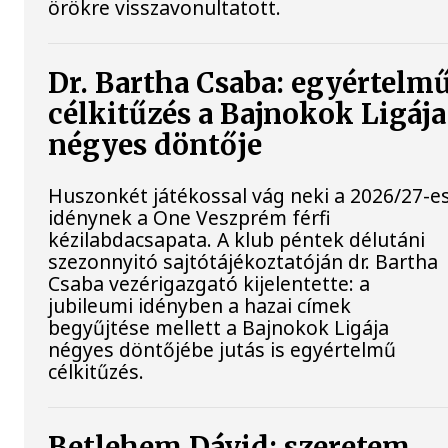
örökre visszavonultatott.
Dr. Bartha Csaba: egyértelm
célkitűzés a Bajnokok Ligája
négyes döntője
Huszonkét játékossal vág neki a 2026/27-e
idénynek a One Veszprém férfi
kézilabdacsapata. A klub péntek délutáni
szezonnyitó sajtótájékoztatóján dr. Bartha
Csaba vezérigazgató kijelentette: a
jubileumi idényben a hazai címek
begyűjtése mellett a Bajnokok Ligája
négyes döntőjébe jutás is egyértelmű
célkitűzés.
Betlehem Dávid: szeretem,