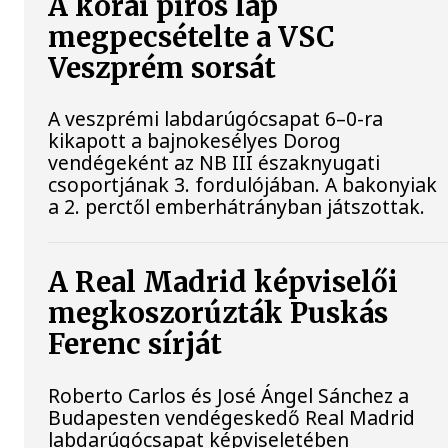
A korai piros lap
megpecsételte a VSC
Veszprém sorsát
A veszprémi labdarúgócsapat 6–0-ra
kikapott a bajnokesélyes Dorog
vendégeként az NB III északnyugati
csoportjának 3. fordulójában. A bakonyiak
a 2. perctől emberhátrányban játszottak.
A Real Madrid képviselői
megkoszorúzták Puskás
Ferenc sírját
Roberto Carlos és José Ángel Sánchez a
Budapesten vendégeskedő Real Madrid
labdarúgócsapat képviseletében