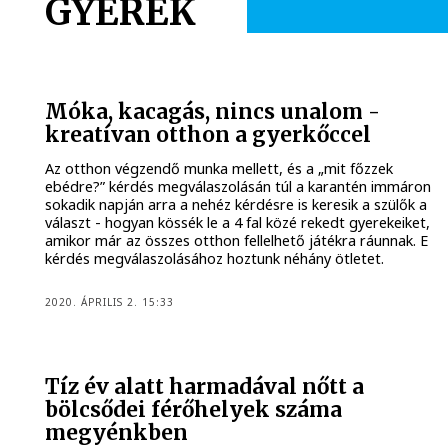
GYEREK
Móka, kacagás, nincs unalom -
kreatívan otthon a gyerkőccel
Az otthon végzendő munka mellett, és a „mit főzzek
ebédre?” kérdés megválaszolásán túl a karantén immáron
sokadik napján arra a nehéz kérdésre is keresik a szülők a
választ - hogyan kössék le a 4 fal közé rekedt gyerekeiket,
amikor már az összes otthon fellelhető játékra ráunnak. E
kérdés megválaszolásához hoztunk néhány ötletet.
2020. ÁPRILIS 2. 15:33
Tíz év alatt harmadával nőtt a
bölcsődei férőhelyek száma
megyénkben