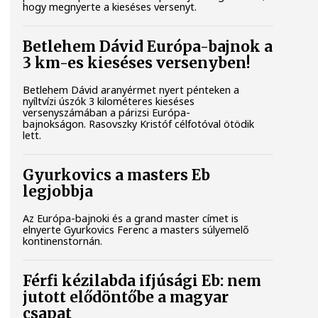
hogy megnyerte a kieséses versenyt.
Betlehem Dávid Európa-bajnok a
3 km-es kieséses versenyben!
Betlehem Dávid aranyérmet nyert pénteken a
nyíltvízi úszók 3 kilométeres kieséses
versenyszámában a párizsi Európa-
bajnokságon. Rasovszky Kristóf célfotóval ötödik
lett.
Gyurkovics a masters Eb
legjobbja
Az Európa-bajnoki és a grand master címet is
elnyerte Gyurkovics Ferenc a masters súlyemelő
kontinenstornán.
Férfi kézilabda ifjúsági Eb: nem
jutott elődöntőbe a magyar
csapat