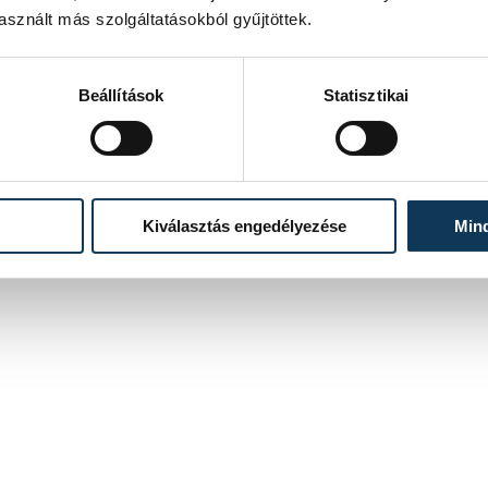
sznált más szolgáltatásokból gyűjtöttek.
Beállítások
Statisztikai
Kiválasztás engedélyezése
Min