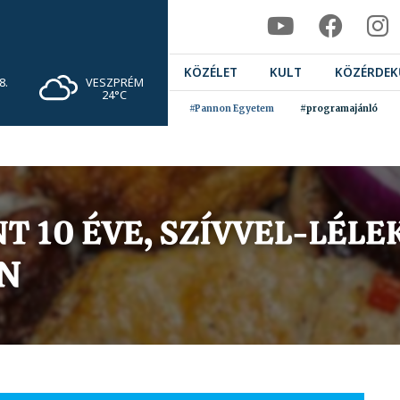
KÖZÉLET
KULT
KÖZÉRDEK
VESZPRÉM
8.
24°C
#Pannon Egyetem
#programajánló