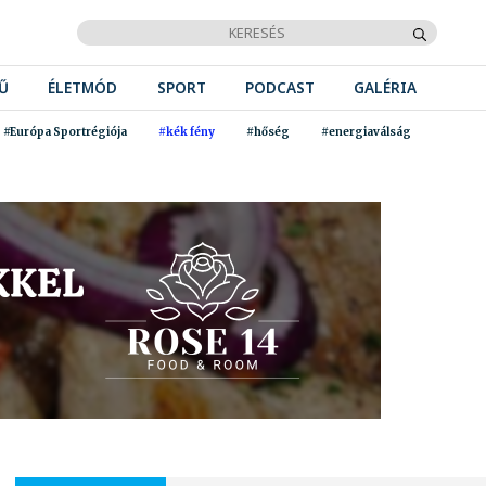
Ű
ÉLETMÓD
SPORT
PODCAST
GALÉRIA
#Európa Sportrégiója
#kék fény
#hőség
#energiaválság