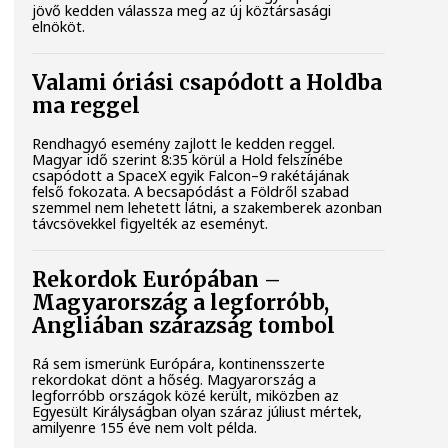
jövő kedden válassza meg az új köztársasági
elnököt.
Valami óriási csapódott a Holdba
ma reggel
Rendhagyó esemény zajlott le kedden reggel.
Magyar idő szerint 8:35 körül a Hold felszínébe
csapódott a SpaceX egyik Falcon–9 rakétájának
felső fokozata. A becsapódást a Földről szabad
szemmel nem lehetett látni, a szakemberek azonban
távcsövekkel figyelték az eseményt.
Rekordok Európában –
Magyarország a legforróbb,
Angliában szárazság tombol
Rá sem ismerünk Európára, kontinensszerte
rekordokat dönt a hőség. Magyarország a
legforróbb országok közé került, miközben az
Egyesült Királyságban olyan száraz júliust mértek,
amilyenre 155 éve nem volt példa.