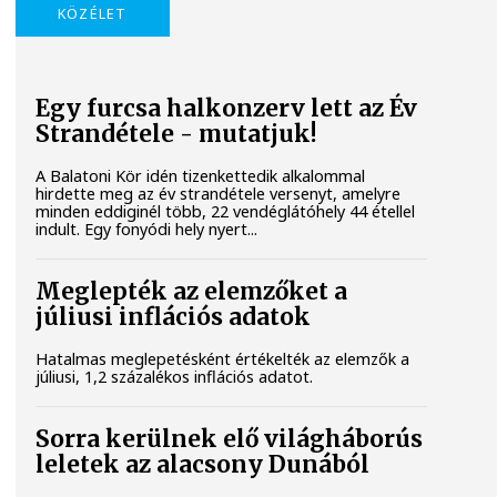
KÖZÉLET
Egy furcsa halkonzerv lett az Év
Strandétele - mutatjuk!
A Balatoni Kör idén tizenkettedik alkalommal
hirdette meg az év strandétele versenyt, amelyre
minden eddiginél több, 22 vendéglátóhely 44 étellel
indult. Egy fonyódi hely nyert...
Meglepték az elemzőket a
júliusi inflációs adatok
Hatalmas meglepetésként értékelték az elemzők a
júliusi, 1,2 százalékos inflációs adatot.
Sorra kerülnek elő világháborús
leletek az alacsony Dunából