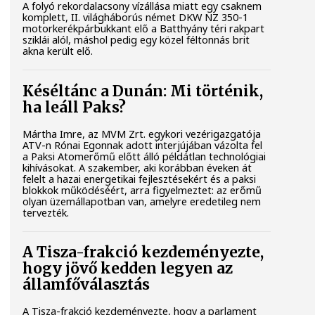
A folyó rekordalacsony vízállása miatt egy csaknem
komplett, II. világháborús német DKW NZ 350-1
motorkerékpárbukkant elő a Batthyány téri rakpart
sziklái alól, máshol pedig egy közel féltonnás brit
akna került elő.
Késéltánc a Dunán: Mi történik,
ha leáll Paks?
Mártha Imre, az MVM Zrt. egykori vezérigazgatója
ATV-n Rónai Egonnak adott interjújában vázolta fel
a Paksi Atomerőmű előtt álló példátlan technológiai
kihívásokat. A szakember, aki korábban éveken át
felelt a hazai energetikai fejlesztésekért és a paksi
blokkok működéséért, arra figyelmeztet: az erőmű
olyan üzemállapotban van, amelyre eredetileg nem
tervezték.
A Tisza-frakció kezdeményezte,
hogy jövő kedden legyen az
államfőválasztás
A Tisza-frakció kezdeményezte, hogy a parlament