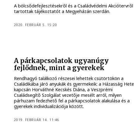
A bölcsődefejlesztésekről és a Családvédelmi Akciótervről
tartottak tájékoztatót a Megyeházán szerdán.
2020. FEBRUÁR 5. 15:20
A párkapcsolatok ugyanúgy
fejlődnek, mint a gyerekek
Rendhagyó találkozó részesei lehettek csütörtökön a
Családikába járó anyukák és gyermekeik: a Házasság Hete
kapcsán Horváthné Kecskés Diána, a Veszprémi
Családsegítő Szolgálat vezetője mesélt arról, milyen
párhuzam fedezhető fel a párkapcsolatok alakulása és a
gyerekek individualizációja között.
2019. FEBRUÁR 14. 11:46