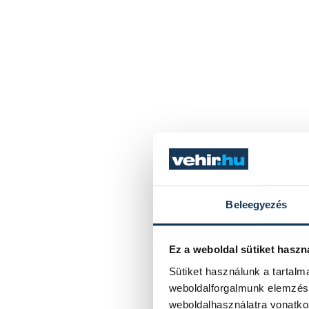
Beleegyezés
Ez a weboldal sütiket haszn
Sütiket használunk a tartal
weboldalforgalmunk elemzésé
weboldalhasználatra vonatko