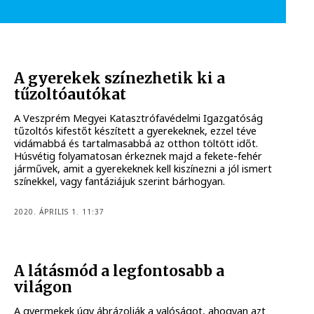
A gyerekek színezhetik ki a
tűzoltóautókat
A Veszprém Megyei Katasztrófavédelmi Igazgatóság
tűzoltós kifestőt készített a gyerekeknek, ezzel téve
vidámabbá és tartalmasabbá az otthon töltött időt.
Húsvétig folyamatosan érkeznek majd a fekete-fehér
járművek, amit a gyerekeknek kell kiszínezni a jól ismert
színekkel, vagy fantáziájuk szerint bárhogyan.
2020. ÁPRILIS 1. 11:37
A látásmód a legfontosabb a
világon
A gyermekek úgy ábrázolják a valóságot, ahogyan azt