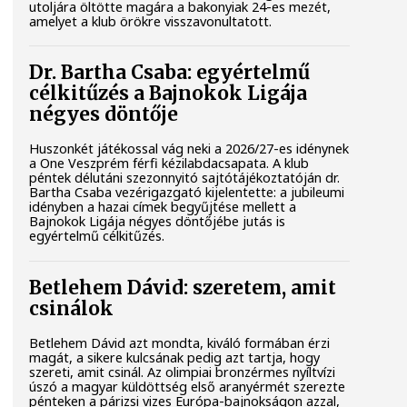
utoljára öltötte magára a bakonyiak 24-es mezét,
amelyet a klub örökre visszavonultatott.
Dr. Bartha Csaba: egyértelmű
célkitűzés a Bajnokok Ligája
négyes döntője
Huszonkét játékossal vág neki a 2026/27-es idénynek
a One Veszprém férfi kézilabdacsapata. A klub
péntek délutáni szezonnyitó sajtótájékoztatóján dr.
Bartha Csaba vezérigazgató kijelentette: a jubileumi
idényben a hazai címek begyűjtése mellett a
Bajnokok Ligája négyes döntőjébe jutás is
egyértelmű célkitűzés.
Betlehem Dávid: szeretem, amit
csinálok
Betlehem Dávid azt mondta, kiváló formában érzi
magát, a sikere kulcsának pedig azt tartja, hogy
szereti, amit csinál. Az olimpiai bronzérmes nyíltvízi
úszó a magyar küldöttség első aranyérmét szerezte
pénteken a párizsi vizes Európa-bajnokságon azzal,