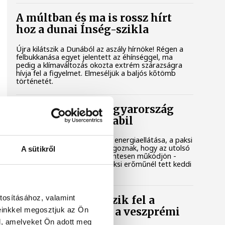
A múltban és ma is rossz hírt
hoz a dunai Ínség-szikla
Újra kilátszik a Dunából az aszály hírnöke! Régen a
felbukkanása egyet jelentett az éhínséggel, ma
pedig a klímaváltozás okozta extrém szárazságra
hívja fel a figyelmet. Elmeséljük a baljós kőtömb
történetét.
Magyar Péter: Magyarország
energiaellátása stabil
Jelenleg stabil Magyarország energiaellátása, a paksi
erőmű munkatársai azon dolgoznak, hogy az utolsó
A sütikről
még termelő turbina hibamentesen működjön -
közölte a miniszterelnök a paksi erőműnél tett keddi
látogatása során.
tosításához, valamint
Játék közben fedezik fel a
einkkel megosztjuk az Ön
tudomány világát a veszprémi
gyerekek
l, amelyeket Ön adott meg