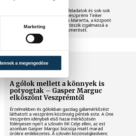
Látványos kísérletek, kreatív feladatok és sok-sok
élmény várja a gyerekeket a veszprémi Tinker
Labsben. Videónkban Balassa Marietta, a központ
vezetője mutatja be, hogyan teszik izgalmassá a
Marketing
természettudományok megismerését.
SPORT
dennek a megengedése
A gólok mellett a könnyek is
potyogtak – Gasper Marguc
elköszönt Veszprémtől
Érzelmekben és gólokban gazdag gálamérkőzést
láthatott a veszprémi közönség péntek este. A One
Veszprém idénybeli első hazai mérkőzésén
fölényesen nyert a szlovén RK Celje ellen, az est
azonban Gasper Marguc búcsúja miatt marad
örökre emlékezetes. A szlovén közönségkedvenc