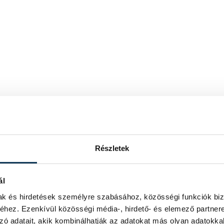
Részletek
ál
mak és hirdetések személyre szabásához, közösségi funkciók biz
hez. Ezenkívül közösségi média-, hirdető- és elemező partner
zó adatait, akik kombinálhatják az adatokat más olyan adatokka