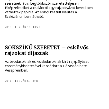
szeretnék látni. Legtöbbször szeretetteljesen.
Elképzeléseiket a családról egy rajzpályázat keretében
vethették papírra. Az ebből készült kiállítás a
Szaléziánumban látható.
2019. FEBRUÁR 16. 13:28
SOKSZÍNŰ SZERETET – esküvős
rajzokat díjaztak
Az óvodásoknak és kisiskolásoknak kiírt rajzpályázat
eredményhirdetésével kezdődött a Házasság hete
Veszprémben.
2016. FEBRUÁR 6. 13:48